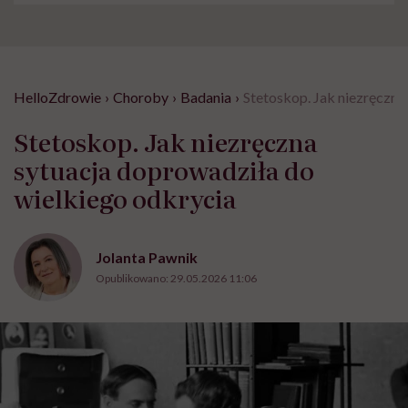
HelloZdrowie
›
Choroby
›
Badania
›
Stetoskop. Jak niezręczna
Stetoskop. Jak niezręczna
sytuacja doprowadziła do
wielkiego odkrycia
Jolanta Pawnik
Opublikowano:
29.05.2026 11:06