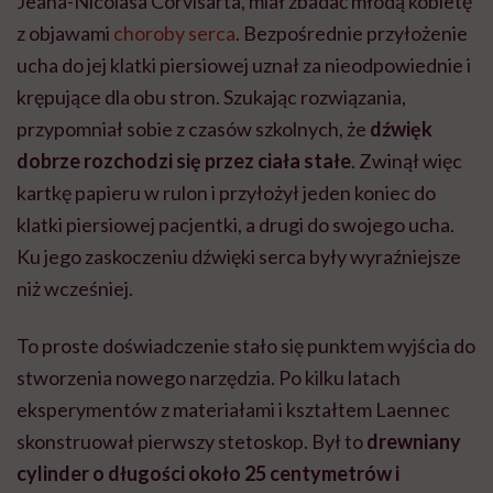
Jeana-Nicolasa Corvisarta, miał zbadać młodą kobietę
z objawami
choroby serca
. Bezpośrednie przyłożenie
ucha do jej klatki piersiowej uznał za nieodpowiednie i
krępujące dla obu stron. Szukając rozwiązania,
przypomniał sobie z czasów szkolnych, że
dźwięk
dobrze rozchodzi się przez ciała stałe
. Zwinął więc
kartkę papieru w rulon i przyłożył jeden koniec do
klatki piersiowej pacjentki, a drugi do swojego ucha.
Ku jego zaskoczeniu dźwięki serca były wyraźniejsze
niż wcześniej.
To proste doświadczenie stało się punktem wyjścia do
stworzenia nowego narzędzia. Po kilku latach
eksperymentów z materiałami i kształtem Laennec
skonstruował pierwszy stetoskop. Był to
drewniany
cylinder o długości około 25 centymetrów i