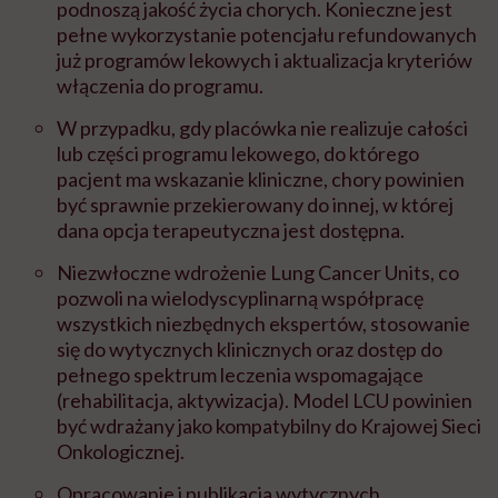
podnoszą jakość życia chorych. Konieczne jest
pełne wykorzystanie potencjału refundowanych
już programów lekowych i aktualizacja kryteriów
włączenia do programu.
W przypadku, gdy placówka nie realizuje całości
lub części programu lekowego, do którego
pacjent ma wskazanie kliniczne, chory powinien
być sprawnie przekierowany do innej, w której
dana opcja terapeutyczna jest dostępna.
Niezwłoczne wdrożenie Lung Cancer Units, co
pozwoli na wielodyscyplinarną współpracę
wszystkich niezbędnych ekspertów, stosowanie
się do wytycznych klinicznych oraz dostęp do
pełnego spektrum leczenia wspomagające
(rehabilitacja, aktywizacja). Model LCU powinien
być wdrażany jako kompatybilny do Krajowej Sieci
Onkologicznej.
Opracowanie i publikacja wytycznych