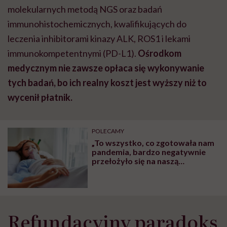
molekularnych metodą NGS oraz badań
immunohistochemicznych, kwalifikujących do
leczenia inhibitorami kinazy ALK, ROS1 i lekami
immunokompetentnymi (PD-L1).
Ośrodkom
medycznym nie zawsze opłaca się wykonywanie
tych badań, bo ich realny koszt jest wyższy niż to
wycenił płatnik.
POLECAMY
„To wszystko, co zgotowała nam
pandemia, bardzo negatywnie
przełożyło się na naszą
rzeczywistość”. O sytuacji osób z
astmą mówi dr Piotr Dąbrowiecki
Refundacyjny paradoks