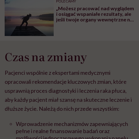
POLECAMY
„Możesz pracować nad wyglądem
i osiągać wspaniałe rezultaty, ale
jeśli twoje organy wewnętrzne nie
działają dobrze, to wszystko na
nic” – mówi Mariola Madej,
instruktorka Calligraphy Health
System
Czas na zmiany
Pacjenci wspólnie z ekspertami medycznymi
opracowali rekomendacje kluczowych zmian, które
usprawnią proces diagnostyki i leczenia raka płuca,
aby każdy pacjent miał szansę na skuteczne leczenie i
dłuższe życie. Należą do nich przede wszystkim:
Wprowadzenie mechanizmów zapewniających
pełne i realne finansowanie badań oraz
możliwości jednoczasowego wykonania panelu