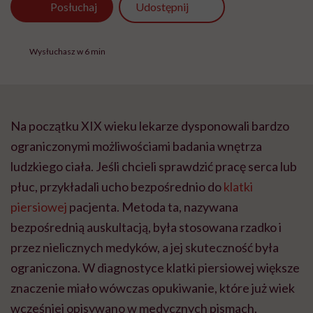
Udostępnij
Posłuchaj
Wysłuchasz w 6 min
Na początku XIX wieku lekarze dysponowali bardzo
ograniczonymi możliwościami badania wnętrza
ludzkiego ciała. Jeśli chcieli sprawdzić pracę serca lub
płuc, przykładali ucho bezpośrednio do
klatki
piersiowej
pacjenta. Metoda ta, nazywana
bezpośrednią auskultacją, była stosowana rzadko i
przez nielicznych medyków, a jej skuteczność była
ograniczona. W diagnostyce klatki piersiowej większe
znaczenie miało wówczas opukiwanie, które już wiek
wcześniej opisywano w medycznych pismach.