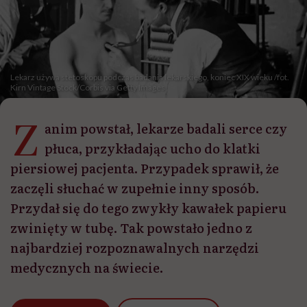
Lekarz używa stetoskopu podczas badania lekarskiego, koniec XIX wieku /fot.
Kirn Vintage Stock/Corbis via Getty Images
Z
anim powstał, lekarze badali serce czy
płuca, przykładając ucho do klatki
piersiowej pacjenta. Przypadek sprawił, że
zaczęli słuchać w zupełnie inny sposób.
Przydał się do tego zwykły kawałek papieru
zwinięty w tubę. Tak powstało jedno z
najbardziej rozpoznawalnych narzędzi
medycznych na świecie.