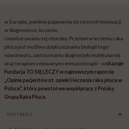
w Europie, pomimo pojawienia się cennych innowacji
w diagnostyce, leczeniu
i monitorowaniu tej choroby. Przełom w leczeniu raka
płuca jest możliwy dzięki poznaniu biologii tego
nowotworu, zastosowaniu diagnostyki molekularnej
oraz terapiom celowanym i immunoterapii – w
skazuje
Fundacja TO SIĘ LECZY w najnowszym raporcie
„Opinie pacjentów nt. opieki i leczenia raka płuca w
Polsce”
, który powstał we współpracy z Polską
Grupą Raka Płuca.
SPIS TREŚCI