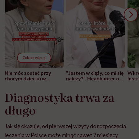
Zobacz więcej
Nie móc zostać przy
"Jestem w ciąży, co mi się
Wkró
chorym dziecku w
należy?". Headhunter o
Inst
szpitalu to tortura.
zmianie pokoleniowej u
atak
"Przeszkadzać w tym
kobiet w ciąży na rynku
wars
Diagnostyka trwa za
może chyba tylko
pracy
eksp
głupota i brak
długo
wyobraźni"
Jak się okazuje, od pierwszej wizyty do rozpoczęcia
leczenia w Polsce może minąć nawet 7 miesięcy