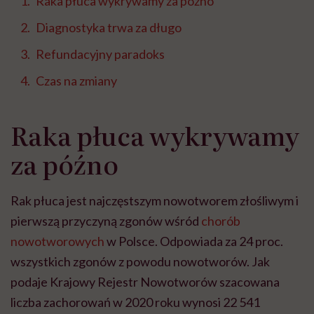
Raka płuca wykrywamy za późno
Diagnostyka trwa za długo
Refundacyjny paradoks
Czas na zmiany
Raka płuca wykrywamy
za późno
Rak płuca jest najczęstszym nowotworem złośliwym i
pierwszą przyczyną zgonów wśród
chorób
nowotworowych
w Polsce. Odpowiada za 24 proc.
wszystkich zgonów z powodu nowotworów. Jak
podaje Krajowy Rejestr Nowotworów szacowana
liczba zachorowań w 2020 roku wynosi 22 541