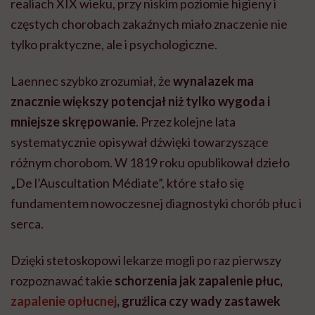
realiach XIX wieku, przy niskim poziomie higieny i
częstych chorobach zakaźnych miało znaczenie nie
tylko praktyczne, ale i psychologiczne.
Laennec szybko zrozumiał, że
wynalazek ma
znacznie większy potencjał niż tylko wygoda i
mniejsze skrępowanie
. Przez kolejne lata
systematycznie opisywał dźwięki towarzyszące
różnym chorobom. W 1819 roku opublikował dzieło
„De l’Auscultation Médiate”, które stało się
fundamentem nowoczesnej diagnostyki chorób płuc i
serca.
Dzięki stetoskopowi lekarze mogli po raz pierwszy
rozpoznawać takie
schorzenia jak zapalenie płuc,
zapalenie opłucnej
, gruźlica czy wady zastawek