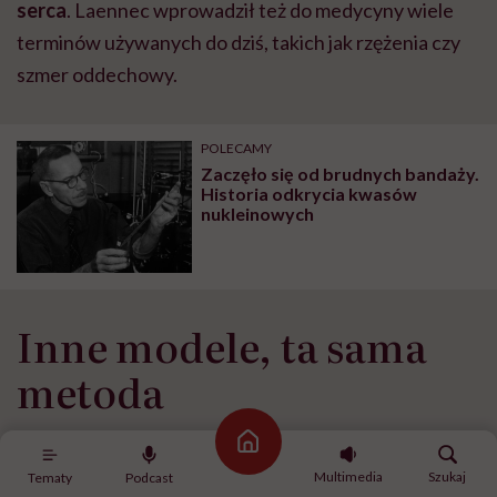
serca
. Laennec wprowadził też do medycyny wiele
terminów używanych do dziś, takich jak rzężenia czy
szmer oddechowy.
POLECAMY
Zaczęło się od brudnych bandaży.
Historia odkrycia kwasów
nukleinowych
Inne modele, ta sama
metoda
Początkowo wynalazek nie spotkał się jednak z
Strona główna
Multimedia
Szukaj
powszechnym entuzjazmem. Wielu lekarzy uważało,
Tematy
Podcast