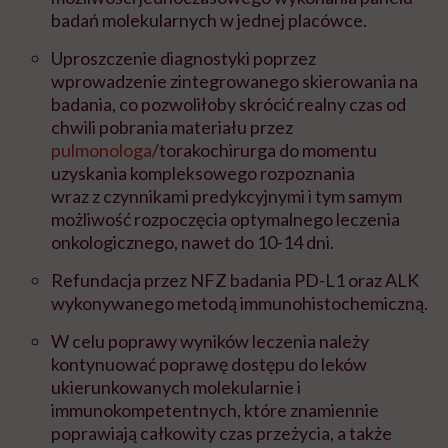
badań molekularnych w jednej placówce.
Uproszczenie diagnostyki poprzez
wprowadzenie zintegrowanego skierowania na
badania, co pozwoliłoby skrócić realny czas od
chwili pobrania materiału przez
pulmonologa
/torakochirurga do momentu
uzyskania kompleksowego rozpoznania
wraz z czynnikami predykcyjnymi i tym samym
możliwość rozpoczęcia optymalnego leczenia
onkologicznego, nawet do 10-14 dni.
Refundacja przez NFZ badania PD-L1 oraz ALK
wykonywanego metodą immunohistochemiczną.
W celu poprawy wyników leczenia należy
kontynuować poprawę dostępu do leków
ukierunkowanych molekularnie i
immunokompetentnych, które znamiennie
poprawiają całkowity czas przeżycia, a także