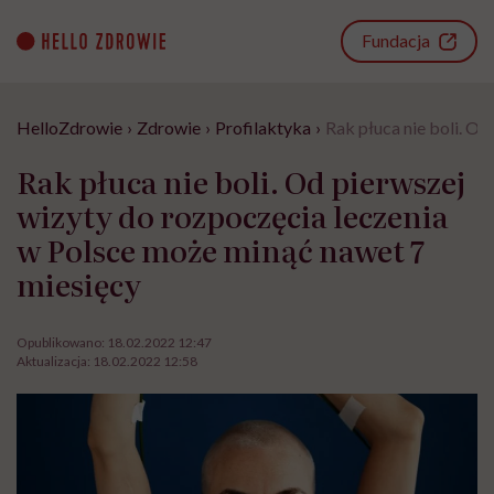
Go
to
Fundacja
content
HelloZdrowie
›
Zdrowie
›
Profilaktyka
›
Rak płuca nie boli. O
Rak płuca nie boli. Od pierwszej
wizyty do rozpoczęcia leczenia
w Polsce może minąć nawet 7
miesięcy
Opublikowano:
18.02.2022 12:47
Aktualizacja:
18.02.2022 12:58