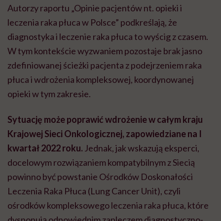
Autorzy raportu „Opinie pacjentów nt. opieki i
leczenia raka płuca w Polsce” podkreślają, że
diagnostyka i leczenie raka płuca to wyścig z czasem.
W tym kontekście wyzwaniem pozostaje brak jasno
zdefiniowanej ścieżki pacjenta z podejrzeniem raka
płuca i wdrożenia kompleksowej, koordynowanej
opieki w tym zakresie.
Sytuację może poprawić wdrożenie w całym kraju
Krajowej Sieci Onkologicznej, zapowiedziane na I
kwartał 2022 roku.
Jednak, jak wskazują eksperci,
docelowym rozwiązaniem kompatybilnym z Siecią
powinno być powstanie Ośrodków Doskonałości
Leczenia Raka Płuca (Lung Cancer Unit), czyli
ośrodków kompleksowego leczenia raka płuca, które
dysponują odpowiednim zapleczem diagnostyczno-