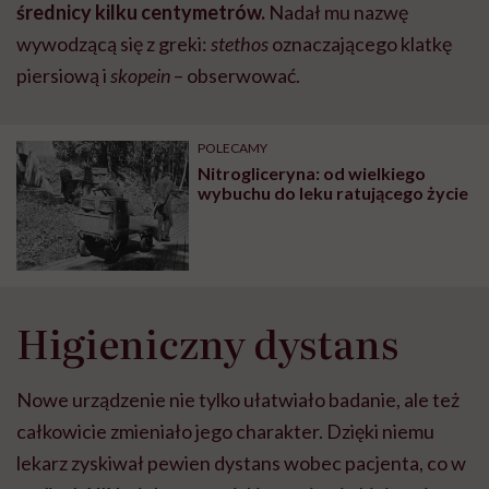
średnicy kilku centymetrów.
Nadał mu nazwę
wywodzącą się z greki:
stethos
oznaczającego klatkę
piersiową i
skopein
– obserwować.
POLECAMY
Nitrogliceryna: od wielkiego
wybuchu do leku ratującego życie
Higieniczny dystans
Nowe urządzenie nie tylko ułatwiało badanie, ale też
całkowicie zmieniało jego charakter. Dzięki niemu
lekarz zyskiwał pewien dystans wobec pacjenta, co w