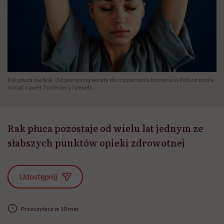
Rak płuca nie boli. Od pierwszej wizyty do rozpoczęcia leczenia w Polsce może
minąć nawet 7 miesięcy / pexels
Rak płuca pozostaje od wielu lat jednym ze
słabszych punktów opieki zdrowotnej
Udostępnij
Przeczytasz w 10 min