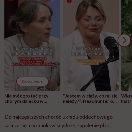
Zobacz więcej
Nie móc zostać przy
"Jestem w ciąży, co mi się
Wkró
chorym dziecku w
należy?". Headhunter o
Inst
szpitalu to tortura.
zmianie pokoleniowej u
atak
"Przeszkadzać w tym
kobiet w ciąży na rynku
wars
Do najczęstszych chorób układu oddechowego
może chyba tylko
pracy
eksp
głupota i brak
zalicza się m.in. mukowiscydozę, zapalenie płuc,
wyobraźni"