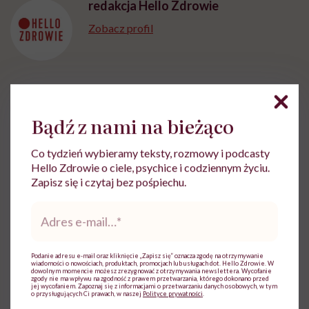
redakcja Hello Zdrowie
Zobacz profil
Udostępnij
Bądź z nami na bieżąco
Co tydzień wybieramy teksty, rozmowy i podcasty
Powiązane tematy:
Hello Zdrowie o ciele, psychice i codziennym życiu.
Zapisz się i czytaj bez pośpiechu.
Medycyna
Specjalizacja lekarska
Adres
e-
Układ oddechowy
mail
*
Podanie adresu e-mail oraz kliknięcie „Zapisz się” oznacza zgodę na otrzymywanie
wiadomości o nowościach, produktach, promocjach lub usługach dot. Hello Zdrowie. W
dowolnym momencie możesz zrezygnować z otrzymywania newslettera. Wycofanie
zgody nie ma wpływu na zgodność z prawem przetwarzania, którego dokonano przed
jej wycofaniem. Zapoznaj się z informacjami o przetwarzaniu danych osobowych, w tym
Treści zawarte w serwisie mają wyłącznie
i
o przysługujących Ci prawach, w naszej
Polityce prywatności
.
charakter informacyjny i nie stanowią porady