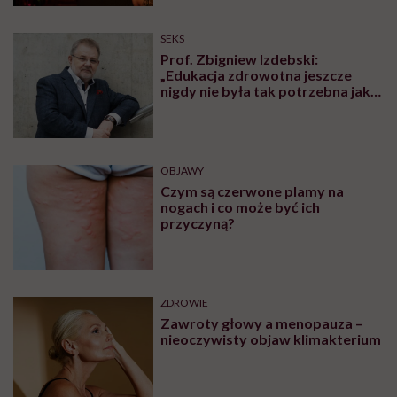
PROFILAKTYKA
„Dominacja estrogenowa” hitem
mediów społecznościowych.
„Najgorsze, co można zrobić, to
leczyć modne hasło”
PROFILAKTYKA
„Zemsta na śnie”, żeby odzyskać
czas dla siebie. Psychiatra
tłumaczy, czym jest revenge
bedtime procrastination
OBJAWY
Mięśnie zaczynamy tracić już po
trzydziestce. „Najgorsze, co
można zrobić, to uznać utratę
sprawności za nieunikniony
element starzenia”