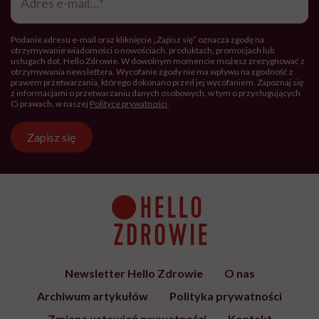
Hello Zdrowie to strona tworzona
przez Fundację Hello Zdrowie, która
jest społecznym głosem USP Zdrowie.
Bądź z nami na bieżąco
Co tydzień wybieramy teksty, rozmowy i podcasty Hello
Zdrowie o ciele, psychice i codziennym życiu. Zapisz się i
czytaj bez pośpiechu.
Adres
e-
mail
*