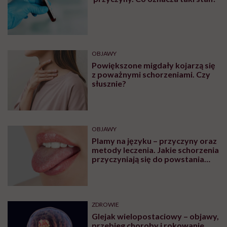
17-latka w relacji z 40-latkiem.
„Jeśli nie ma przymusu, to taka
para może być legalnie w związku.
I mówiąc brutalnie: nic nikomu do
tego”
PRACA
Kobieta dojrzała na rynku pracy.
O prawie, dyskryminacji i
przedwczesnej rezygnacji z
kariery
Zobacz także
PROFILAKTYKA
Bazocyty podwyższone –
przyczyny. Co oznacza taki stan?