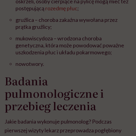
oskrzeli, osoby cierpiące na pylicę mogą mieć też
postępującą
rozedmę płuc
;
gruźlica – choroba zakaźna wywołana przez
prątka gruźlicy;
mukowiscydoza – wrodzona choroba
genetyczna, która może powodować poważne
uszkodzenia płuc i układu pokarmowego;
nowotwory.
Badania
pulmonologiczne i
przebieg leczenia
Jakie badania wykonuje pulmonolog? Podczas
pierwszej wizyty lekarz przeprowadza pogłębiony