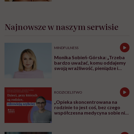
SEKS
Prof. Zbigniew Izdebski:
„Edukacja zdrowotna jeszcze
nigdy nie była tak potrzebna jak
teraz, kiedy jest taki chaos
informacyjny”
OBJAWY
Czym są czerwone plamy na
nogach i co może być ich
przyczyną?
ZDROWIE
Zawroty głowy a menopauza –
nieoczywisty objaw klimakterium