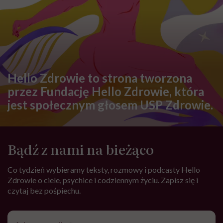
PROFILAKTYKA
Wskazania do zabiegu konizacji
szyjki macicy, jego przebieg i
rekonwalescencja