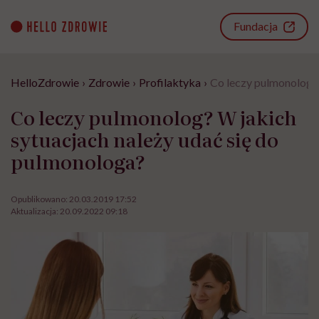
Go
to
Fundacja
content
HelloZdrowie
›
Zdrowie
›
Profilaktyka
›
Co leczy pulmonolog? 
Co leczy pulmonolog? W jakich
sytuacjach należy udać się do
pulmonologa?
Opublikowano:
20.03.2019 17:52
Aktualizacja:
20.09.2022 09:18