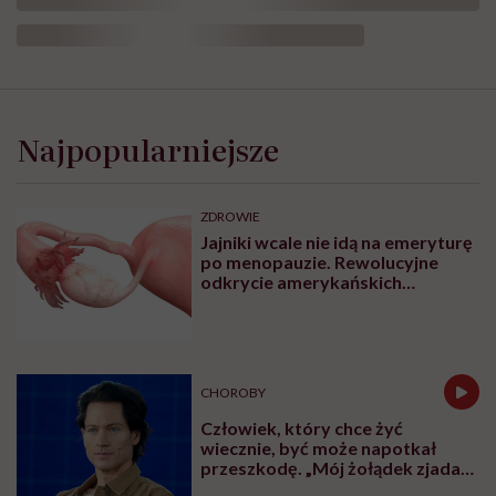
Dorota Szelągowska: „Kocham
siebie dużo bardziej niż
kiedykolwiek do tej pory”