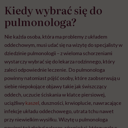
Kiedy wybrać się do
pulmonologa?
Nie każda osoba, która ma problemy z układem
oddechowym, musi udać się na wizytę do specjalisty w
dziedzinie pulmonologii – z wieloma schorzeniami
wystarczy wybrać się do lekarza rodzinnego, który
zaleci odpowiednie leczenie. Do pulmonologa
powinny natomiast pójść osoby, które zaobserwują u
siebie niepokojące objawy takie jak świszczący
oddech, uczucie ściskania w klatce piersiowej,
uciążliwy
kaszel
, duszności, krwioplucie, nawracające
infekcje układu oddechowego, utrata tchu nawet
przy niewielkim wysiłku. Wizytę u pulmonologa
powinni też złożyć palacze, również ci, którzy palą e-