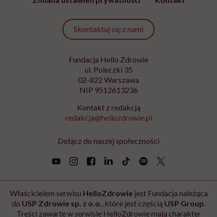
Podanie adresu e-mail oraz kliknięcie „Zapisz się” oznacza zgodę na
otrzymywanie wiadomości o nowościach, produktach, promocjach lub
usługach dot. Hello Zdrowie. W dowolnym momencie możesz zrezygnować z
otrzymywania newslettera. Wycofanie zgody nie ma wpływu na zgodność z
prawem przetwarzania, którego dokonano przed jej wycofaniem. Zapoznaj się
z informacjami o przetwarzaniu danych osobowych, w tym o przysługujących
Ci prawach, w naszej
Polityce prywatności
.
Zapisz się
Newsletter Hello Zdrowie
O nas
Archiwum artykułów
Polityka prywatności
Zmiana ustawień prywatności
Kontakt