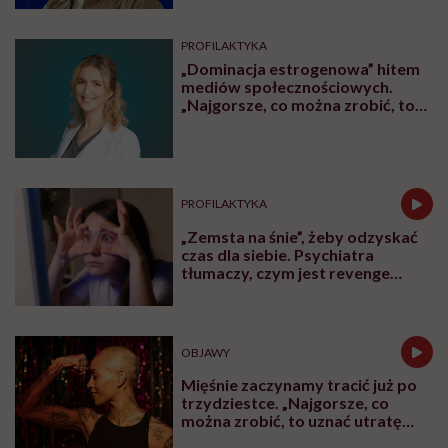
Najpopularniejsze
ZDROWIE
Jajniki wcale nie idą na emeryturę
po menopauzie. Rewolucyjne
odkrycie amerykańskich
naukowców
CHOROBY
Człowiek, który chce żyć
wiecznie, być może napotkał
przeszkodę. „Mój żołądek zjada
sam siebie”