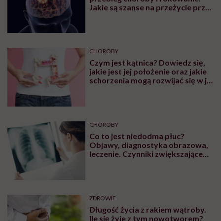
OBJAWY
Powiększone migdały kojarzą się
z poważnymi schorzeniami. Czy
słusznie?
OBJAWY
Plamy na języku – przyczyny oraz
metody leczenia. Jakie schorzenia
przyczyniają się do powstania
plam na języku?
ZDROWIE
Glejak wielopostaciowy – objawy,
przebieg choroby i rokowanie.
Jakie są szanse na przeżycie przy
glejaku wielopostaciowym?