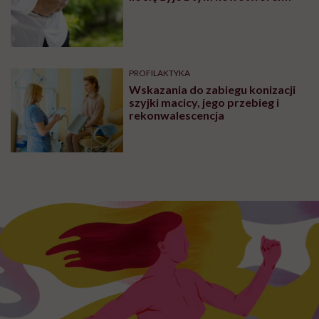
CHOROBY
Czym jest kątnica? Dowiedz się,
jakie jest jej położenie oraz jakie
schorzenia mogą rozwijać się w jej
obrębie
CHOROBY
Co to jest niedodma płuc?
Objawy, diagnostyka obrazowa,
leczenie. Czynniki zwiększające
ryzyko wystąpienia
ZDROWIE
Długość życia z rakiem wątroby.
Ile się żyje z tym nowotworem?