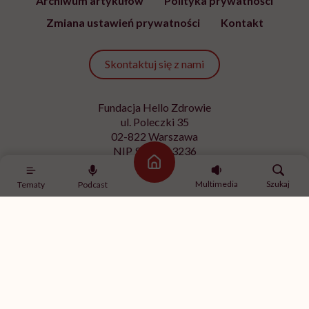
Archiwum artykułów
Polityka prywatności
Zmiana ustawień prywatności
Kontakt
Skontaktuj się z nami
Fundacja Hello Zdrowie
ul. Poleczki 35
02-822 Warszawa
NIP 9512613236
Strona główna
Kontakt z redakcją
Multimedia
Szukaj
Tematy
Podcast
redakcja@hellozdrowie.pl
Dołącz do naszej społeczności
Właścicielem serwisu
HelloZdrowie
jest Fundacja należąca