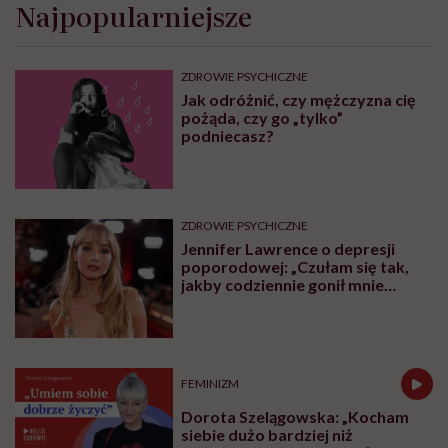
Najpopularniejsze
ZDROWIE PSYCHICZNE
Jak odróżnić, czy mężczyzna cię
pożąda, czy go „tylko”
podniecasz?
ZDROWIE PSYCHICZNE
Jennifer Lawrence o depresji
poporodowej: „Czułam się tak,
jakby codziennie gonił mnie
tygrys”
FEMINIZM
Dorota Szelągowska: „Kocham
siebie dużo bardziej niż