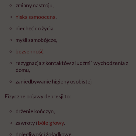
zmiany nastroju,
niska samoocena
,
niechęć do życia,
myśli samobójcze,
bezsenność
,
rezygnacja z kontaktów z ludźmi i wychodzenia z
domu,
zaniedbywanie higieny osobistej
Fizyczne objawy depresji to:
drżenie kończyn,
zawroty i
bóle głowy
,
dolegliwości żołądkowe,