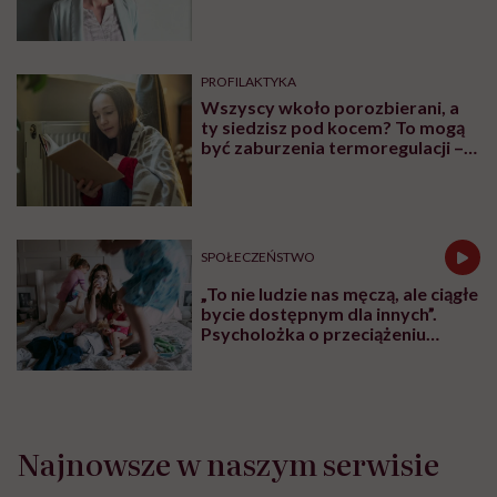
psychicznymi”
PROFILAKTYKA
Wszyscy wkoło porozbierani, a
ty siedzisz pod kocem? To mogą
być zaburzenia termoregulacji –
wynikające z choroby lub złych
nawyków
SPOŁECZEŃSTWO
„To nie ludzie nas męczą, ale ciągłe
bycie dostępnym dla innych”.
Psycholożka o przeciążeniu
społecznym
Najnowsze w naszym serwisie