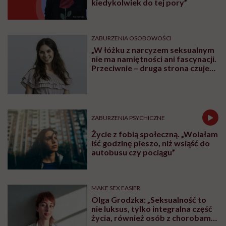
kiedykolwiek do tej pory”
ZABURZENIA OSOBOWOŚCI
„W łóżku z narcyzem seksualnym
nie ma namiętności ani fascynacji.
Przeciwnie – druga strona czuje
się użyta” – mówi seksuolożka
Monika Kaszuba
ZABURZENIA PSYCHICZNE
Życie z fobią społeczną. „Wolałam
iść godzinę pieszo, niż wsiąść do
autobusu czy pociągu”
MAKE SEX EASIER
Olga Grodzka: „Seksualność to
nie luksus, tylko integralna część
życia, również osób z chorobami