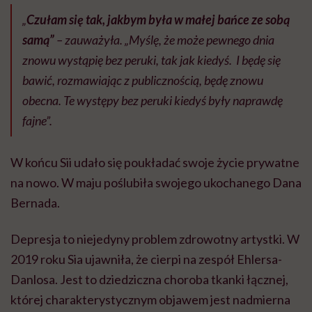
„
Czułam się tak, jakbym była w małej bańce ze sobą
samą”
– zauważyła. „Myślę, że może pewnego dnia
znowu wystąpię bez peruki, tak jak kiedyś. I będę się
bawić, rozmawiając z publicznością, będę znowu
obecna. Te występy bez peruki kiedyś były naprawdę
fajne”.
W końcu Sii udało się poukładać swoje życie prywatne
na nowo. W maju poślubiła swojego ukochanego Dana
Bernada.
Depresja to niejedyny problem zdrowotny artystki. W
2019 roku Sia ujawniła, że cierpi na zespół Ehlersa-
Danlosa. Jest to dziedziczna choroba tkanki łącznej,
której charakterystycznym objawem jest nadmierna