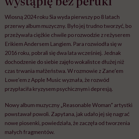
wystąpię bez peruki”
Wiosną 2024 roku Sia wyda pierwszy po 8 latach
przerwy album muzyczny. Było jej trudno tworzyć, bo
przeżywała ciężkie chwile po rozwodzie z reżyserem
Erikiem Andersem Langiem. Para rozwiodła się w
2016 roku, pobrali się dwa lata wcześniej. Jednak
dochodzenie do siebie zajęło wokalistce dłużej niż
czas trwania małżeństwa. W rozmowie z Zane’em
Lowe’em z Apple Music wyznała, że rozwód
przypłaciła kryzysem psychicznym i depresją.
Nowy album muzyczny „Reasonable Woman” artystki
powstawał powoli. Zapytana, jak udało jej się nagrać
nowe piosenki, powiedziała, że zaczęła od tworzenia
małych fragmentów.