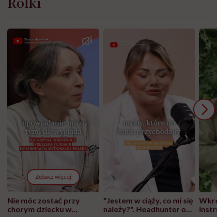
Rolki
Zobacz więcej
Nie móc zostać przy
"Jestem w ciąży, co mi się
Wkró
chorym dziecku w
należy?". Headhunter o
Inst