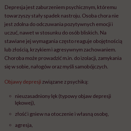
Depresja jest zaburzeniem psychicznym, któremu
towarzyszy stały spadek nastroju. Osoba chora nie
jest zdolna do odczuwania pozytywnych emocji i
uczuć, nawet w stosunku do osób bliskich. Na
stawiane jej wymagania często reaguje obojętnością
lub złością, krzykiem i agresywnym zachowaniem.
Choroba może prowadzić m.in. do izolacji, zamykania
się w sobie, nałogów oraz myśli samobójczych.
Objawy depresji
związane z psychiką:
nieuzasadniony lęk (typowy objaw depresji
lękowej),
złość i gniew na otoczenie i własną osobę,
agresja,