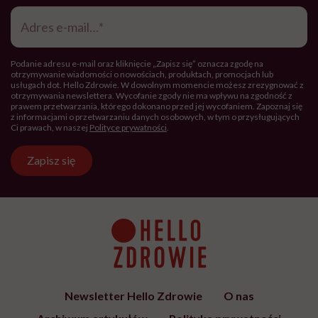
Adres
e-
mail
*
Podanie adresu e-mail oraz kliknięcie „Zapisz się” oznacza zgodę na
otrzymywanie wiadomości o nowościach, produktach, promocjach lub
usługach dot. Hello Zdrowie. W dowolnym momencie możesz zrezygnować z
otrzymywania newslettera. Wycofanie zgody nie ma wpływu na zgodność z
prawem przetwarzania, którego dokonano przed jej wycofaniem. Zapoznaj się
z informacjami o przetwarzaniu danych osobowych, w tym o przysługujących
Ci prawach, w naszej
Polityce prywatności
.
Zapisz się
Newsletter Hello Zdrowie
O nas