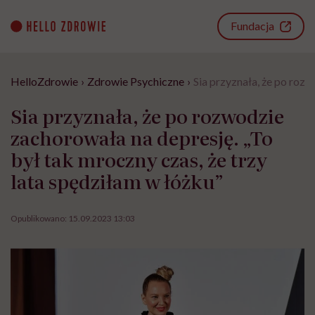
Go
to
Fundacja
content
HelloZdrowie
›
Zdrowie Psychiczne
›
Sia przyznała, że po rozw
Sia przyznała, że po rozwodzie
zachorowała na depresję. „To
był tak mroczny czas, że trzy
lata spędziłam w łóżku”
Opublikowano:
15.09.2023 13:03