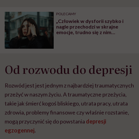
szpitalu to tortura.
zmianie pokoleniowej u
atak
"Przeszkadzać w tym
kobiet w ciąży na rynku
wars
może chyba tylko
pracy
eksp
POLECAMY
głupota i brak
„Człowiek w dysforii szybko i
wyobraźni"
nagle przechodzi w skrajne
emocje, trudno się z nim
komunikować”. Czym się różni
dysforia od depresji, tłumaczy
Sonia Ziemba-Domańska
Od rozwodu do depresji
Rozwód jest jest jednym z najbardziej traumatycznych
przeżyć w naszym życiu. A traumatyczne przeżycia,
takie jak śmierć kogoś bliskiego, utrata pracy, utrata
zdrowia, problemy finansowe czy właśnie rozstanie,
mogą przyczynić się do powstania
depresji
egzogennej
.