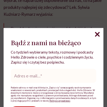
wybrać te najbardziej odpowiednie dla nas, to na jakie
produkty najlepiej się zdecydować? Lek. Sylwia
Kuźniarz-Rymarz wyjaśnia:
– Do odchudzania powinniśmy podchodzić jako do
procesu połączenia diety redukcyjnej i aktywności
Bądź z nami na bieżąco
fizycznej (to naprawdę nas odchudza) .
Jeżeli stosując
tę strategię, będziemy potrzebowali więcej
Co tydzień wybieramy teksty, rozmowy i podcasty
niektórych składników odżywczych, np. potasu,
Hello Zdrowie o ciele, psychice i codziennym życiu.
Zapisz się i czytaj bez pośpiechu.
magnezu, czasami żelaza, możemy takie
suplementy stosować
– tłumaczy ekspertka.
Adres
e-
mail
*
A co ze spalaczami tłuszczu, takimi jak kurkumina czy
Podanie adresu e-mail oraz kliknięcie „Zapisz się” oznacza zgodę na otrzymywanie
kofeina? Całkowicie powinniśmy ich unikać, czy jednak
wiadomości o nowościach, produktach, promocjach lub usługach dot. Hello Zdrowie. W
dowolnym momencie możesz zrezygnować z otrzymywania newslettera. Wycofanie
zgody nie ma wpływu na zgodność z prawem przetwarzania, którego dokonano przed
takie zero-jedynkowe podejście jest przesadne?
jej wycofaniem. Zapoznaj się z informacjami o przetwarzaniu danych osobowych, w tym
o przysługujących Ci prawach, w naszej
Polityce prywatności
.