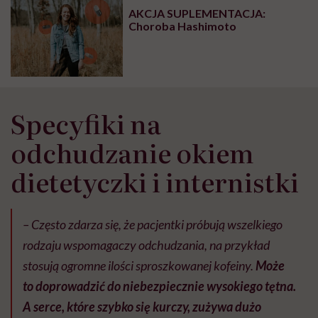
głupota i brak
AKCJA SUPLEMENTACJA:
wyobraźni"
Choroba Hashimoto
Specyfiki na
odchudzanie okiem
dietetyczki i internistki
– Często zdarza się, że pacjentki próbują wszelkiego
rodzaju wspomagaczy odchudzania, na przykład
stosują ogromne ilości sproszkowanej kofeiny.
Może
to doprowadzić do niebezpiecznie wysokiego tętna.
A serce, które szybko się kurczy, zużywa dużo