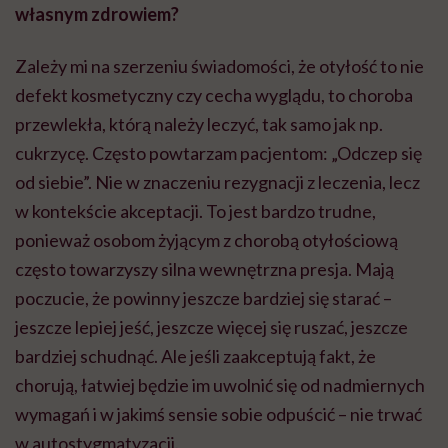
własnym zdrowiem?
Zależy mi na szerzeniu świadomości, że otyłość to nie
defekt kosmetyczny czy cecha wyglądu, to choroba
przewlekła, którą należy leczyć, tak samo jak np.
cukrzycę. Często powtarzam pacjentom: „Odczep się
od siebie”. Nie w znaczeniu rezygnacji z leczenia, lecz
w kontekście akceptacji. To jest bardzo trudne,
ponieważ osobom żyjącym z chorobą otyłościową
często towarzyszy silna wewnętrzna presja. Mają
poczucie, że powinny jeszcze bardziej się starać –
jeszcze lepiej jeść, jeszcze więcej się ruszać, jeszcze
bardziej schudnąć. Ale jeśli zaakceptują fakt, że
chorują, łatwiej będzie im uwolnić się od nadmiernych
wymagań i w jakimś sensie sobie odpuścić – nie trwać
w autostygmatyzacji.