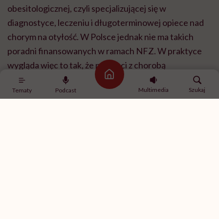
obesitologicznej, czyli specjalizującej się w
diagnostyce, leczeniu i długoterminowej opiece nad
chorym na otyłość. W Polsce jednak nie ma takich
poradni finansowanych w ramach NFZ. W praktyce
wygląda więc to tak, że pacjenci z chorobą
Strona główna
otyłościową kierowani są na przykład do poradni
Multimedia
Szukaj
Tematy
Podcast
zaburzeń metabolicznych, do których są długie okresy
oczekiwania.
POLECAMY
Doda mówi o „leniwych
tłuściochach”, którzy zabierają
chorym lek. Eksperci grzmią: to
bzdury i stygmatyzacja osób z
otyłością