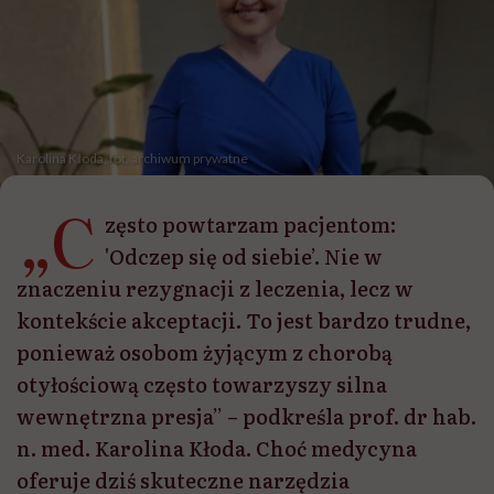
Karolina Kłoda, fot. archiwum prywatne
„C
zęsto powtarzam pacjentom:
'Odczep się od siebie’. Nie w
znaczeniu rezygnacji z leczenia, lecz w
kontekście akceptacji. To jest bardzo trudne,
ponieważ osobom żyjącym z chorobą
otyłościową często towarzyszy silna
wewnętrzna presja” – podkreśla prof. dr hab.
n. med. Karolina Kłoda. Choć medycyna
oferuje dziś skuteczne narzędzia