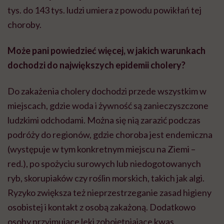
tys. do 143 tys. ludzi umiera z powodu powikłań tej
choroby.
Może pani powiedzieć więcej, w jakich warunkach
dochodzi do największych epidemii cholery?
Do zakażenia cholery dochodzi przede wszystkim w
miejscach, gdzie woda i żywność są zanieczyszczone
ludzkimi odchodami. Można się nią zarazić podczas
podróży do regionów, gdzie choroba jest endemiczna
(występuje w tym konkretnym miejscu na Ziemi –
red.), po spożyciu surowych lub niedogotowanych
ryb, skorupiaków czy roślin morskich, takich jak algi.
Ryzyko zwiększa też nieprzestrzeganie zasad higieny
osobistej i kontakt z osobą zakażoną. Dodatkowo
osoby przyjmujące leki zobojętniające kwas