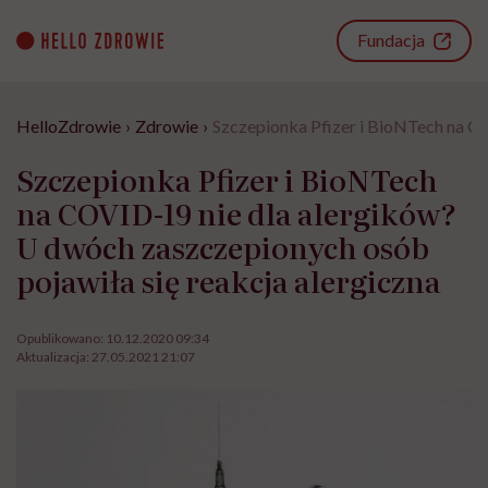
Go
to
Fundacja
content
HelloZdrowie
›
Zdrowie
›
Szczepionka Pfizer i BioNTech na CO
Szczepionka Pfizer i BioNTech
na COVID-19 nie dla alergików?
U dwóch zaszczepionych osób
pojawiła się reakcja alergiczna
Opublikowano:
10.12.2020 09:34
Aktualizacja:
27.05.2021 21:07