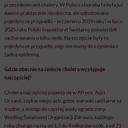
przecinkowcami cholery. W Polsce choroba ta była już
dawno praktycznie nieobecna, ale odnotowano
pojedyncze przypadki – w czerwcu 2019 roku i w lipcu
2025 roku Polski Inspektorat Sanitarny potwierdził
zachorowania u kilku osób. Na szczęście były to
pojedyncze przypadki, więc nie mamy do czynienia z
żadną epidemią.
Gdzie obecnie na świecie cholera występuje
najczęściej?
Cholera najczęściej pojawia się w Afryce, Azji i
Oceanii, czyli w miejscach, gdzie warunki sanitarne są
trudne, a dostęp do czystej wody ograniczony.
Według Światowej Organizacji Zdrowia, każdego
roku choruje na nią od 1,3 do 4 milionów osób, a od 21