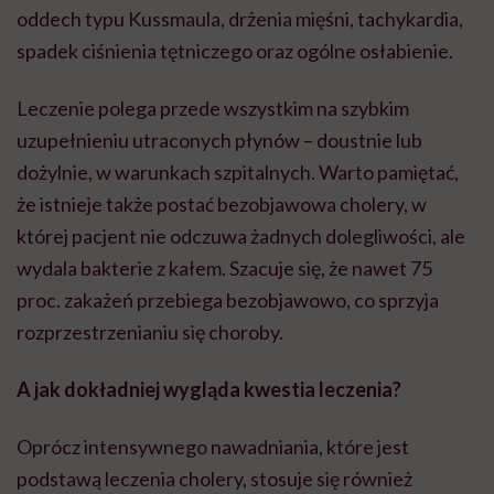
oddech typu Kussmaula, drżenia mięśni, tachykardia,
spadek ciśnienia tętniczego oraz ogólne osłabienie.
Leczenie polega przede wszystkim na szybkim
uzupełnieniu utraconych płynów – doustnie lub
dożylnie, w warunkach szpitalnych. Warto pamiętać,
że istnieje także postać bezobjawowa cholery, w
której pacjent nie odczuwa żadnych dolegliwości, ale
wydala bakterie z kałem. Szacuje się, że nawet 75
proc. zakażeń przebiega bezobjawowo, co sprzyja
rozprzestrzenianiu się choroby.
A jak dokładniej wygląda kwestia leczenia?
Oprócz intensywnego nawadniania, które jest
podstawą leczenia cholery, stosuje się również