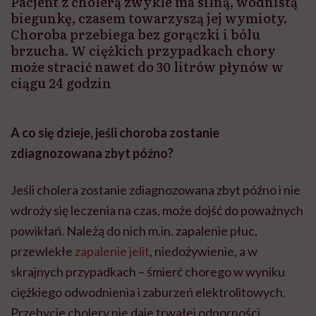
Pacjent z cholerą zwykle ma silną, wodnistą
biegunkę, czasem towarzyszą jej wymioty.
Choroba przebiega bez gorączki i bólu
brzucha. W ciężkich przypadkach chory
może stracić nawet do 30 litrów płynów w
ciągu 24 godzin
A co się dzieje, jeśli choroba zostanie
zdiagnozowana zbyt późno?
Jeśli cholera zostanie zdiagnozowana zbyt późno i nie
wdroży się leczenia na czas, może dojść do poważnych
powikłań. Należą do nich m.in. zapalenie płuc,
przewlekłe
zapalenie jelit
, niedożywienie, a w
skrajnych przypadkach – śmierć chorego w wyniku
ciężkiego odwodnienia i zaburzeń elektrolitowych.
Przebycie cholery nie daje trwałej odporności,