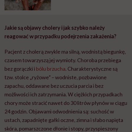
leżeć w genach
Jakie są objawy cholery i jak szybko należy
reagować w przypadku podejrzenia zakażenia?
Pacjent z cholerą zwykle ma silną, wodnistą biegunkę,
czasem towarzyszą jej wymioty. Choroba przebiega
bez gorączki i
bólu brzucha
. Charakterystyczne są
tzw. stolce „ryżowe” – wodniste, pozbawione
zapachu, oddawane bez uczucia parcia i bez
możliwości ich zatrzymania. W ciężkich przypadkach
chory może stracić nawet do 30 litrów płynów w ciągu
24 godzin. Objawami odwodnienia są: suchość w
ustach, zapadnięte gałki oczne, zimna i słabo napięta
skóra, pomarszczone dłonie i stopy, przyspieszony