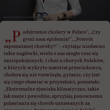
Diana Stettner-Leonkiewicz / fot. archiwum prywatne
„P
odejrzenie cholery w Polsce”, „Czy
grozi nam epidemia?”, „Powrót
zapomnianej choroby?” – czytając niedawno
takie nagłówki, wielu z nas mogło czuć się
zaniepokojonych. I choć u chorych Polaków,
u których wykryto materiał przecinkowca,
cholera się nie rozwinęła, pytanie, czy jest
się czego obawiać w przyszłości, pozostało.
„Ekstremalne zjawiska klimatyczne, takie
jak susze i powodzie, sprzyjają ponownemu
pojawianiu się chorób uznawanych za