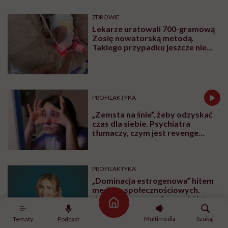
ZDROWIE
Lekarze uratowali 700-gramową
Zosię nowatorską metodą.
Takiego przypadku jeszcze nie
było
PROFILAKTYKA
„Zemsta na śnie”, żeby odzyskać
czas dla siebie. Psychiatra
tłumaczy, czym jest revenge
bedtime procrastination
PROFILAKTYKA
„Dominacja estrogenowa” hitem
mediów społecznościowych.
„Najgorsze, co można zrobić, to
Strona główna
leczyć modne hasło”
Multimedia
Szukaj
Tematy
Podcast