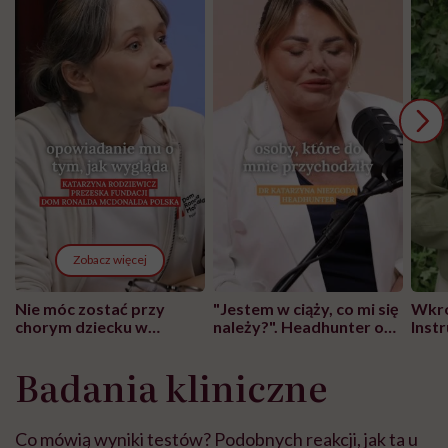
Zobacz więcej
Nie móc zostać przy
"Jestem w ciąży, co mi się
Wkró
chorym dziecku w
należy?". Headhunter o
Inst
szpitalu to tortura.
zmianie pokoleniowej u
atak
"Przeszkadzać w tym
kobiet w ciąży na rynku
wars
Badania kliniczne
może chyba tylko
pracy
eksp
głupota i brak
wyobraźni"
Co mówią wyniki testów? Podobnych reakcji, jak ta u