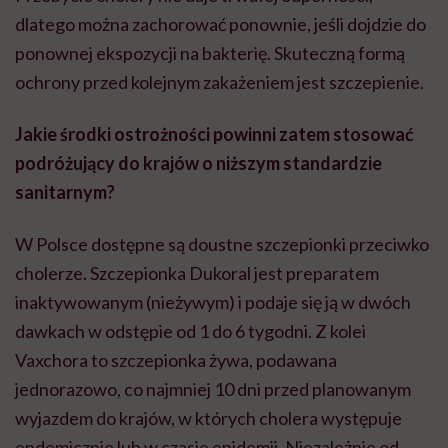
dlatego można zachorować ponownie, jeśli dojdzie do
ponownej ekspozycji na bakterię. Skuteczną formą
ochrony przed kolejnym zakażeniem jest szczepienie.
Jakie środki ostrożności powinni zatem stosować
podróżujący do krajów o niższym standardzie
sanitarnym?
W Polsce dostępne są doustne szczepionki przeciwko
cholerze. Szczepionka Dukoral jest preparatem
inaktywowanym (nieżywym) i podaje się ją w dwóch
dawkach w odstępie od 1 do 6 tygodni. Z kolei
Vaxchora to szczepionka żywa, podawana
jednorazowo, co najmniej 10 dni przed planowanym
wyjazdem do krajów, w których cholera występuje
endemicznie lub w czasie epidemii. Niezależnie od