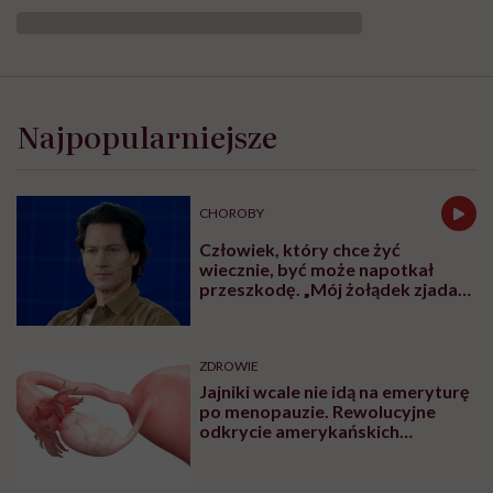
Najpopularniejsze
CHOROBY
Człowiek, który chce żyć
wiecznie, być może napotkał
przeszkodę. „Mój żołądek zjada
sam siebie”
ZDROWIE
Jajniki wcale nie idą na emeryturę
po menopauzie. Rewolucyjne
odkrycie amerykańskich
naukowców