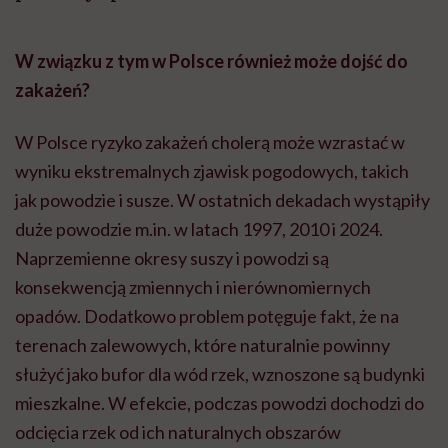
W związku z tym w Polsce również może dojść do
zakażeń?
W Polsce ryzyko zakażeń cholerą może wzrastać w
wyniku ekstremalnych zjawisk pogodowych, takich
jak powodzie i susze. W ostatnich dekadach wystąpiły
duże powodzie m.in. w latach 1997, 2010 i 2024.
Naprzemienne okresy suszy i powodzi są
konsekwencją zmiennych i nierównomiernych
opadów. Dodatkowo problem potęguje fakt, że na
terenach zalewowych, które naturalnie powinny
służyć jako bufor dla wód rzek, wznoszone są budynki
mieszkalne. W efekcie, podczas powodzi dochodzi do
odcięcia rzek od ich naturalnych obszarów