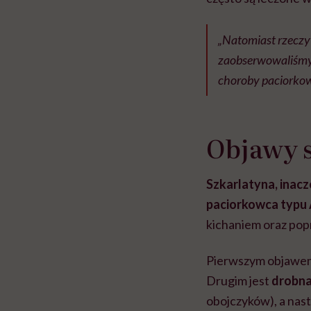
„Natomiast rzeczyw
zaobserwowaliśmy 
choroby paciorkowc
Objawy 
Szkarlatyna, inacze
paciorkowca typu
kichaniem oraz pop
Pierwszym objawem
Drugim jest
d
robna
obojczyków), a nast