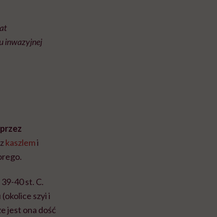
at
u inwazyjnej
przez
 z
kaszlem
i
orego.
39-40 st. C.
okolice szyi i
e jest ona dość