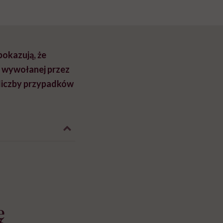
okazują, że
 wywołanej przez
 liczby przypadków
ę