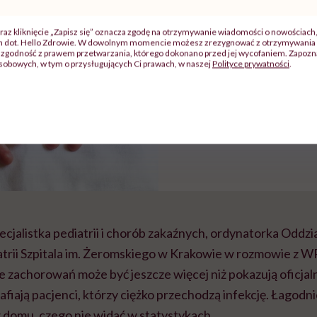
POLECAMY
raz kliknięcie „Zapisz się” oznacza zgodę na otrzymywanie wiadomości o nowościach
ch dot. Hello Zdrowie. W dowolnym momencie możesz zrezygnować z otrzymywania 
zgodność z prawem przetwarzania, którego dokonano przed jej wycofaniem. Zapoznaj
Gwałtowny wzrost 
sobowych, w tym o przysługujących Ci prawach, w naszej
Polityce prywatności
.
na szkarlatynę. Liczb
potwierdzonych prz
wzrosła 8-krotnie
pecjalistka pediatrii i chorób zakaźnych, ordynatorka Oddz
iatrii Szpitala im. Żeromskiego w Krakowie w rozmowie z W
ie zachorowań może być jeszcze więcej niż pokazują oficja
rafiają pacjenci, którzy ciężko przechodzą infekcję. Łagodn
 domu, czego nie widać w statystykach.