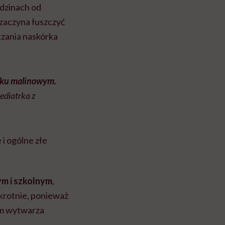
odzinach od
 zaczyna łuszczyć
zczania naskórka
zyku malinowym.
ediatrka z
i ogólne złe
ym i szkolnym
,
krotnie, ponieważ
em wytwarza