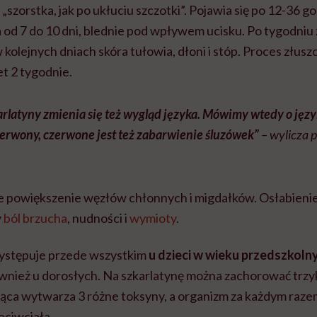
„szorstka, jak po ukłuciu szczotki”. Pojawia się po 12-36 g
 od 7 do 10 dni, blednie pod wpływem ucisku. Po tygodniu
w kolejnych dniach skóra tułowia, dłoni i stóp. Proces złus
t 2 tygodnie.
arlatyny zmienia się też wygląd języka. Mówimy wtedy o ję
zerwony, czerwone jest też zabarwienie śluzówek”
– wylicza p
e powiększenie węzłów chłonnych i migdałków. Osłabienie 
y
ból brzucha
, nudności i
wymioty
.
występuje przede wszystkim
u dzieci w wieku przedszkoln
wnież u dorosłych.
Na szkarlatynę można zachorować trzy
jąca wytwarza 3 różne toksyny, a organizm za każdym raz
eciwciała.