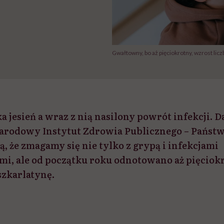
Gwałtowny, bo aż pięciokrotny, wzrost lic
a jesień a wraz z nią nasilony powrót infekcji.
Narodowy Instytut Zdrowia Publicznego – Państ
, że zmagamy się nie tylko z grypą i infekcjami
, ale od początku roku odnotowano aż pięciok
zkarlatynę.