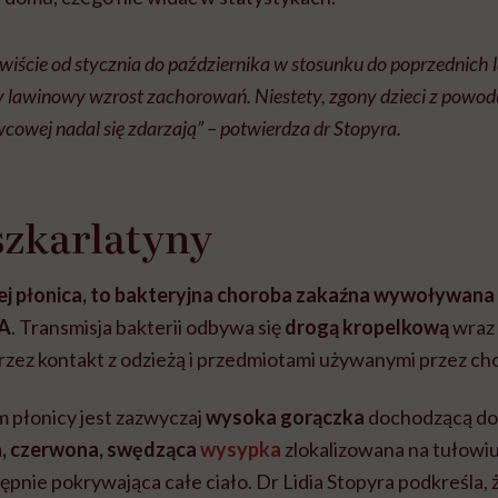
iście od stycznia do października w stosunku do poprzednich l
lawinowy wzrost zachorowań. Niestety, zgony dzieci z powod
owej nadal się zdarzają” – potwierdza dr Stopyra.
szkarlatyny
j płonica, to
bakteryjna choroba zakaźna wywoływana 
 A
.
Transmisja bakterii odbywa się
drogą kropelkową
wraz
rzez kontakt z odzieżą i przedmiotami używanymi przez ch
 płonicy jest zazwyczaj
w
ysoka gorączka
dochodzącą do 
, czerwona, swędząca
wysypka
zlokalizowana na tułowiu (
ępnie pokrywająca całe ciało. Dr Lidia Stopyra podkreśla, ż