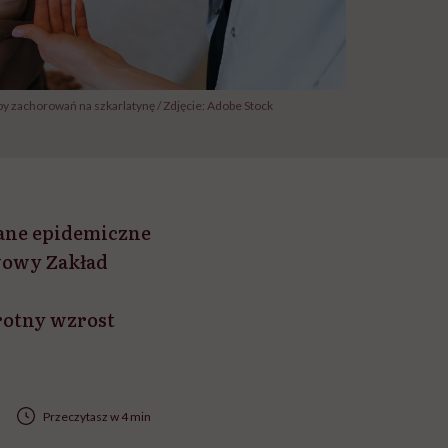
zby zachorowań na szkarlatynę / Zdjęcie: Adobe Stock
 Dane epidemiczne
wowy Zakład
rotny wzrost
Przeczytasz w 4 min