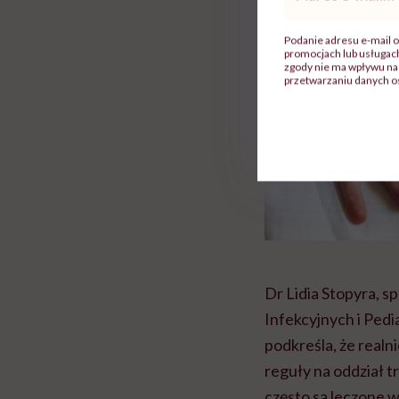
mail
*
Podanie adresu e-mail o
promocjach lub usługa
zgody nie ma wpływu na 
przetwarzaniu danych o
Dr Lidia Stopyra, s
Infekcyjnych i Ped
podkreśla, że realn
reguły na oddział t
często są leczone w