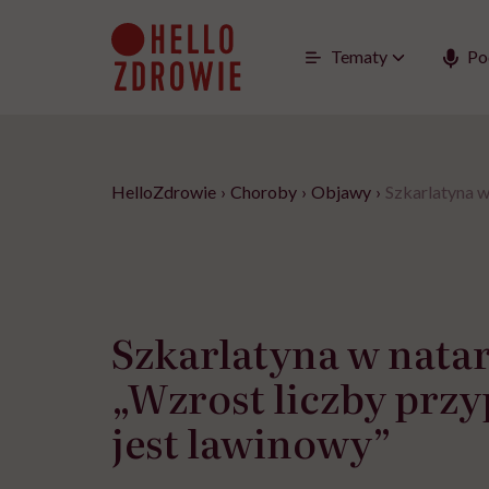
Go
to
content
Tematy
Po
HelloZdrowie
›
Choroby
›
Objawy
›
Szkarlatyna w
Szkarlatyna w natar
„Wzrost liczby prz
jest lawinowy”