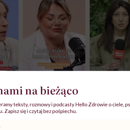
j
nami na bieżąco
ramy teksty, rozmowy i podcasty Hello Zdrowie o ciele, ps
zy
"Jestem w ciąży, co mi się
Wkrótce nowa "
szpitalu
należy?". Headhunter o
Instrukcja". Tym 
 Zapisz się i czytaj bez pośpiechu.
szkadzać
zmianie pokoleniowej u
atakach paniki. Z
tylko
kobiet w ciąży na rynku
warsztat pacjen
braźni"
pracy
ekspercki