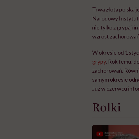
Trwa złota polska j
Narodowy Instytut 
nie tylko z grypą i
wzrost zachorowań 
W okresie od 1 sty
grypy
. Rok temu, d
zachorowań. Równie
samym okresie od
Już w czerwcu inf
Rolki