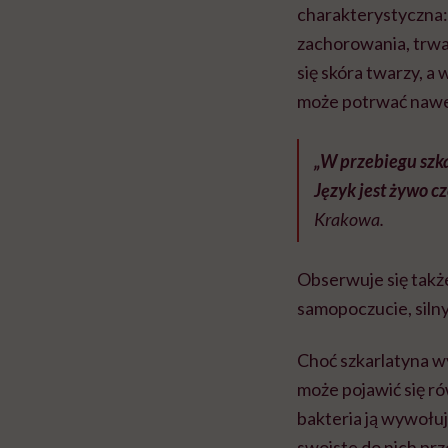
charakterystyczna: 
zachorowania, trwa
się skóra twarzy, a 
może potrwać nawe
„W przebiegu szk
Język jest żywo c
Krakowa.
Obserwuje się takż
samopoczucie, siln
Choć szkarlatyna 
może pojawić się ró
bakteria ją wywołu
swoiste do nich prz