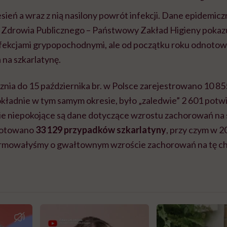
esień a wraz z nią nasilony powrót infekcji. Dane epidemic
Zdrowia Publicznego – Państwowy Zakład Higieny pokazu
 infekcjami grypopochodnymi, ale od początku roku odnoto
na szkarlatynę.
cznia do 15 października br. w Polsce zarejestrowano 10 
okładnie w tym samym okresie, było „zaledwie” 2 601 pot
 niepokojące są dane dotyczące wzrostu zachorowań na 
notowano
33 129 przypadków szkarlatyny
, przy czym w 20
ormowałyśmy o gwałtownym wzroście zachorowań na tę ch