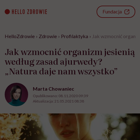
Go
to
Fundacja
content
HelloZdrowie
›
Zdrowie
›
Profilaktyka
›
Jak wzmocnić organiz
Jak wzmocnić organizm jesienią
według zasad ajurwedy?
„Natura daje nam wszystko”
Marta Chowaniec
Opublikowano:
08.11.2020 09:39
Aktualizacja:
21.05.2021 08:38