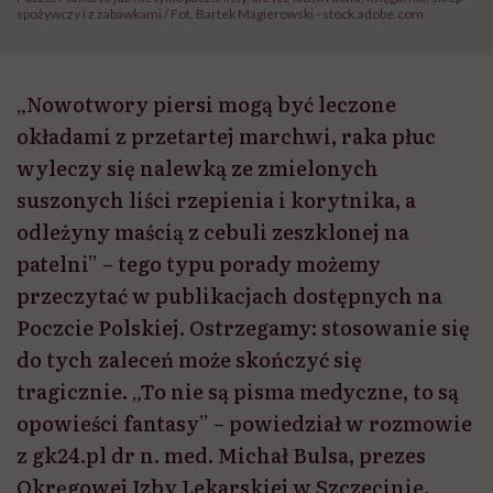
spożywczy i z zabawkami / Fot. Bartek Magierowski - stock.adobe.com
„Nowotwory piersi mogą być leczone
okładami z przetartej marchwi, raka płuc
wyleczy się nalewką ze zmielonych
suszonych liści rzepienia i korytnika, a
odleżyny maścią z cebuli zeszklonej na
patelni” – tego typu porady możemy
przeczytać w publikacjach dostępnych na
Poczcie Polskiej. Ostrzegamy: stosowanie się
do tych zaleceń może skończyć się
tragicznie. „To nie są pisma medyczne, to są
opowieści fantasy” – powiedział w rozmowie
z gk24.pl dr n. med. Michał Bulsa, prezes
Okręgowej Izby Lekarskiej w Szczecinie.