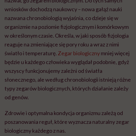
nazwać go zegarem biologicznym. Do tych samych
wniosków dochodzą naukowcy – nowa gałąź nauki
nazwana chronobiologią wyjaśnia, co dzieje się w
organizmie na poziomie fizjologicznym i komórkowym
w określonym czasie. Określa, w jaki sposób fizjologia
reaguje na zmieniające się pory roku a wraz z nimi
światło i temperaturę.
Zegar biologiczny
mniej więcej
będzie u każdego człowieka wyglądał podobnie, gdyż
wszyscy funkcjonujemy zależni od światła
słonecznego, ale według chronobiologii istnieją różne
typy zegarów biologicznych, których działanie zależy
od genów.
Zdrowie i optymalna kondycja organizmu zależą od
poszanowania reguł, które wyznacza naturalny zegar
biologiczny każdego z nas.