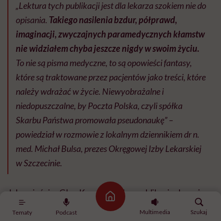
„Lektura tych publikacji jest dla lekarza szokiem nie do
opisania.
Takiego nasilenia bzdur, półprawd,
imaginacji, zwyczajnych paramedycznych kłamstw
nie widziałem chyba jeszcze nigdy w swoim życiu.
To nie są pisma medyczne, to są opowieści fantasy,
które są traktowane przez pacjentów jako treści, które
należy wdrażać w życie. Niewyobrażalne i
niedopuszczalne, by Poczta Polska, czyli spółka
Skarbu Państwa promowała pseudonaukę” –
powiedział w rozmowie z lokalnym dziennikiem dr n.
med. Michał Bulsa, prezes Okręgowej Izby Lekarskiej
w Szczecinie.
Jak wyjaśnia „Głos Koszaliński”, w publikacjach można
Strona główna
przeczytać, że
„nowotwory piersi mogą być leczone
Multimedia
Szukaj
Tematy
Podcast