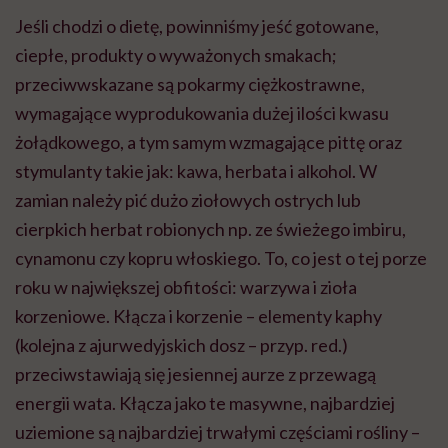
Jeśli chodzi o dietę, powinniśmy jeść gotowane,
ciepłe, produkty o wyważonych smakach;
przeciwwskazane są pokarmy ciężkostrawne,
wymagające wyprodukowania dużej ilości kwasu
żołądkowego, a tym samym wzmagające pittę oraz
stymulanty takie jak: kawa, herbata i alkohol. W
zamian należy pić dużo ziołowych ostrych lub
cierpkich herbat robionych np. ze świeżego imbiru,
cynamonu czy kopru włoskiego. To, co jest o tej porze
roku w największej obfitości: warzywa i zioła
korzeniowe. Kłącza i korzenie – elementy kaphy
(kolejna z ajurwedyjskich dosz – przyp. red.)
przeciwstawiają się jesiennej aurze z przewagą
energii wata. Kłącza jako te masywne, najbardziej
uziemione są najbardziej trwałymi częściami rośliny –