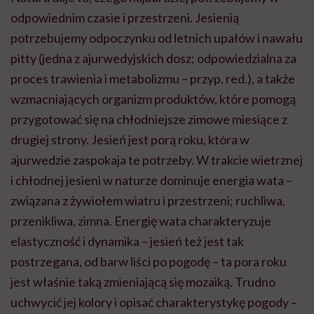
odpowiednim czasie i przestrzeni. Jesienią
potrzebujemy odpoczynku od letnich upałów i nawału
pitty (jedna z ajurwedyjskich dosz; odpowiedzialna za
proces trawienia i metabolizmu – przyp. red.), a także
wzmacniających organizm produktów, które pomogą
przygotować się na chłodniejsze zimowe miesiące z
drugiej strony. Jesień jest porą roku, która w
ajurwedzie zaspokaja te potrzeby. W trakcie wietrznej
i chłodnej jesieni w naturze dominuje energia wata –
związana z żywiołem wiatru i przestrzeni; ruchliwa,
przenikliwa, zimna. Energię wata charakteryzuje
elastyczność i dynamika – jesień też jest tak
postrzegana, od barw liści po pogodę – ta pora roku
jest właśnie taką zmieniającą się mozaiką. Trudno
uchwycić jej kolory i opisać charakterystykę pogody –