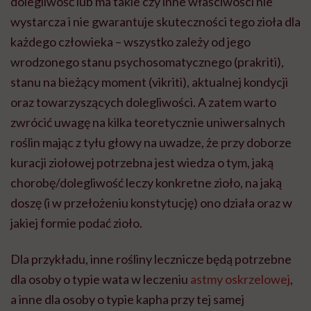
dolegliwość lub ma takie czy inne właściwości nie
wystarcza i nie gwarantuje skuteczności tego zioła dla
każdego człowieka – wszystko zależy od jego
wrodzonego stanu psychosomatycznego (prakriti),
stanu na bieżący moment (vikriti), aktualnej kondycji
oraz towarzyszących dolegliwości. A zatem warto
zwrócić uwagę na kilka teoretycznie uniwersalnych
roślin mając z tyłu głowy na uwadze, że przy doborze
kuracji ziołowej potrzebna jest wiedza o tym, jaką
chorobę/dolegliwość leczy konkretne zioło, na jaką
doszę (i w przełożeniu konstytucję) ono działa oraz w
jakiej formie podać zioło.
Dla przykładu, inne rośliny lecznicze będą potrzebne
dla osoby o typie wata w leczeniu
astmy oskrzelowej
,
a inne dla osoby o typie kapha przy tej samej