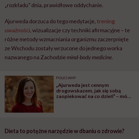
„rozkładu” dnia, prawidłowe oddychanie.
Ajurweda dorzuca do tego medytacje,
trening
uważności
, wizualizacje czy techniki afirmacyjne – te
różne metody wzmacniania organizmu zaczerpnięte
ze Wschodu zostały wrzucone do jednego worka
nazwanego na Zachodzie
mind-body medicine
.
POLECAMY
„Ajurweda jest cennym
drogowskazem, jak się sobą
zaopiekować na co dzień” – mówi
Nicole Radomska, terapeutka
ajurwedyjska i psycholog
Dieta to potężne narzędzie w dbaniu o zdrowie?