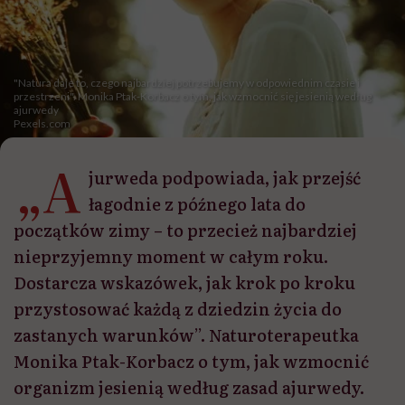
"Natura daje to, czego najbardziej potrzebujemy w odpowiednim czasie i
przestrzeni". Monika Ptak-Korbacz o tym, jak wzmocnić się jesienią według
ajurwedy
Pexels.com
„A
jurweda podpowiada, jak przejść
łagodnie z późnego lata do
początków zimy – to przecież najbardziej
nieprzyjemny moment w całym roku.
Dostarcza wskazówek, jak krok po kroku
przystosować każdą z dziedzin życia do
zastanych warunków”. Naturoterapeutka
Monika Ptak-Korbacz o tym, jak wzmocnić
organizm jesienią według zasad ajurwedy.