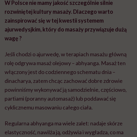
W Polsce nie mamy jakość szczególnie silnie
rozwiniętej kultury masaży. Dlaczego warto
zainspirować się w tej kwestii systemem
ajurwedysjkim, który do masaży przywiązuje dużą
wagę ?
Jeśli chodzi o ajurwedę, w terapiach masażu główną
rolę odgrywa masaż olejowy – abhyanga. Masaż ten
włączony jest do codziennego schematu dnia –
dinacharya, zatem chcąc zachować dobre zdrowie
powinniśmy wykonywać ją samodzielnie, częściowo,
partiami (poranny automasaż) lub poddawać się
cyklicznemu masowaniu całego ciała.
Regularna abhyanga ma wiele zalet: nadaje skórze
elastyczność, nawilża ją, odżywia i wygładza, co ma