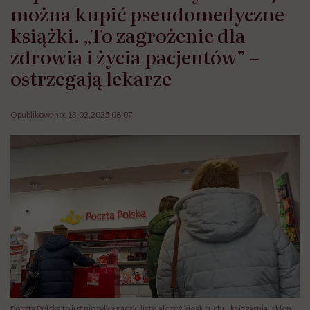
można kupić pseudomedyczne
książki. „To zagrożenie dla
zdrowia i życia pacjentów” –
ostrzegają lekarze
Opublikowano:
13.02.2025 08:07
Poczta Polska to już nie tylko paczki listy, ale też kiosk ruchu, księgarnia, sklep