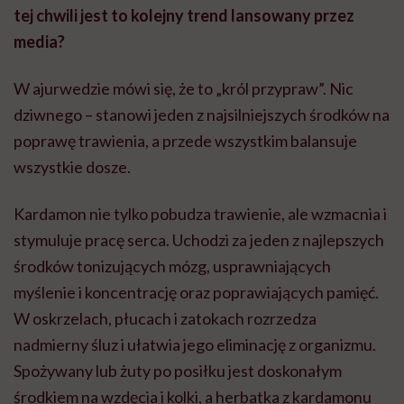
tej chwili jest to kolejny trend lansowany przez
media?
W ajurwedzie mówi się, że to „król przypraw”. Nic
dziwnego – stanowi jeden z najsilniejszych środków na
poprawę trawienia, a przede wszystkim balansuje
wszystkie dosze.
Kardamon nie tylko pobudza trawienie, ale wzmacnia i
stymuluje pracę serca. Uchodzi za jeden z najlepszych
środków tonizujących mózg, usprawniających
myślenie i koncentrację oraz poprawiających pamięć.
W oskrzelach, płucach i zatokach rozrzedza
nadmierny śluz i ułatwia jego eliminację z organizmu.
Spożywany lub żuty po posiłku jest doskonałym
środkiem na wzdęcia i kolki, a herbatka z kardamonu