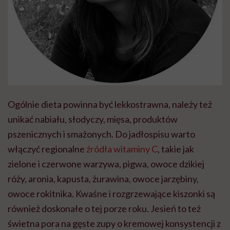
Ogólnie dieta powinna być lekkostrawna, należy też
unikać nabiału, słodyczy, mięsa, produktów
pszenicznych i smażonych. Do jadłospisu warto
włączyć regionalne
źródła witaminy C
, takie jak
zielone i czerwone warzywa, pigwa, owoce dzikiej
róży, aronia, kapusta, żurawina, owoce jarzębiny,
owoce rokitnika. Kwaśne i rozgrzewające kiszonki są
również doskonałe o tej porze roku. Jesień to też
świetna pora na gęste zupy o kremowej konsystencji z