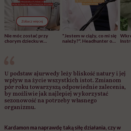
Zobacz więcej
Nie móc zostać przy
"Jestem w ciąży, co mi się
Wkró
chorym dziecku w
należy?". Headhunter o
Inst
szpitalu to tortura.
zmianie pokoleniowej u
atak
"Przeszkadzać w tym
kobiet w ciąży na rynku
wars
może chyba tylko
pracy
eksp
głupota i brak
wyobraźni"
U podstaw ajurwedy leży bliskość natury i jej
wpływ na życie wszystkich istot. Zmianom
pór roku towarzyszą odpowiednie zalecenia,
by możliwie jak najlepiej wykorzystać
sezonowość na potrzeby własnego
organizmu.
Kardamon ma naprawdę taką siłę działania, czy w