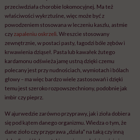
przeciwdziała chorobie lokomocyjnej. Ma też
właściwości wykrztuśne, więc może być z
powodzeniem stosowana w leczeniu kaszlu, astmie
czy
zapaleniu oskrzeli
. Wreszcie stosowany
zewnętrznie, w postaci pasty, łagodzi bóle zębów i
krwawienia dziąseł. Pasta lub kawałek żutego
kardamonu odświeża jamę ustną dzięki czemu
polecany jest przy nudnościach, wymiotach i bólach
głowy – ma więc bardzo wiele zastosowań i dzięki
temu jest szeroko rozpowszechniony, podobnie jak
imbir czy pieprz.
W ajurwedzie zarówno przyprawy, jak i zioła dobiera
się pod kątem danego organizmu. Wiedza o tym, że
dane zioło czy przyprawa „działa” na taką czy inną