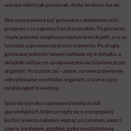
warzyw takich jak pasternak, dynia, brukiew, buraki.
Warzywa powinny być gotowane z dodatkiem ziół i
przypraw z co najmniej trzech powodów. Po pierwsze,
ciepłe jedzenie zwiększa przepływ krwi do jelit, a co za
tym idzie usprawnia się proces trawienia. Po drugie,
gotowane jedzenie łatwiej rozkłada się w żołądku, a
składniki odżywcze są odpowiednio wchłaniane przez
organizm. Po trzecie zaś – zimne, surowe pożywienie
zdecydowanie wychładza organizm, a to znacząco
osłabia ogień trawienny.
Spośród szeroko rozpowszechnionych ziół
ajurwedyjskich, które przyjęły się w europejskiej
kuchni, jesienią najlepiej sięgnąć po cynamon, pieprz
czarny, kardamon, goździki, gałkę muszkatołową,