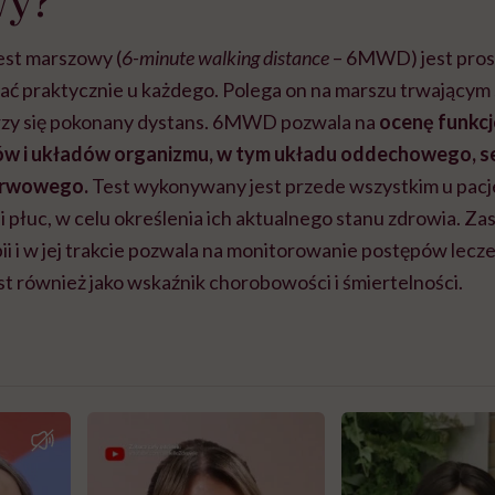
est marszowy (
6-minute walking distance
– 6MWD) jest pros
ć praktycznie u każdego. Polega on na marszu trwającym 
rzy się pokonany dystans. 6MWD pozwala na
ocenę funkc
ów i układów organizmu, w tym układu oddechowego, 
erwowego.
Test wykonywany jest przede wszystkim u pac
i płuc, w celu określenia ich aktualnego stanu zdrowia. Z
i i w jej trakcie pozwala na monitorowanie postępów lecz
t również jako wskaźnik chorobowości i śmiertelności.