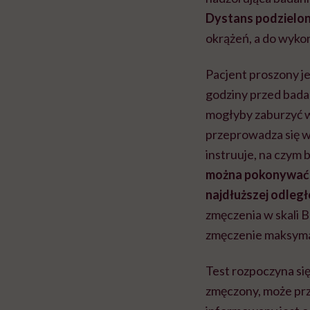
Dystans podzielon
okrążeń, a do wyko
Pacjent proszony j
godziny przed bada
mogłyby zaburzyć w
przeprowadza się wy
instruuje, na czym 
można pokonywać bi
najdłuższej odległ
zmęczenia w skali B
zmęczenie maksymal
Test rozpoczyna się
zmęczony, może prz