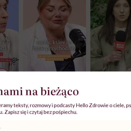
j
nami na bieżąco
zy
"Jestem w ciąży, co mi się
Wkrótce nowa "
szpitalu
należy?". Headhunter o
Instrukcja". Tym 
ramy teksty, rozmowy i podcasty Hello Zdrowie o ciele, ps
szkadzać
zmianie pokoleniowej u
atakach paniki. Z
 Zapisz się i czytaj bez pośpiechu.
tylko
kobiet w ciąży na rynku
warsztat pacjen
braźni"
pracy
ekspercki