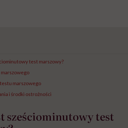
ściominutowy test marszowy?
u marszowego
 testu marszowego
ia i środki ostrożności
t sześciominutowy test
wy?