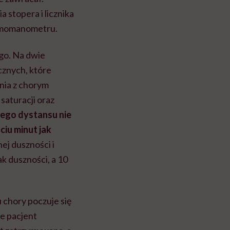
 stopera i licznika
igmomanometru.
go. Na dwie
cznych, które
nia z chorym
saturacji oraz
go dystansu nie
ciu minut jak
j duszności i
k duszności, a 10
 chory poczuje się
ie pacjent