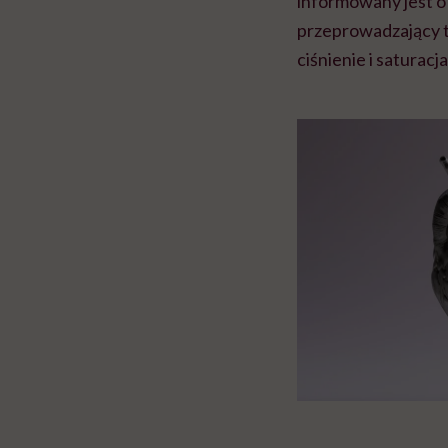
informowany jest o
przeprowadzający t
ciśnienie i saturac