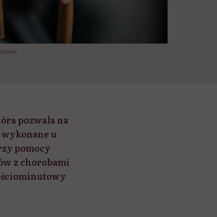
badania
óra pozwala na
ć wykonane u
przy pomocy
tów z chorobami
ześciominutowy