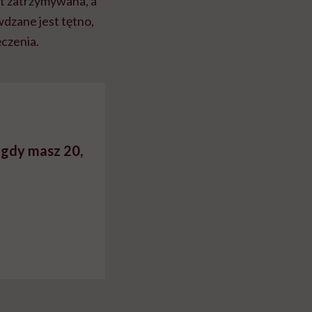
st zatrzymywana, a
dzane jest tętno,
ęczenia.
, gdy masz 20,