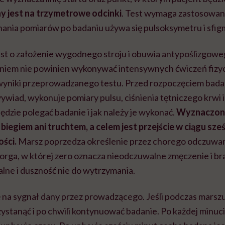
y jest na trzymetrowe odcinki
. Test wymaga zastosowania
nania pomiarów po badaniu używa się pulsoksymetru i sf
est o założenie wygodnego stroju i obuwia antypoślizgowe
niem nie powinien wykonywać intensywnych ćwiczeń fizy
yniki przeprowadzanego testu. Przed rozpoczęciem bada
wiad, wykonuje pomiary pulsu, ciśnienia tętniczego krwi i 
będzie polegać badanie i jak należy je wykonać.
Wyznaczone
egiem ani truchtem, a celem jest przejście w ciągu sześ
ości.
Marsz poprzedza określenie przez chorego odczuwane
orga, w której zero oznacza nieodczuwalne zmęczenie i bra
ne i duszność nie do wytrzymania.
 na sygnał dany przez prowadzącego. Jeśli podczas marszu
ystanąć i po chwili kontynuować badanie. Po każdej minuc