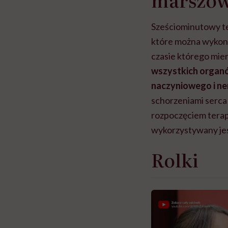
Sześciominutowy t
które można wykona
czasie którego mie
wszystkich organ
naczyniowego i n
schorzeniami serca 
rozpoczęciem terapi
wykorzystywany jes
Rolki