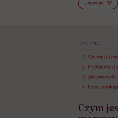
Udostępnij
SPIS TREŚCI
Czym jest sze
Przebieg test
Zastosowanie
Przeciwwskazan
Czym jes
marszo