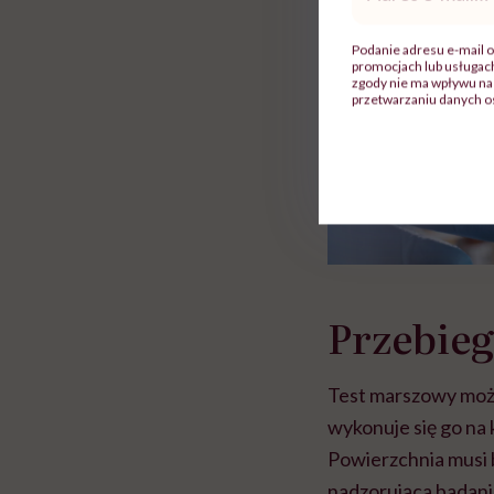
mail
*
Podanie adresu e-mail o
promocjach lub usługa
zgody nie ma wpływu na 
przetwarzaniu danych o
Przebie
Test marszowy może
wykonuje się go na
Powierzchnia musi b
nadzorująca badanie