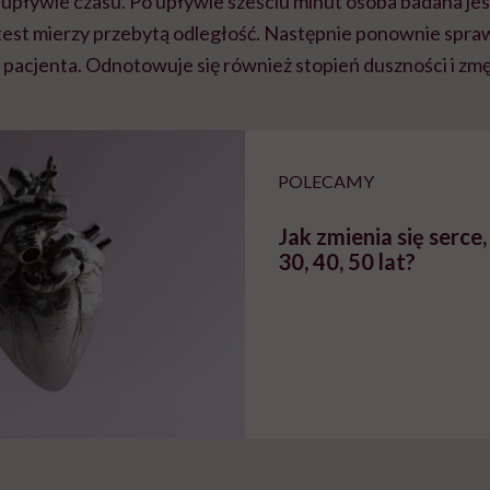
 upływie czasu. Po upływie sześciu minut osoba badana je
est mierzy przebytą odległość. Następnie ponownie spraw
ja pacjenta. Odnotowuje się również stopień duszności i zm
POLECAMY
Jak zmienia się serce
30, 40, 50 lat?