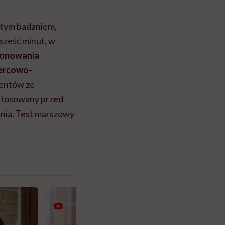
tym badaniem,
sześć minut, w
jonowania
sercowo-
jentów ze
astosowany przed
enia. Test marszowy