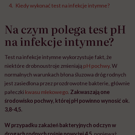
Kiedy wykonać test na infekcje intymne?
Na czym polega test pH
na infekcje intymne?
Test na infekcje intymne wykorzystuje fakt, że
niektóre drobnoustroje zmieniają
pH pochwy
. W
normalnych warunkach błona śluzowa dróg rodnych
jest zasiedlona przez prozdrowotne bakterie, głównie
pałeczki
kwasu mlekowego
.
Zakwaszają one
środowisko pochwy, której pH powinno wynosić ok.
3,8-4,5.
W przypadku zakażeń bakteryjnych odczyn w
drogach rodnych rośnie powyżej 4,5
, ponieważ