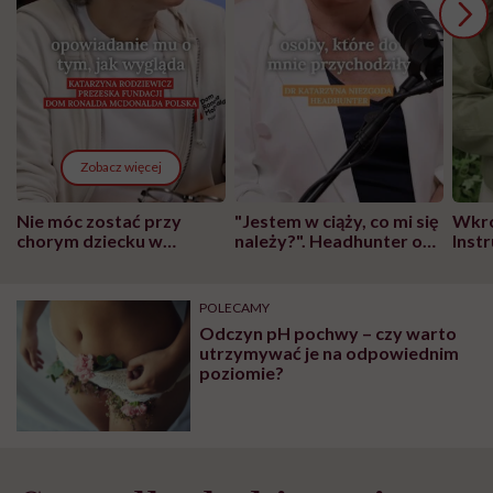
Zobacz więcej
Nie móc zostać przy
"Jestem w ciąży, co mi się
Wkró
chorym dziecku w
należy?". Headhunter o
Inst
szpitalu to tortura.
zmianie pokoleniowej u
atak
"Przeszkadzać w tym
kobiet w ciąży na rynku
wars
może chyba tylko
pracy
eksp
POLECAMY
głupota i brak
Odczyn pH pochwy – czy warto
wyobraźni"
utrzymywać je na odpowiednim
poziomie?