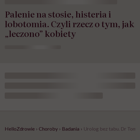
Palenie na stosie, histeria i
lobotomia. Czyli rzecz o tym, jak
„leczono” kobiety
HelloZdrowie
›
Choroby
›
Badania
›
Urolog bez tabu. Dr Tomasz