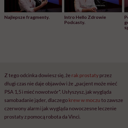
Najlepsze fragmenty.
Intro Hello Zdrowie
P
Podcasty.
g
s
Z tego odcinka dowiesz się, że
rak prostaty
przez
długi czas nie daje objawów i że „pacjent może mieć
PSA 1,5 i mieć nowotwór”. Usłyszysz, jak wygląda
samobadanie jąder, dlaczego
krew w moczu
to zawsze
czerwony alarm i jak wygląda nowoczesne leczenie
prostaty z pomocą robota da Vinci.