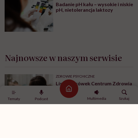
Badanie pH kału – wysokie i niskie
pH, nietolerancja laktozy
Najnowsze w naszym serwisie
ZDROWIE PSYCHICZNE
Lista placówek Centrum Zdrowia
Psychicznego dla Dzieci i
Strona główna
Młodzieży. Tu znajdziesz pomoc
Multimedia
Szukaj
Tematy
Podcast
ZDROWIE PSYCHICZNE
Centra Zdrowia Psychicznego dla
osób dorosłych. Tu znajdziesz