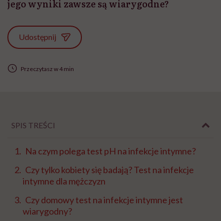
jego wyniki zawsze są wiarygodne?
Udostępnij
Przeczytasz w 4 min
SPIS TREŚCI
Na czym polega test pH na infekcje intymne?
Czy tylko kobiety się badają? Test na infekcje
intymne dla mężczyzn
Czy domowy test na infekcje intymne jest
wiarygodny?