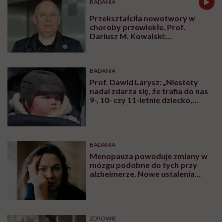
BADANIA
Przekształciła nowotwory w
choroby przewlekłe. Prof.
Dariusz M. Kowalski:
„Immunoterapia to rewolucja,
która zmieniła onkologię”
BADANIA
Prof. Dawid Larysz: „Niestety
nadal zdarza się, że trafia do nas
9-, 10- czy 11-letnie dziecko,
które ma na przykład dwa lata
odroczenia szkolnego, a dopiero
teraz ktoś zwrócił uwagę na
nieprawidłowy kształt jego
głowy”
BADANIA
Menopauza powoduje zmiany w
mózgu podobne do tych przy
alzheimerze. Nowe ustalenia
naukowców
ZDROWIE