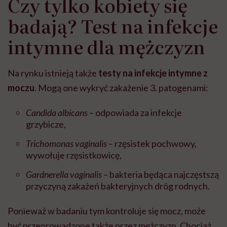
Czy tylko kobiety się
badają? Test na infekcje
intymne dla mężczyzn
Na rynku istnieją także
testy na infekcje intymne z
moczu
. Mogą one wykryć zakażenie 3. patogenami:
Candida albicans
– odpowiada za infekcje
grzybicze,
Trichomonas vaginalis
– rzęsistek pochwowy,
wywołuje rzęsistkowicę,
Gardnerella vaginalis
– bakteria będąca najczęstszą
przyczyną zakażeń bakteryjnych dróg rodnych.
Ponieważ w badaniu tym kontroluje się mocz, może
być przeprowadzone także przez mężczyzn. Chociaż