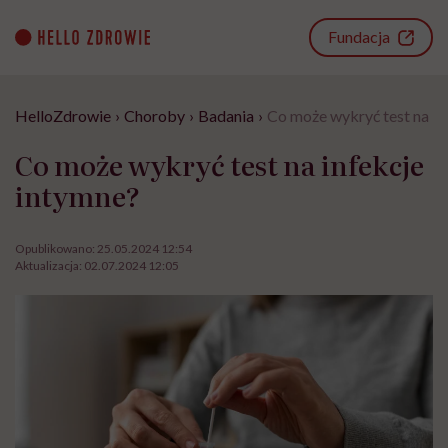
Go
to
Fundacja
content
HelloZdrowie
›
Choroby
›
Badania
›
Co może wykryć test na in
Co może wykryć test na infekcje
intymne?
Opublikowano:
25.05.2024 12:54
Aktualizacja:
02.07.2024 12:05