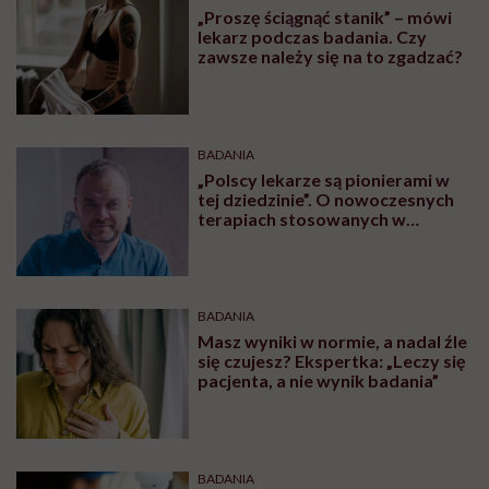
„Proszę ściągnąć stanik” – mówi
lekarz podczas badania. Czy
zawsze należy się na to zgadzać?
BADANIA
„Polscy lekarze są pionierami w
tej dziedzinie”. O nowoczesnych
terapiach stosowanych w
nietrzymaniu moczu rozmawiamy
z dr n. med. Tomaszem Bastą
BADANIA
Masz wyniki w normie, a nadal źle
się czujesz? Ekspertka: „Leczy się
pacjenta, a nie wynik badania”
BADANIA