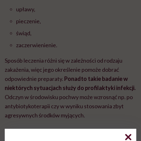
upławy,
pieczenie,
świąd,
zaczerwienienie.
Sposób leczenia różni się w zależności od rodzaju
zakażenia, więc jego określenie pomoże dobrać
odpowiednie preparaty.
Ponadto takie badanie w
niektórych sytuacjach służy do profilaktyki infekcji.
Odczyn w środowisku pochwy może wzrosnąć np. po
antybiotykoterapii czy w wyniku stosowania zbyt
agresywnych środków myjących.
Profilaktycznie test pH na infekcje intymne warto
wykonać też w czasie ciąży i
menopauzy
, podczas