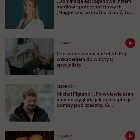
„Dominacja estrogenowa” hitem
mediów społecznościowych.
„Najgorsze, co można zrobić, to
leczyć modne hasło”
OBJAWY
Czerwone plamy na żołędzi są
wskazaniem do wizyty u
specjalisty
CHOROBY
Michał Figurski: „Po wylewie stan
umysłu wygląda jak po eksplozji
bomby pod czaszką. O
jakiejkolwiek pracy myśli się na
samym końcu”
OBJAWY