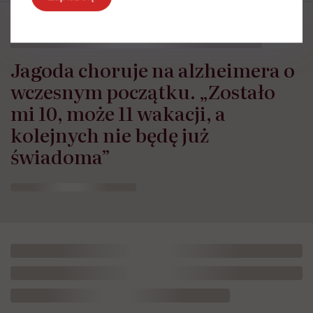
Jagoda choruje na alzheimera o
wczesnym początku. „Zostało
mi 10, może 11 wakacji, a
kolejnych nie będę już
świadoma”