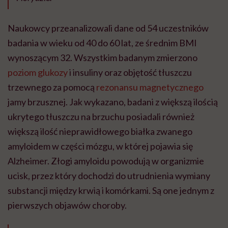
Naukowcy przeanalizowali dane od 54 uczestników
badania w wieku od 40 do 60 lat, ze średnim BMI
wynoszącym 32. Wszystkim badanym zmierzono
poziom glukozy
i insuliny oraz objętość tłuszczu
trzewnego za pomocą
rezonansu magnetycznego
jamy brzusznej. Jak wykazano, badani z większą ilością
ukrytego tłuszczu na brzuchu posiadali również
większą ilość nieprawidłowego białka zwanego
amyloidem w części mózgu, w której pojawia się
Alzheimer. Złogi amyloidu powodują w organizmie
ucisk, przez który dochodzi do utrudnienia wymiany
substancji między krwią i komórkami. Są one jednym z
pierwszych objawów choroby.