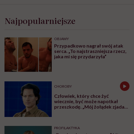
Najpopularniejsze
OBJAWY
Przypadkowo nagrał swój atak
serca. „To najstraszniejsza rzecz,
jaka mi się przydarzyła”
CHOROBY
Człowiek, który chce żyć
wiecznie, być może napotkał
przeszkodę. „Mój żołądek zjada
sam siebie”
PROFILAKTYKA