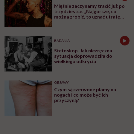
Mięśnie zaczynamy tracić już po
trzydziestce. „Najgorsze, co
można zrobić, to uznać utratę
sprawności za nieunikniony
element starzenia”
BADANIA
Stetoskop. Jak niezręczna
sytuacja doprowadziła do
wielkiego odkrycia
OBJAWY
Czym są czerwone plamy na
nogach i co może być ich
przyczyną?