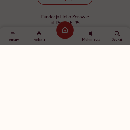
Fundacja Hello Zdrowie
ul. Poleczki 35
02-822 Warszawa
Strona główna
NIP 9512613236
Multimedia
Szukaj
Tematy
Podcast
Kontakt z redakcją
redakcja@hellozdrowie.pl
Dołącz do naszej społeczności
Właścicielem serwisu
HelloZdrowie
jest Fundacja należąca
do
USP Zdrowie sp. z o.o.
, które jest częścią
USP Group
.
Treści zawarte w serwisie HelloZdrowie mają charakter
informacyjno-edukacyjny. Jeśli potrzebujesz porady
odnośnie swojego stanu zdrowia, skonsultuj się z lekarzem
lub farmaceutą.