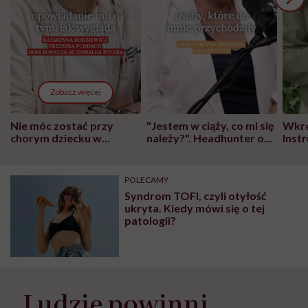
Zobacz więcej
Nie móc zostać przy
"Jestem w ciąży, co mi się
Wkró
chorym dziecku w
należy?". Headhunter o
Inst
szpitalu to tortura.
zmianie pokoleniowej u
atak
"Przeszkadzać w tym
kobiet w ciąży na rynku
wars
może chyba tylko
pracy
eksp
POLECAMY
głupota i brak
Syndrom TOFI, czyli otyłość
wyobraźni"
ukryta. Kiedy mówi się o tej
patologii?
„Ludzie powinni