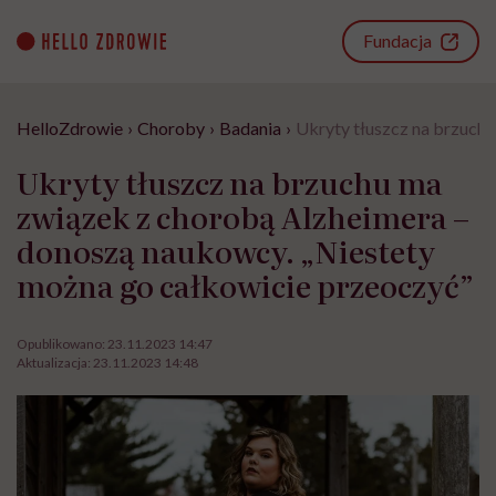
Go
to
Fundacja
content
HelloZdrowie
›
Choroby
›
Badania
›
Ukryty tłuszcz na brzuch
Ukryty tłuszcz na brzuchu ma
związek z chorobą Alzheimera –
donoszą naukowcy. „Niestety
można go całkowicie przeoczyć”
Opublikowano:
23.11.2023 14:47
Aktualizacja:
23.11.2023 14:48