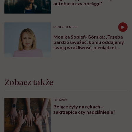
autobusu czy pociągu”
MINDFULNESS
Monika Sobień-Górska: „Trzeba
bardzo uważać, komu oddajemy
swoją wrażliwość, pieniądze i
zaufanie”
Zobacz także
OBJAWY
Bolące żyły na rękach –
zakrzepica czy nadciśnienie?