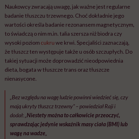
Naukowcy zwracają uwagę, jak ważne jest regularne
badanie tłuszczu trzewnego. Choć dokładnie jego
wartości określa badanie rezonansem magnetycznym,
to świadczą o nim m.in. talia szersza niż biodra czy
wysoki poziom
cukru
we krwi. Specjaliści zaznaczają,
że tłuszcz ten występuje także u osób szczupłych. Do
takiej sytuacji może doprowadzić nieodpowiednia
dieta, bogata w tłuszcze trans oraz tłuszcze
nienasycone.
„Bez względu na wagę ludzie powinni wiedzieć się, czy
mają ukryty tłuszcz trzewny” – powiedział Raji i
dodał: „
Niestety można to całkowicie przeoczyć,
sprawdzając jedynie wskaźnik masy ciała (BMI) lub
wagę na wadze
„