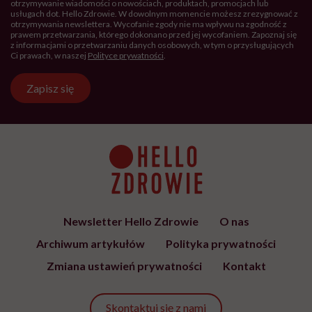
otrzymywanie wiadomości o nowościach, produktach, promocjach lub
usługach dot. Hello Zdrowie. W dowolnym momencie możesz zrezygnować z
otrzymywania newslettera. Wycofanie zgody nie ma wpływu na zgodność z
prawem przetwarzania, którego dokonano przed jej wycofaniem. Zapoznaj się
z informacjami o przetwarzaniu danych osobowych, w tym o przysługujących
Ci prawach, w naszej
Polityce prywatności
.
Zapisz się
Newsletter Hello Zdrowie
O nas
Archiwum artykułów
Polityka prywatności
Zmiana ustawień prywatności
Kontakt
Skontaktuj się z nami