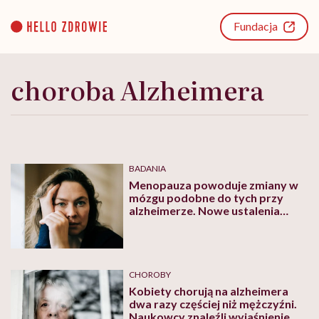
Go
to
Fundacja
content
choroba Alzheimera
BADANIA
Menopauza powoduje zmiany w
mózgu podobne do tych przy
alzheimerze. Nowe ustalenia
naukowców
CHOROBY
Kobiety chorują na alzheimera
dwa razy częściej niż mężczyźni.
Naukowcy znaleźli wyjaśnienie