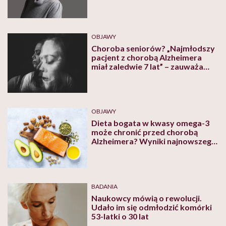
każdy z nas
OBJAWY
Choroba seniorów? „Najmłodszy
pacjent z chorobą Alzheimera
miał zaledwie 7 lat” – zauważa
prof. Bogusław Paradowski
OBJAWY
Dieta bogata w kwasy omega-3
może chronić przed chorobą
Alzheimera? Wyniki najnowszego
badania są jednoznaczne
BADANIA
Naukowcy mówią o rewolucji.
Udało im się odmłodzić komórki
53-latki o 30 lat