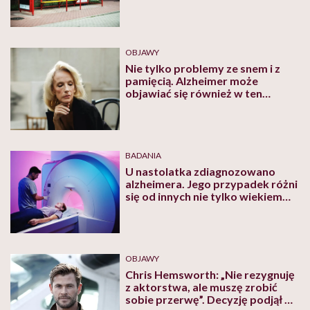
siedzą na nim ludzie
OBJAWY
Nie tylko problemy ze snem i z
pamięcią. Alzheimer może
objawiać się również w ten
sposób
BADANIA
U nastolatka zdiagnozowano
alzheimera. Jego przypadek różni
się od innych nie tylko wiekiem
chorego
OBJAWY
Chris Hemsworth: „Nie rezygnuję
z aktorstwa, ale muszę zrobić
sobie przerwę”. Decyzję podjął po