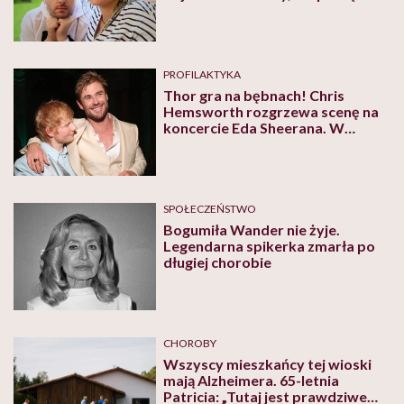
z konta nie ubywało”
PROFILAKTYKA
Thor gra na bębnach! Chris
Hemsworth rozgrzewa scenę na
koncercie Eda Sheerana. W
ważnym celu
SPOŁECZEŃSTWO
Bogumiła Wander nie żyje.
Legendarna spikerka zmarła po
długiej chorobie
CHOROBY
Wszyscy mieszkańcy tej wioski
mają Alzheimera. 65-letnia
Patricia: „Tutaj jest prawdziwe