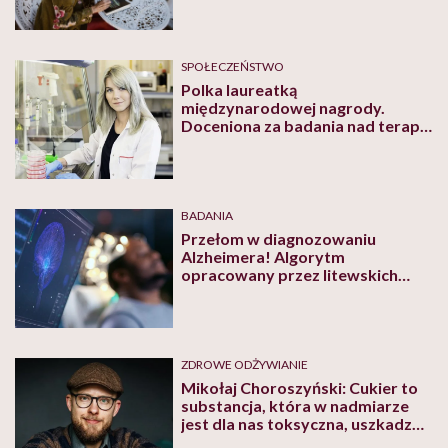
SPOŁECZEŃSTWO
Polka laureatką
międzynarodowej nagrody.
Doceniona za badania nad terapią
Alzheimera i Huntingtona
BADANIA
Przełom w diagnozowaniu
Alzheimera! Algorytm
opracowany przez litewskich
naukowców wykrywa chorobę z
prawie 100-procentową
dokładnością
ZDROWE ODŻYWIANIE
Mikołaj Choroszyński: Cukier to
substancja, która w nadmiarze
jest dla nas toksyczna, uszkadza
wszystko na swojej drodze