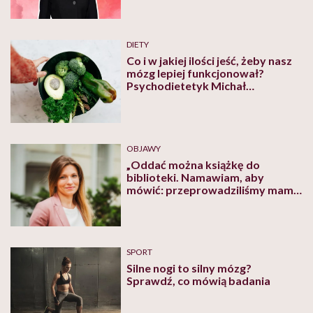
DIETY
Co i w jakiej ilości jeść, żeby nasz
mózg lepiej funkcjonował?
Psychodietetyk Michał
Choroszyński wyjaśnia podstawy
diety MIND
OBJAWY
„Oddać można książkę do
biblioteki. Namawiam, aby
mówić: przeprowadziliśmy mamę
do domu opieki”. Karolina Jurga o
osobach z demencją i ich
opiekunach
SPORT
Silne nogi to silny mózg?
Sprawdź, co mówią badania