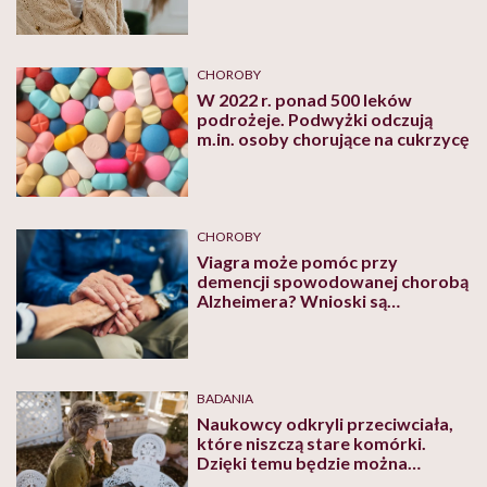
CHOROBY
W 2022 r. ponad 500 leków
podrożeje. Podwyżki odczują
m.in. osoby chorujące na cukrzycę
CHOROBY
Viagra może pomóc przy
demencji spowodowanej chorobą
Alzheimera? Wnioski są
zaskakujące
BADANIA
Naukowcy odkryli przeciwciała,
które niszczą stare komórki.
Dzięki temu będzie można
spowolnić procesy starzenia?