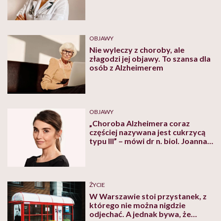
nastręcza większych trudności”
OBJAWY
Nie wyleczy z choroby, ale
złagodzi jej objawy. To szansa dla
osób z Alzheimerem
OBJAWY
„Choroba Alzheimera coraz
częściej nazywana jest cukrzycą
typu III” – mówi dr n. biol. Joanna
Podgórska
ŻYCIE
W Warszawie stoi przystanek, z
którego nie można nigdzie
odjechać. A jednak bywa, że