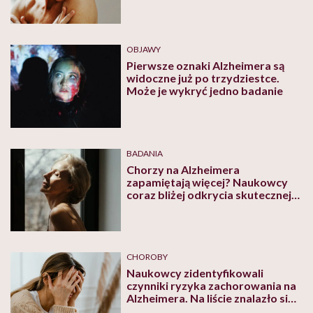
OBJAWY
Pierwsze oznaki Alzheimera są
widoczne już po trzydziestce.
Może je wykryć jedno badanie
BADANIA
Chorzy na Alzheimera
zapamiętają więcej? Naukowcy
coraz bliżej odkrycia skutecznej
metody walki z tym schorzeniem
CHOROBY
Naukowcy zidentyfikowali
czynniki ryzyka zachorowania na
Alzheimera. Na liście znalazło się
10 pozycji