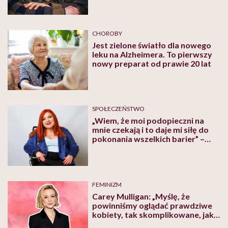
CHOROBY
Jest zielone światło dla nowego
leku na Alzheimera. To pierwszy
nowy preparat od prawie 20 lat
SPOŁECZEŃSTWO
„Wiem, że moi podopieczni na
mnie czekają i to daje mi siłę do
pokonania wszelkich barier” –
mówi pracownica socjalna Renata
Orłowska, która jeździ na wózku
inwalidzkim
FEMINIZM
Carey Mulligan: „Myślę, że
powinniśmy oglądać prawdziwe
kobiety, tak skomplikowane, jak
mogą być”