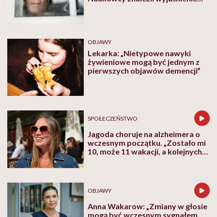
tego fenomenu
OBJAWY
Lekarka: „Nietypowe nawyki
żywieniowe mogą być jednym z
pierwszych objawów demencji”
SPOŁECZEŃSTWO
Jagoda choruje na alzheimera o
wczesnym początku. „Zostało mi
10, może 11 wakacji, a kolejnych
nie będę już świadoma”
OBJAWY
Anna Wakarow: „Zmiany w głosie
mogą być wczesnym sygnałem