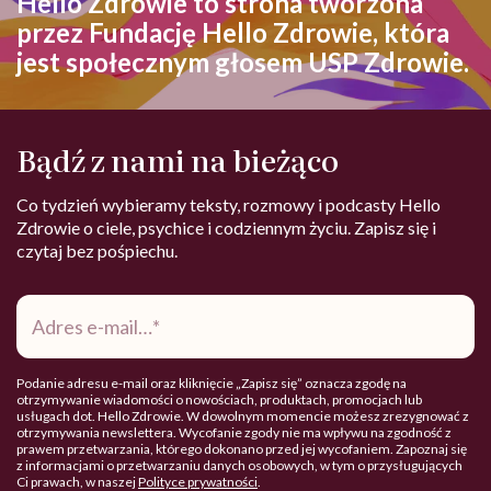
Hello Zdrowie to strona tworzona
przez Fundację Hello Zdrowie, która
jest społecznym głosem USP Zdrowie.
Bądź z nami na bieżąco
Co tydzień wybieramy teksty, rozmowy i podcasty Hello
Zdrowie o ciele, psychice i codziennym życiu. Zapisz się i
czytaj bez pośpiechu.
Adres
e-
mail
*
Podanie adresu e-mail oraz kliknięcie „Zapisz się” oznacza zgodę na
otrzymywanie wiadomości o nowościach, produktach, promocjach lub
usługach dot. Hello Zdrowie. W dowolnym momencie możesz zrezygnować z
otrzymywania newslettera. Wycofanie zgody nie ma wpływu na zgodność z
prawem przetwarzania, którego dokonano przed jej wycofaniem. Zapoznaj się
z informacjami o przetwarzaniu danych osobowych, w tym o przysługujących
Ci prawach, w naszej
Polityce prywatności
.