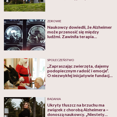
życie”
ZDROWIE
Naukowcy dowiedli, że Alzheimer
może przenosić się między
ludźmi. Zawiniła terapia
hormonalna
SPOŁECZEŃSTWO
„Zapraszając zwierzęta, dajemy
podopiecznym radość i emocje”.
O niezwykłej inicjatywie fundacji
Horses and Family
BADANIA
Ukryty tłuszcz na brzuchu ma
związek z chorobą Alzheimera –
donoszą naukowcy. „Niestety