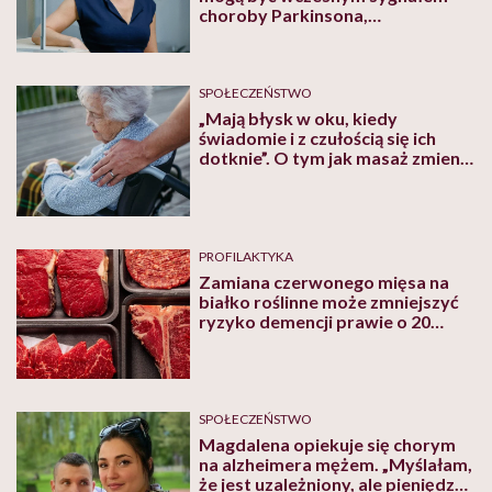
choroby Parkinsona,
stwardnienia rozsianego, a nawet
alzheimera”
SPOŁECZEŃSTWO
„Mają błysk w oku, kiedy
świadomie i z czułością się ich
dotknie”. O tym jak masaż zmienia
życie seniorów chorych na
alzheimera
PROFILAKTYKA
Zamiana czerwonego mięsa na
białko roślinne może zmniejszyć
ryzyko demencji prawie o 20
procent
SPOŁECZEŃSTWO
Magdalena opiekuje się chorym
na alzheimera mężem. „Myślałam,
że jest uzależniony, ale pieniędzy