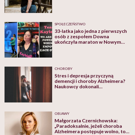
można go całkowicie przeoczyć”
SPOŁECZEŃSTWO
33-latka jako jedna z pierwszych
osób z zespołem Downa
ukończyła maraton w Nowym
Jorku. „Jestem diwą”
CHOROBY
Stres i depresja przyczyną
demencji i choroby Alzheimera?
Naukowcy dokonali
zaskakującego odkrycia
OBJAWY
Małgorzata Czernichowska:
„Paradoksalnie, jeżeli choroba
Alzheimera postępuje wolno, to