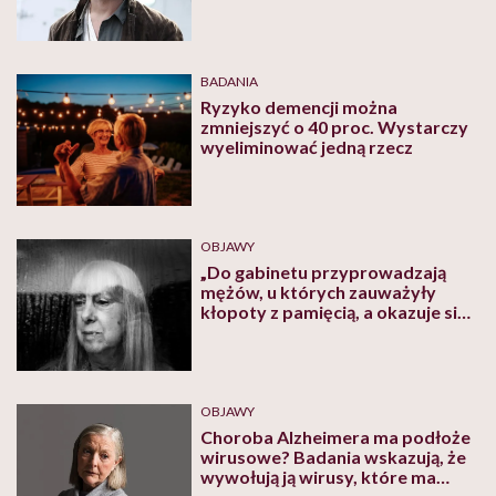
otrzymaniu wyników badań
BADANIA
Ryzyko demencji można
zmniejszyć o 40 proc. Wystarczy
wyeliminować jedną rzecz
OBJAWY
„Do gabinetu przyprowadzają
mężów, u których zauważyły
kłopoty z pamięcią, a okazuje się,
że problem dotyczy także ich”.
Coraz więcej Polek choruje na
alzheimera
OBJAWY
Choroba Alzheimera ma podłoże
wirusowe? Badania wskazują, że
wywołują ją wirusy, które ma