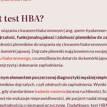
st test HBA?
st wiązania z kwasem hialuronowym ( ang.
sperm-hyaluronan-
rzałość, funkcjonalną jakość i zdolność plemników do z
zdolności plemników do wiązania się z kwasem hialuronowy
 komórki jajowej. Dojrzałe plemniki mają bowiem na swoje
u hialuronowego
, co umożliwia im dotarcie do komórki jajo
rzejrzystą i dokonanie zapłodnienia.
otnym elementem poszerzonej diagnostyki męskiej niepł
mników dojrzałych, czyli zdolnych do zapłodnienia. Wyniki
, gdy standardowe
badanie nasienia
(ocena ruchliwości, lic
w) nie wykazuje nieprawidłowości, ale pacjent nadal zmaga
iepłodnością o nieznanej przyczynie. Dodatkowo, test HBA