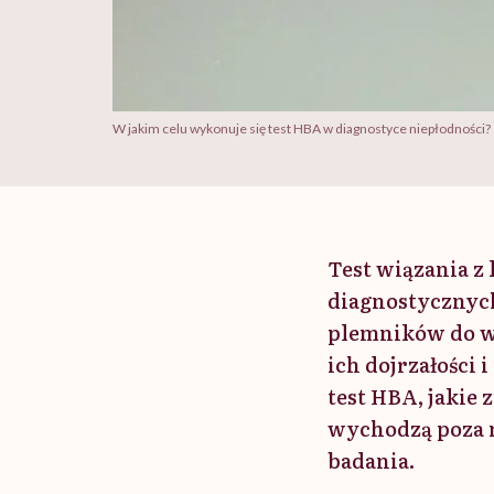
W jakim celu wykonuje się test HBA w diagnostyce niepłodności?
Test wiązania z
diagnostycznych
plemników do w
ich dojrzałości 
test HBA, jakie 
wychodzą poza n
badania.