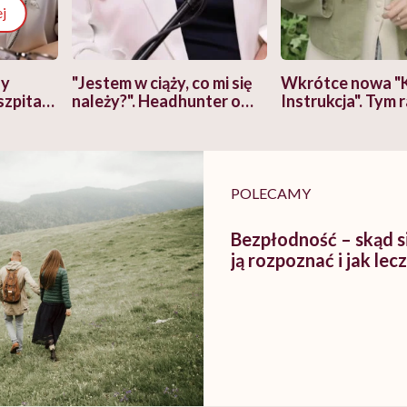
j
zy
"Jestem w ciąży, co mi się
Wkrótce nowa "
szpitalu
należy?". Headhunter o
Instrukcja". Tym 
szkadzać
zmianie pokoleniowej u
atakach paniki. Z
tylko
kobiet w ciąży na rynku
warsztat pacjen
braźni"
pracy
ekspercki
POLECAMY
Bezpłodność – skąd si
ją rozpoznać i jak lec