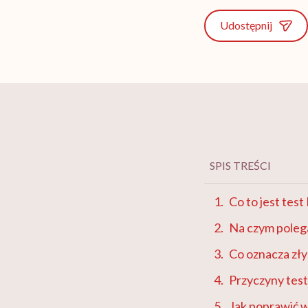
Udostępnij
SPIS TREŚCI
Co to jest tes
Na czym poleg
Co oznacza zł
Przyczyny tes
Jak poprawić 