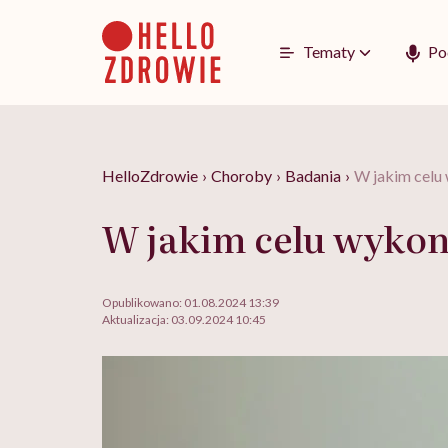
Go
to
content
Tematy
Po
HelloZdrowie
›
Choroby
›
Badania
›
W jakim celu
W jakim celu wykon
Opublikowano:
01.08.2024 13:39
Aktualizacja:
03.09.2024 10:45