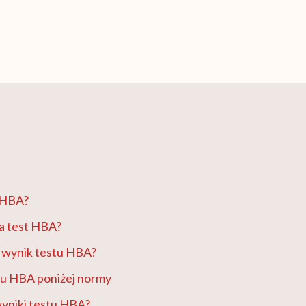
t HBA?
a test HBA?
y wynik testu HBA?
tu HBA poniżej normy
wyniki testu HBA?