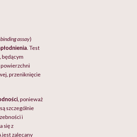
binding assay
)
apłodnienia
. Test
m, będącym
j powierzchni
wej, przeniknięcie
odności
, ponieważ
 są szczególnie
zebności i
 się z
 jest zalecany