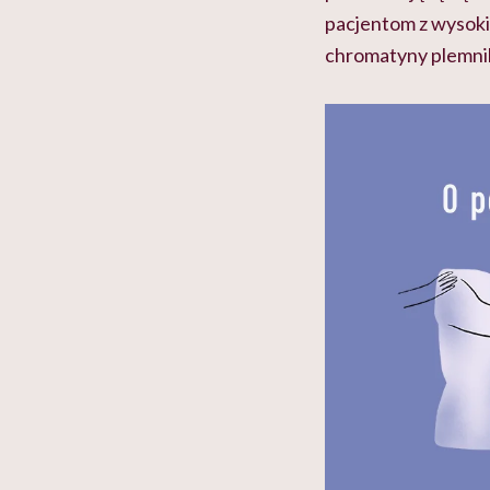
pacjentom z wysoki
chromatyny plemni