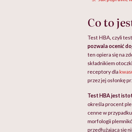
Co to je
Test HBA, czyli te
pozwala ocenić doj
ten opiera się na 
składnikiem otoczki
receptory dla
kwas
przez jej osłonkę p
Test HBA jest ist
określa procent ple
cenne w przypadku
morfologii plemnikó
przedłużającą się n