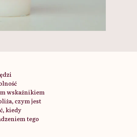
ędzi
olność
nym wskaźnikiem
liża, czym jest
ć, kiedy
adzeniem tego