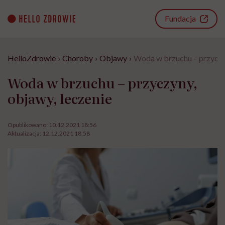
Go
to
Fundacja
content
HelloZdrowie
›
Choroby
›
Objawy
›
Woda w brzuchu – przyczyn
Woda w brzuchu – przyczyny,
objawy, leczenie
Opublikowano:
10.12.2021 18:56
Aktualizacja:
12.12.2021 18:58