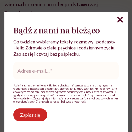
więc na leczeniu choroby podstawowej.
Rozróżnienie wodobrzusza wywołanego
nadciśnieniem wrotnym od tego wywołanego przez
Bądź z nami na bieżąco
inne czynniki jest istotne dla wyboru właściwych
metod terapeutycznych.
Co tydzień wybieramy teksty, rozmowy i podcasty
Hello Zdrowie o ciele, psychice i codziennym życiu.
W pierwszym przypadku
stosuje się diuretyki
Zapisz się i czytaj bez pośpiechu.
(preparaty moczopędne) i zaleca ograniczenie
Adres
e-
podaży soli w diecie do 4,6–6,9 g na dobę.
Jeśli
mail
*
metody te nie przynoszą oczekiwanych rezultatów,
Podanie adresu e-mail oraz kliknięcie „Zapisz się” oznacza zgodę na otrzymywanie
wówczas
przeprowadza się paracentezę
wiadomości o nowościach, produktach, promocjach lub usługach dot. Hello Zdrowie. W
dowolnym momencie możesz zrezygnować z otrzymywania newslettera. Wycofanie
terapeutyczną
, mającą na celu upuszczenie
zgody nie ma wpływu na zgodność z prawem przetwarzania, którego dokonano przed
jej wycofaniem. Zapoznaj się z informacjami o przetwarzaniu danych osobowych, w tym
o przysługujących Ci prawach, w naszej
Polityce prywatności
.
nadmiernej ilości płynu surowiczego.
Zapisz się
W przypadku wodobrzusza II stopnia
lekarz może
zalecić stosowanie spironolaktonu
. Jeśli waga