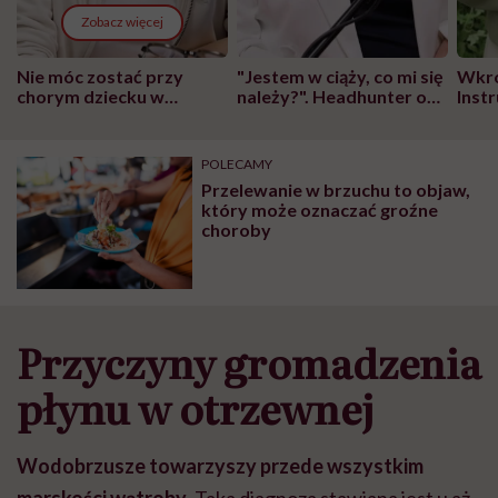
Zobacz więcej
Nie móc zostać przy
"Jestem w ciąży, co mi się
Wkró
chorym dziecku w
należy?". Headhunter o
Inst
szpitalu to tortura.
zmianie pokoleniowej u
atak
"Przeszkadzać w tym
kobiet w ciąży na rynku
wars
może chyba tylko
pracy
eksp
POLECAMY
głupota i brak
Przelewanie w brzuchu to objaw,
wyobraźni"
który może oznaczać groźne
choroby
Przyczyny gromadzenia
płynu w otrzewnej
Wodobrzusze towarzyszy przede wszystkim
marskości wątroby
. Taka diagnoza stawiana jest u aż