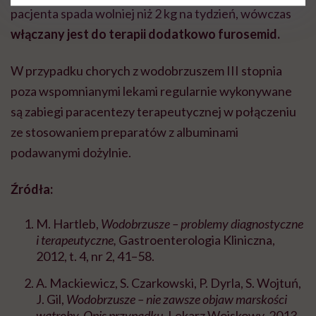
pacjenta spada wolniej niż 2 kg na tydzień, wówczas
włączany jest do terapii dodatkowo furosemid.
W przypadku chorych z wodobrzuszem III stopnia
poza wspomnianymi lekami regularnie wykonywane
są zabiegi paracentezy terapeutycznej w połączeniu
ze stosowaniem preparatów z albuminami
podawanymi dożylnie.
Źródła:
M. Hartleb,
Wodobrzusze – problemy diagnostyczne
i terapeutyczne,
Gastroenterologia Kliniczna,
2012, t. 4, nr 2, 41–58.
A. Mackiewicz, S. Czarkowski, P. Dyrla, S. Wojtuń,
J. Gil,
Wodobrzusze – nie zawsze objaw marskości
wątroby. Opis przypadku,
Lekarz Wojskowy, 2013,