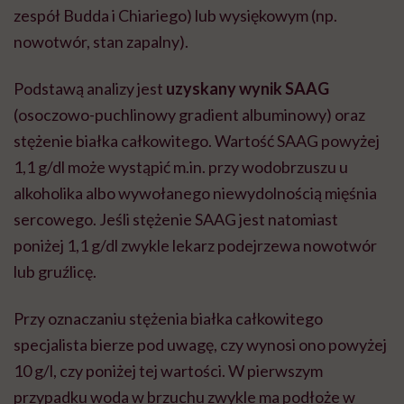
zespół Budda i Chiariego) lub wysiękowym (np.
nowotwór, stan zapalny).
Podstawą analizy jest
uzyskany wynik SAAG
(osoczowo-puchlinowy gradient albuminowy) oraz
stężenie białka całkowitego. Wartość SAAG powyżej
1,1 g/dl może wystąpić m.in. przy wodobrzuszu u
alkoholika albo wywołanego niewydolnością mięśnia
sercowego. Jeśli stężenie SAAG jest natomiast
poniżej 1,1 g/dl zwykle lekarz podejrzewa nowotwór
lub gruźlicę.
Przy oznaczaniu stężenia białka całkowitego
specjalista bierze pod uwagę, czy wynosi ono powyżej
10 g/l, czy poniżej tej wartości. W pierwszym
przypadku woda w brzuchu zwykle ma podłoże w