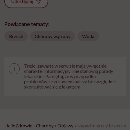
Udostępnij
Powiązane tematy:
Brzuch
Choroby wątroby
Woda
Treści zawarte w serwisie mają wyłącznie
i
charakter informacyjny i nie stanowią porady
lekarskiej. Pamiętaj, że w przypadku
problemów ze zdrowiem należy bezwzględnie
skonsultować się z lekarzem.
HelloZdrowie
›
Choroby
›
Objawy
›
Napad migreny brzusznej t