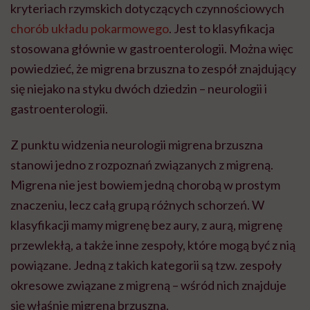
kryteriach rzymskich dotyczących czynnościowych
chorób układu pokarmowego
. Jest to klasyfikacja
stosowana głównie w gastroenterologii. Można więc
powiedzieć, że migrena brzuszna to zespół znajdujący
się niejako na styku dwóch dziedzin – neurologii i
gastroenterologii.
Z punktu widzenia neurologii migrena brzuszna
stanowi jedno z rozpoznań związanych z migreną.
Migrena nie jest bowiem jedną chorobą w prostym
znaczeniu, lecz całą grupą różnych schorzeń. W
klasyfikacji mamy migrenę bez aury, z aurą, migrenę
przewlekłą, a także inne zespoły, które mogą być z nią
powiązane. Jedną z takich kategorii są tzw. zespoły
okresowe związane z migreną – wśród nich znajduje
się właśnie migrena brzuszna.