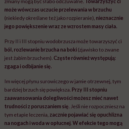
zmiany mogą być słabo odczuwalne.
Towarzyszyć ci
może wówczas uczucie przelewania w brzuchu
(niekiedy określane też jako rozpieranie),
nieznacznie
jego powiększenie wraz ze wzrostem masy ciała.
Przy II i III stopniu wodobrzusza może towarzyszyć ci
ból, rozlewanie brzucha na boki
(zjawisko to zwane
jest żabim brzuchem).
Częste również występują:
zgaga i odbijanie się.
Im więcej płynu surowiczego w jamie otrzewnej, tym
bardziej brzuch się powiększa.
Przy III stopniu
zaawansowania dolegliwości możesz mieć nawet
trudności z poruszaniem się
. Jeśli nie rozpoczniesz na
tym etapie leczenia,
zacznie pojawiać się opuchlizna
na nogach i woda w opłucnej
.
W efekcie tego mogą