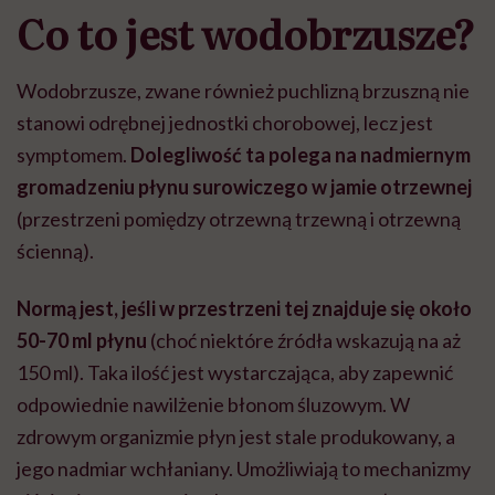
Co to jest wodobrzusze?
Wodobrzusze, zwane również puchlizną brzuszną nie
stanowi odrębnej jednostki chorobowej, lecz jest
symptomem.
Dolegliwość ta polega na nadmiernym
gromadzeniu płynu surowiczego w jamie otrzewnej
(przestrzeni pomiędzy otrzewną trzewną i otrzewną
ścienną).
Normą jest, jeśli w przestrzeni tej znajduje się około
50-70 ml płynu
(choć niektóre źródła wskazują na aż
150 ml). Taka ilość jest wystarczająca, aby zapewnić
odpowiednie nawilżenie błonom śluzowym. W
zdrowym organizmie płyn jest stale produkowany, a
jego nadmiar wchłaniany. Umożliwiają to mechanizmy