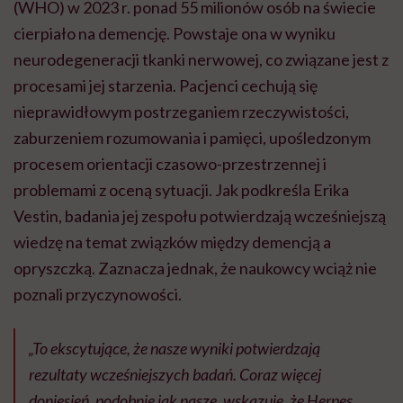
(WHO) w 2023 r. ponad 55 milionów osób na świecie
cierpiało na demencję. Powstaje ona w wyniku
neurodegeneracji tkanki nerwowej, co związane jest z
procesami jej starzenia. Pacjenci cechują się
nieprawidłowym postrzeganiem rzeczywistości,
zaburzeniem rozumowania i pamięci, upośledzonym
procesem orientacji czasowo-przestrzennej i
problemami z oceną sytuacji. Jak podkreśla Erika
Vestin, badania jej zespołu potwierdzają wcześniejszą
wiedzę na temat związków między demencją a
opryszczką. Zaznacza jednak, że naukowcy wciąż nie
poznali przyczynowości.
„To ekscytujące, że nasze wyniki potwierdzają
rezultaty wcześniejszych badań. Coraz więcej
doniesień, podobnie jak nasze, wskazuje, że Herpes