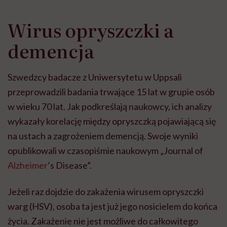
Wirus opryszczki a
demencja
Szwedzcy badacze z Uniwersytetu w Uppsali
przeprowadzili badania trwające 15 lat w grupie osób
w wieku 70 lat. Jak podkreślają naukowcy, ich analizy
wykazały korelację między opryszczką pojawiającą się
na ustach a zagrożeniem demencją. Swoje wyniki
opublikowali w czasopiśmie naukowym „Journal of
Alzheimer
’s Disease”.
Jeżeli raz dojdzie do zakażenia wirusem opryszczki
warg (HSV), osoba ta jest już jego nosicielem do końca
życia. Zakażenie nie jest możliwe do całkowitego