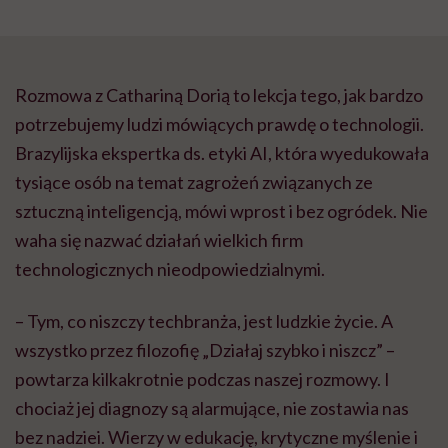
Rozmowa z Cathariną Dorią to lekcja tego, jak bardzo
potrzebujemy ludzi mówiących prawdę o technologii.
Brazylijska ekspertka ds. etyki AI, która wyedukowała
tysiące osób na temat zagrożeń związanych ze
sztuczną inteligencją, mówi wprost i bez ogródek. Nie
waha się nazwać działań wielkich firm
technologicznych nieodpowiedzialnymi.
– Tym, co niszczy techbranża, jest ludzkie życie. A
wszystko przez filozofię „Działaj szybko i niszcz” –
powtarza kilkakrotnie podczas naszej rozmowy. I
chociaż jej diagnozy są alarmujące, nie zostawia nas
bez nadziei. Wierzy w edukację, krytyczne myślenie i