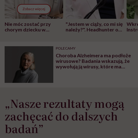
Zobacz więcej
Nie móc zostać przy
"Jestem w ciąży, co mi się
Wkró
chorym dziecku w
należy?". Headhunter o
Inst
szpitalu to tortura.
zmianie pokoleniowej u
atak
"Przeszkadzać w tym
kobiet w ciąży na rynku
wars
może chyba tylko
pracy
eksp
POLECAMY
głupota i brak
Choroba Alzheimera ma podłoże
wyobraźni"
wirusowe? Badania wskazują, że
wywołują ją wirusy, które ma
każdy z nas
„Nasze rezultaty mogą
zachęcać do dalszych
badań”