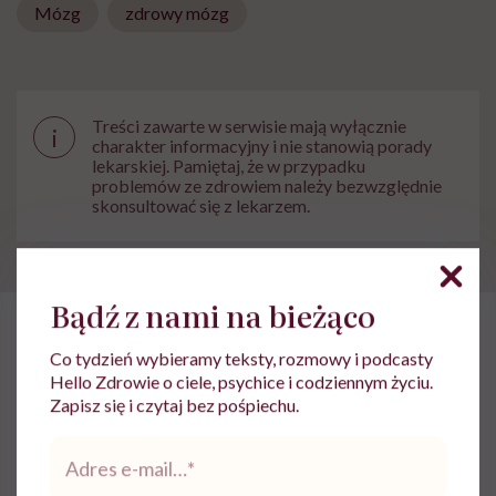
Mózg
zdrowy mózg
Treści zawarte w serwisie mają wyłącznie
i
charakter informacyjny i nie stanowią porady
lekarskiej. Pamiętaj, że w przypadku
problemów ze zdrowiem należy bezwzględnie
skonsultować się z lekarzem.
Bądź z nami na bieżąco
HelloZdrowie
›
Zdrowie Psychiczne
›
Ekspertka ds. etyki AI os
Co tydzień wybieramy teksty, rozmowy i podcasty
Hello Zdrowie o ciele, psychice i codziennym życiu.
Ekspertka ds. etyki AI ostrzega:
Zapisz się i czytaj bez pośpiechu.
„Im więcej używasz sztucznej
Adres
e-
inteligencji, tym mniej
mail
*