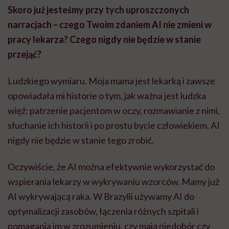
Skoro już jesteśmy przy tych uproszczonych
narracjach – czego Twoim zdaniem AI nie zmieni w
pracy lekarza? Czego nigdy nie będzie w stanie
przejąć?
Ludzkiego wymiaru. Moja mama jest lekarką i zawsze
opowiadała mi historie o tym, jak ważna jest ludzka
więź: patrzenie pacjentom w oczy, rozmawianie z nimi,
słuchanie ich historii i po prostu bycie człowiekiem. AI
nigdy nie będzie w stanie tego zrobić.
Oczywiście, że AI można efektywnie wykorzystać do
wspierania lekarzy w wykrywaniu wzorców. Mamy już
AI wykrywającą raka. W Brazylii używamy AI do
optymalizacji zasobów, łączenia różnych szpitali i
pomagania im w zrozumieniu, czy mają niedobór czy