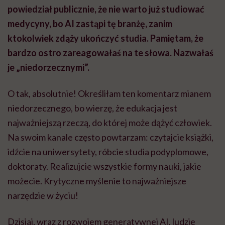
powiedział publicznie, że nie warto już studiować
medycyny, bo AI zastąpi tę branżę, zanim
ktokolwiek zdąży ukończyć studia. Pamiętam, że
bardzo ostro zareagowałaś na te słowa. Nazwałaś
je „niedorzecznymi”.
O tak, absolutnie! Określiłam ten komentarz mianem
niedorzecznego, bo wierzę, że edukacja jest
najważniejszą rzeczą, do której może dążyć człowiek.
Na swoim kanale często powtarzam: czytajcie książki,
idźcie na uniwersytety, róbcie studia podyplomowe,
doktoraty. Realizujcie wszystkie formy nauki, jakie
możecie. Krytyczne myślenie to najważniejsze
narzędzie w życiu!
Dzisiaj, wraz z rozwojem generatywnej AI, ludzie