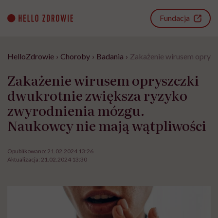
Go
to
Fundacja
content
HelloZdrowie
›
Choroby
›
Badania
›
Zakażenie wirusem oprysz
Zakażenie wirusem opryszczki
dwukrotnie zwiększa ryzyko
zwyrodnienia mózgu.
Naukowcy nie mają wątpliwości
Opublikowano:
21.02.2024 13:26
Aktualizacja:
21.02.2024 13:30