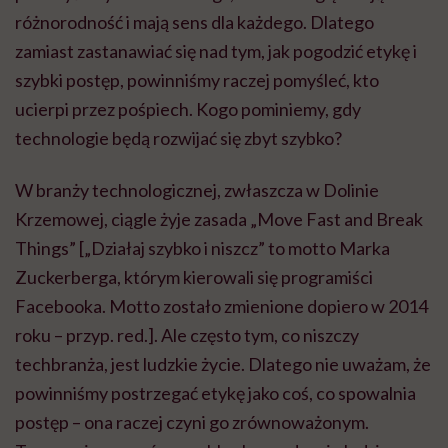
różnorodność i mają sens dla każdego. Dlatego
zamiast zastanawiać się nad tym, jak pogodzić etykę i
szybki postęp, powinniśmy raczej pomyśleć, kto
ucierpi przez pośpiech. Kogo pominiemy, gdy
technologie będą rozwijać się zbyt szybko?
W branży technologicznej, zwłaszcza w Dolinie
Krzemowej, ciągle żyje zasada „Move Fast and Break
Things” [„Działaj szybko i niszcz” to motto Marka
Zuckerberga, którym kierowali się programiści
Facebooka. Motto zostało zmienione dopiero w 2014
roku – przyp. red.]. Ale często tym, co niszczy
techbranża, jest ludzkie życie. Dlatego nie uważam, że
powinniśmy postrzegać etykę jako coś, co spowalnia
postęp – ona raczej czyni go zrównoważonym.