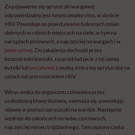
Za pojawienie się opryszczki wargowej
odpowiedzialny jest
herpes simplex virus
, w skrócie
HSV. Powoduje on powstawanie bolesnych zmian
skórnych w różnych miejscach na ciele, w tym na
narządach płciowych, a najczęściej na wargach i w
jamie ustnej
. Do zakażenia dochodzi przez
bezpośredni kontakt, na przykład picie z tej samej
butelki lub
pocałunek
z osobą, która ma opryszczkę na
ustach lub jest nosicielem HSV.
Wirus wnika do organizmu człowieka przez
uszkodzoną błonę śluzową, namnaża się, powodując
objawy w postaci opryszczki na wardze. Następnie
wędruje do zakończeń nerwów czuciowych,
najczęściej nerwu trójdzielnego. Tam uśpiony czeka