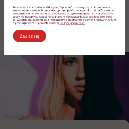
samodzielnie z czasem będziesz
Podanie adresu e-mail oraz kliknięcie „Zapisz się” oznacza zgodę na otrzymywanie
myśleć”
wiadomości o nowościach, produktach, promocjach lub usługach dot. Hello Zdrowie. W
dowolnym momencie możesz zrezygnować z otrzymywania newslettera. Wycofanie
zgody nie ma wpływu na zgodność z prawem przetwarzania, którego dokonano przed
jej wycofaniem. Zapoznaj się z informacjami o przetwarzaniu danych osobowych, w tym
o przysługujących Ci prawach, w naszej
Polityce prywatności
.
Agata Źrałko
Zapisz się
Opublikowano:
08.12.2025 11:59
Aktualizacja:
08.12.2025 13:05
/fot. Yana Iskayeva, Getty Images