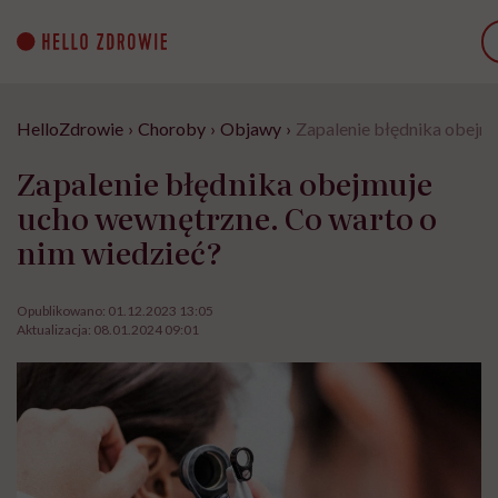
Go
to
content
HelloZdrowie
›
Choroby
›
Objawy
›
Zapalenie błędnika obejmu
Zapalenie błędnika obejmuje
ucho wewnętrzne. Co warto o
nim wiedzieć?
Opublikowano:
01.12.2023 13:05
Aktualizacja:
08.01.2024 09:01