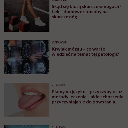
Skąd się biorą skurcze w nogach?
Leki i domowe sposoby na
skurcze nóg
ZDROWIE
Krwiak mózgu – co warto
wiedzieć na temat tej patologii?
OBJAWY
Plamy na języku – przyczyny oraz
metody leczenia. Jakie schorzenia
przyczyniają się do powstania
plam na języku?
OBJAWY