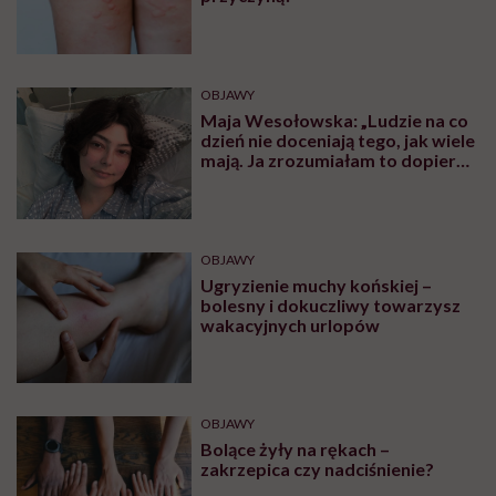
OBJAWY
Maja Wesołowska: „Ludzie na co
dzień nie doceniają tego, jak wiele
mają. Ja zrozumiałam to dopiero,
gdy obudziłam się bez nogi”
OBJAWY
Ugryzienie muchy końskiej –
bolesny i dokuczliwy towarzysz
wakacyjnych urlopów
OBJAWY
Bolące żyły na rękach –
zakrzepica czy nadciśnienie?