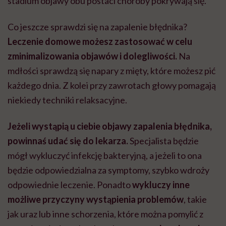
stadium objawy obu postaci choroby pokrywają się.
Co jeszcze sprawdzi się na zapalenie błędnika?
Leczenie domowe możesz zastosować w celu
zminimalizowania objawów i dolegliwości.
Na
mdłości sprawdzą się napary z mięty, które możesz pić
każdego dnia. Z kolei przy zawrotach głowy pomagają
niekiedy techniki relaksacyjne.
Jeżeli wystąpią u ciebie objawy zapalenia błędnika,
powinnaś udać się do lekarza.
Specjalista będzie
mógł wykluczyć infekcję bakteryjną, a jeżeli to ona
będzie odpowiedzialna za symptomy, szybko wdroży
odpowiednie leczenie. Ponadto
wykluczy inne
możliwe przyczyny wystąpienia problemów
, takie
jak uraz lub inne schorzenia, które można pomylić z