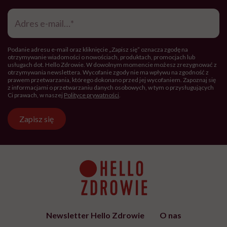
Adres
e-
mail
*
Podanie adresu e-mail oraz kliknięcie „Zapisz się” oznacza zgodę na
otrzymywanie wiadomości o nowościach, produktach, promocjach lub
usługach dot. Hello Zdrowie. W dowolnym momencie możesz zrezygnować z
otrzymywania newslettera. Wycofanie zgody nie ma wpływu na zgodność z
prawem przetwarzania, którego dokonano przed jej wycofaniem. Zapoznaj się
z informacjami o przetwarzaniu danych osobowych, w tym o przysługujących
Ci prawach, w naszej
Polityce prywatności
.
Zapisz się
Newsletter Hello Zdrowie
O nas