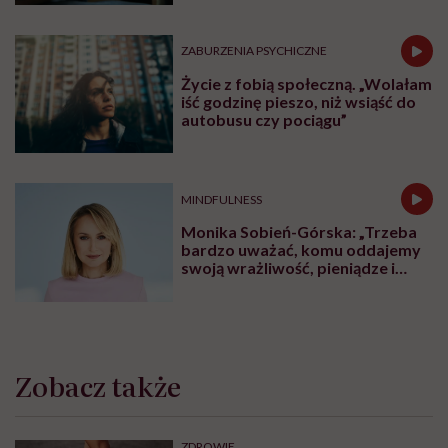
ZABURZENIA PSYCHICZNE
Życie z fobią społeczną. „Wolałam
iść godzinę pieszo, niż wsiąść do
autobusu czy pociągu”
MINDFULNESS
Monika Sobień-Górska: „Trzeba
bardzo uważać, komu oddajemy
swoją wrażliwość, pieniądze i
zaufanie”
Zobacz także
ZDROWIE