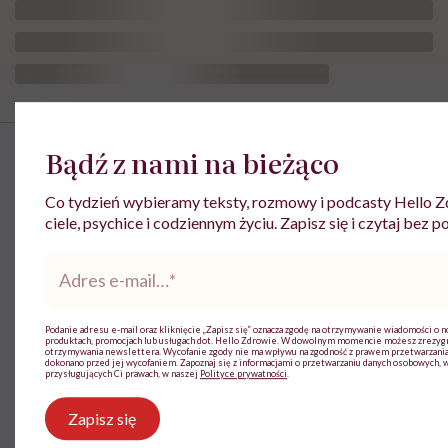
Bądź z nami na bieżąco
Najpopularniejsze
Co tydzień wybieramy teksty, rozmowy i podcasty Hello Z
ciele, psychice i codziennym życiu. Zapisz się i czytaj bez p
SPOŁECZEŃSTWO
Adres
e-
Jagoda choruje na alzheimera o
mail
*
wczesnym początku. „Zostało mi
10, może 11 wakacji, a kolejnych
nie będę już świadoma”
Podanie adresu e-mail oraz kliknięcie „Zapisz się” oznacza zgodę na otrzymywanie wiadomości o n
produktach, promocjach lub usługach dot. Hello Zdrowie. W dowolnym momencie możesz zrezyg
otrzymywania newslettera. Wycofanie zgody nie ma wpływu na zgodność z prawem przetwarzania
dokonano przed jej wycofaniem. Zapoznaj się z informacjami o przetwarzaniu danych osobowych, 
przysługujących Ci prawach, w naszej
Polityce prywatności
.
OBJAWY
Przypadkowo nagrał swój atak
Zapisz się
serca. „To najstraszniejsza rzecz,
jaka mi się przydarzyła”