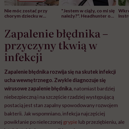
Nie móc zostać przy
"Jestem w ciąży, co mi się
Wkró
chorym dziecku w
należy?". Headhunter o
Inst
szpitalu to tortura.
zmianie pokoleniowej u
atak
"Przeszkadzać w tym
kobiet w ciąży na rynku
wars
Zapalenie błędnika –
może chyba tylko
pracy
eksp
głupota i brak
przyczyny tkwią w
wyobraźni"
infekcji
Zapalenie błędnika rozwija się na skutek infekcji
ucha wewnętrznego. Zwykle diagnozuje się
wirusowe zapalenie błędnika
, natomiast bardziej
niebezpieczną i na szczęście rzadziej występującą
postacią jest stan zapalny spowodowany rozwojem
bakterii. Jak wspomniano, infekcja najczęściej
powikłanie po nieleczonej
grypie
lub przeziębieniu, ale