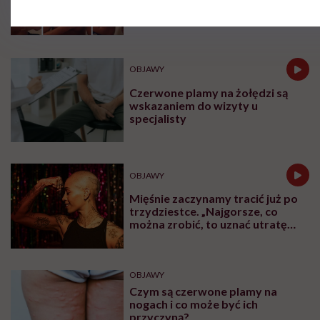
OBJAWY
Czerwone plamy na żołędzi są
wskazaniem do wizyty u
specjalisty
OBJAWY
Mięśnie zaczynamy tracić już po
trzydziestce. „Najgorsze, co
można zrobić, to uznać utratę
sprawności za nieunikniony
element starzenia”
OBJAWY
Czym są czerwone plamy na
nogach i co może być ich
przyczyną?