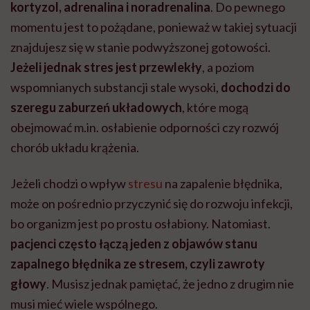
kortyzol, adrenalina i noradrenalina
. Do pewnego
momentu jest to pożądane, ponieważ w takiej sytuacji
znajdujesz się w stanie podwyższonej gotowości.
Jeżeli jednak stres jest przewlekły
, a poziom
wspomnianych substancji stale wysoki,
dochodzi do
szeregu zaburzeń układowych
, które mogą
obejmować m.in. osłabienie odporności czy rozwój
chorób układu krążenia.
Jeżeli chodzi o wpływ
stresu
na zapalenie błędnika,
może on pośrednio przyczynić się do rozwoju infekcji,
bo organizm jest po prostu osłabiony. Natomiast.
pacjenci często łączą jeden z objawów stanu
zapalnego błędnika ze stresem, czyli zawroty
głowy
. Musisz jednak pamiętać, że jedno z drugim nie
musi mieć wiele wspólnego.