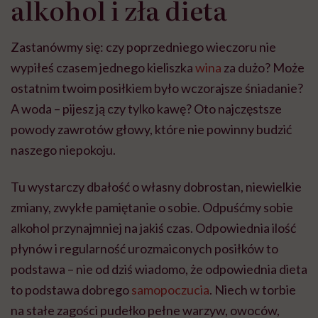
alkohol i zła dieta
Zastanówmy się: czy poprzedniego wieczoru nie
wypiłeś czasem jednego kieliszka
wina
za dużo? Może
ostatnim twoim posiłkiem było wczorajsze śniadanie?
A woda – pijesz ją czy tylko kawę? Oto najczęstsze
powody zawrotów głowy, które nie powinny budzić
naszego niepokoju.
Tu wystarczy dbałość o własny dobrostan, niewielkie
zmiany, zwykłe pamiętanie o sobie. Odpuśćmy sobie
alkohol przynajmniej na jakiś czas. Odpowiednia ilość
płynów i regularność urozmaiconych posiłków to
podstawa – nie od dziś wiadomo, że odpowiednia dieta
to podstawa dobrego
samopoczucia
. Niech w torbie
na stałe zagości pudełko pełne warzyw, owoców,