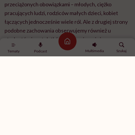
przeciążonych obowiązkami – młodych, ciężko
pracujących ludzi, rodziców małych dzieci, kobiet
łączących jednocześnie wiele ról. Ale z drugiej strony
podobne zachowania obserwujemy również u
studentów i nastolatków, którzy nie mają jeszcze
Strona główna
takiej liczby obowiązków jak dorośli. Pokazuje to, że
Multimedia
Szukaj
Tematy
Podcast
nie możemy tłumaczyć tego zjawiska wyłącznie
przepracowaniem. U młodzieży istotniejszą rolę
często odgrywa FOMO, czyli lęk przed tym, że coś ich
ominie, potrzeba pozostawania w kontakcie z
rówieśnikami, media społecznościowe czy po prostu
trudność z odłączeniem się od cyfrowego świata. Stąd
u jednej osoby będzie to próba odzyskania czasu dla
siebie, u drugiej sposób radzenia sobie ze stresem, a u
trzeciej efekt funkcjonowania w środowisku pełnym