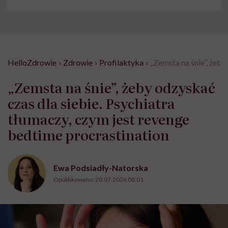
HelloZdrowie
›
Zdrowie
›
Profilaktyka
›
„Zemsta na śnie”, żeby
„Zemsta na śnie”, żeby odzyskać
czas dla siebie. Psychiatra
tłumaczy, czym jest revenge
bedtime procrastination
Ewa Podsiadły-Natorska
Opublikowano:
20.07.2026 08:01