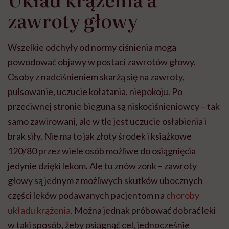
zawroty głowy
Wszelkie odchyły od normy ciśnienia mogą
powodować objawy w postaci zawrotów głowy.
Osoby z nadciśnieniem skarżą się na zawroty,
pulsowanie, uczucie kołatania, niepokoju. Po
przeciwnej stronie bieguna są niskociśnieniowcy – tak
samo zawirowani, ale w tle jest uczucie osłabienia i
brak siły. Nie ma to jak złoty środek i książkowe
120/80 przez wiele osób możliwe do osiągnięcia
jedynie dzięki lekom. Ale tu znów zonk – zawroty
głowy są jednym z możliwych skutków ubocznych
części leków podawanych pacjentom na
choroby
układu krążenia
. Można jednak próbować dobrać leki
w taki sposób, żeby osiągnąć cel, jednocześnie