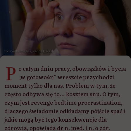
fot. Getty Images, Zarina Lukash
P
o całym dniu pracy, obowiązków i bycia
„w gotowości” wreszcie przychodzi
moment tylko dla nas. Problem w tym, że
często odbywa się to… kosztem snu. O tym,
czym jest revenge bedtime procrastination,
dlaczego świadomie odkładamy pójście spać i
jakie mogą być tego konsekwencje dla
zdrowia, opowiada dr n. med. i n. o zdr.