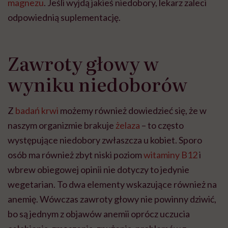
magnezu
. Jeśli wyjdą jakieś niedobory, lekarz zaleci
odpowiednią suplementację.
Zawroty głowy w
wyniku niedoborów
Z
badań krwi
możemy również dowiedzieć się, że w
naszym organizmie brakuje
żelaza
– to często
występujące niedobory zwłaszcza u kobiet. Sporo
osób ma również zbyt niski poziom
witaminy B12
i
wbrew obiegowej opinii nie dotyczy to jedynie
wegetarian. To dwa elementy wskazujące również na
anemię. Wówczas zawroty głowy nie powinny dziwić,
bo są jednym z objawów anemii oprócz uczucia