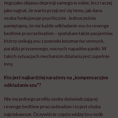
tego jako objawu depresji samego w sobie, lecz raczej
jako sygnał, że warto przyjrzeć się temu, jak dana
osoba funkcjonuje psychicznie. Jednocześnie
pamiętajmy, że nie każde odkładanie snu to revenge
bedtime procrastination – spotykam także pacjentów,
którzy unikają snu z powodu koszmarów sennych,
paraliżu przysennego, nocnych napadów paniki. W
takich sytuacjach mechanizm działania jest zupełnie
inny.
Kto jest najbardziej narażony na „kompensacyjne
odkładanie snu”?
Nie ma jednego profilu osoby doświadczającej
revenge bedtime procrastination i to jest chyba
najciekawsze. Oczywiście często widzę to u osób