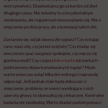
wytrzymałości. Eksploatujesz go za bardzo od zbyt
długiego czasu. Nie mówimy tu o incydentalnym
niedospaniu, ale regularnym niewysypianiu się. Nie o
zmęczeniu po dniu pracy, ale o kumulacji takich dni.
Zastanów się, od jak dawna źle sypiasz? Czy wstając
rano, masz siłę, czy jesteś ociężały? Czy kładąc się
wieczorem spać zasypiasz spokojnie, czy męczy cię
gonitwa myśli? Czy czujesz
ból w karku
lub barkach –
podstawowy objaw kumulowanych napięć? Może
warto wówczas wziąć kilka dni wolnego i naprawdę
odpocząć. Jeśli jednak stale będą dokuczać ci
zmęczenie, problemy ze snem i wynikające z nich
zawroty głowy, to skonsultuj się z lekarzem. Kontrolne
badania nie zaszkodzą. Warto zbadać poziom potasu i