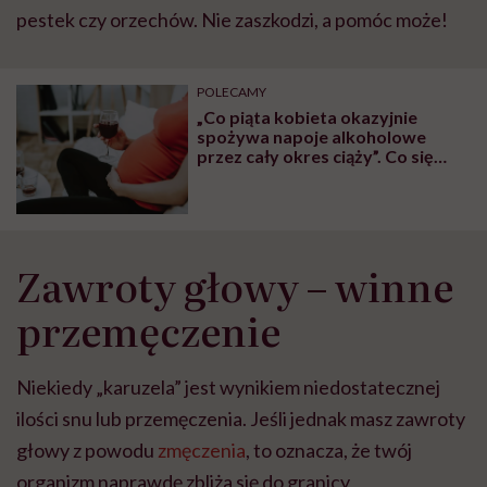
pestek czy orzechów. Nie zaszkodzi, a pomóc może!
POLECAMY
„Co piąta kobieta okazyjnie
spożywa napoje alkoholowe
przez cały okres ciąży”. Co się
dzieje wtedy z twoim
organizmem?
Zawroty głowy – winne
przemęczenie
Niekiedy „karuzela” jest wynikiem niedostatecznej
ilości snu lub przemęczenia. Jeśli jednak masz zawroty
głowy z powodu
zmęczenia
, to oznacza, że twój
organizm naprawdę zbliża się do granicy