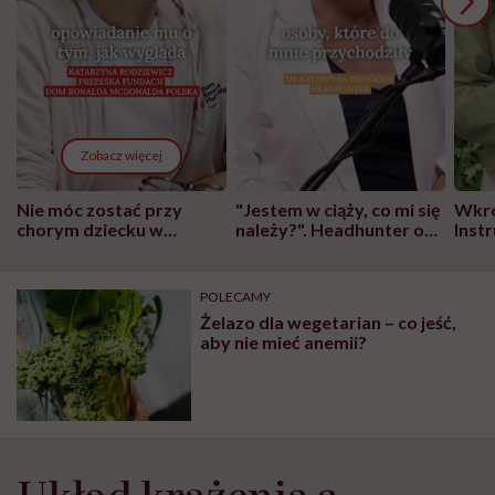
Zobacz więcej
Nie móc zostać przy
"Jestem w ciąży, co mi się
Wkró
chorym dziecku w
należy?". Headhunter o
Inst
szpitalu to tortura.
zmianie pokoleniowej u
atak
"Przeszkadzać w tym
kobiet w ciąży na rynku
wars
może chyba tylko
pracy
eksp
POLECAMY
głupota i brak
Żelazo dla wegetarian – co jeść,
wyobraźni"
aby nie mieć anemii?
Układ krążenia a