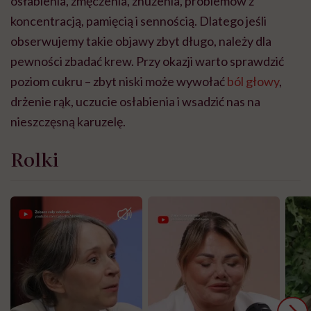
osłabienia, zmęczenia, znużenia, problemów z
koncentracją, pamięcią i sennością. Dlatego jeśli
obserwujemy takie objawy zbyt długo, należy dla
pewności zbadać krew. Przy okazji warto sprawdzić
poziom cukru – zbyt niski może wywołać
ból głowy
,
drżenie rąk, uczucie osłabienia i wsadzić nas na
nieszczęsną karuzelę.
Rolki