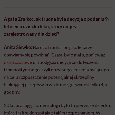
Agata Źrałko: Jak trudna była decyzja o podaniu 9-
letniemu dziecku leku, który nie jest
zarejestrowany dla dzieci?
Anita Siewko:
Bardzo trudna, bo jako lekarze
obawiamy się powikłań. Czasu było mało, ponieważ
okno czasowe
dla podjęcia decyzji co do leczenia
trombolitycznego, czyli dożylnego leczenia mającego
na celu rozpuszczenie potencjalnej skrzepliny
blokującej przepływ krwi do mózgu, wynosi tylko 4,5
godziny.
20 lat pracuję jako neurolog i było to pierwsze dziecko,
które trafiło do szpitala z takim rozpoznaniem. W