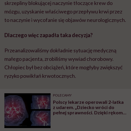
skrzepliny blokującej naczynie tłoczące krew do
mózgu, uzyskanie właściwego przepływu krwi przez
to naczynie i wycofanie się objawów neurologicznych.
Dlaczego więc zapadła taka decyzja?
Przeanalizowaliśmy dokładnie sytuację medyczną
małego pacjenta, zrobiliśmy wywiad chorobowy.
Chłopiec był bez obciążeń, które mogłyby zwiększyć
ryzyko powikłań krwotocznych.
POLECAMY
Polscy lekarze operowali 2-latka
z udarem. „Dziecko wróci do
pełnej sprawności. Dzięki rękom
całego zespołu terapeutycznego i
za Twoje, i moje składki”