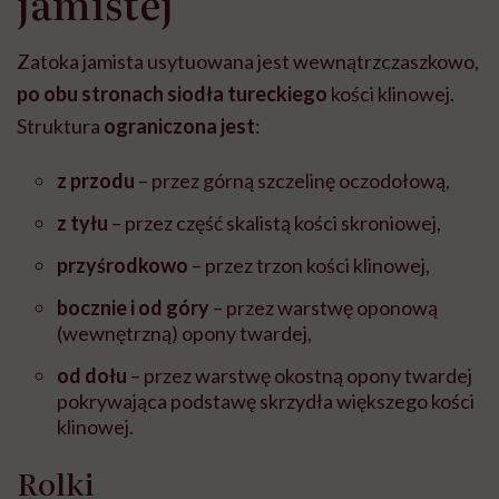
jamistej
Zatoka jamista usytuowana jest wewnątrzczaszkowo,
po obu stronach siodła tureckiego
kości klinowej.
Struktura
ograniczona jest
:
z przodu
– przez górną szczelinę oczodołową,
z tyłu
– przez część skalistą kości skroniowej,
przyśrodkowo
– przez trzon kości klinowej,
bocznie i od góry
– przez warstwę oponową
(wewnętrzną) opony twardej,
od dołu
– przez warstwę okostną opony twardej
pokrywająca podstawę skrzydła większego kości
klinowej.
Rolki