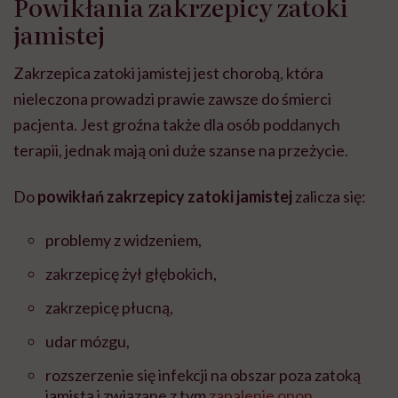
Powikłania zakrzepicy zatoki
jamistej
Zakrzepica zatoki jamistej jest chorobą, która
nieleczona prowadzi prawie zawsze do śmierci
pacjenta. Jest groźna także dla osób poddanych
terapii, jednak mają oni duże szanse na przeżycie.
Do
powikłań zakrzepicy zatoki jamistej
zalicza się:
problemy z widzeniem,
zakrzepicę żył głębokich,
zakrzepicę płucną,
udar mózgu,
rozszerzenie się infekcji na obszar poza zatoką
jamistą i związane z tym
zapalenie opon