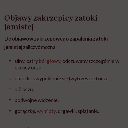
Objawy zakrzepicy zatoki
jamistej
Do
objawów zakrzepowego zapalenia zatoki
jamistej
zaliczyć można:
silny, ostry
ból głowy
, odczuwany szczególnie w
okolicy oczu,
obrzęk i uwypuklenie się (wytrzeszcz) oczu,
ból oczu,
podwójne widzenie,
gorączkę,
wymioty
, drgawki, splątanie.