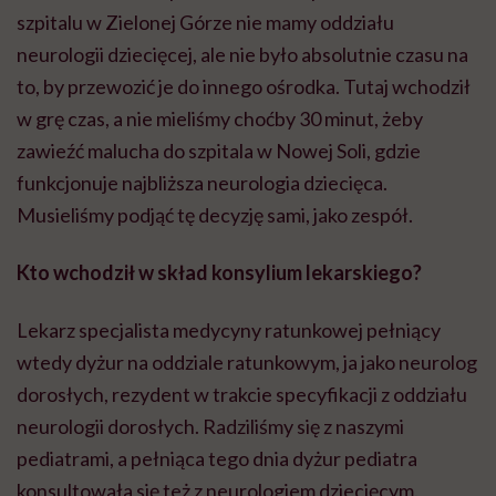
szpitalu w Zielonej Górze nie mamy oddziału
neurologii dziecięcej, ale nie było absolutnie czasu na
to, by przewozić je do innego ośrodka. Tutaj wchodził
w grę czas, a nie mieliśmy choćby 30 minut, żeby
zawieźć malucha do szpitala w Nowej Soli, gdzie
funkcjonuje najbliższa neurologia dziecięca.
Musieliśmy podjąć tę decyzję sami, jako zespół.
Kto wchodził w skład konsylium lekarskiego?
Lekarz specjalista medycyny ratunkowej pełniący
wtedy dyżur na oddziale ratunkowym, ja jako neurolog
dorosłych, rezydent w trakcie specyfikacji z oddziału
neurologii dorosłych. Radziliśmy się z naszymi
pediatrami, a pełniąca tego dnia dyżur pediatra
konsultowała się też z neurologiem dziecięcym.