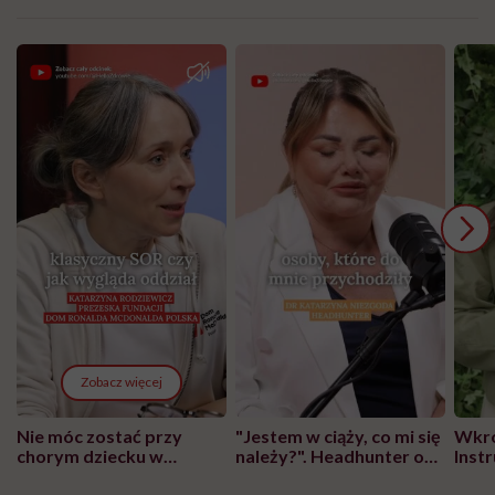
Zobacz więcej
Nie móc zostać przy
"Jestem w ciąży, co mi się
Wkró
chorym dziecku w
należy?". Headhunter o
Inst
szpitalu to tortura.
zmianie pokoleniowej u
atak