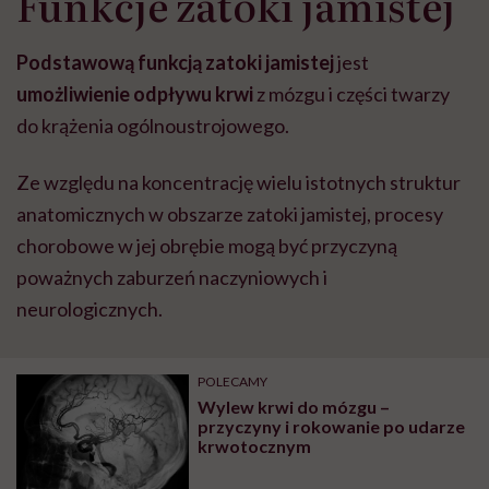
Funkcje zatoki jamistej
Podstawową funkcją zatoki jamistej
jest
umożliwienie odpływu krwi
z mózgu i części twarzy
do krążenia ogólnoustrojowego.
Ze względu na koncentrację wielu istotnych struktur
anatomicznych w obszarze zatoki jamistej, procesy
chorobowe w jej obrębie mogą być przyczyną
poważnych zaburzeń naczyniowych i
neurologicznych.
POLECAMY
Wylew krwi do mózgu –
przyczyny i rokowanie po udarze
krwotocznym