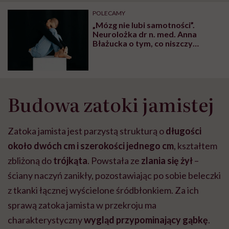
"Przeszkadzać w tym
kobiet w ciąży na rynku
wars
może chyba tylko
pracy
eksp
POLECAMY
głupota i brak
„Mózg nie lubi samotności”.
wyobraźni"
Neurolożka dr n. med. Anna
Błażucka o tym, co niszczy
zdrowie głowy
Budowa zatoki jamistej
Zatoka jamista jest parzystą strukturą o
długości
około
dwóch cm i szerokości jednego cm
, kształtem
zbliżoną do
trójkąta
. Powstała ze
zlania się żył
–
ściany naczyń zanikły, pozostawiając po sobie beleczki
z tkanki łącznej wyścielone śródbłonkiem. Za ich
sprawą zatoka jamista w przekroju ma
charakterystyczny
wygląd przypominający gąbkę
.