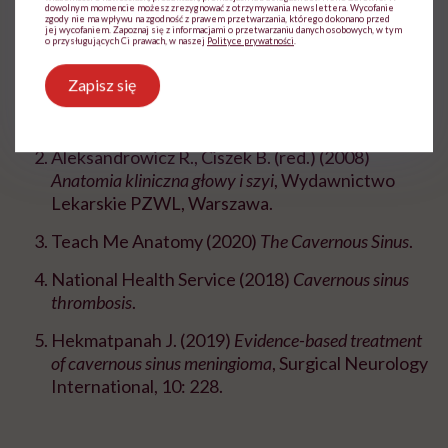
dowolnym momencie możesz zrezygnować z otrzymywania newslettera. Wycofanie
Bibliografia:
zgody nie ma wpływu na zgodność z prawem przetwarzania, którego dokonano przed
jej wycofaniem. Zapoznaj się z informacjami o przetwarzaniu danych osobowych, w tym
o przysługujących Ci prawach, w naszej
Polityce prywatności
.
Bochenek A., Reicher M. (red.) (2012)
Anatomia
Zapisz się
człowieka. Tom 3
, Wydawnictwo Lekarskie PZWL,
Warszawa.
Aleksandrowicz R., Ciszek B. (red.) (2008)
Anatomia kliniczna głowy i szyi
, Wydawnictwo
Lekarskie PZWL, Warszawa.
Teach Me Anatomy (2020)
The Cavernous Sinus
.
National Health Service (2018)
Cavernous sinus
thrombosis
.
Hekmatpanah J. (2019)
Evidence-based treatment
of cavernous sinus meningioma
, Surgical Neurology
International, 10: 228.