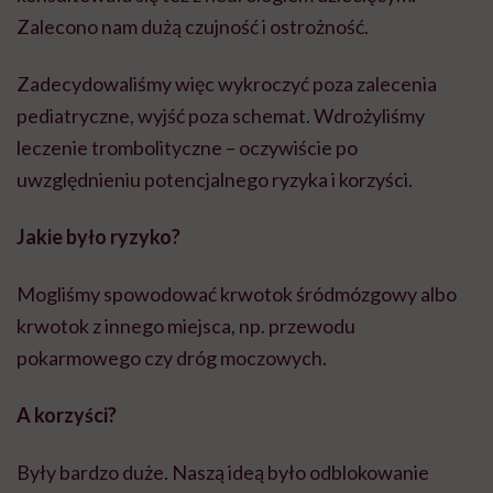
Zalecono nam dużą czujność i ostrożność.
Zadecydowaliśmy więc wykroczyć poza zalecenia
pediatryczne, wyjść poza schemat. Wdrożyliśmy
leczenie trombolityczne – oczywiście po
uwzględnieniu potencjalnego ryzyka i korzyści.
Jakie było ryzyko?
Mogliśmy spowodować krwotok śródmózgowy albo
krwotok z innego miejsca, np. przewodu
pokarmowego czy dróg moczowych.
A korzyści?
Były bardzo duże. Naszą ideą było odblokowanie