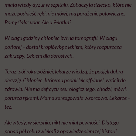
miała wtedy dyżur w szpitalu. Zobaczyła dziecko, które nie
może podnieść ręki, nie mówi, ma porażenie połowiczne.
Pomyślała: udar. Ale u 9-latka?
W ciągu godziny chłopiec był na tomografii. W ciągu
półtorej – dostał kroplówkę z lekiem, który rozpuszcza
zakrzepy. Lekiem dla dorosłych.
Teraz, pół roku później, lekarze wiedzą, że podjęli dobrą
decyzję. Chłopiec, któremu podali lek off-label, wrócił do
zdrowia. Nie ma deficytu neurologicznego, chodzi, mówi,
porusza rękami. Mama zareagowała wzorcowo. Lekarze –
też.
Ale wtedy, w sierpniu, nikt nie miał pewności. Dlatego
ponad pół roku zwlekali z opowiedzeniem tej historii.