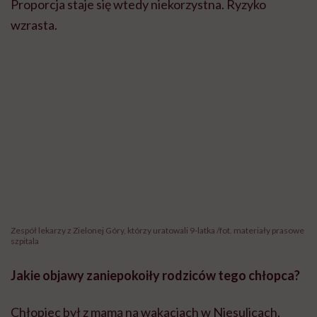
Proporcja staje się wtedy niekorzystna. Ryzyko
wzrasta.
Zespół lekarzy z Zielonej Góry, którzy uratowali 9-latka /fot. materiały prasowe
szpitala
Jakie objawy zaniepokoiły rodziców tego chłopca?
Chłopiec był z mamą na wakacjach w Niesulicach.