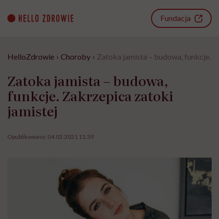
Go
to
Fundacja
content
HelloZdrowie
›
Choroby
›
Zatoka jamista – budowa, funkcje. Z
Zatoka jamista – budowa,
funkcje. Zakrzepica zatoki
jamistej
Opublikowano:
04.02.2021 11:39