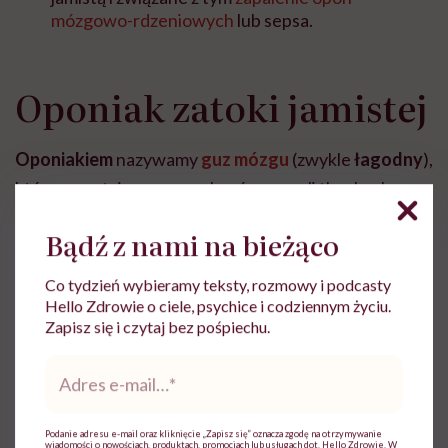
mózgowo-rdzeniowych
lub sepsa.
Oponiak zatoki jamistej
Oponiakiem
nazywamy
guz mózgu
(zwykle
łagodny
),
który powstaje w oponach mózgu, czyli tkankach
otaczających ten narząd.
Oponiak
zatoki jamistej
Bądź z nami na bieżąco
zazwyczaj nie stanowi zagrożenia dla życia, ale może
wywoływać objawy, takie jak problemy z widzeniem (a
Co tydzień wybieramy teksty, rozmowy i podcasty
nawet całkowita utrata wzroku) i zaburzenia czucia w
Hello Zdrowie o ciele, psychice i codziennym życiu.
Zapisz się i czytaj bez pośpiechu.
obrębie twarzy. Ze względu na położenie guza, jego
leczenie może być trudne
. Dostępne metody terapii
Adres
e-
obejmują
zabieg chirurgiczny
usunięcia oponiaka oraz
mail
*
radioterapię
.
Podanie adresu e-mail oraz kliknięcie „Zapisz się” oznacza zgodę na otrzymywanie
wiadomości o nowościach, produktach, promocjach lub usługach dot. Hello Zdrowie. W