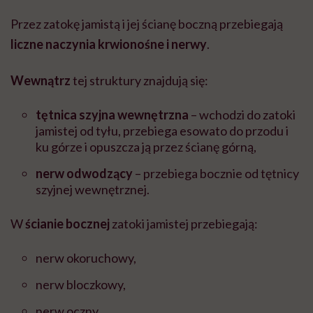
Przez zatokę jamistą i jej ścianę boczną przebiegają
liczne naczynia krwionośne i nerwy
.
Wewnątrz
tej struktury znajdują się:
tętnica szyjna wewnętrzna
– wchodzi do zatoki
jamistej od tyłu, przebiega esowato do przodu i
ku górze i opuszcza ją przez ścianę górną,
nerw odwodzący
– przebiega bocznie od tętnicy
szyjnej wewnętrznej.
W
ścianie bocznej
zatoki jamistej przebiegają:
nerw okoruchowy,
nerw bloczkowy,
nerw oczny,