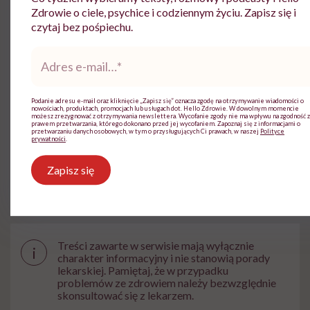
Copywriterka pasjonująca się psychologią
Zdrowie o ciele, psychice i codziennym życiu. Zapisz się i
oraz zdrowym stylem życia.
czytaj bez pośpiechu.
Zobacz profil
Adres
e-
mail
*
Udostępnij
Podanie adresu e-mail oraz kliknięcie „Zapisz się” oznacza zgodę na otrzymywanie wiadomości o
nowościach, produktach, promocjach lub usługach dot. Hello Zdrowie. W dowolnym momencie
możesz zrezygnować z otrzymywania newslettera. Wycofanie zgody nie ma wpływu na zgodność z
prawem przetwarzania, którego dokonano przed jej wycofaniem. Zapoznaj się z informacjami o
przetwarzaniu danych osobowych, w tym o przysługujących Ci prawach, w naszej
Polityce
prywatności
.
Powiązane tematy:
Zapisz się
Ciało
Klatka piersiowa
Żyły
Treści zawarte w serwisie mają wyłącznie
i
charakter informacyjny i nie stanowią porady
lekarskiej. Pamiętaj, że w przypadku
problemów ze zdrowiem należy bezwzględnie
skonsultować się z lekarzem.