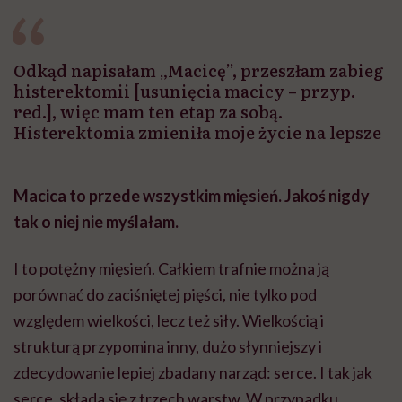
Odkąd napisałam „Macicę”, przeszłam zabieg
histerektomii [usunięcia macicy – przyp.
red.], więc mam ten etap za sobą.
Histerektomia zmieniła moje życie na lepsze
Macica to przede wszystkim mięsień. Jakoś nigdy
tak o niej nie myślałam.
I to potężny mięsień. Całkiem trafnie można ją
porównać do zaciśniętej pięści, nie tylko pod
względem wielkości, lecz też siły. Wielkością i
strukturą przypomina inny, dużo słynniejszy i
zdecydowanie lepiej zbadany narząd: serce. I tak jak
serce, składa się z trzech warstw. W przypadku