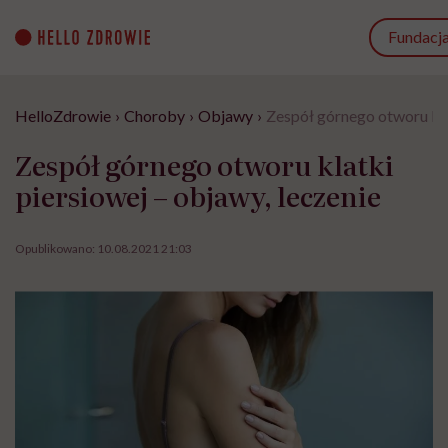
Go
to
Fundacj
content
HelloZdrowie
›
Choroby
›
Objawy
›
Zespół górnego otworu klat
Zespół górnego otworu klatki
piersiowej – objawy, leczenie
Opublikowano:
10.08.2021 21:03