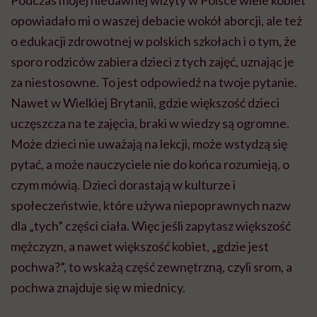
opowiadało mi o waszej debacie wokół aborcji, ale też
o edukacji zdrowotnej w polskich szkołach i o tym, że
sporo rodziców zabiera dzieci z tych zajęć, uznając je
za niestosowne. To jest odpowiedź na twoje pytanie.
Nawet w Wielkiej Brytanii, gdzie większość dzieci
uczęszcza na te zajęcia, braki w wiedzy są ogromne.
Może dzieci nie uważają na lekcji, może wstydzą się
pytać, a może nauczyciele nie do końca rozumieją, o
czym mówią. Dzieci dorastają w kulturze i
społeczeństwie, które używa niepoprawnych nazw
dla „tych” części ciała. Więc jeśli zapytasz większość
mężczyzn, a nawet większość kobiet, „gdzie jest
pochwa?”, to wskażą część zewnętrzną, czyli srom, a
pochwa znajduje się w miednicy.