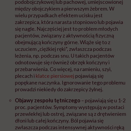
podobojczykowej lub pachowej, umiejscowionej
między obojczykiem a pierwszym żebrem. W
wielu przypadkach efektem ucisku jest
zakrzepica, która narasta stopniowo lub pojawia
się nagle. Najczęściej jest to problem młodych
pacjentów, związany z aktywnością fizyczną
obejmującą kończyny górne. Wiąże się to z
uczuciem „ciężkiej ręki”, zwłaszcza podczas
leżenia, np. podczas snu. U takich pacjentów
odnotowuje się również obrzęk kończyny i
przebarwienia. Co więcej, na ramieniu, szyi,
plecach i
klatce piersiowej
pojawiają się
popękane naczynka. Ignorowanie tego problemu
prowadzi niekiedy do zakrzepicy żylnej.
Objawy zespołu tętniczego
– pojawiają się u 1-2
proc. pacjentów. Symptomy występują w postaci
przewlekłej lub ostrej, związane są z drętwieniem
dłoni lub całej kończyny. Ból pojawia się
zwłaszcza podczas intensywnej aktywności ręką