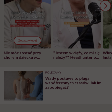
Zobacz więcej
Nie móc zostać przy
"Jestem w ciąży, co mi się
Wkró
chorym dziecku w
należy?". Headhunter o
Inst
szpitalu to tortura.
zmianie pokoleniowej u
atak
"Przeszkadzać w tym
kobiet w ciąży na rynku
wars
może chyba tylko
pracy
eksp
POLECAMY
głupota i brak
Wady postawy to plaga
wyobraźni"
współczesnych czasów. Jak im
zapobiegać?