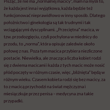
Pisząc, że nie ma „normalnej macicy”, mam na myśli to,
że każda jest inna i wyjątkowa, każda będzie też
funkcjonować nieprawidłowo w inny sposób. Dlatego
położnictwo i ginekologia są tak trudnymi i tak
wciągającymi dyscyplinami. „Przeciętna” macica, w
tzw. przodozgięciu, czyli pochylona w miednicy do
przodu, to „norma”, która opisuje zaledwie około
połowę z nas. Poza tym macica przybiera niezliczone
postacie. Niewielka, ale znacząca liczba kobiet rodzi
się z dwiema macicami i każda z tych macic może nosić
płód poczęty w różnym czasie, więc „bliźnięta” będą w
różnym wieku. Czasem kobieta rodzi się bez macicy, za
to z macicą przychodzi na świat mężczyzna i
miesiączkuje przez penisa – medycyna zna takie
przypadki.