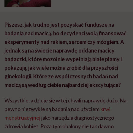
jest jeszcze do zrobienia
Piszesz, jak trudno jest pozyskać fundusze na
badania nad macicą, bo decydenci wolą finansować
eksperymenty nad rakiem, sercem czy mózgiem. A
jednak są na świecie naprawdę oddane macicy
badaczki, które mozolnie wypełniają białe plamy i
pokazują, jak wiele można zrobić dla przyszłości
ginekologii. Które ze współczesnych badań nad
macicą są według ciebie najbardziej ekscytujące?
Wszystkie, a dzieje się w tej chwili naprawdę dużo. Na
pewno niezwykłe są badania nad użyciem
krwi
menstruacyjnej
jako narzędzia diagnostycznego
zdrowia kobiet. Poza tym obalony nie tak dawno