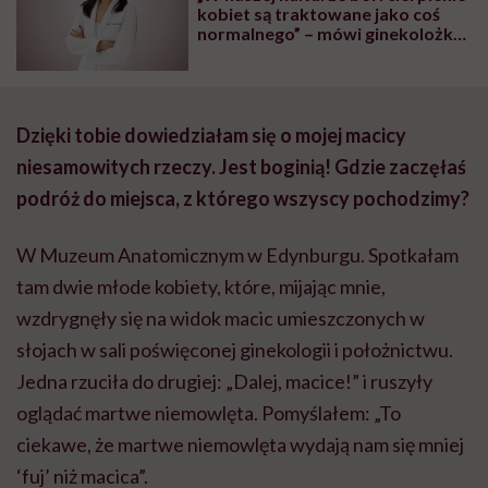
kobiet są traktowane jako coś
normalnego” – mówi ginekolożka
dr Karen Tang
Dzięki tobie dowiedziałam się o mojej macicy
niesamowitych rzeczy. Jest boginią! Gdzie zaczęłaś
podróż do miejsca, z którego wszyscy pochodzimy?
W Muzeum Anatomicznym w Edynburgu. Spotkałam
tam dwie młode kobiety, które, mijając mnie,
wzdrygnęły się na widok macic umieszczonych w
słojach w sali poświęconej ginekologii i położnictwu.
Jedna rzuciła do drugiej: „Dalej, macice!” i ruszyły
oglądać martwe niemowlęta. Pomyślałem: „To
ciekawe, że martwe niemowlęta wydają nam się mniej
‘fuj’ niż macica”.