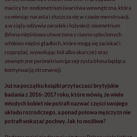
macicy to: endometrium (warstwa wewnętrzna, która
co miesiąc narasta i złuszcza się w czasie menstruacji,
a w ciąży odżywia zarodek i łożysko); miometrium
(błona mięśniowa utworzona z ciasno splecionych
włókien mięśni gładkich, które mogą się zaciskać i
rozprężać, wywołując ból albo skurcze) oraz
zewnętrzne perimetrium (przejrzysta błona będąca
kontynuacją otrzewnej).
Już na początku książki przytaczasz brytyjskie
badania z 2016–2017 roku, które mówią, że wiele
młodych kobiet nie potrafi nazwać części swojego
układu rozrodczego, a ponad połowa mężczyzn nie
potrafi wskazać pochwy. Jak to możliwe?
Podczas mojej niedawnej wizyty w Polsce wiele kobiet