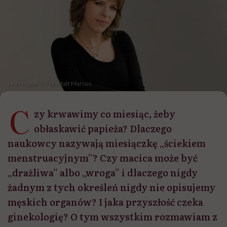
Leah Hazard / Fot. Matt Marcus
C
zy krwawimy co miesiąc, żeby
obłaskawić papieża? Dlaczego
naukowcy nazywają miesiączkę „ściekiem
menstruacyjnym”? Czy macica może być
„drażliwa” albo „wroga” i dlaczego nigdy
żadnym z tych określeń nigdy nie opisujemy
męskich organów? I jaka przyszłość czeka
ginekologię? O tym wszystkim rozmawiam z