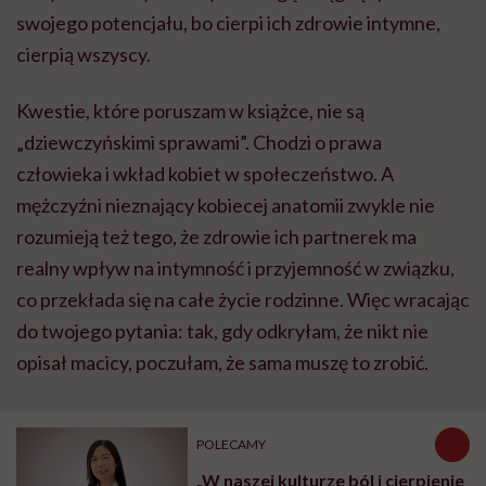
swojego potencjału, bo cierpi ich zdrowie intymne,
cierpią wszyscy.
Kwestie, które poruszam w książce, nie są
„dziewczyńskimi sprawami”. Chodzi o prawa
człowieka i wkład kobiet w społeczeństwo. A
mężczyźni nieznający kobiecej anatomii zwykle nie
rozumieją też tego, że zdrowie ich partnerek ma
realny wpływ na intymność i przyjemność w związku,
co przekłada się na całe życie rodzinne. Więc wracając
do twojego pytania: tak, gdy odkryłam, że nikt nie
opisał macicy, poczułam, że sama muszę to zrobić.
POLECAMY
„W naszej kulturze ból i cierpienie