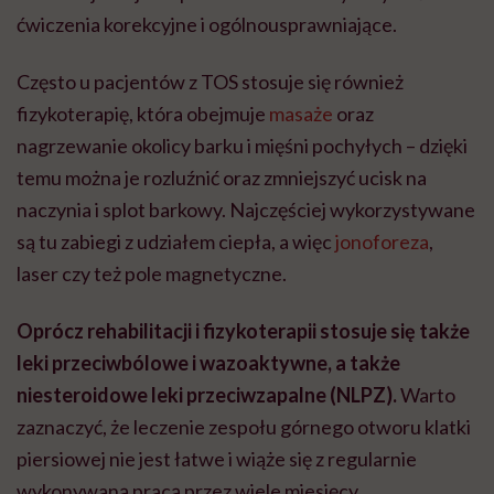
ćwiczenia korekcyjne i ogólnousprawniające.
Często u pacjentów z TOS stosuje się również
fizykoterapię, która obejmuje
masaże
oraz
nagrzewanie okolicy barku i mięśni pochyłych – dzięki
temu można je rozluźnić oraz zmniejszyć ucisk na
naczynia i splot barkowy. Najczęściej wykorzystywane
są tu zabiegi z udziałem ciepła, a więc
jonoforeza
,
laser czy też pole magnetyczne.
Oprócz rehabilitacji i fizykoterapii stosuje się także
leki przeciwbólowe i wazoaktywne, a także
niesteroidowe leki przeciwzapalne (NLPZ).
Warto
zaznaczyć, że leczenie zespołu górnego otworu klatki
piersiowej nie jest łatwe i wiąże się z regularnie
wykonywaną pracą przez wiele miesięcy.