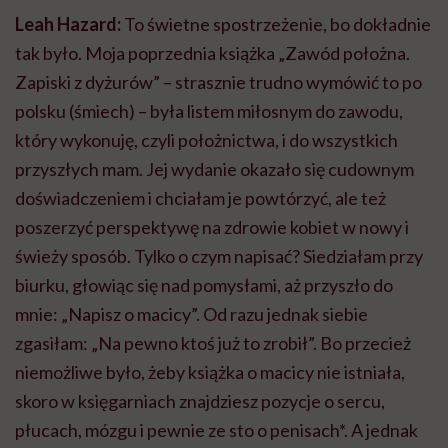
Leah Hazard:
To świetne spostrzeżenie, bo dokładnie
tak było. Moja poprzednia książka „Zawód położna.
Zapiski z dyżurów” – strasznie trudno wymówić to po
polsku (śmiech) – była listem miłosnym do zawodu,
który wykonuję, czyli położnictwa, i do wszystkich
przyszłych mam. Jej wydanie okazało się cudownym
doświadczeniem i chciałam je powtórzyć, ale też
poszerzyć perspektywę na zdrowie kobiet w nowy i
świeży sposób. Tylko o czym napisać? Siedziałam przy
biurku, głowiąc się nad pomysłami, aż przyszło do
mnie: „Napisz o macicy”. Od razu jednak siebie
zgasiłam: „Na pewno ktoś już to zrobił”. Bo przecież
niemożliwe było, żeby książka o macicy nie istniała,
skoro w księgarniach znajdziesz pozycje o sercu,
płucach, mózgu i pewnie ze sto o penisach*. A jednak