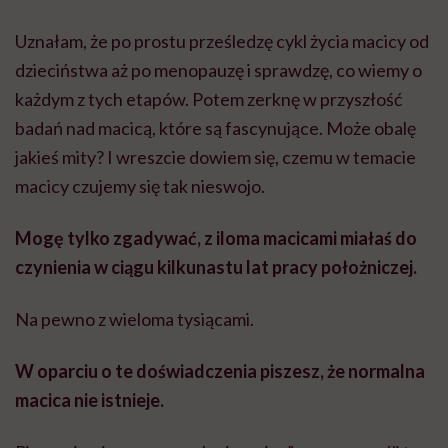
Uznałam, że po prostu prześledzę cykl życia macicy od
dzieciństwa aż po menopauzę i sprawdzę, co wiemy o
każdym z tych etapów. Potem zerknę w przyszłość
badań nad macicą, które są fascynujące. Może obalę
jakieś mity? I wreszcie dowiem się, czemu w temacie
macicy czujemy się tak nieswojo.
Mogę tylko zgadywać, z iloma macicami miałaś do
czynienia w ciągu kilkunastu lat pracy położniczej.
Na pewno z wieloma tysiącami.
W oparciu o te doświadczenia piszesz, że normalna
macica nie istnieje.