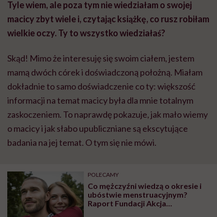
Tyle wiem, ale poza tym nie wiedziałam o swojej
macicy zbyt wiele i, czytając książkę, co rusz robiłam
wielkie oczy. Ty to wszystko wiedziałaś?
Skąd! Mimo że interesuję się swoim ciałem, jestem
mamą dwóch córek i doświadczoną położną. Miałam
dokładnie to samo doświadczenie co ty: większość
informacji na temat macicy była dla mnie totalnym
zaskoczeniem. To naprawdę pokazuje, jak mało wiemy
o macicy i jak słabo upubliczniane są ekscytujące
badania na jej temat. O tym się nie mówi.
POLECAMY
Co mężczyźni wiedzą o okresie i
ubóstwie menstruacyjnym?
Raport Fundacji Akcja
Menstruacja pokazuje, jak wiele