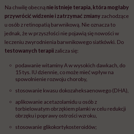
Na chwilę obecną
nie istnieje terapia, która mogłaby
przywrócić widzenie i zatrzymać zmiany
zachodzące
u osób z retinopatią barwnikową. Nie oznacza to
jednak, że w przyszłości nie pojawią się nowości w
leczeniu zwyrodnienia barwnikowego siatkówki. Do
testowanych terapii
zalicza się:
podawanie witaminy A w wysokich dawkach, do
15 tys. IU dziennie, co może mieć wpływ na
spowolnienie rozwoju choroby,
stosowanie kwasu dokozaheksaenowego (DHA),
aplikowanie acetazolamidu u osób z
torbielowatym obrzękiem plamki w celu redukcji
obrzęku i poprawy ostrości wzroku,
stosowanie glikokortykosteroidów;