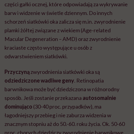
części gałki ocznej, które odpowiadają za wykrywanie
barw i widzenie w świetle dziennym. Do innych
schorzeń siatkówki oka zalicza się m.in. zwyrodnienie
plamki żółtej związane z wiekiem (Age-related
Macular Degeneration – AMD) oraz zwyrodnienie
kraciaste często występujące u osób z
odwarstwieniem siatkówki.
Przyczyną
zwyrodnienia siatkówki oka są
odziedziczone wadliwe geny
. Retinopatia
barwnikowa może być dziedziczona w różnorodny
sposób. Jeśli zostanie przekazana
autosomalnie
dominująco
(30-40 proc. przypadków), ma
łagodniejszy przebieg i nie zaburza widzenia w
znacznym stopniu aż do 50.-60. roku życia. Ok. 50-60
proc. chorych dziedziczy zwyrodnienie barwnikowe