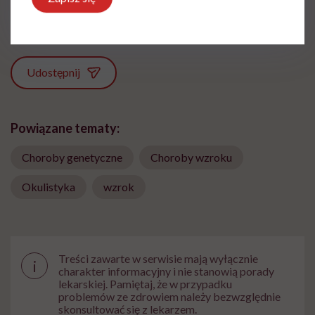
Zobacz profil
Udostępnij
Powiązane tematy:
Choroby genetyczne
Choroby wzroku
Okulistyka
wzrok
Treści zawarte w serwisie mają wyłącznie
i
charakter informacyjny i nie stanowią porady
lekarskiej. Pamiętaj, że w przypadku
problemów ze zdrowiem należy bezwzględnie
skonsultować się z lekarzem.