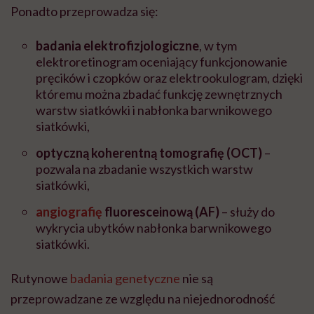
Ponadto przeprowadza się:
badania elektrofizjologiczne
, w tym
elektroretinogram oceniający funkcjonowanie
pręcików i czopków oraz elektrookulogram, dzięki
któremu można zbadać funkcję zewnętrznych
warstw siatkówki i nabłonka barwnikowego
siatkówki,
optyczną koherentną tomografię (OCT)
–
pozwala na zbadanie wszystkich warstw
siatkówki,
angiografię
fluoresceinową (AF)
– służy do
wykrycia ubytków nabłonka barwnikowego
siatkówki.
Rutynowe
badania genetyczne
nie są
przeprowadzane ze względu na niejednorodność