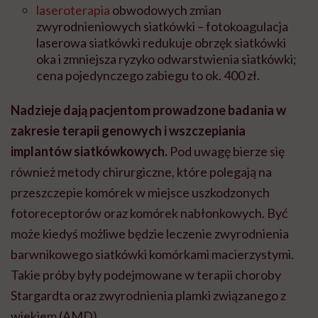
laseroterapia
obwodowych zmian
zwyrodnieniowych siatkówki – fotokoagulacja
laserowa siatkówki redukuje obrzęk siatkówki
oka i zmniejsza ryzyko odwarstwienia siatkówki;
cena pojedynczego zabiegu to ok. 400 zł.
Nadzieje dają pacjentom prowadzone badania w
zakresie terapii genowych i wszczepiania
implantów siatkówkowych.
Pod uwagę bierze się
również metody chirurgiczne, które polegają na
przeszczepie komórek w miejsce uszkodzonych
fotoreceptorów oraz komórek nabłonkowych. Być
może kiedyś możliwe będzie leczenie zwyrodnienia
barwnikowego siatkówki komórkami macierzystymi.
Takie próby były podejmowane w terapii choroby
Stargardta oraz zwyrodnienia plamki związanego z
wiekiem (AMD).