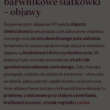
barwnikowe siatkówki
– objawy
Do pierwszych objawów RP należą
ślepota
zmierzchowa
(nyktanopia) czyli zaburzenie widzenia
nocnego oraz
utrata obwodowego pola widzenia
.
Symptomy te zazwyczaj obserwuje się już w młodości,
objawy są
bezbolesne i dotyczą obydwu oczu
. W
kolejnej fazie choroby dochodzi do
utraty lub
upośledzenia widzenia centralnego
. Gdy choroba
postępuje, pojawia się widzenie tunelowe – chory ma
wrażenie, jakby patrzył z głębi tunelu czy przez rurę.
Inne objawy towarzyszące retinopatii barwnikowej to
problemy z widzeniem przy słabym oświetleniu,
krótkowzroczność, stożek rogówki i
zaćma
.