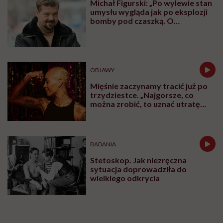
Michał Figurski: „Po wylewie stan
umysłu wygląda jak po eksplozji
bomby pod czaszką. O
jakiejkolwiek pracy myśli się na
samym końcu”
OBJAWY
Mięśnie zaczynamy tracić już po
trzydziestce. „Najgorsze, co
można zrobić, to uznać utratę
sprawności za nieunikniony
element starzenia”
BADANIA
Stetoskop. Jak niezręczna
sytuacja doprowadziła do
wielkiego odkrycia