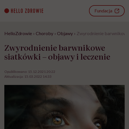
Go
to
Fundacja
content
HelloZdrowie
›
Choroby
›
Objawy
›
Zwyrodnienie barwnikowe s
Zwyrodnienie barwnikowe
siatkówki – objawy i leczenie
Opublikowano:
15.12.2021 20:22
Aktualizacja:
15.03.2022 14:33