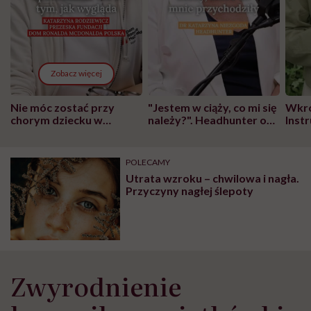
Zobacz więcej
Nie móc zostać przy
"Jestem w ciąży, co mi się
Wkró
chorym dziecku w
należy?". Headhunter o
Inst
szpitalu to tortura.
zmianie pokoleniowej u
atak
"Przeszkadzać w tym
kobiet w ciąży na rynku
wars
może chyba tylko
pracy
eksp
POLECAMY
głupota i brak
Utrata wzroku – chwilowa i nagła.
wyobraźni"
Przyczyny nagłej ślepoty
Zwyrodnienie