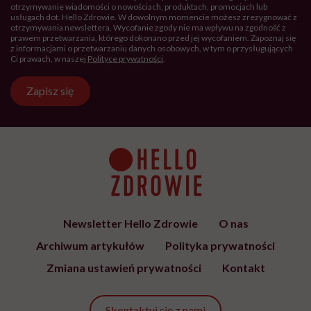
otrzymywanie wiadomości o nowościach, produktach, promocjach lub
usługach dot. Hello Zdrowie. W dowolnym momencie możesz zrezygnować z
otrzymywania newslettera. Wycofanie zgody nie ma wpływu na zgodność z
prawem przetwarzania, którego dokonano przed jej wycofaniem. Zapoznaj się
z informacjami o przetwarzaniu danych osobowych, w tym o przysługujących
Ci prawach, w naszej
Polityce prywatności
.
Zapisz się
Newsletter Hello Zdrowie
O nas
Archiwum artykułów
Polityka prywatności
Zmiana ustawień prywatności
Kontakt
Skontaktuj się z nami