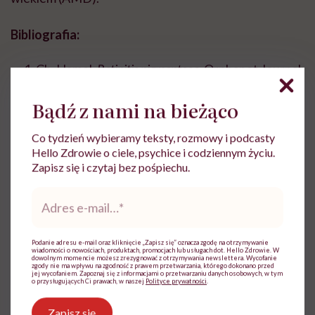
Bibliografia:
Ch. Hamel,
Retinitis pigmentosa
, Orphanet Journal
of Rare Diseases
2006,
1
:40, 2006.
Bądź z nami na bieżąco
M. Misiuk-Hojło, J. Ciecierski ,
Zwyrodnienie
barwnikowe siatkówki – współczesne możliwości
Co tydzień wybieramy teksty, rozmowy i podcasty
diagnostyki i leczenia
, Ophthatherapy, vol. 2/Nr
Hello Zdrowie o ciele, psychice i codziennym życiu.
4(8)/2015 (s. 258-262).
Zapisz się i czytaj bez pośpiechu.
Adres
e-
mail
*
Podanie adresu e-mail oraz kliknięcie „Zapisz się” oznacza zgodę na otrzymywanie
wiadomości o nowościach, produktach, promocjach lub usługach dot. Hello Zdrowie. W
Patrycja Nawojowska
dowolnym momencie możesz zrezygnować z otrzymywania newslettera. Wycofanie
zgody nie ma wpływu na zgodność z prawem przetwarzania, którego dokonano przed
jej wycofaniem. Zapoznaj się z informacjami o przetwarzaniu danych osobowych, w tym
Od wielu lat zajmuje się tworzeniem treści z
o przysługujących Ci prawach, w naszej
Polityce prywatności
.
zakresu szeroko pojętego zdrowia i
medycyny.
Zapisz się