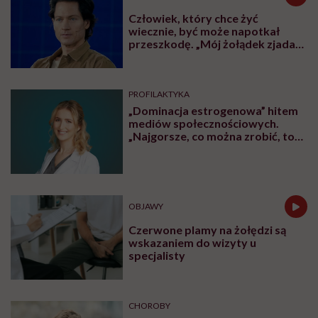
Człowiek, który chce żyć
wiecznie, być może napotkał
przeszkodę. „Mój żołądek zjada
sam siebie”
PROFILAKTYKA
„Dominacja estrogenowa” hitem
mediów społecznościowych.
„Najgorsze, co można zrobić, to
leczyć modne hasło”
OBJAWY
Czerwone plamy na żołędzi są
wskazaniem do wizyty u
specjalisty
CHOROBY