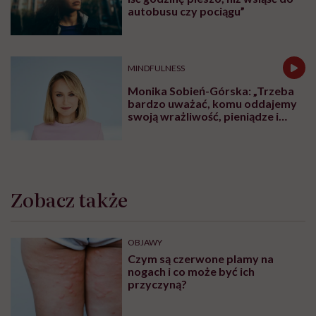
autobusu czy pociągu”
MINDFULNESS
Monika Sobień-Górska: „Trzeba
bardzo uważać, komu oddajemy
swoją wrażliwość, pieniądze i
zaufanie”
Zobacz także
OBJAWY
Czym są czerwone plamy na
nogach i co może być ich
przyczyną?