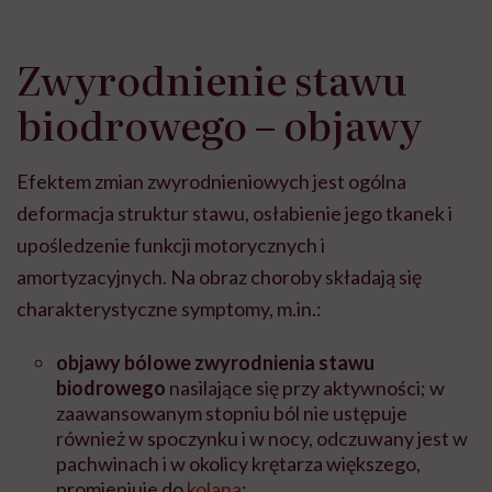
Zwyrodnienie stawu
biodrowego – objawy
Efektem zmian zwyrodnieniowych jest ogólna
deformacja struktur stawu, osłabienie jego tkanek i
upośledzenie funkcji motorycznych i
amortyzacyjnych. Na obraz choroby składają się
charakterystyczne symptomy, m.in.:
objawy bólowe zwyrodnienia stawu
biodrowego
nasilające się przy aktywności; w
zaawansowanym stopniu ból nie ustępuje
również w spoczynku i w nocy, odczuwany jest w
pachwinach i w okolicy krętarza większego,
promieniuje do
kolana
;