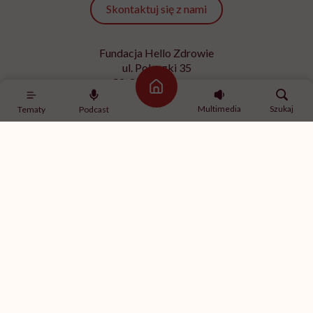
Skontaktuj się z nami
Fundacja Hello Zdrowie
ul. Poleczki 35
02-822 Warszawa
Strona główna
NIP 9512613236
Multimedia
Szukaj
Tematy
Podcast
Kontakt z redakcją
redakcja@hellozdrowie.pl
Dołącz do naszej społeczności
Właścicielem serwisu
HelloZdrowie
jest Fundacja należąca
do
USP Zdrowie sp. z o.o.
, które jest częścią
USP Group
.
Treści zawarte w serwisie HelloZdrowie mają charakter
informacyjno-edukacyjny. Jeśli potrzebujesz porady
odnośnie swojego stanu zdrowia, skonsultuj się z lekarzem