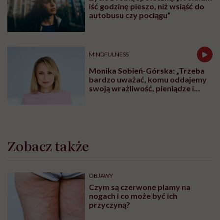
iść godzinę pieszo, niż wsiąść do
autobusu czy pociągu”
MINDFULNESS
Monika Sobień-Górska: „Trzeba
bardzo uważać, komu oddajemy
swoją wrażliwość, pieniądze i
zaufanie”
Zobacz także
OBJAWY
Czym są czerwone plamy na
nogach i co może być ich
przyczyną?