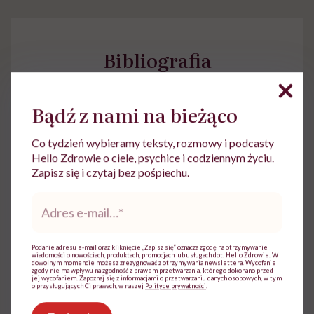
Bibliografia
Bądź z nami na bieżąco
Przytrzymaj i odkryj
Co tydzień wybieramy teksty, rozmowy i podcasty
Hello Zdrowie o ciele, psychice i codziennym życiu.
Zapisz się i czytaj bez pośpiechu.
Adres
e-
mail
*
Podanie adresu e-mail oraz kliknięcie „Zapisz się” oznacza zgodę na otrzymywanie
Agata Oleszkiewicz
wiadomości o nowościach, produktach, promocjach lub usługach dot. Hello Zdrowie. W
dowolnym momencie możesz zrezygnować z otrzymywania newslettera. Wycofanie
zgody nie ma wpływu na zgodność z prawem przetwarzania, którego dokonano przed
Jako czynny fizjoterapeuta mam już
jej wycofaniem. Zapoznaj się z informacjami o przetwarzaniu danych osobowych, w tym
o przysługujących Ci prawach, w naszej
Polityce prywatności
.
wieloletnie doświadczenie w pracy z
dziećmi, dorosłymi i osobami starszymi.