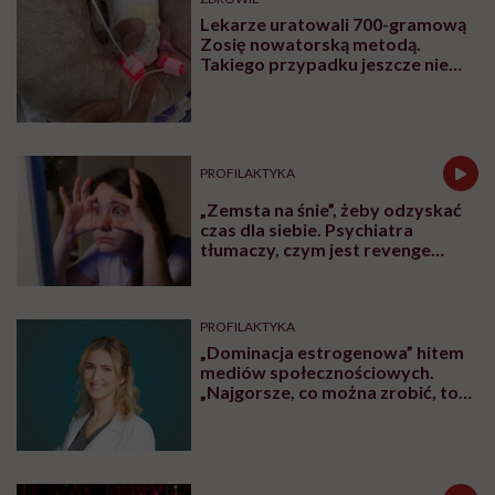
Lekarze uratowali 700-gramową
Zosię nowatorską metodą.
Takiego przypadku jeszcze nie
było
PROFILAKTYKA
„Zemsta na śnie”, żeby odzyskać
czas dla siebie. Psychiatra
tłumaczy, czym jest revenge
bedtime procrastination
PROFILAKTYKA
„Dominacja estrogenowa” hitem
mediów społecznościowych.
„Najgorsze, co można zrobić, to
leczyć modne hasło”