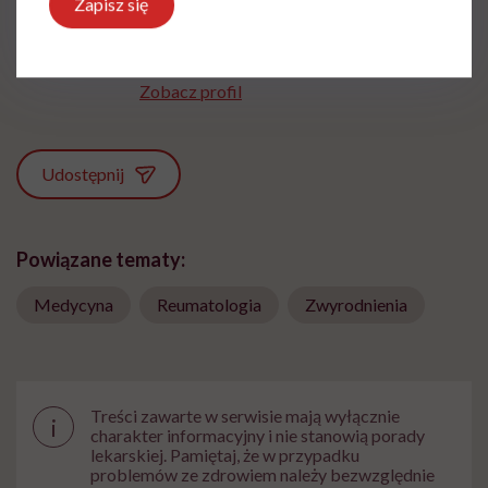
Zapisz się
Obecnie jestem specjalistą ds rehabilitacji i
oligofrenopedagogiem w branży terapii
zajęciowej.
Zobacz profil
Udostępnij
Powiązane tematy:
Medycyna
Reumatologia
Zwyrodnienia
Treści zawarte w serwisie mają wyłącznie
i
charakter informacyjny i nie stanowią porady
lekarskiej. Pamiętaj, że w przypadku
problemów ze zdrowiem należy bezwzględnie