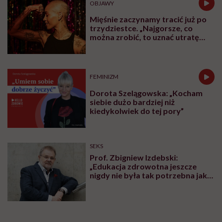
OBJAWY
Mięśnie zaczynamy tracić już po
trzydziestce. „Najgorsze, co
można zrobić, to uznać utratę
sprawności za nieunikniony
element starzenia”
FEMINIZM
Dorota Szelągowska: „Kocham
siebie dużo bardziej niż
kiedykolwiek do tej pory”
SEKS
Prof. Zbigniew Izdebski:
„Edukacja zdrowotna jeszcze
nigdy nie była tak potrzebna jak
teraz, kiedy jest taki chaos
informacyjny”