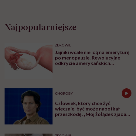
Najpopularniejsze
ZDROWIE
Jajniki wcale nie idą na emeryturę
po menopauzie. Rewolucyjne
odkrycie amerykańskich
naukowców
CHOROBY
Człowiek, który chce żyć
wiecznie, być może napotkał
przeszkodę. „Mój żołądek zjada
sam siebie”
ZDROWIE