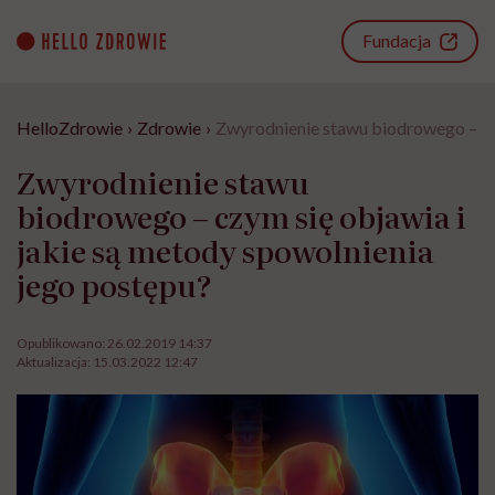
Go
to
Fundacja
content
HelloZdrowie
›
Zdrowie
›
Zwyrodnienie stawu biodrowego – czy
Zwyrodnienie stawu
biodrowego – czym się objawia i
jakie są metody spowolnienia
jego postępu?
Opublikowano:
26.02.2019 14:37
Aktualizacja:
15.03.2022 12:47