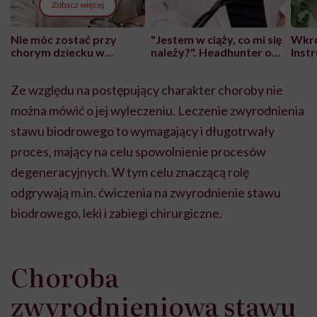
Zobacz więcej
Nie móc zostać przy
"Jestem w ciąży, co mi się
Wkró
chorym dziecku w
należy?". Headhunter o
Inst
szpitalu to tortura.
zmianie pokoleniowej u
atak
"Przeszkadzać w tym
kobiet w ciąży na rynku
wars
Ze względu na postępujący charakter choroby nie
może chyba tylko
pracy
eksp
głupota i brak
można mówić o jej wyleczeniu. Leczenie zwyrodnienia
wyobraźni"
stawu biodrowego to wymagający i długotrwały
proces, mający na celu spowolnienie procesów
degeneracyjnych. W tym celu znaczącą rolę
odgrywają m.in. ćwiczenia na zwyrodnienie stawu
biodrowego, leki i zabiegi chirurgiczne.
Choroba
zwyrodnieniowa stawu