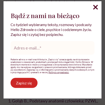
stopniowe zwiększanie obciążeń treningowych.
A
gdy zakwasy już się pojawią? Potwierdzonym
Bądź z nami na bieżąco
badaniami sposobem na zakwasy mięśni ud jest picie
soku z wiśni. Przyjęcie tego napoju przed treningiem
Co tydzień wybieramy teksty, rozmowy i podcasty
łagodzi zakwasy i skraca czas ich utrzymywania się.
Hello Zdrowie o ciele, psychice i codziennym życiu.
Zapisz się i czytaj bez pośpiechu.
Dobrym patentem jest także sauna – dotlenia
Adres
mięśnie, poprawia krążenie krwi; w podobny sposób
e-
działa naprzemienne wykonywanie ciepłych i
mail
*
zimnych natrysków. Polecaną metodą na zakwasy
Podanie adresu e-mail oraz kliknięcie „Zapisz się” oznacza zgodę na otrzymywanie
wiadomości o nowościach, produktach, promocjach lub usługach dot. Hello Zdrowie. W
jest także masaż
. A czego nie robić? Nie ma sensu
dowolnym momencie możesz zrezygnować z otrzymywania newslettera. Wycofanie
zgody nie ma wpływu na zgodność z prawem przetwarzania, którego dokonano przed
sięgać po leki przeciwbólowe czy wykonywanie
jej wycofaniem. Zapoznaj się z informacjami o przetwarzaniu danych osobowych, w tym
o przysługujących Ci prawach, w naszej
Polityce prywatności
.
intensywnego treningu na następny dzień.
Zapisz się
Bibliografia:
Gołąb B., Podstawy anatomii człowieka; PZWL,