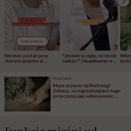
Zobacz więcej
Nie móc zostać przy
"Jestem w ciąży, co mi się
Wkró
chorym dziecku w
należy?". Headhunter o
Inst
szpitalu to tortura.
zmianie pokoleniowej u
atak
"Przeszkadzać w tym
kobiet w ciąży na rynku
wars
może chyba tylko
pracy
eksp
POLECAMY
głupota i brak
Masz uczucie ciężkich nóg?
wyobraźni"
Zobacz, co najczęściej jest tego
przyczyną i jak sobie pomóc.
Wyjaśnia flebolog
Funkcje mięśni ud