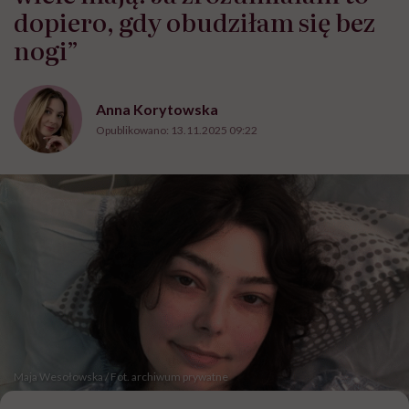
dopiero, gdy obudziłam się bez
nogi”
Anna Korytowska
Opublikowano:
13.11.2025 09:22
Maja Wesołowska / Fot. archiwum prywatne