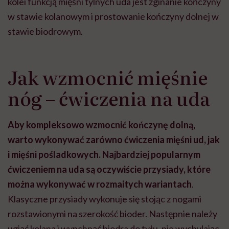
kolei funkcją mięśni tylnych uda jest zginanie kończyny
w stawie kolanowym i prostowanie kończyny dolnej w
stawie biodrowym.
Jak wzmocnić mięśnie
nóg – ćwiczenia na uda
Aby kompleksowo wzmocnić kończynę dolną,
warto wykonywać zarówno ćwiczenia mięśni ud, jak
i mięśni pośladkowych. Najbardziej popularnym
ćwiczeniem na uda są oczywiście przysiady, które
można wykonywać w rozmaitych wariantach
.
Klasyczne przysiady wykonuje się stojąc z nogami
rozstawionymi na szerokość bioder. Następnie należy
ugiąć kolana i wypchnąć biodra do tyłu, nie wychylając