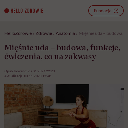
Go
to
Fundacja
content
HelloZdrowie
›
Zdrowie
›
Anatomia
›
Mięśnie uda – budowa, fu
Mięśnie uda – budowa, funkcje,
ćwiczenia, co na zakwasy
Opublikowano:
28.01.2021 22:23
Aktualizacja:
03.11.2023 15:48