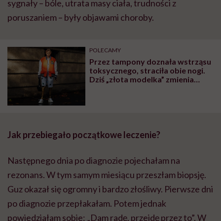
sygnały – bóle, utrata masy ciała, trudności z
poruszaniem – były objawami choroby.
POLECAMY
Przez tampony doznała wstrząsu
toksycznego, straciła obie nogi.
Dziś „złota modelka” zmienia
świat mody
Jak przebiegało początkowe leczenie?
Następnego dnia po diagnozie pojechałam na
rezonans. W tym samym miesiącu przeszłam biopsję.
Guz okazał się ogromny i bardzo złośliwy. Pierwsze dni
po diagnozie przepłakałam. Potem jednak
powiedziałam sobie: „Dam radę, przejdę przez to”. W