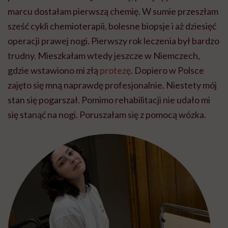
marcu dostałam pierwszą chemię. W sumie przeszłam
sześć cykli chemioterapii, bolesne biopsje i aż dziesięć
operacji prawej nogi. Pierwszy rok leczenia był bardzo
trudny. Mieszkałam wtedy jeszcze w Niemczech,
gdzie wstawiono mi złą
protezę
. Dopiero w Polsce
zajęto się mną naprawdę profesjonalnie. Niestety mój
stan się pogarszał. Pomimo rehabilitacji nie udało mi
się stanąć na nogi. Poruszałam się z pomocą wózka.