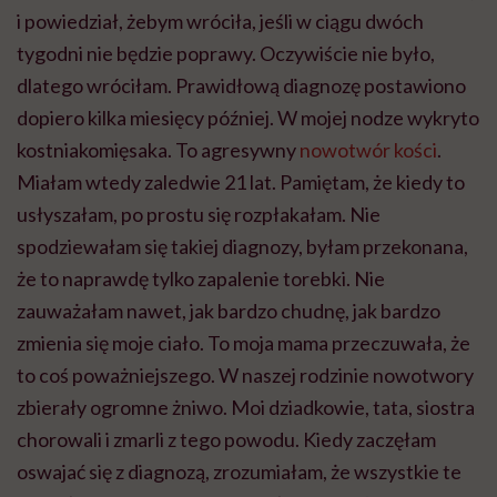
i powiedział, żebym wróciła, jeśli w ciągu dwóch
tygodni nie będzie poprawy. Oczywiście nie było,
dlatego wróciłam. Prawidłową diagnozę postawiono
dopiero kilka miesięcy później. W mojej nodze wykryto
kostniakomięsaka. To agresywny
nowotwór kości
.
Miałam wtedy zaledwie 21 lat. Pamiętam, że kiedy to
usłyszałam, po prostu się rozpłakałam. Nie
spodziewałam się takiej diagnozy, byłam przekonana,
że to naprawdę tylko zapalenie torebki. Nie
zauważałam nawet, jak bardzo chudnę, jak bardzo
zmienia się moje ciało. To moja mama przeczuwała, że
to coś poważniejszego. W naszej rodzinie nowotwory
zbierały ogromne żniwo. Moi dziadkowie, tata, siostra
chorowali i zmarli z tego powodu. Kiedy zaczęłam
oswajać się z diagnozą, zrozumiałam, że wszystkie te