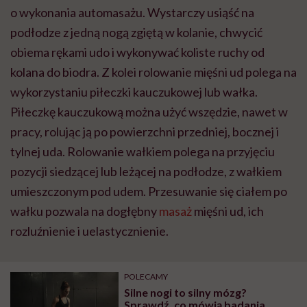
o wykonania automasażu. Wystarczy usiąść na
podłodze z jedną nogą zgiętą w kolanie, chwycić
obiema rękami udo i wykonywać koliste ruchy od
kolana do biodra. Z kolei rolowanie mięśni ud polega na
wykorzystaniu piłeczki kauczukowej lub wałka.
Piłeczkę kauczukową można użyć wszędzie, nawet w
pracy, rolując ją po powierzchni przedniej, bocznej i
tylnej uda. Rolowanie wałkiem polega na przyjęciu
pozycji siedzącej lub leżącej na podłodze, z wałkiem
umieszczonym pod udem. Przesuwanie się ciałem po
wałku pozwala na dogłębny
masaż
mięśni ud, ich
rozluźnienie i uelastycznienie.
POLECAMY
Silne nogi to silny mózg?
Sprawdź, co mówią badania