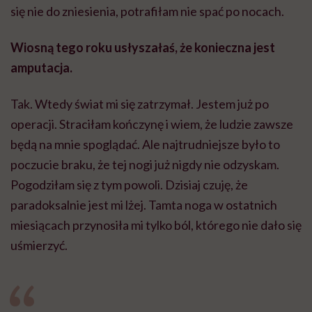
się nie do zniesienia, potrafiłam nie spać po nocach.
Wiosną tego roku usłyszałaś, że konieczna jest
amputacja.
Tak. Wtedy świat mi się zatrzymał. Jestem już po
operacji. Straciłam kończynę i wiem, że ludzie zawsze
będą na mnie spoglądać. Ale najtrudniejsze było to
poczucie braku, że tej nogi już nigdy nie odzyskam.
Pogodziłam się z tym powoli. Dzisiaj czuję, że
paradoksalnie jest mi lżej. Tamta noga w ostatnich
miesiącach przynosiła mi tylko ból, którego nie dało się
uśmierzyć.