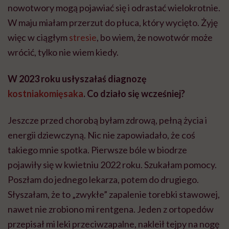
nowotwory mogą pojawiać się i odrastać wielokrotnie.
W maju miałam przerzut do płuca, który wycięto. Żyję
więc w ciągłym
stresie
, bo wiem, że nowotwór może
wrócić, tylko nie wiem kiedy.
W 2023 roku usłyszałaś diagnozę
kostniakomięsaka
. Co działo się wcześniej?
Jeszcze przed chorobą byłam zdrową, pełną życia i
energii dziewczyną. Nic nie zapowiadało, że coś
takiego mnie spotka. Pierwsze bóle w biodrze
pojawiły się w kwietniu 2022 roku. Szukałam pomocy.
Poszłam do jednego lekarza, potem do drugiego.
Słyszałam, że to „zwykłe” zapalenie torebki stawowej,
nawet nie zrobiono mi rentgena. Jeden z ortopedów
przepisał mi leki przeciwzapalne, nakleił tejpy na nogę