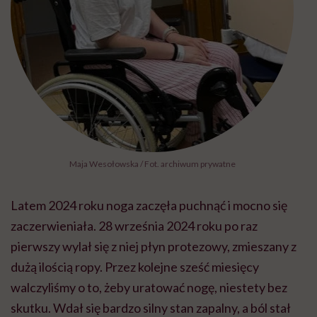
Maja Wesołowska / Fot. archiwum prywatne
Latem 2024 roku noga zaczęła puchnąć i mocno się
zaczerwieniała. 28 września 2024 roku po raz
pierwszy wylał się z niej płyn protezowy, zmieszany z
dużą ilością ropy. Przez kolejne sześć miesięcy
walczyliśmy o to, żeby uratować nogę, niestety bez
skutku. Wdał się bardzo silny stan zapalny, a ból stał