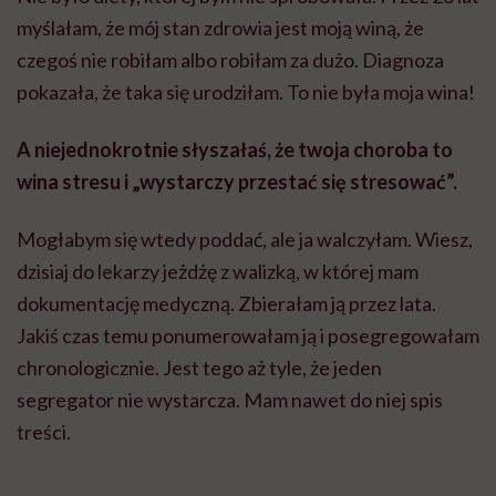
myślałam, że mój stan zdrowia jest moją winą, że
czegoś nie robiłam albo robiłam za dużo. Diagnoza
pokazała, że taka się urodziłam. To nie była moja wina!
A niejednokrotnie słyszałaś, że twoja choroba to
wina stresu i „wystarczy przestać się stresować”.
Mogłabym się wtedy poddać, ale ja walczyłam. Wiesz,
dzisiaj do lekarzy jeżdżę z walizką, w której mam
dokumentację medyczną. Zbierałam ją przez lata.
Jakiś czas temu ponumerowałam ją i posegregowałam
chronologicznie. Jest tego aż tyle, że jeden
segregator nie wystarcza. Mam nawet do niej spis
treści.