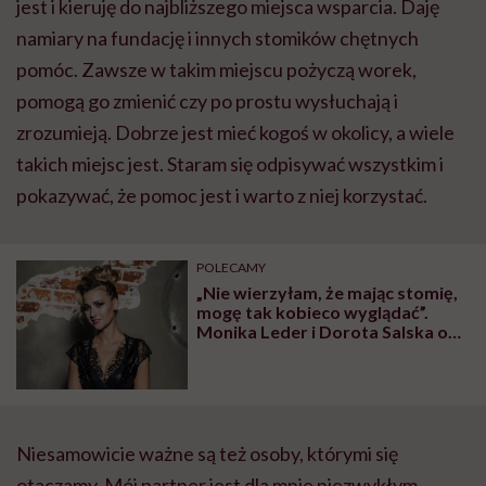
jest i kieruję do najbliższego miejsca wsparcia. Daję
namiary na fundację i innych stomików chętnych
pomóc. Zawsze w takim miejscu pożyczą worek,
pomogą go zmienić czy po prostu wysłuchają i
zrozumieją. Dobrze jest mieć kogoś w okolicy, a wiele
takich miejsc jest. Staram się odpisywać wszystkim i
pokazywać, że pomoc jest i warto z niej korzystać.
POLECAMY
„Nie wierzyłam, że mając stomię,
mogę tak kobieco wyglądać”.
Monika Leder i Dorota Salska o
niezwykłym projekcie „Zrozumieć
stomię”
Niesamowicie ważne są też osoby, którymi się
otaczamy. Mój partner jest dla mnie niezwykłym