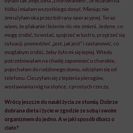
byłam tak zmęczona „chorowaniem”, że leżałam na
łóżku i miałam wszystkiego dosyć. Miesiąc nie
zmrużyłam oka przez ból rany operacyjnej. Teraz
wiem, że płakanie i leżenie nic nie zmieni. Jedyne, co
mogę zrobić, to wstać, spojrzeć w lustro, przyjrzeć się
sytuacji, powiedzieć „jest, jak jest” i zastanowić, co
mogłabym zrobić, żeby żyło mi się lepiej. Wtedy
potrzebowałam na chwilę zapomnieć o chorobie,
pojechałam do rodzinnego domu, odcięłam się od
telefonu. Cieszyłam się z lepienia pierogów,
wystawiania nóg na słońce, z prostych rzeczy.
Wrócę jeszcze do nauki życia ze stomią. Dobrze
dobrana dieta i życie w zgodzie ze sobą i swoim
organizmem do jedno. A w jaki sposób dbasz o
ciało?