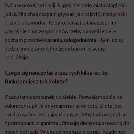
życia w nowej sytuacji. Nigdy nie będę miała ciągłości
jelita. Nie chcę rozpamiętywać, jak to było mieć
płaski
brzuch
bez worka. To było, teraz jest inaczej. I im
więcej się nauczę sposobów, żeby było mi lepiej –
poznam przeciwskazania, udogodnienia – tym lepiej
będzie mi się żyło. Chodzę na basen, pracuję,
podróżuję.
Czego się nauczyłaś przez tych kilka lat, że
funkcjonujesz tak dobrze?
Zadbałam o szacunek do siebie. Pozwalam sobie na
solone chrupki, kiedy mam na nie ochotę. Dieta jest
bardzo ważna, ale najważniejsze, żeby była w zgodzie
z potrzebami organizmu. Stosuję dietę dopasowaną do
moich potrzeb. Wiem, co mi służy, a co nie. Każdy jest