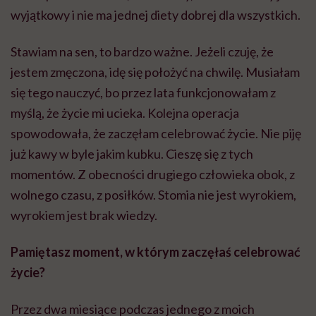
wyjątkowy i nie ma jednej diety dobrej dla wszystkich.
Stawiam na sen, to bardzo ważne. Jeżeli czuję, że
jestem zmęczona, idę się położyć na chwilę. Musiałam
się tego nauczyć, bo przez lata funkcjonowałam z
myślą, że życie mi ucieka. Kolejna operacja
spowodowała, że zaczęłam celebrować życie. Nie piję
już kawy w byle jakim kubku. Cieszę się z tych
momentów. Z obecności drugiego człowieka obok, z
wolnego czasu, z posiłków. Stomia nie jest wyrokiem,
wyrokiem jest brak wiedzy.
Pamiętasz moment, w którym zaczęłaś celebrować
życie?
Przez dwa miesiące podczas jednego z moich