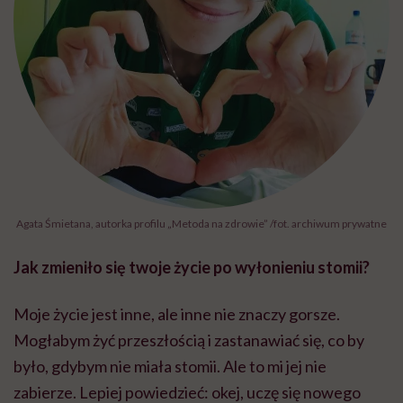
Agata Śmietana, autorka profilu „Metoda na zdrowie” /fot. archiwum prywatne
Jak zmieniło się twoje życie po wyłonieniu stomii?
Moje życie jest inne, ale inne nie znaczy gorsze.
Mogłabym żyć przeszłością i zastanawiać się, co by
było, gdybym nie miała stomii. Ale to mi jej nie
zabierze. Lepiej powiedzieć: okej, uczę się nowego