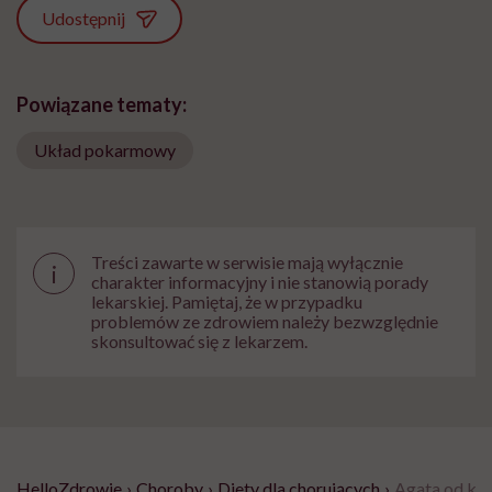
Udostępnij
Powiązane tematy:
Układ pokarmowy
Treści zawarte w serwisie mają wyłącznie
i
charakter informacyjny i nie stanowią porady
lekarskiej. Pamiętaj, że w przypadku
problemów ze zdrowiem należy bezwzględnie
skonsultować się z lekarzem.
HelloZdrowie
›
Choroby
›
Diety dla chorujących
›
Agata od kilk