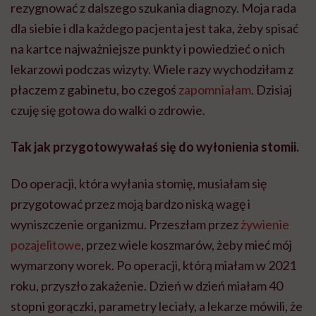
rezygnować z dalszego szukania diagnozy. Moja rada
dla siebie i dla każdego pacjenta jest taka, żeby spisać
na kartce najważniejsze punkty i powiedzieć o nich
lekarzowi podczas wizyty. Wiele razy wychodziłam z
płaczem z gabinetu, bo czegoś
zapomniałam
. Dzisiaj
czuję się gotowa do walki o zdrowie.
Tak jak przygotowywałaś się do wyłonienia stomii.
Do operacji, która wyłania stomię, musiałam się
przygotować przez moją bardzo niską wagę i
wyniszczenie organizmu. Przeszłam przez
żywienie
pozajelitowe
, przez wiele koszmarów, żeby mieć mój
wymarzony worek. Po operacji, którą miałam w 2021
roku, przyszło zakażenie. Dzień w dzień miałam 40
stopni gorączki, parametry leciały, a lekarze mówili, że