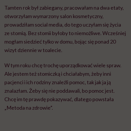
Tamten rok był zabiegany, pracowałam na dwa etaty,
otworzyłam wymarzony salon kosmetyczny,
prowadziłam social media, do tego uczyłam się życia
ze stomią. Bez stomii byłoby to niemożliwe. Wcześniej
mogłam siedzieć tylko w domu, bojąc się ponad 20
wizyt dziennie w toalecie.
W tym roku chcę trochę uporządkować wiele spraw.
Ale jestem też stomiczką i chciałabym, żeby inni
pacjenci i ich rodziny znaleźli pomoc, tak jak ja ją
znalazłam. Żeby się nie poddawali, bo pomoc jest.
Chcę im tę prawdę pokazywać, dlatego powstała
„Metoda na zdrowie”.