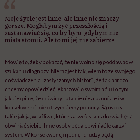
Moje życie jest inne, ale inne nie znaczy
gorsze. Mogłabym żyć przeszłością i
zastanawiać się, co by było, gdybym nie
miała stomii. Ale to mi jej nie zabierze
Mówię to, żeby pokazać, że nie wolno się poddawać w
szukaniu diagnozy. Nieraz jest tak, wiem to ze swojego
doświadczenia i zasłyszanych historii, że tak bardzo
chcemy opowiedzieć lekarzowi o swoim bólu i o tym,
jak cierpimy, że mówimy totalnie niezrozumiale i w
konsekwencji nie otrzymujemy pomocy. Są osoby
takie jak ja, wrażliwe, które za swój stan zdrowia będą
obwiniać siebie. Inne osoby będą obwiniać lekarzy i
system. W konsekwencji i jedni, i drudzy będą