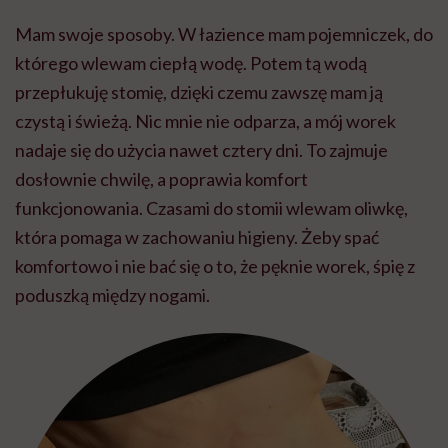
Mam swoje sposoby. W łazience mam pojemniczek, do
którego wlewam ciepłą wodę. Potem tą wodą
przepłukuję stomię, dzięki czemu zawszę mam ją
czystą i świeżą. Nic mnie nie odparza, a mój worek
nadaje się do użycia nawet cztery dni. To zajmuje
dosłownie chwilę, a poprawia komfort
funkcjonowania. Czasami do stomii wlewam oliwkę,
która pomaga w zachowaniu higieny. Żeby spać
komfortowo i nie bać się o to, że pęknie worek, śpię z
poduszką między nogami.