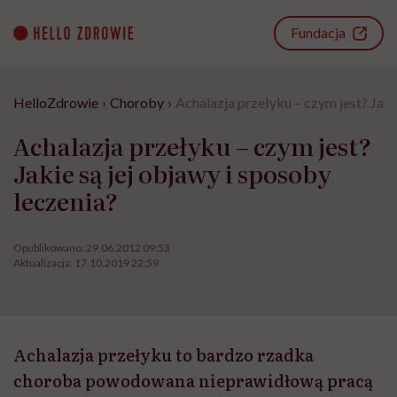
Go
to
Fundacja
content
HelloZdrowie
›
Choroby
›
Achalazja przełyku – czym jest? Jaki
Achalazja przełyku – czym jest?
Jakie są jej objawy i sposoby
leczenia?
Opublikowano:
29.06.2012 09:53
Aktualizacja:
17.10.2019 22:59
Achalazja przełyku to bardzo rzadka
choroba powodowana nieprawidłową pracą