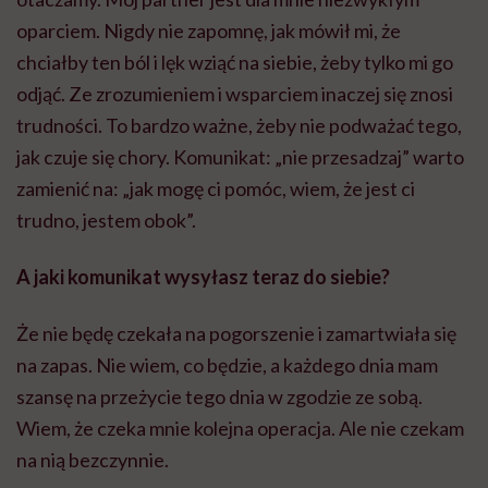
oparciem. Nigdy nie zapomnę, jak mówił mi, że
chciałby ten ból i lęk wziąć na siebie, żeby tylko mi go
odjąć. Ze zrozumieniem i wsparciem inaczej się znosi
trudności. To bardzo ważne, żeby nie podważać tego,
jak czuje się chory. Komunikat: „nie przesadzaj” warto
zamienić na: „jak mogę ci pomóc, wiem, że jest ci
trudno, jestem obok”.
A jaki komunikat wysyłasz teraz do siebie?
Że nie będę czekała na pogorszenie i zamartwiała się
na zapas. Nie wiem, co będzie, a każdego dnia mam
szansę na przeżycie tego dnia w zgodzie ze sobą.
Wiem, że czeka mnie kolejna operacja. Ale nie czekam
na nią bezczynnie.