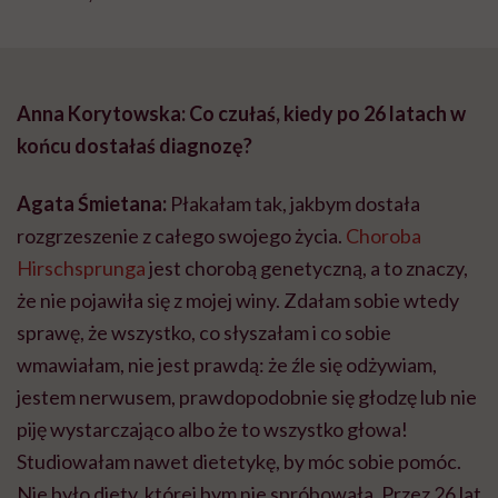
Anna Korytowska: Co czułaś, kiedy po 26 latach w
końcu dostałaś diagnozę?
Agata Śmietana:
Płakałam tak, jakbym dostała
rozgrzeszenie z całego swojego życia.
Choroba
Hirschsprunga
jest chorobą genetyczną, a to znaczy,
że nie pojawiła się z mojej winy. Zdałam sobie wtedy
sprawę, że wszystko, co słyszałam i co sobie
wmawiałam, nie jest prawdą: że źle się odżywiam,
jestem nerwusem, prawdopodobnie się głodzę lub nie
piję wystarczająco albo że to wszystko głowa!
Studiowałam nawet dietetykę, by móc sobie pomóc.
Nie było diety, której bym nie spróbowała. Przez 26 lat