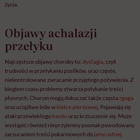
życia.
Objawy achalazji
przełyku
Najczęstsze objawy choroby to:
dysfagia
, czyli
trudności w przełykaniu posiłków, oraz częste,
niekontrolowane zwracanie przyjętego pożywienia. Z
biegiem czasu problemy stwarza połykanie treści
płynnych. Chorym mogą dokuczać także częsta
zgaga
oraz uciążliwe bóle w
klatce piersiowej
. Pojawiają się
ataki przewlekłego
kaszlu
oraz krztuszenie się. Może
wystąpić również nieprzyjemny posmak powodowany
zarzucaniem treści pokarmowych do
jamy ustnej
.