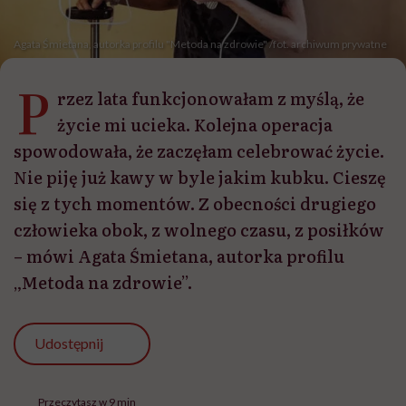
Agata Śmietana, autorka profilu "Metoda na zdrowie" /fot. archiwum prywatne
P
rzez lata funkcjonowałam z myślą, że
życie mi ucieka. Kolejna operacja
spowodowała, że zaczęłam celebrować życie.
Nie piję już kawy w byle jakim kubku. Cieszę
się z tych momentów. Z obecności drugiego
człowieka obok, z wolnego czasu, z posiłków
– mówi Agata Śmietana, autorka profilu
„Metoda na zdrowie”.
Udostępnij
Przeczytasz w 9 min