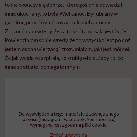
to nie skończy się dobrze. Któregoś dnia odwiedził
mnie ukochany, to była Wielkanoc. Był ubrany w
garnitur, przyniósł mi koszyczek wielkanocny.
Zrozumiałam wtedy, że za tą szpitalną salą jest życie.
Powiedziałam sobie wtedy, że to wszystko jest po coś,
jestem osobą wierzącą i zrozumiałam, jaki jest mój cel.
Że jak wyjdę ze szpitala, to zrobię wiele, żeby to, co
mnie spotkało, pomagało innym.
Do wyświetlenia tego materiału z zewnętrznego
serwisu (Instagram, Facebook, YouTube, itp.)
wymagana jest zgoda na pliki cookie.
Zmień ustawienia