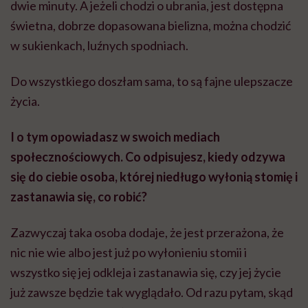
dwie minuty. A jeżeli chodzi o ubrania, jest dostępna
świetna, dobrze dopasowana bielizna, można chodzić
w sukienkach, luźnych spodniach.
Do wszystkiego doszłam sama, to są fajne ulepszacze
życia.
I o tym opowiadasz w swoich mediach
społecznościowych. Co odpisujesz, kiedy odzywa
się do ciebie osoba, której niedługo wyłonią stomię i
zastanawia się, co robić?
Zazwyczaj taka osoba dodaje, że jest przerażona, że
nic nie wie albo jest już po wyłonieniu stomii i
wszystko się jej odkleja i zastanawia się, czy jej życie
już zawsze będzie tak wyglądało. Od razu pytam, skąd