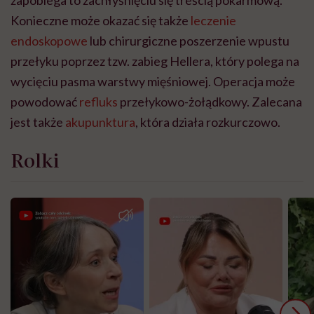
zapobiega to zachłyśnięciu się treścią pokarmową.
Konieczne może okazać się także
leczenie
endoskopowe
lub chirurgiczne poszerzenie wpustu
przełyku poprzez tzw. zabieg Hellera, który polega na
wycięciu pasma warstwy mięśniowej. Operacja może
powodować
refluks
przełykowo-żołądkowy. Zalecana
jest także
akupunktura
, która działa rozkurczowo.
Rolki