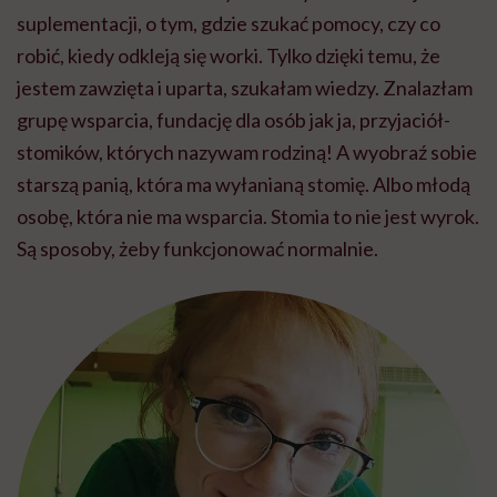
suplementacji, o tym, gdzie szukać pomocy, czy co
robić, kiedy odkleją się worki. Tylko dzięki temu, że
jestem zawzięta i uparta, szukałam wiedzy. Znalazłam
grupę wsparcia, fundację dla osób jak ja, przyjaciół-
stomików, których nazywam rodziną! A wyobraź sobie
starszą panią, która ma wyłanianą stomię. Albo młodą
osobę, która nie ma wsparcia. Stomia to nie jest wyrok.
Są sposoby, żeby funkcjonować normalnie.