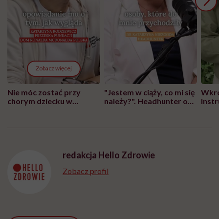
Zobacz więcej
Nie móc zostać przy
"Jestem w ciąży, co mi się
Wkró
chorym dziecku w
należy?". Headhunter o
Inst
szpitalu to tortura.
zmianie pokoleniowej u
atak
"Przeszkadzać w tym
kobiet w ciąży na rynku
wars
może chyba tylko
pracy
eksp
głupota i brak
wyobraźni"
redakcja Hello Zdrowie
Zobacz profil