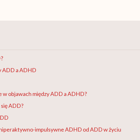
D?
zy ADD a ADHD
ice w objawach między ADD a ADHD?
e się ADD?
ADD
ę hiperaktywno-impulsywne ADHD od ADD w życiu