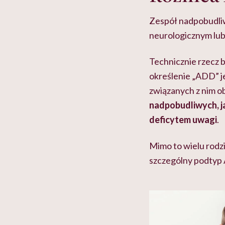
Zespół nadpobudli
neurologicznym lub
Technicznie rzecz b
określenie „ADD” 
związanych z nim o
nadpobudliwych, j
deficytem uwagi
.
Mimo to wielu rodzi
szczególny podty