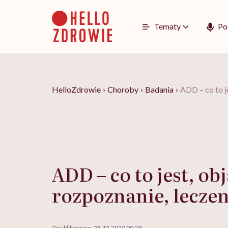
Go
to
content
Tematy
Po
HelloZdrowie
›
Choroby
›
Badania
›
ADD – co to j
ADD – co to jest, ob
rozpoznanie, leczen
Opublikowano:
28.12.2020 09:28