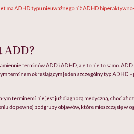
biet ma ADHD typu nieuważnego niż ADHD hiperaktywno
st ADD?
amiennie terminów ADD i ADHD, ale to nie to samo. ADD 
znym terminem określającym jeden szczególny typ ADHD –
łym terminem i nie jest już diagnozą medyczną, chociaż cz
niu do pewnej podgrupy objawów, które mieszczą się w o