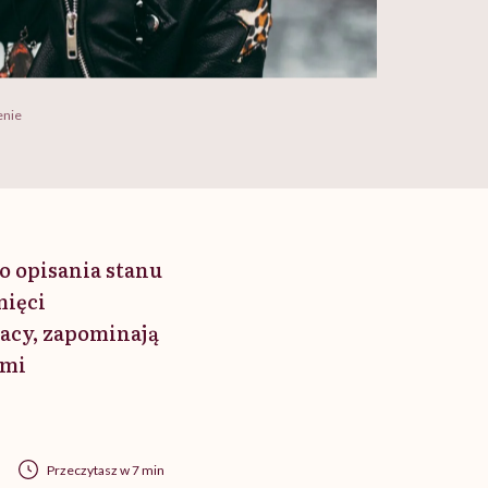
enie
o opisania stanu
mięci
racy, zapominają
ami
Przeczytasz w 7 min