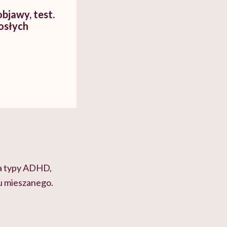
bjawy, test.
osłych
wa typy ADHD,
u mieszanego.