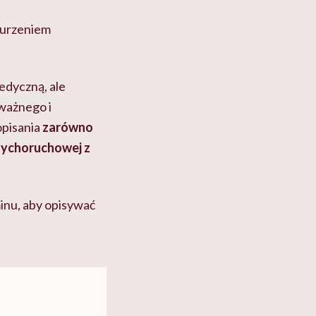
burzeniem
edyczną, ale
ważnego i
opisania
zarówno
sychoruchowej z
minu, aby opisywać