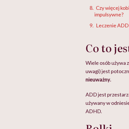
Czy więcej ko
impulsywne?
Leczenie ADD
Co to je
Wiele osób używa z
uwagi) jest potoc
nieuważny.
ADD jest przestarza
używany w odniesie
ADHD.
Rolki