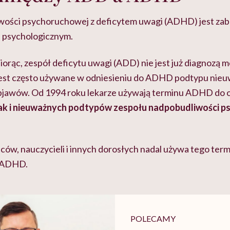
wości psychoruchowej z deficytem uwagi (ADHD) jest za
 psychologicznym.
iorąc, zespół deficytu uwagi (ADD) nie jest już diagnozą m
jest często używane w odniesieniu do ADHD podtypu nieu
bjawów. Od 1994 roku lekarze używają terminu ADHD do 
ak i nieuważnych podtypów zespołu nadpobudliwości p
ców, nauczycieli i innych dorosłych nadal używa tego ter
p ADHD.
POLECAMY