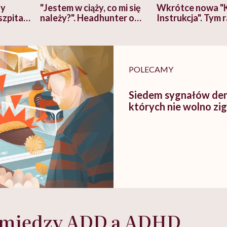
zy
"Jestem w ciąży, co mi się
Wkrótce nowa "
szpitalu
należy?". Headhunter o
Instrukcja". Tym 
szkadzać
zmianie pokoleniowej u
atakach paniki. Z
tylko
kobiet w ciąży na rynku
warsztat pacjen
braźni"
pracy
ekspercki
POLECAMY
Siedem sygnałów dem
których nie wolno z
 między ADD a ADHD