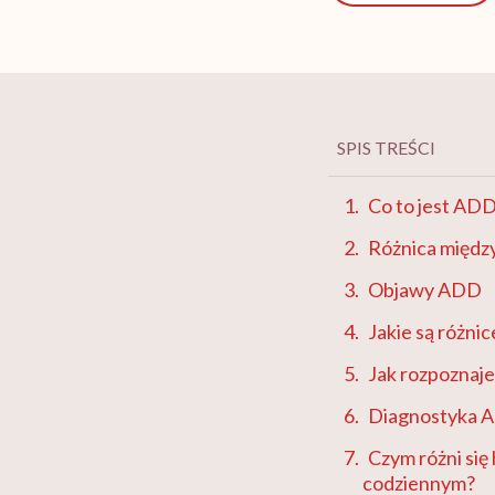
SPIS TREŚCI
Co to jest AD
Różnica międ
Objawy ADD
Jakie są różn
Jak rozpoznaj
Diagnostyka 
Czym różni si
codziennym?