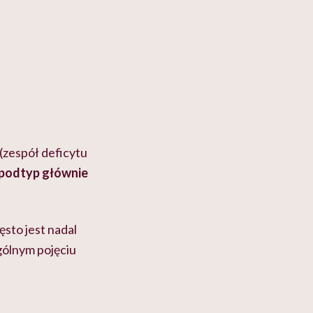
-
(zespół deficytu
podtyp głównie
ęsto jest nadal
gólnym pojęciu