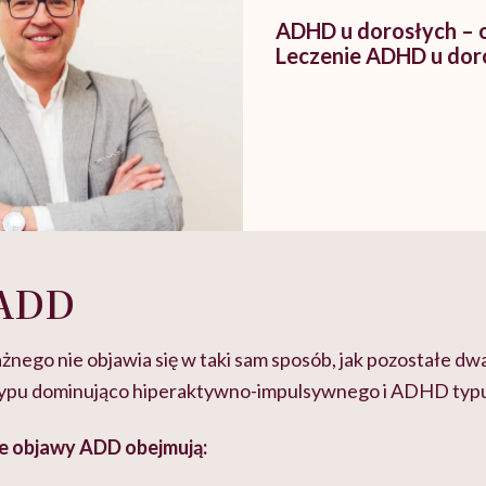
ADHD u dorosłych – o
Leczenie ADHD u dor
 ADD
ego nie objawia się w taki sam sposób, jak pozostałe d
ypu dominująco hiperaktywno-impulsywnego i ADHD typ
e objawy ADD obejmują: