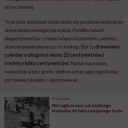
niż wcześniej.
To proste doświadczenie stało się punktem wyjścia do
stworzenia nowego narzędzia. Po kilku latach
eksperymentów z materiałami i kształtem Laennec
skonstruował pierwszy stetoskop. Był to
drewniany
cylinder o długości około 25 centymetrów i
średnicy kilku centymetrów.
Nadał mu nazwę
wywodzącą się z greki:
stethos
oznaczającego klatkę
piersiową i
skopein
– obserwować.
POLECAMY
Nitrogliceryna: od wielkiego
wybuchu do leku ratującego życie