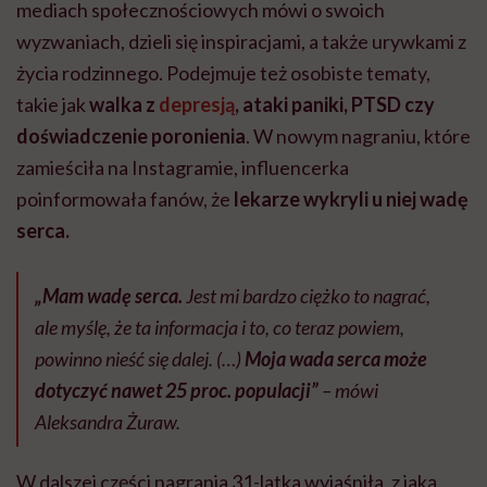
mediach społecznościowych mówi o swoich
wyzwaniach, dzieli się inspiracjami, a także urywkami z
życia rodzinnego. Podejmuje też osobiste tematy,
takie jak
walka z
depresją
, ataki paniki, PTSD czy
doświadczenie poronienia
. W nowym nagraniu, które
zamieściła na Instagramie, influencerka
poinformowała fanów, że
lekarze wykryli u niej wadę
serca.
„Mam wadę serca.
Jest mi bardzo ciężko to nagrać,
ale myślę, że ta informacja i to, co teraz powiem,
powinno nieść się dalej. (…)
Moja wada serca może
dotyczyć nawet 25 proc. populacji”
– mówi
Aleksandra Żuraw.
W dalszej części nagrania 31-latka wyjaśniła, z jaką