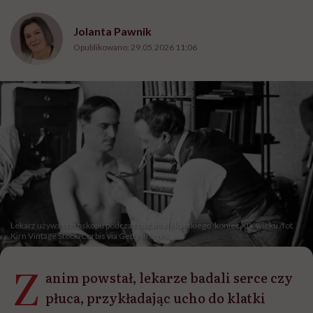
Jolanta Pawnik
Opublikowano:
29.05.2026 11:06
Lekarz używa stetoskopu podczas badania lekarskiego, koniec XIX wieku /fot.
Kirn Vintage Stock/Corbis via Getty Images
Z
anim powstał, lekarze badali serce czy
płuca, przykładając ucho do klatki