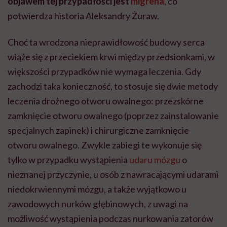
objawem tej przypadłości jest
migrena
, co
potwierdza historia Aleksandry Żuraw.
Choć ta wrodzona nieprawidłowość budowy serca
wiąże się z przeciekiem krwi między przedsionkami, w
większości przypadków nie wymaga leczenia. Gdy
zachodzi taka konieczność, to stosuje się dwie metody
leczenia drożnego otworu owalnego: przezskórne
zamknięcie otworu owalnego (poprzez zainstalowanie
specjalnych zapinek) i chirurgiczne zamknięcie
otworu owalnego. Zwykle zabiegi te wykonuje się
tylko w przypadku wystąpienia
udaru mózgu
o
nieznanej przyczynie, u osób z nawracającymi udarami
niedokrwiennymi mózgu, a także wyjątkowo u
zawodowych nurków głębinowych, z uwagi na
możliwość wystąpienia podczas nurkowania zatorów