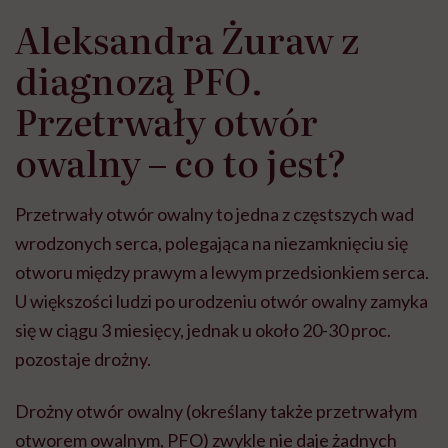
Aleksandra Żuraw z
diagnozą PFO.
Przetrwały otwór
owalny – co to jest?
Przetrwały otwór owalny to jedna z częstszych wad
wrodzonych serca, polegająca na niezamknięciu się
otworu między prawym a lewym przedsionkiem serca.
U większości ludzi po urodzeniu otwór owalny zamyka
się w ciągu 3 miesięcy, jednak u około 20-30 proc.
pozostaje drożny.
Drożny otwór owalny (określany także przetrwałym
otworem owalnym, PFO) zwykle nie daje żadnych