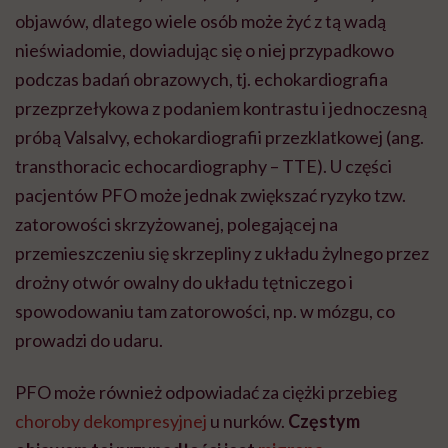
objawów, dlatego wiele osób może żyć z tą wadą
nieświadomie, dowiadując się o niej przypadkowo
podczas badań obrazowych, tj. echokardiografia
przezprzełykowa z podaniem kontrastu i jednoczesną
próbą Valsalvy, echokardiografii przezklatkowej (ang.
transthoracic echocardiography – TTE). U części
pacjentów PFO może jednak zwiększać ryzyko tzw.
zatorowości skrzyżowanej, polegającej na
przemieszczeniu się skrzepliny z układu żylnego przez
drożny otwór owalny do układu tętniczego i
spowodowaniu tam zatorowości, np. w mózgu, co
prowadzi do udaru.
PFO może również odpowiadać za ciężki przebieg
choroby dekompresyjnej
u nurków.
Częstym