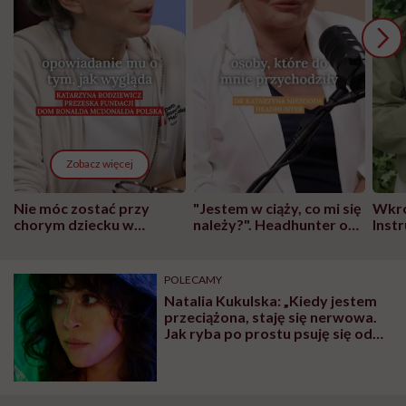
Zobacz więcej
Nie móc zostać przy
"Jestem w ciąży, co mi się
Wkró
chorym dziecku w
należy?". Headhunter o
Inst
szpitalu to tortura.
zmianie pokoleniowej u
atak
"Przeszkadzać w tym
kobiet w ciąży na rynku
wars
może chyba tylko
pracy
eksp
POLECAMY
głupota i brak
Natalia Kukulska: „Kiedy jestem
wyobraźni"
przeciążona, staję się nerwowa.
Jak ryba po prostu psuję się od
głowy”