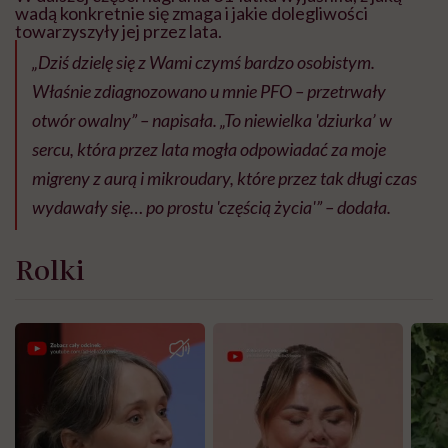
wadą konkretnie się zmaga i jakie dolegliwości
towarzyszyły jej przez lata.
„Dziś dzielę się z Wami czymś bardzo osobistym.
Właśnie zdiagnozowano u mnie PFO – przetrwały
otwór owalny” – napisała. „To niewielka 'dziurka’ w
sercu, która przez lata mogła odpowiadać za moje
migreny z aurą i mikroudary, które przez tak długi czas
wydawały się… po prostu 'częścią życia'” – dodała.
Rolki