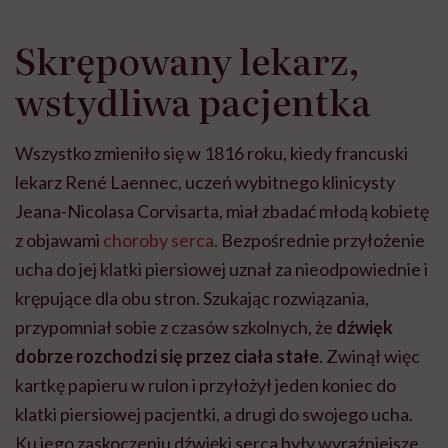
Skrępowany lekarz,
wstydliwa pacjentka
Wszystko zmieniło się w 1816 roku, kiedy francuski
lekarz René Laennec, uczeń wybitnego klinicysty
Jeana-Nicolasa Corvisarta, miał zbadać młodą kobietę
z objawami
choroby serca
. Bezpośrednie przyłożenie
ucha do jej klatki piersiowej uznał za nieodpowiednie i
krępujące dla obu stron. Szukając rozwiązania,
przypomniał sobie z czasów szkolnych, że
dźwięk
dobrze rozchodzi się przez ciała stałe
. Zwinął więc
kartkę papieru w rulon i przyłożył jeden koniec do
klatki piersiowej pacjentki, a drugi do swojego ucha.
Ku jego zaskoczeniu dźwięki serca były wyraźniejsze