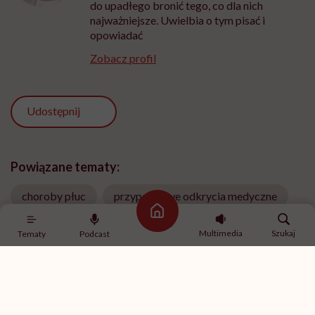
do upadłego bronić tego, co dla nich
najważniejsze. Uwielbia o tym pisać i
opowiadać
Zobacz profil
Udostępnij
Powiązane tematy:
choroby płuc
przypadkowe odkrycia medyczne
Strona główna
Serce
zapalenie płuc
Multimedia
Szukaj
Tematy
Podcast
Treści zawarte w serwisie mają wyłącznie
i
charakter informacyjny i nie stanowią porady