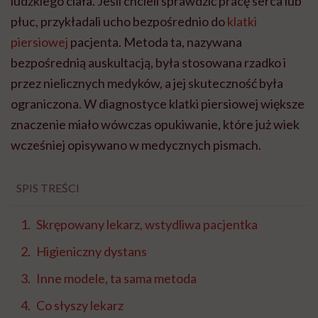
ludzkiego ciała. Jeśli chcieli sprawdzić pracę serca lub
płuc, przykładali ucho bezpośrednio do
klatki
piersiowej
pacjenta. Metoda ta, nazywana
bezpośrednią auskultacją, była stosowana rzadko i
przez nielicznych medyków, a jej skuteczność była
ograniczona. W diagnostyce klatki piersiowej większe
znaczenie miało wówczas opukiwanie, które już wiek
wcześniej opisywano w medycznych pismach.
SPIS TREŚCI
Skrępowany lekarz, wstydliwa pacjentka
Higieniczny dystans
Inne modele, ta sama metoda
Co słyszy lekarz