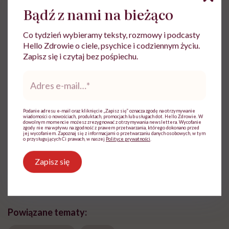
Bądź z nami na bieżąco
Co tydzień wybieramy teksty, rozmowy i podcasty
Hello Zdrowie o ciele, psychice i codziennym życiu.
Zapisz się i czytaj bez pośpiechu.
Marta Dragan
Adres
e-
Z czytania, gadania i pisania uczyniła
mail
*
sposób na życie. Pracowała w Wirtualnej
Polsce i TVN. W Hello Zdrowie jest
Podanie adresu e-mail oraz kliknięcie „Zapisz się” oznacza zgodę na otrzymywanie
dziennikarką i wydawczynią
wiadomości o nowościach, produktach, promocjach lub usługach dot. Hello Zdrowie. W
dowolnym momencie możesz zrezygnować z otrzymywania newslettera. Wycofanie
zgody nie ma wpływu na zgodność z prawem przetwarzania, którego dokonano przed
Zobacz profil
jej wycofaniem. Zapoznaj się z informacjami o przetwarzaniu danych osobowych, w tym
o przysługujących Ci prawach, w naszej
Polityce prywatności
.
Zapisz się
Udostępnij
Powiązane tematy: