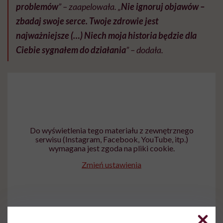
problemów
” – zaapelowała. „
Nie ignoruj objawów –
zbadaj swoje serce. Twoje zdrowie jest
najważniejsze (…) Niech moja historia będzie dla
Ciebie sygnałem do działania
” – dodała.
Do wyświetlenia tego materiału z zewnętrznego
serwisu (Instagram, Facebook, YouTube, itp.)
wymagana jest zgoda na pliki cookie.
Zmień ustawienia