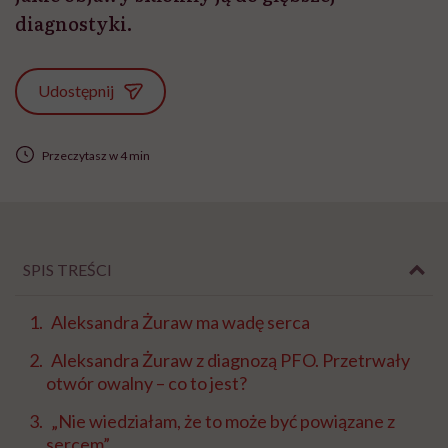
diagnostyki.
Udostępnij
Przeczytasz w 4 min
SPIS TREŚCI
Aleksandra Żuraw ma wadę serca
Aleksandra Żuraw z diagnozą PFO. Przetrwały
otwór owalny – co to jest?
„Nie wiedziałam, że to może być powiązane z
sercem”