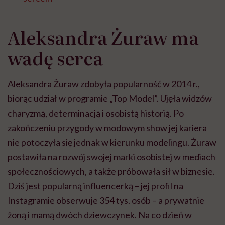
Aleksandra Żuraw ma
wadę serca
Aleksandra Żuraw zdobyła popularność w 2014 r.,
biorąc udział w programie „Top Model”. Ujęła widzów
charyzmą, determinacją i osobistą historią. Po
zakończeniu przygody w modowym show jej kariera
nie potoczyła się jednak w kierunku modelingu. Żuraw
postawiła na rozwój swojej marki osobistej w mediach
społecznościowych, a także próbowała sił w biznesie.
Dziś jest popularną influencerką – jej profil na
Instagramie obserwuje 354 tys. osób – a prywatnie
żoną i mamą dwóch dziewczynek. Na co dzień w