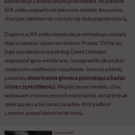
konstrukcje z elastycznymi przewodami. W połowie
XIX wieku pojawiły się pierwsze modele dwuuszne,
choć początkowo nie cieszyły się dużą popularnością.
Dopiero w XX wieku konstrukcja stetoskopu została
dopracowana i upowszechniona. Prawie 150 lat po
jego wynalezieniu kardiolog David Littmann
wyposażył go w membranę, co poprawiło akustykę i
zwiększyło możliwości osłuchowe. Jeszcze później
powstała
dwustronna głowica pozwalająca badać
różne częstotliwości
. Współczesne modele, choć
wykonane z nowoczesnych materiałów, wciąż jednak
opierają się na tej samej zasadzie, którą odkrył
Laennec ponad dwieście lat temu.
POLECAMY