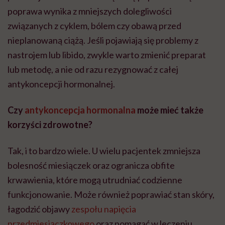
poprawa wynika z mniejszych dolegliwości
związanych z cyklem, bólem czy obawą przed
nieplanowaną ciążą. Jeśli pojawiają się problemy z
nastrojem lub libido, zwykle warto zmienić preparat
lub metodę, a nie od razu rezygnować z całej
antykoncepcji hormonalnej.
Czy
antykoncepcja hormonalna
może mieć także
korzyści zdrowotne?
Tak, i to bardzo wiele. U wielu pacjentek zmniejsza
bolesność miesiączek oraz ogranicza obfite
krwawienia, które mogą utrudniać codzienne
funkcjonowanie. Może również poprawiać stan skóry,
łagodzić objawy
zespołu napięcia
przedmiesiączkowego
oraz pomagać w leczeniu