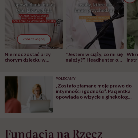
Zobacz więcej
Nie móc zostać przy
"Jestem w ciąży, co mi się
Wkró
chorym dziecku w
należy?". Headhunter o
Inst
szpitalu to tortura.
zmianie pokoleniowej u
atak
"Przeszkadzać w tym
kobiet w ciąży na rynku
wars
może chyba tylko
pracy
eksp
POLECAMY
głupota i brak
„Zostało złamane moje prawo do
wyobraźni"
intymności i godności”. Pacjentka
opowiada o wizycie u ginekologa,
na którą złożyła skargę, a
FEDERA apeluje: „Czujesz, że
twoje prawa są łamane? Reaguj”
Fundacja na Rzecz