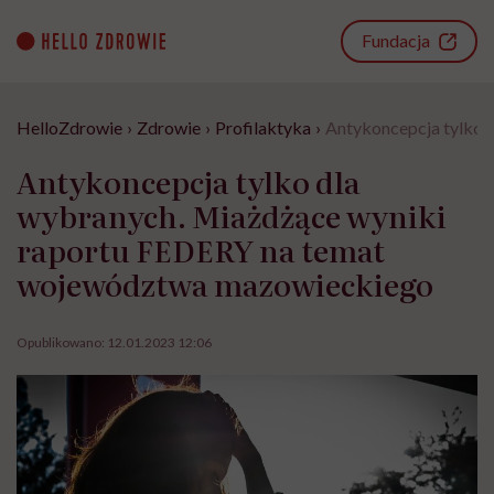
Go
to
Fundacja
content
HelloZdrowie
›
Zdrowie
›
Profilaktyka
›
Antykoncepcja tylko 
Antykoncepcja tylko dla
wybranych. Miażdżące wyniki
raportu FEDERY na temat
województwa mazowieckiego
Opublikowano:
12.01.2023 12:06