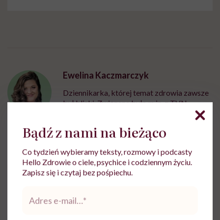
Ewelina Kaczmarczyk
Dziennikarka, której temat zdrowia zawsze
był bliski. Związana była m.in. z TVN,
Polską Agencją Prasową i Wirtualną Polską
Bądź z nami na bieżąco
Zobacz profil
Co tydzień wybieramy teksty, rozmowy i podcasty
Hello Zdrowie o ciele, psychice i codziennym życiu.
Udostępnij
Zapisz się i czytaj bez pośpiechu.
Adres
e-
Powiązane tematy:
mail
*