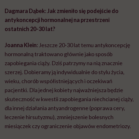
Dagmara Dąbek:
Jak zmieniło się podejście do
antykoncepcji hormonalnej na przestrzeni
ostatnich 20-30 lat?
Joanna Klein:
Jeszcze 20-30 lat temu antykoncepcję
hormonalną traktowano głównie jako sposób
zapobiegania ciąży. Dziś patrzymy na nią znacznie
szerzej. Dobieramy ją indywidualnie do stylu życia,
wieku, chorób współistniejących i oczekiwań
pacjentki. Dla jednej kobiety najważniejsza będzie
skuteczność w kwestii zapobiegania niechcianej ciąży,
dla innej działania antyandrogenne (poprawa cery,
leczenie hirsutyzmu), zmniejszenie bolesnych
miesiączek czy ograniczenie objawów endometriozy.