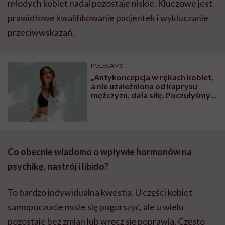
młodych kobiet nadal pozostaje niskie. Kluczowe jest
prawidłowe kwalifikowanie pacjentek i wykluczanie
przeciwwskazań.
POLECAMY
„Antykoncepcja w rękach kobiet,
a nie uzależniona od kaprysu
mężczyzn, dała siłę. Poczułyśmy,
że wreszcie mamy kontrolę nad
własnym życiem” – mówi prof.
Magdalena Radkowska-
Walkowicz
Co obecnie wiadomo o wpływie hormonów na
psychikę, nastrój i libido?
To bardzo indywidualna kwestia. U części kobiet
samopoczucie może się pogorszyć, ale u wielu
pozostaje bez zmian lub wręcz się poprawia. Często