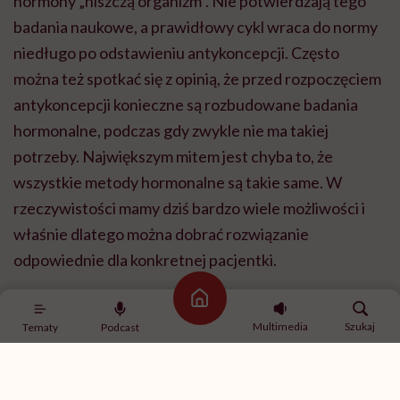
hormony „niszczą organizm”. Nie potwierdzają tego
badania naukowe, a prawidłowy cykl wraca do normy
niedługo po odstawieniu antykoncepcji. Często
można też spotkać się z opinią, że przed rozpoczęciem
antykoncepcji konieczne są rozbudowane badania
hormonalne, podczas gdy zwykle nie ma takiej
potrzeby. Największym mitem jest chyba to, że
wszystkie metody hormonalne są takie same. W
rzeczywistości mamy dziś bardzo wiele możliwości i
właśnie dlatego można dobrać rozwiązanie
odpowiednie dla konkretnej pacjentki.
Strona główna
Multimedia
Szukaj
Tematy
Podcast
Dagmara Dąbek