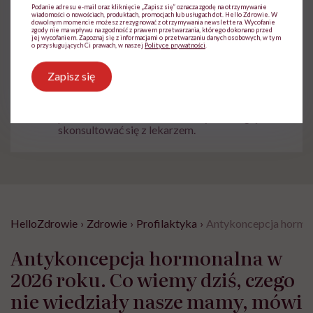
Antykoncepcja
Ginekologia
Podanie adresu e-mail oraz kliknięcie „Zapisz się” oznacza zgodę na otrzymywanie
wiadomości o nowościach, produktach, promocjach lub usługach dot. Hello Zdrowie. W
dowolnym momencie możesz zrezygnować z otrzymywania newslettera. Wycofanie
zgody nie ma wpływu na zgodność z prawem przetwarzania, którego dokonano przed
jej wycofaniem. Zapoznaj się z informacjami o przetwarzaniu danych osobowych, w tym
o przysługujących Ci prawach, w naszej
Polityce prywatności
.
Zapisz się
Treści zawarte w serwisie mają wyłącznie
i
charakter informacyjny i nie stanowią porady
lekarskiej. Pamiętaj, że w przypadku
problemów ze zdrowiem należy bezwzględnie
skonsultować się z lekarzem.
HelloZdrowie
›
Zdrowie
›
Profilaktyka
›
Antykoncepcja hormona
Antykoncepcja hormonalna w
2026 roku. Co wiemy dziś, czego
nie wiedziały nasze mamy, mówi