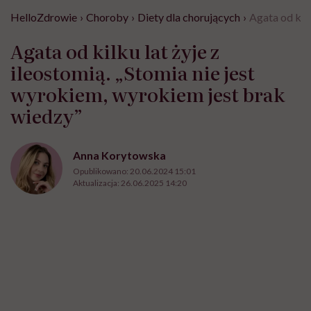
HelloZdrowie
›
Choroby
›
Diety dla chorujących
›
Agata od kilk
Agata od kilku lat żyje z
ileostomią. „Stomia nie jest
wyrokiem, wyrokiem jest brak
wiedzy”
Anna Korytowska
Opublikowano:
20.06.2024 15:01
Aktualizacja:
26.06.2025 14:20