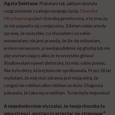
Nie było diety, której bym nie spróbowała. Przez 26 lat
myślałam, że mój stan zdrowia jest moją winą, że
czegoś nie robiłam albo robiłam za dużo. Diagnoza
pokazała, że taka się urodziłam. To nie była moja wina!
A niejednokrotnie słyszałaś, że twoja choroba to
wina stresu i „wystarczy przestać się stresować”.
Mogłabym się wtedy poddać, ale ja walczyłam. Wiesz,
dzisiaj do lekarzy jeżdżę z walizką, w której mam
dokumentację medyczną. Zbierałam ją przez lata.
Jakiś czas temu ponumerowałam ją i posegregowałam
chronologicznie. Jest tego aż tyle, że jeden
segregator nie wystarcza. Mam nawet do niej spis
treści.