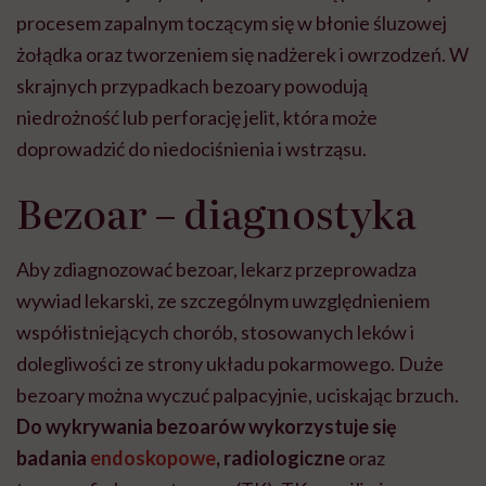
procesem zapalnym toczącym się w błonie śluzowej
żołądka oraz tworzeniem się nadżerek i owrzodzeń. W
skrajnych przypadkach bezoary powodują
niedrożność lub perforację jelit, która może
doprowadzić do niedociśnienia i wstrząsu.
Bezoar – diagnostyka
Aby zdiagnozować bezoar, lekarz przeprowadza
wywiad lekarski, ze szczególnym uwzględnieniem
współistniejących chorób, stosowanych leków i
dolegliwości ze strony układu pokarmowego. Duże
bezoary można wyczuć palpacyjnie, uciskając brzuch.
Do wykrywania bezoarów wykorzystuje się
badania
endoskopowe
, radiologiczne
oraz