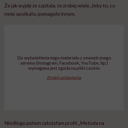
Zmień ustawienia
Niedługo potem założyłam profil „Metoda na
zdrowie”, żeby dać inspirację i informacje osobom
potrzebującym. Żeby mówić, że stomia to nie wyrok,
dzięki stomii można żyć. Że warto szukać i walczyć o
diagnozę. Zależy mi też na tym, żeby mówić o
akceptacji, o ciałolubieniu, o akceptowaniu emocji. O
tym, że gorsze chwile to normalność i nie zawsze
trzeba być na 100 procent.
Stomię nazywasz „swoim wymarzonym workiem”.