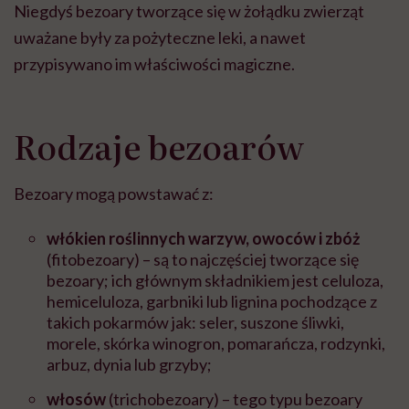
Niegdyś bezoary tworzące się w żołądku zwierząt
uważane były za pożyteczne leki, a nawet
przypisywano im właściwości magiczne.
Rodzaje bezoarów
Bezoary mogą powstawać z:
włókien roślinnych warzyw, owoców i zbóż
(fitobezoary) – są to najczęściej tworzące się
bezoary; ich głównym składnikiem jest celuloza,
hemiceluloza, garbniki lub lignina pochodzące z
takich pokarmów jak: seler, suszone śliwki,
morele, skórka winogron, pomarańcza, rodzynki,
arbuz, dynia lub grzyby;
włosów
(trichobezoary) – tego typu bezoary