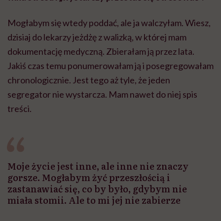
Moje życie jest inne, ale inne nie znaczy
gorsze. Mogłabym żyć przeszłością i
zastanawiać się, co by było, gdybym nie
miała stomii. Ale to mi jej nie zabierze
Mówię to, żeby pokazać, że nie wolno się poddawać w
szukaniu diagnozy. Nieraz jest tak, wiem to ze swojego
doświadczenia i zasłyszanych historii, że tak bardzo
chcemy opowiedzieć lekarzowi o swoim bólu i o tym,
jak cierpimy, że mówimy totalnie niezrozumiale i w
konsekwencji nie otrzymujemy pomocy. Są osoby
takie jak ja, wrażliwe, które za swój stan zdrowia będą
obwiniać siebie. Inne osoby będą obwiniać lekarzy i