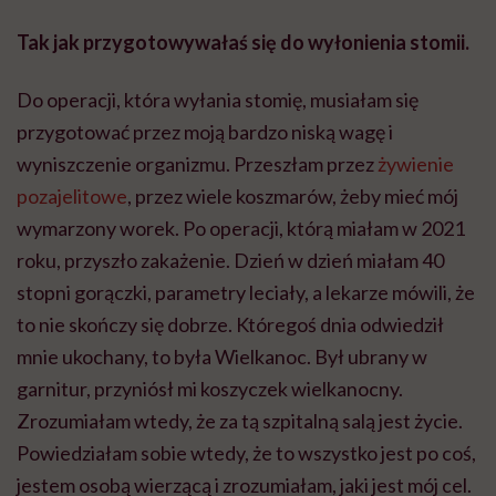
stopni gorączki, parametry leciały, a lekarze mówili, że
to nie skończy się dobrze. Któregoś dnia odwiedził
mnie ukochany, to była Wielkanoc. Był ubrany w
garnitur, przyniósł mi koszyczek wielkanocny.
Zrozumiałam wtedy, że za tą szpitalną salą jest życie.
Powiedziałam sobie wtedy, że to wszystko jest po coś,
jestem osobą wierzącą i zrozumiałam, jaki jest mój cel.
Że jak wyjdę ze szpitala, to zrobię wiele, żeby to, co
mnie spotkało, pomagało innym.
Do wyświetlenia tego materiału z zewnętrznego
serwisu (Instagram, Facebook, YouTube, itp.)
wymagana jest zgoda na pliki cookie.