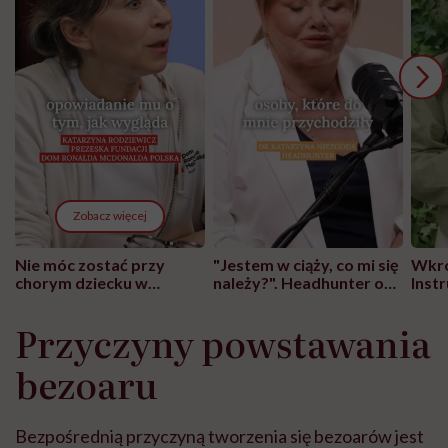
Zobacz więcej
Nie móc zostać przy
"Jestem w ciąży, co mi się
Wkró
chorym dziecku w
należy?". Headhunter o
Inst
szpitalu to tortura.
zmianie pokoleniowej u
atak
"Przeszkadzać w tym
kobiet w ciąży na rynku
wars
Przyczyny powstawania
może chyba tylko
pracy
eksp
głupota i brak
bezoaru
wyobraźni"
Bezpośrednią przyczyną tworzenia się bezoarów jest