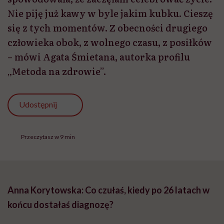
Przeczytasz w 9 min
Anna Korytowska: Co czułaś, kiedy po 26 latach w
końcu dostałaś diagnozę?
Agata Śmietana:
Płakałam tak, jakbym dostała
rozgrzeszenie z całego swojego życia.
Choroba
Hirschsprunga
jest chorobą genetyczną, a to znaczy,
że nie pojawiła się z mojej winy. Zdałam sobie wtedy
sprawę, że wszystko, co słyszałam i co sobie
wmawiałam, nie jest prawdą: że źle się odżywiam,
jestem nerwusem, prawdopodobnie się głodzę lub nie
piję wystarczająco albo że to wszystko głowa!
Studiowałam nawet dietetykę, by móc sobie pomóc.