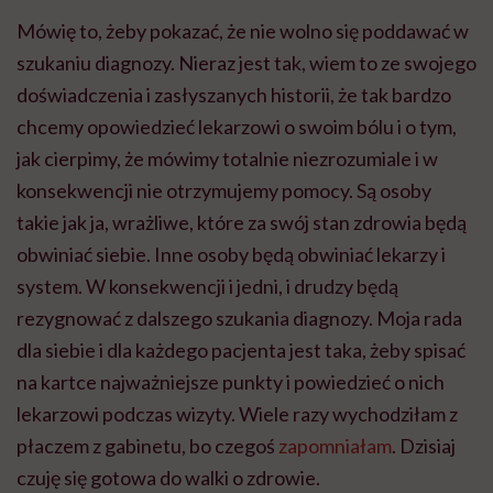
system. W konsekwencji i jedni, i drudzy będą
rezygnować z dalszego szukania diagnozy. Moja rada
dla siebie i dla każdego pacjenta jest taka, żeby spisać
na kartce najważniejsze punkty i powiedzieć o nich
lekarzowi podczas wizyty. Wiele razy wychodziłam z
płaczem z gabinetu, bo czegoś
zapomniałam
. Dzisiaj
czuję się gotowa do walki o zdrowie.
Tak jak przygotowywałaś się do wyłonienia stomii.
Do operacji, która wyłania stomię, musiałam się
przygotować przez moją bardzo niską wagę i
wyniszczenie organizmu. Przeszłam przez
żywienie
pozajelitowe
, przez wiele koszmarów, żeby mieć mój
wymarzony worek. Po operacji, którą miałam w 2021
roku, przyszło zakażenie. Dzień w dzień miałam 40