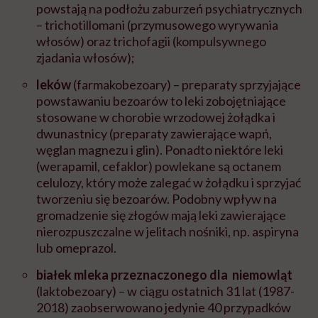
powstają na podłożu zaburzeń psychiatrycznych
– trichotillomani (przymusowego wyrywania
włosów) oraz trichofagii (kompulsywnego
zjadania włosów);
leków
(farmakobezoary) – preparaty sprzyjające
powstawaniu bezoarów to leki zobojętniające
stosowane w chorobie wrzodowej żołądka i
dwunastnicy (preparaty zawierające wapń,
węglan magnezu i glin). Ponadto niektóre leki
(werapamil, cefaklor) powlekane są octanem
celulozy, który może zalegać w żołądku i sprzyjać
tworzeniu się bezoarów. Podobny wpływ na
gromadzenie się złogów mają leki zawierające
nierozpuszczalne w jelitach nośniki, np. aspiryna
lub omeprazol.
białek mleka przeznaczonego dla niemowląt
(laktobezoary) – w ciągu ostatnich 31 lat (1987-
2018) zaobserwowano jedynie 40 przypadków