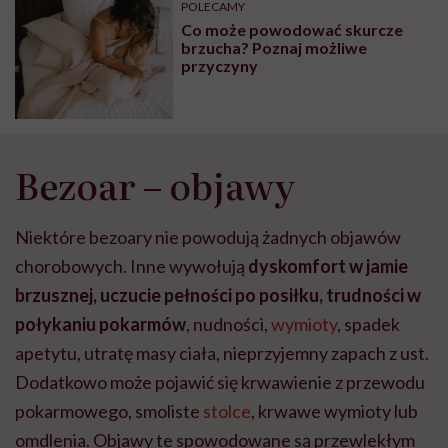
POLECAMY
Co może powodować skurcze
brzucha? Poznaj możliwe
przyczyny
Bezoar – objawy
Niektóre bezoary nie powodują żadnych objawów
chorobowych. Inne wywołują
dyskomfort w jamie
brzusznej, uczucie pełności po posiłku, trudności w
połykaniu pokarmów
, nudności,
wymioty
, spadek
apetytu, utratę masy ciała, nieprzyjemny zapach z ust.
Dodatkowo może pojawić się krwawienie z przewodu
pokarmowego, smoliste
stolce
, krwawe wymioty lub
omdlenia. Objawy te spowodowane są przewlekłym