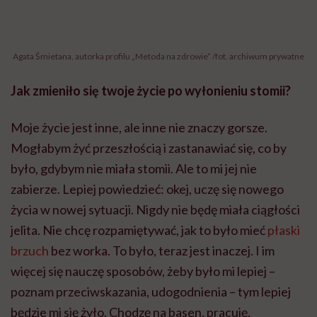
zabierze. Lepiej powiedzieć: okej, uczę się nowego
życia w nowej sytuacji. Nigdy nie będę miała ciągłości
jelita. Nie chcę rozpamiętywać, jak to było mieć
płaski
brzuch
bez worka. To było, teraz jest inaczej. I im
więcej się nauczę sposobów, żeby było mi lepiej –
poznam przeciwskazania, udogodnienia – tym lepiej
będzie mi się żyło. Chodzę na basen, pracuję,
podróżuję.
Czego się nauczyłaś przez tych kilka lat, że
funkcjonujesz tak dobrze?
Zadbałam o szacunek do siebie. Pozwalam sobie na
solone chrupki, kiedy mam na nie ochotę. Dieta jest
bardzo ważna, ale najważniejsze, żeby była w zgodzie
z potrzebami organizmu. Stosuję dietę dopasowaną do