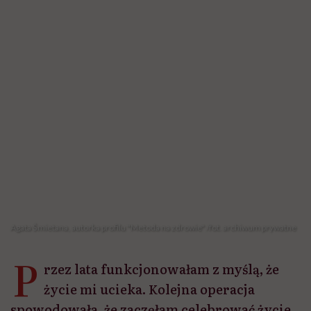
Agata Śmietana, autorka profilu "Metoda na zdrowie" /fot. archiwum prywatne
P
rzez lata funkcjonowałam z myślą, że
życie mi ucieka. Kolejna operacja
spowodowała, że zaczęłam celebrować życie.
Nie piję już kawy w byle jakim kubku. Cieszę
się z tych momentów. Z obecności drugiego
człowieka obok, z wolnego czasu, z posiłków
– mówi Agata Śmietana, autorka profilu
„Metoda na zdrowie”.
Udostępnij