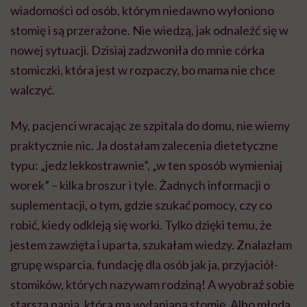
worek” – kilka broszur i tyle. Żadnych informacji o
suplementacji, o tym, gdzie szukać pomocy, czy co
robić, kiedy odkleją się worki. Tylko dzięki temu, że
jestem zawzięta i uparta, szukałam wiedzy. Znalazłam
grupę wsparcia, fundację dla osób jak ja, przyjaciół-
stomików, których nazywam rodziną! A wyobraź sobie
starszą panią, która ma wyłanianą stomię. Albo młodą
osobę, która nie ma wsparcia. Stomia to nie jest wyrok.
Są sposoby, żeby funkcjonować normalnie.