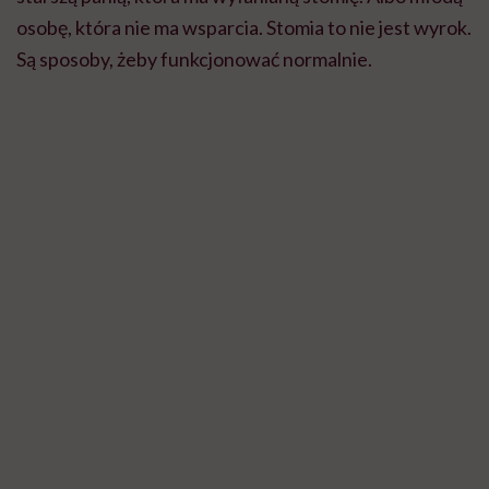
Agata Śmietana, autorka profilu „Metoda na zdrowie” /fot. archiwum prywatne
Jak zmieniło się twoje życie po wyłonieniu stomii?
Moje życie jest inne, ale inne nie znaczy gorsze.
Mogłabym żyć przeszłością i zastanawiać się, co by
było, gdybym nie miała stomii. Ale to mi jej nie