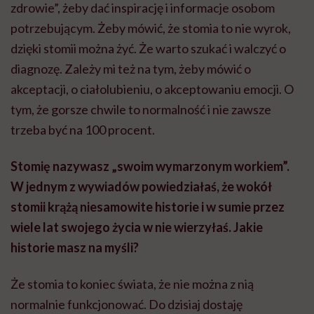
W jednym z wywiadów powiedziałaś, że wokół
stomii krążą niesamowite historie i w sumie przez
wiele lat swojego życia w nie wierzyłaś. Jakie
historie masz na myśli?
Że stomia to koniec świata, że nie można z nią
normalnie funkcjonować. Do dzisiaj dostaję
wiadomości od osób, którym niedawno wyłoniono
stomię i są przerażone. Nie wiedzą, jak odnaleźć się w
nowej sytuacji. Dzisiaj zadzwoniła do mnie córka
stomiczki, która jest w rozpaczy, bo mama nie chce
walczyć.
My, pacjenci wracając ze szpitala do domu, nie wiemy
praktycznie nic. Ja dostałam zalecenia dietetyczne
typu: „jedz lekkostrawnie”, „w ten sposób wymieniaj