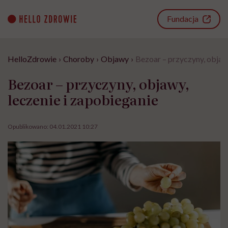
Go
to
Fundacja
content
HelloZdrowie
›
Choroby
›
Objawy
›
Bezoar – przyczyny, objawy
Bezoar – przyczyny, objawy,
leczenie i zapobieganie
Opublikowano:
04.01.2021 10:27