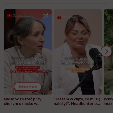
Zobacz więcej
Nie móc zostać przy
"Jestem w ciąży, co mi się
Wkró
chorym dziecku w
należy?". Headhunter o
Inst
szpitalu to tortura.
zmianie pokoleniowej u
atak
"Przeszkadzać w tym
kobiet w ciąży na rynku
wars