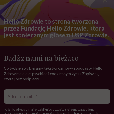
Hello Zdrowie to strona tworzona
przez Fundację Hello Zdrowie, która
jest społecznym głosem USP Zdrowie.
Bądź z nami na bieżąco
Co tydzień wybieramy teksty, rozmowy i podcasty Hello
Zdrowie o ciele, psychice i codziennym życiu. Zapisz się i
czytaj bez pośpiechu.
Adres
e-
mail
*
Podanie adresu e-mail oraz kliknięcie „Zapisz się” oznacza zgodę na
otrzymywanie wiadomości o nowościach, produktach, promocjach lub