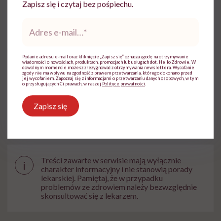
Zapisz się i czytaj bez pośpiechu.
Zobacz profil
Adres
e-
mail
*
Udostępnij
Podanie adresu e-mail oraz kliknięcie „Zapisz się” oznacza zgodę na otrzymywanie
wiadomości o nowościach, produktach, promocjach lub usługach dot. Hello Zdrowie. W
dowolnym momencie możesz zrezygnować z otrzymywania newslettera. Wycofanie
zgody nie ma wpływu na zgodność z prawem przetwarzania, którego dokonano przed
jej wycofaniem. Zapoznaj się z informacjami o przetwarzaniu danych osobowych, w tym
o przysługujących Ci prawach, w naszej
Polityce prywatności
.
Powiązane tematy:
Zapisz się
Ból
Medycyna
Treści zawarte w serwisie mają wyłącznie
i
charakter informacyjny i nie stanowią porady
lekarskiej. Pamiętaj, że w przypadku
problemów ze zdrowiem należy bezwzględnie
skonsultować się z lekarzem.