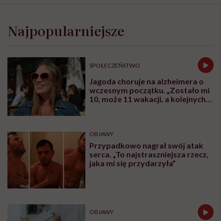
Najpopularniejsze
SPOŁECZEŃSTWO
Jagoda choruje na alzheimera o
wczesnym początku. „Zostało mi
10, może 11 wakacji, a kolejnych
nie będę już świadoma”
OBJAWY
Przypadkowo nagrał swój atak
serca. „To najstraszniejsza rzecz,
jaka mi się przydarzyła”
OBJAWY