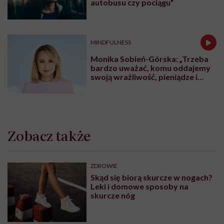
autobusu czy pociągu”
MINDFULNESS
Monika Sobień-Górska: „Trzeba
bardzo uważać, komu oddajemy
swoją wrażliwość, pieniądze i
zaufanie”
Zobacz także
ZDROWIE
Skąd się biorą skurcze w nogach?
Leki i domowe sposoby na
skurcze nóg