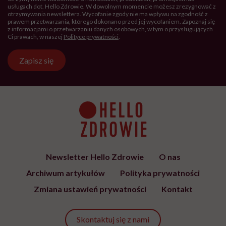
usługach dot. Hello Zdrowie. W dowolnym momencie możesz zrezygnować z
otrzymywania newslettera. Wycofanie zgody nie ma wpływu na zgodność z
prawem przetwarzania, którego dokonano przed jej wycofaniem. Zapoznaj się
z informacjami o przetwarzaniu danych osobowych, w tym o przysługujących
Ci prawach, w naszej
Polityce prywatności
.
Zapisz się
Newsletter Hello Zdrowie
O nas
Archiwum artykułów
Polityka prywatności
Zmiana ustawień prywatności
Kontakt
Skontaktuj się z nami