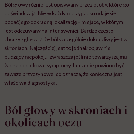
Ból głowy różnie jest opisywany przez osoby, które go
może chyba tylko
pracy
eksp
głupota i brak
doświadczają. Nie w każdym przypadku udaje się
wyobraźni"
podać jego dokładną lokalizację – miejsce, w którym
jest odczuwany najintensywniej. Bardzo często
chorzy zgłaszają, że ból szczególnie dokuczliwy jest w
skroniach. Najczęściej jest to jednak objaw nie
budzący niepokoju, zwłaszcza jeśli nie towarzyszą mu
żadne dodatkowe symptomy. Leczenie powinno być
zawsze przyczynowe, co oznacza, że konieczna jest
właściwa diagnostyka.
Ból głowy w skroniach i
okolicach oczu