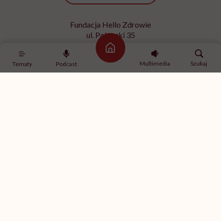
Fundacja Hello Zdrowie
ul. Poleczki 35
02-822 Warszawa
Strona główna
NIP 9512613236
Multimedia
Szukaj
Tematy
Podcast
Kontakt z redakcją
redakcja@hellozdrowie.pl
Dołącz do naszej społeczności
Właścicielem serwisu
HelloZdrowie
jest Fundacja należąca
do
USP Zdrowie sp. z o.o.
, które jest częścią
USP Group
.
Treści zawarte w serwisie HelloZdrowie mają charakter
informacyjno-edukacyjny. Jeśli potrzebujesz porady
odnośnie swojego stanu zdrowia, skonsultuj się z lekarzem
lub farmaceutą.