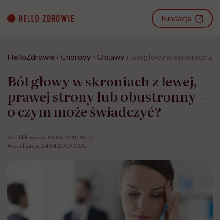
Go
to
Fundacja
content
HelloZdrowie
›
Choroby
›
Objawy
›
Ból głowy w skroniach z l
Ból głowy w skroniach z lewej,
prawej strony lub obustronny –
o czym może świadczyć?
Opublikowano:
03.03.2019 16:55
Aktualizacja:
24.04.2019 10:35