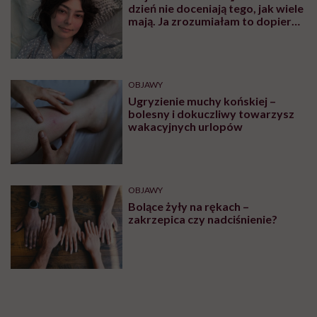
dzień nie doceniają tego, jak wiele
mają. Ja zrozumiałam to dopiero,
gdy obudziłam się bez nogi”
OBJAWY
Ugryzienie muchy końskiej –
bolesny i dokuczliwy towarzysz
wakacyjnych urlopów
OBJAWY
Bolące żyły na rękach –
zakrzepica czy nadciśnienie?