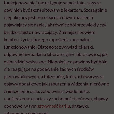
funkcjonowanie i nie ustępuje samoistnie, zawsze
powinien być skonsultowany z lekarzem. Szczególnie
niepokojący jest ten o bardzo dużym nasileniu
pojawiający się nagle, jak również ból przewlekły czy
bardzo często nawracający. Zmniejsza bowiem
komfort życia chorego i upośledza normalne
funkcjonowanie. Dlatego też wywiad lekarski,
odpowiednie badania laboratoryjne i obrazowe są jak
najbardziej wskazane. Niepokojące powinny być bóle
nie reagujące na podawanie żadnych środków
przeciwbólowych, a także bóle, którym towarzyszą
objawy dodatkowe jak zaburzenia widzenia, nierówne
źrenice, bóle oczu, zaburzenia świadomości,
upośledzenie czucia czy ruchomości kończyn, objawy
oponowe, w tym
sztywność karku
, drgawki,
zaburzenia równowagi.