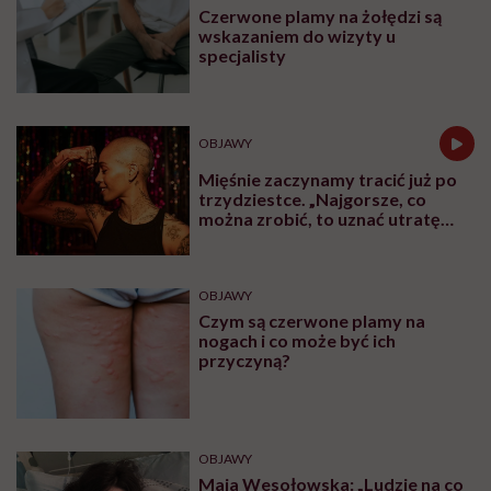
Czerwone plamy na żołędzi są
wskazaniem do wizyty u
specjalisty
OBJAWY
Mięśnie zaczynamy tracić już po
trzydziestce. „Najgorsze, co
można zrobić, to uznać utratę
sprawności za nieunikniony
element starzenia”
OBJAWY
Czym są czerwone plamy na
nogach i co może być ich
przyczyną?
OBJAWY
Maja Wesołowska: „Ludzie na co