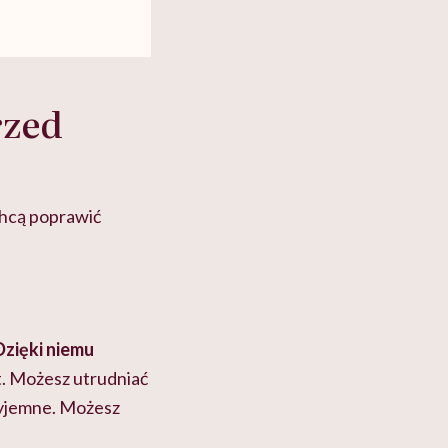
rzed
chcą poprawić
Dzięki niemu
t. Możesz utrudniać
rzyjemne. Możesz