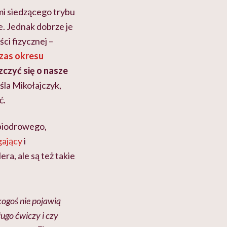
mi siedzącego trybu
e. Jednak dobrze je
i fizycznej –
zas okresu
zczyć się o nasze
śla Mikołajczyk,
ć.
-biodrowego,
gający
i
a, ale są też takie
kogoś nie pojawią
ługo ćwiczy i czy