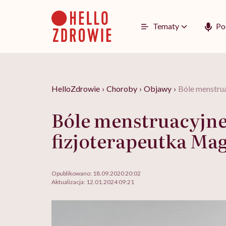
Go
to
content
Tematy
Po
HelloZdrowie
›
Choroby
›
Objawy
›
Bóle menstrua
Bóle menstruacyjne 
fizjoterapeutka Ma
Opublikowano:
18.09.2020 20:02
Aktualizacja:
12.01.2024 09:21