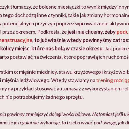
zyk tłumaczy, że bolesne miesiączki to wynik między inny
o tego dochodzą inne czynniki, takie jak zmiany hormonaln
ty potencjalnych przyczyn poprzez wprowadzenie aktywnośc
ni przez okresem. Podkreśla, że
jeśli nie chcemy, żeby
podc
menstruacyjne
, to już właśnie wtedy powinnyśmy zatros
kolicy miejsc, które nas bolą w czasie okresu.
Jak podkre
rto postawiać na ćwiczenia, które poprawią ich ruchomoś
stkim o: mięśnie miednicy, stawu krzyżowego i krzyżowo
i mięśnia lędźwiowego. Wtedy stawiamy na
trening rozcią
my na przykład stosować automasaż z wykorzystaniem roller
ych nie potrzebujemy żadnego sprzętu.
nia powinny zmniejszyć dolegliwości bólowe. Natomiast jeśli u 
imo że je regularnie wykonuje, to trzeba wziąć pod uwagę, jak d