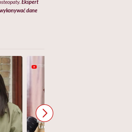
 osteopaty.
Ekspert
y wykonywać dane