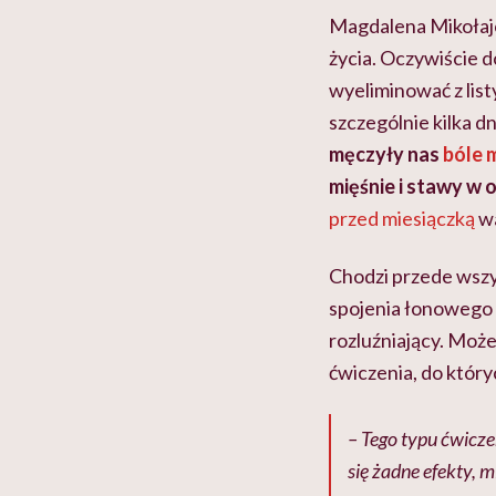
Magdalena Mikołajc
życia. Oczywiście d
wyeliminować z lis
szczególnie kilka d
męczyły nas
bóle 
mięśnie i stawy w o
przed miesiączką
wa
Chodzi przede wszy
spojenia łonowego 
rozluźniający. Może
ćwiczenia, do któr
– Tego typu ćwicze
się żadne efekty, m