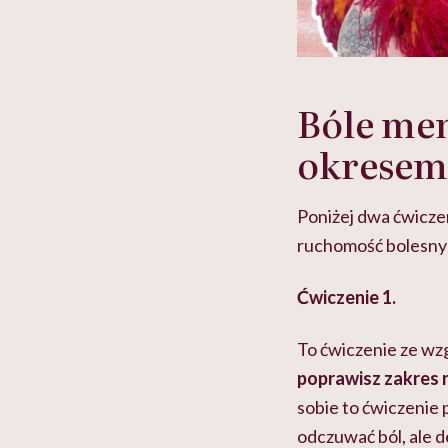
Bóle men
okresem
Poniżej dwa ćwiczen
ruchomość bolesnyc
Ćwiczenie 1.
To ćwiczenie ze wzg
poprawisz zakres 
sobie to ćwiczenie 
odczuwać ból, ale d