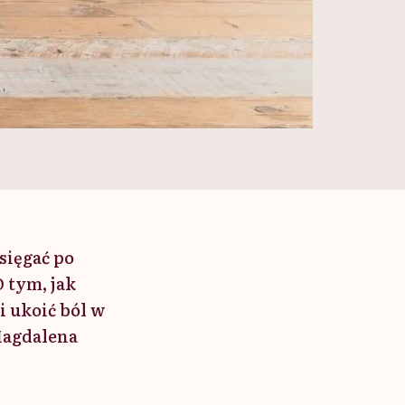
sięgać po
 tym, jak
 ukoić ból w
Magdalena