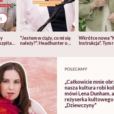
j
zy
"Jestem w ciąży, co mi się
Wkrótce nowa "
szpitalu
należy?". Headhunter o
Instrukcja". Tym 
szkadzać
zmianie pokoleniowej u
atakach paniki. Z
tylko
kobiet w ciąży na rynku
warsztat pacjen
braźni"
pracy
ekspercki
POLECAMY
„Całkowicie mnie obr
nasza kultura robi ko
mówi Lena Dunham, a
reżyserka kultowego 
„Dziewczyny”