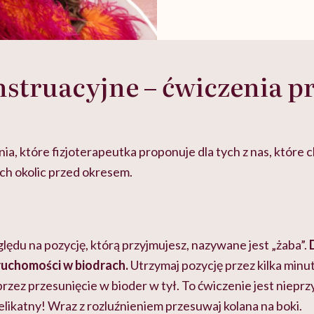
struacyjne – ćwiczenia p
ia, które fizjoterapeutka proponuje dla tych z nas, które 
h okolic przed okresem.
lędu na pozycję, którą przyjmujesz, nazywane jest „żaba”.
ruchomości w biodrach.
Utrzymaj pozycję przez kilka minu
przez przesunięcie w bioder w tył. To ćwiczenie jest niep
elikatny! Wraz z rozluźnieniem przesuwaj kolana na boki.