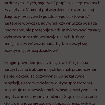
na dobrych i złych, mądrych i głupich, akceptowanych
i wyklętych. Moment potwierdzenia i ewentualnej
diagnozy rzeczywistego „dobrego traktowania”
następuje wówczas, gdy wnuk czy wnuczka posiada
inne zdanie, nie postępuje według dyktowanej zasady,
wykracza poza rolę, wskazuje na tych, którzy są
pomijani. Czy wówczas nadal będzie cieszył się
pozytywną atencją dziadków?
Drugim powodem jest sytuacja, w której osoba
narcystyczna traktuje innych ludzi jak przedłużenie
siebie, dokonując pozytywnej lub negatywnej
projekcji, a zatem, mówiąc w dużym uproszczeniu,
przypisuje ona nieświadomie własne pozytywne lub
negatywne cechy innym ludziom. Stąd dziecko córki,
którą uznano za niegodziwą, beznadziejną, wyklętą