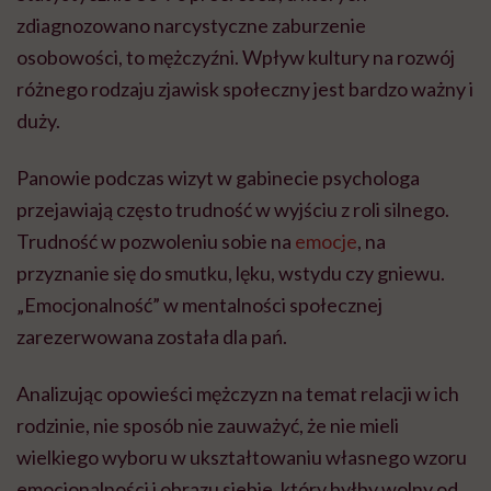
zdiagnozowano narcystyczne zaburzenie
osobowości, to mężczyźni. Wpływ kultury na rozwój
różnego rodzaju zjawisk społeczny jest bardzo ważny i
duży.
Panowie podczas wizyt w gabinecie psychologa
przejawiają często trudność w wyjściu z roli silnego.
Trudność w pozwoleniu sobie na
emocje
, na
przyznanie się do smutku, lęku, wstydu czy gniewu.
„Emocjonalność” w mentalności społecznej
zarezerwowana została dla pań.
Analizując opowieści mężczyzn na temat relacji w ich
rodzinie, nie sposób nie zauważyć, że nie mieli
wielkiego wyboru w ukształtowaniu własnego wzoru
emocjonalności i obrazu siebie, który byłby wolny od