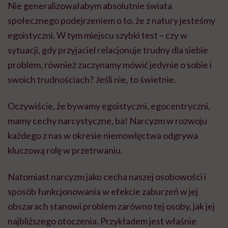
Nie generalizowałabym absolutnie świata
społecznego podejrzeniem o to, że z natury jesteśmy
egoistyczni. W tym miejscu szybki test – czy w
sytuacji, gdy przyjaciel relacjonuje trudny dla siebie
problem, również zaczynamy mówić jedynie o sobie i
swoich trudnościach? Jeśli nie, to świetnie.
Oczywiście, że bywamy egoistyczni, egocentryczni,
mamy cechy narcystyczne, ba! Narcyzm w rozwoju
każdego z nas w okresie niemowlęctwa odgrywa
kluczową rolę w przetrwaniu.
Natomiast narcyzm jako cecha naszej osobowości i
sposób funkcjonowania w efekcie zaburzeń w jej
obszarach stanowi problem zarówno tej osoby,
jak
jej
najbliższego otoczenia. Przykładem jest właśnie