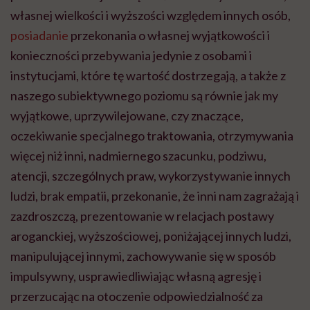
własnej wielkości i wyższości względem innych osób,
posiadanie
przekonania o własnej wyjątkowości i
konieczności przebywania jedynie z osobami i
instytucjami, które tę wartość dostrzegają, a także z
naszego subiektywnego poziomu są równie jak my
wyjątkowe, uprzywilejowane, czy znaczące,
oczekiwanie specjalnego traktowania, otrzymywania
więcej niż inni, nadmiernego szacunku, podziwu,
atencji, szczególnych praw, wykorzystywanie innych
ludzi, brak empatii, przekonanie, że inni nam zagrażają i
zazdroszczą, prezentowanie w relacjach postawy
aroganckiej,
wyższościowej
, poniżającej innych ludzi,
manipulującej innymi, zachowywanie się w sposób
impulsywny, usprawiedliwiając własną agresję i
przerzucając na otoczenie odpowiedzialność za