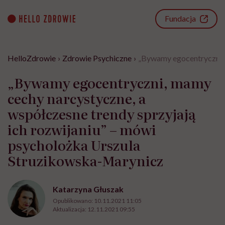
Go
to
Fundacja
content
HelloZdrowie
›
Zdrowie Psychiczne
›
„Bywamy egocentryczni, 
„Bywamy egocentryczni, mamy
cechy narcystyczne, a
współczesne trendy sprzyjają
ich rozwijaniu” – mówi
psycholożka Urszula
Struzikowska-Marynicz
Katarzyna Głuszak
Opublikowano:
10.11.2021 11:05
Aktualizacja:
12.11.2021 09:55