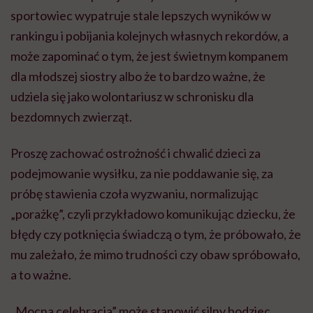
sportowiec wypatruje stale lepszych wyników w
rankingu i pobijania kolejnych własnych rekordów, a
może zapominać o tym, że jest świetnym kompanem
dla młodszej siostry
albo
że to bardzo ważne, że
udziela się jako wolontariusz w schronisku dla
bezdomnych zwierząt.
Proszę zachować ostrożność i chwalić dzieci za
podejmowanie wysiłku, za nie poddawanie się, za
próbę stawienia czoła wyzwaniu, normalizując
„porażkę”, czyli przykładowo komunikując dziecku, że
błędy czy potknięcia świadczą o tym, że próbowało, że
mu zależało, że mimo trudności czy obaw spróbowało,
a to ważne.
„Mocna celebracja” może stanowić silny bodziec,