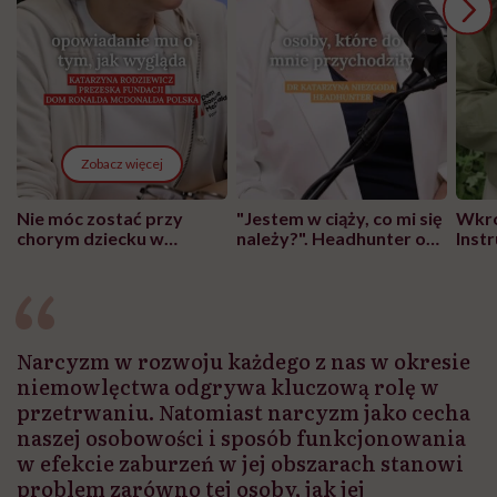
Zobacz więcej
Nie móc zostać przy
"Jestem w ciąży, co mi się
Wkró
chorym dziecku w
należy?". Headhunter o
Inst
szpitalu to tortura.
zmianie pokoleniowej u
atak
"Przeszkadzać w tym
kobiet w ciąży na rynku
wars
może chyba tylko
pracy
eksp
głupota i brak
wyobraźni"
Narcyzm w rozwoju każdego z nas w okresie
niemowlęctwa odgrywa kluczową rolę w
przetrwaniu. Natomiast narcyzm jako cecha
naszej osobowości i sposób funkcjonowania
w efekcie zaburzeń w jej obszarach stanowi
problem zarówno tej osoby, jak jej