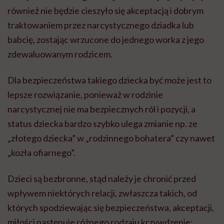
również nie będzie cieszyło się akceptacją i dobrym
traktowaniem przez narcystycznego dziadka lub
babcię, zostając wrzucone do jednego worka z jego
zdewaluowanym rodzicem.
Dla bezpieczeństwa takiego dziecka być może jest to
lepsze rozwiązanie, ponieważ w rodzinie
narcystycznej nie ma bezpiecznych ról i pozycji, a
status dziecka bardzo szybko ulega zmianie np. ze
„złotego dziecka” w „rodzinnego bohatera” czy nawet
„kozła ofiarnego”.
Dzieci są bezbronne, stąd należy je chronić przed
wpływem niektórych relacji, zwłaszcza takich, od
których spodziewając się bezpieczeństwa, akceptacji,
miłości następuje różnego rodzaju krzywdzenie: