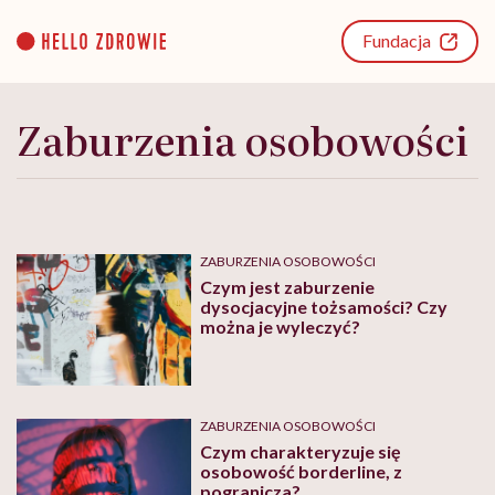
Go
to
Fundacja
content
Zaburzenia osobowości
ZABURZENIA OSOBOWOŚCI
Czym jest zaburzenie
dysocjacyjne tożsamości? Czy
można je wyleczyć?
ZABURZENIA OSOBOWOŚCI
Czym charakteryzuje się
osobowość borderline, z
pogranicza?