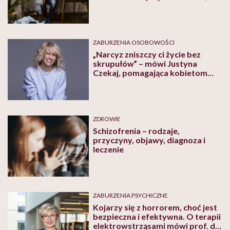
one żyją, istnieją” – mówi Marta
Orzełowska, prezeska Fundacji
Bonifraterskiej
ZABURZENIA OSOBOWOŚCI
„Narcyz zniszczy ci życie bez
skrupułów” – mówi Justyna
Czekaj, pomagająca kobietom
wyzwolić się z traumy po życiu z
narcyzem
ZDROWIE
Schizofrenia – rodzaje,
przyczyny, objawy, diagnoza i
leczenie
ZABURZENIA PSYCHICZNE
Kojarzy się z horrorem, choć jest
bezpieczna i efektywna. O terapii
elektrowstrząsami mówi prof. dr