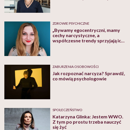
hab. n. med. Joanna
Rymaszewska
ZDROWIE PSYCHICZNE
„Bywamy egocentryczni, mamy
cechy narcystyczne, a
współczesne trendy sprzyjają ich
rozwijaniu” – mówi psycholożka
Urszula Struzikowska-Marynicz
ZABURZENIA OSOBOWOŚCI
Jak rozpoznać narcyza? Sprawdź,
co mówią psychologowie
SPOŁECZEŃSTWO
Katarzyna Glinka: Jestem WWO.
Z tym po prostu trzeba nauczyć
się żyć