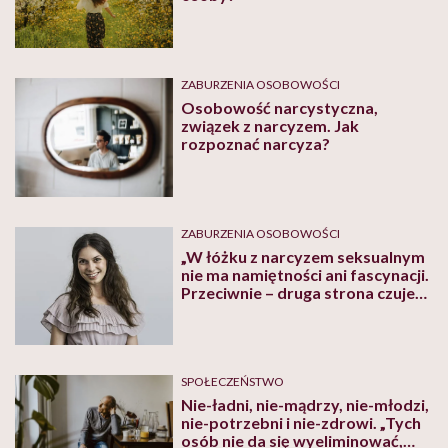
ZABURZENIA OSOBOWOŚCI
Osobowość narcystyczna,
związek z narcyzem. Jak
rozpoznać narcyza?
ZABURZENIA OSOBOWOŚCI
„W łóżku z narcyzem seksualnym
nie ma namiętności ani fascynacji.
Przeciwnie – druga strona czuje
się użyta” – mówi seksuolożka
Monika Kaszuba
SPOŁECZEŃSTWO
Nie-ładni, nie-mądrzy, nie-młodzi,
nie-potrzebni i nie-zdrowi. „Tych
osób nie da się wyeliminować,