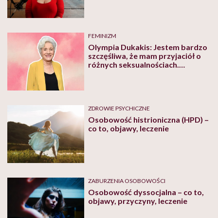
partnerów. To bzdura” – mówi
psycholożka Monika Kotlarek
FEMINIZM
Olympia Dukakis: Jestem bardzo
szczęśliwa, że mam przyjaciół o
różnych seksualnościach.
Niektóre z nich są dla mnie
zagadką
ZDROWIE PSYCHICZNE
Osobowość histrioniczna (HPD) –
co to, objawy, leczenie
ZABURZENIA OSOBOWOŚCI
Osobowość dyssocjalna – co to,
objawy, przyczyny, leczenie