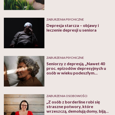
schizofrenii. Dominik Haak o
psychofobii
ZABURZENIA PSYCHICZNE
Depresja starcza – objawy i
leczenie depresji u seniora
ZABURZENIA PSYCHICZNE
Seniorzy z depresją. „Nawet 40
proc. epizodów depresyjnych u
osób w wieku podeszłym
pozostaje niezdiagnozowanych” –
mówi psychiatra Hubert Sońta
ZABURZENIA OSOBOWOŚCI
„Z osób z borderline robi się
straszne potwory, które
wrzeszczą, demolują domy, biją