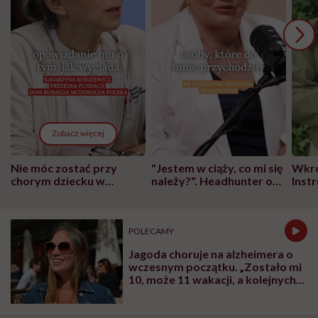
Zobacz więcej
Nie móc zostać przy
"Jestem w ciąży, co mi się
Wkró
chorym dziecku w
należy?". Headhunter o
Inst
szpitalu to tortura.
zmianie pokoleniowej u
atak
"Przeszkadzać w tym
kobiet w ciąży na rynku
wars
może chyba tylko
pracy
eksp
głupota i brak
POLECAMY
wyobraźni"
Jagoda choruje na alzheimera o
wczesnym początku. „Zostało mi
10, może 11 wakacji, a kolejnych
nie będę już świadoma”