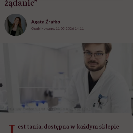
żądanie”
Agata Źrałko
Opublikowano:
11.05.2026 14:11
Dr Tomasz Swebocki, prof. PG / Źródło; media.pg.edu.pl
J
est tania, dostępna w każdym sklepie