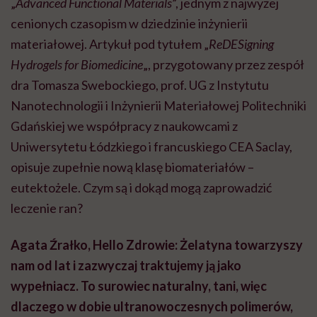
„
Advanced Functional Materials
”, jednym z najwyżej
cenionych czasopism w dziedzinie inżynierii
materiałowej. Artykuł pod tytułem „
ReDESigning
Hydrogels for Biomedicine
„, przygotowany przez zespół
dra Tomasza Swebockiego, prof. UG z Instytutu
Nanotechnologii i Inżynierii Materiałowej Politechniki
Gdańskiej we współpracy z naukowcami z
Uniwersytetu Łódzkiego i francuskiego CEA Saclay,
opisuje zupełnie nową klasę biomateriałów –
eutektożele. Czym są i dokąd mogą zaprowadzić
leczenie ran?
Agata Źrałko, Hello Zdrowie: Żelatyna towarzyszy
nam od lat i zazwyczaj traktujemy ją jako
wypełniacz. To surowiec naturalny, tani, więc
dlaczego w dobie ultranowoczesnych polimerów,