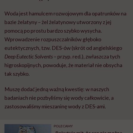
Woda jest hamulcem rozwojowym dla opatrunków na
bazie żelatyny – żel żelatynowy utworzony z jej
pomocą po prostu bardzo szybko wysycha.
Wprowadzenie rozpuszczalników głęboko
eutektycznych, tzw. DES-ów (skrót od angielskiego
Deep Eutectic Solvents
– przyp. red.), zwłaszcza tych
higroskopijnych, powoduje, że materiał nie obsycha
tak szybko.
Muszę dodać jedną ważną kwestię: w naszych
badaniach nie pozbyliśmy się wody całkowicie, a
zastosowaliśmy mieszaninę wody z DES-ami.
POLECAMY
„Pokutuje mit, że ran nie można