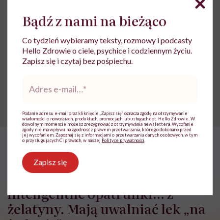
Jedzenie
Bądź z nami na bieżąco
Co tydzień wybieramy teksty, rozmowy i podcasty
Hello Zdrowie o ciele, psychice i codziennym życiu.
Treści zawarte w serwisie mają wyłącznie
i
Zapisz się i czytaj bez pośpiechu.
charakter informacyjny i nie stanowią porady
lekarskiej. Pamiętaj, że w przypadku
Adres
problemów ze zdrowiem należy bezwzględnie
e-
skonsultować się z lekarzem.
mail
*
Podanie adresu e-mail oraz kliknięcie „Zapisz się” oznacza zgodę na otrzymywanie
wiadomości o nowościach, produktach, promocjach lub usługach dot. Hello Zdrowie. W
dowolnym momencie możesz zrezygnować z otrzymywania newslettera. Wycofanie
zgody nie ma wpływu na zgodność z prawem przetwarzania, którego dokonano przed
jej wycofaniem. Zapoznaj się z informacjami o przetwarzaniu danych osobowych, w tym
o przysługujących Ci prawach, w naszej
Polityce prywatności
.
HelloZdrowie
›
Choroby
›
Badania
›
Polscy naukowcy opracowal
Zapisz się
Polscy naukowcy opracowali
inteligentne opatrunki… z
żelatyny. Mają uwalniać lek „na