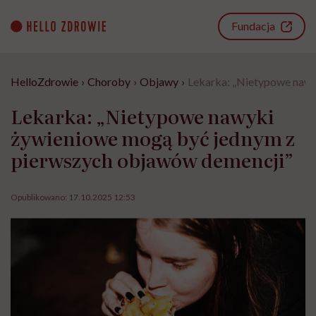
Go
to
Fundacja
content
HelloZdrowie
›
Choroby
›
Objawy
›
Lekarka: „Nietypowe nawy
Lekarka: „Nietypowe nawyki
żywieniowe mogą być jednym z
pierwszych objawów demencji”
Opublikowano:
17.10.2025 12:53