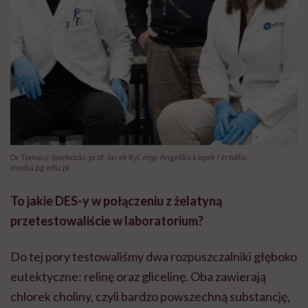
Dr Tomasz Swebocki, prof. Jacek Ryl, mgr Angelika Łepek / źródło:
media.pg.edu.pl
To jakie DES-y w połączeniu z żelatyną
przetestowaliście w laboratorium?
Do tej pory testowaliśmy dwa rozpuszczalniki głęboko
eutektyczne: relinę oraz glicelinę. Oba zawierają
chlorek choliny, czyli bardzo powszechną substancję,