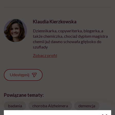
Klaudia Kierzkowska
Dziennikarka, copywriterka, blogerka, a
także chemiczka, chociaż dyplom magistra
chemii już dawno schowała głęboko do
szuflady
Zobacz profil
Udostępnij
Powiązane tematy:
badania
choroba Alzheimera
demencja