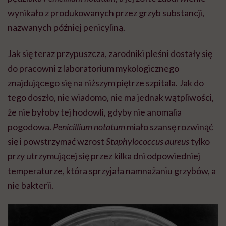
wynikało z produkowanych przez grzyb substancji,
nazwanych później penicyliną.
Jak się teraz przypuszcza, zarodniki pleśni dostały się
do pracowni z laboratorium mykologicznego
znajdującego się na niższym piętrze szpitala. Jak do
tego doszło, nie wiadomo, nie ma jednak wątpliwości,
że nie byłoby tej hodowli, gdyby nie anomalia
pogodowa.
Penicillium notatum
miało szansę rozwinąć
się i powstrzymać wzrost
Staphylococcus aureus
tylko
przy utrzymującej się przez kilka dni odpowiedniej
temperaturze, która sprzyjała namnażaniu grzybów, a
nie bakterii.