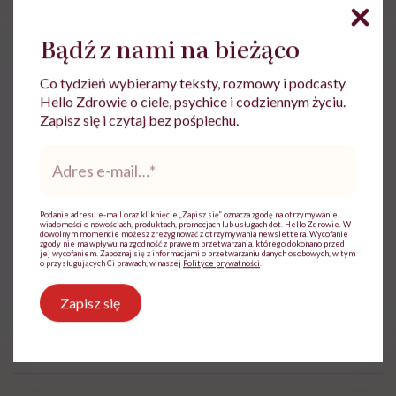
ekspertkę znajdziemy też na stronie Twój
Psycholog
.
Bądź z nami na bieżąco
Co tydzień wybieramy teksty, rozmowy i podcasty
Hello Zdrowie o ciele, psychice i codziennym życiu.
Zapisz się i czytaj bez pośpiechu.
Do wyświetlenia tego materiału z zewnętrznego
Adres
serwisu (Instagram, Facebook, YouTube, itp.)
e-
wymagana jest zgoda na pliki cookie.
mail
*
Zmień ustawienia
Podanie adresu e-mail oraz kliknięcie „Zapisz się” oznacza zgodę na otrzymywanie
wiadomości o nowościach, produktach, promocjach lub usługach dot. Hello Zdrowie. W
dowolnym momencie możesz zrezygnować z otrzymywania newslettera. Wycofanie
zgody nie ma wpływu na zgodność z prawem przetwarzania, którego dokonano przed
jej wycofaniem. Zapoznaj się z informacjami o przetwarzaniu danych osobowych, w tym
o przysługujących Ci prawach, w naszej
Polityce prywatności
.
Zapisz się