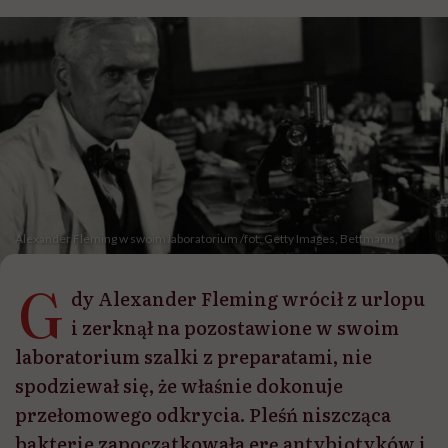
Alexander Fleming w swoim laboratorium /fot. Getty Images, Bettmann
G
dy Alexander Fleming wrócił z urlopu
i zerknął na pozostawione w swoim
laboratorium szalki z preparatami, nie
spodziewał się, że właśnie dokonuje
przełomowego odkrycia. Pleśń niszcząca
bakterie zapoczątkowała erę antybiotyków i