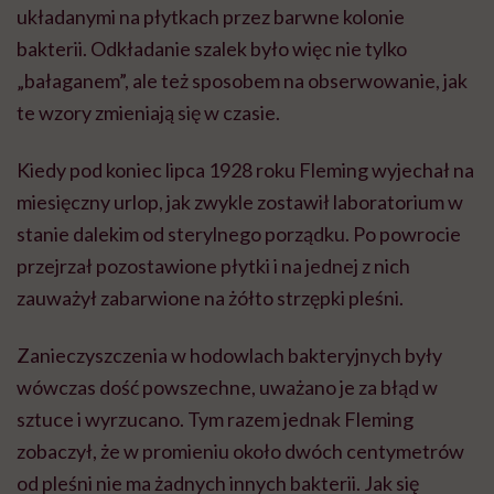
układanymi na płytkach przez barwne kolonie
bakterii. Odkładanie szalek było więc nie tylko
„bałaganem”, ale też sposobem na obserwowanie, jak
te wzory zmieniają się w czasie.
Kiedy pod koniec lipca 1928 roku Fleming wyjechał na
miesięczny urlop, jak zwykle zostawił laboratorium w
stanie dalekim od sterylnego porządku. Po powrocie
przejrzał pozostawione płytki i na jednej z nich
zauważył zabarwione na żółto strzępki pleśni.
Zanieczyszczenia w hodowlach bakteryjnych były
wówczas dość powszechne, uważano je za błąd w
sztuce i wyrzucano. Tym razem jednak Fleming
zobaczył, że w promieniu około dwóch centymetrów
od pleśni nie ma żadnych innych bakterii. Jak się