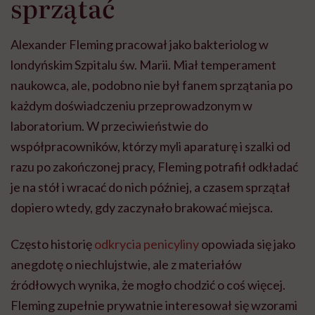
sprzątać
Alexander Fleming pracował jako bakteriolog w
londyńskim Szpitalu św. Marii. Miał temperament
naukowca, ale, podobno nie był fanem sprzątania po
każdym doświadczeniu przeprowadzonym w
laboratorium. W przeciwieństwie do
współpracowników, którzy myli aparaturę i szalki od
razu po zakończonej pracy, Fleming potrafił odkładać
je na stół i wracać do nich później, a czasem sprzątał
dopiero wtedy, gdy zaczynało brakować miejsca.
Często historię
odkrycia penicyliny
opowiada się jako
anegdotę o niechlujstwie, ale z materiałów
źródłowych wynika, że mogło chodzić o coś więcej.
Fleming zupełnie prywatnie interesował się wzorami