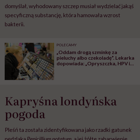
domyślał, wyhodowany szczep musiał wydzielać jakąś
specyficzną substancję, która hamowała wzrost
bakterii.
POLECAMY
„Oddam drogą szminkę za
pieluchy albo czekoladę”. Lekarka
dopowiada: „Opryszczka, HPV i
gronkowiec gratis”
Kapryśna londyńska
pogoda
Pleśń ta została zidentyfikowana jako rzadki gatunek
pędzlaka
Penicillium notatum
, a jej żółte zabarwienie