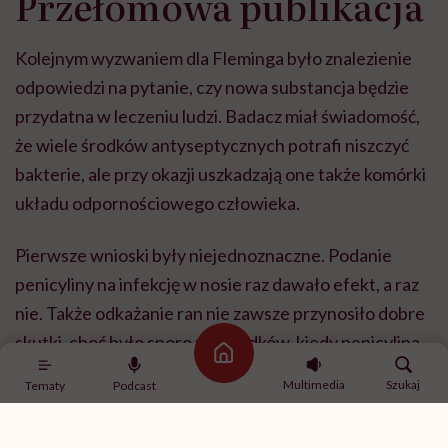
Przełomowa publikacja
Kolejnym wyzwaniem dla Fleminga było znalezienie
odpowiedzi na pytanie, czy nowa substancja będzie
przydatna w leczeniu ludzi. Badacz miał świadomość,
że wiele środków antyseptycznych potrafi niszczyć
bakterie, ale przy okazji uszkadzają one także komórki
układu odpornościowego człowieka.
Pierwsze wnioski były niejednoznaczne. Podanie
penicyliny na infekcję w nosie raz dawało efekt, a raz
nie. Także odkażanie ran nie zawsze przynosiło dobre
skutki, choć było sporo przypadków, kiedy penicylina
Strona główna
działała selektywnie, czyli hamowała wzrost
Multimedia
Szukaj
Tematy
Podcast
gronkowca złocistego
, nie uszkadzając przy tym
leukocytów
. Zniechęcony tymi próbami naukowiec po