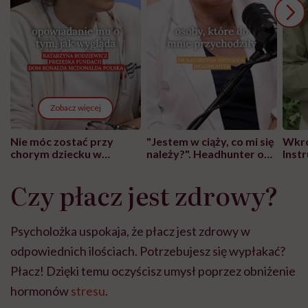
Zobacz więcej
Nie móc zostać przy
"Jestem w ciąży, co mi się
Wkró
chorym dziecku w
należy?". Headhunter o
Inst
szpitalu to tortura.
zmianie pokoleniowej u
atak
"Przeszkadzać w tym
kobiet w ciąży na rynku
wars
Czy płacz jest zdrowy?
może chyba tylko
pracy
eksp
głupota i brak
wyobraźni"
Psycholożka uspokaja, że płacz jest zdrowy w
odpowiednich ilościach. Potrzebujesz się wypłakać?
Płacz! Dzięki temu oczyścisz umysł poprzez obniżenie
hormonów
stresu
.