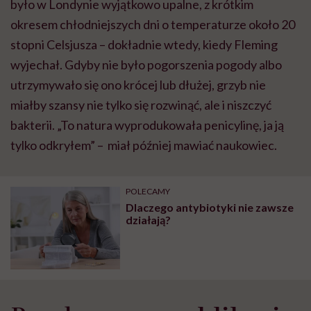
było w Londynie wyjątkowo upalne, z krótkim
okresem chłodniejszych dni o temperaturze około 20
stopni Celsjusza – dokładnie wtedy, kiedy Fleming
wyjechał. Gdyby nie było pogorszenia pogody albo
utrzymywało się ono krócej lub dłużej, grzyb nie
miałby szansy nie tylko się rozwinąć, ale i niszczyć
bakterii. „To natura wyprodukowała penicylinę, ja ją
tylko odkryłem” – miał później mawiać naukowiec.
POLECAMY
Dlaczego antybiotyki nie zawsze
działają?