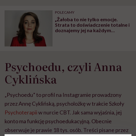
POLECAMY
„Żałoba to nie tylko emocje.
Strata to doświadczenie totalne i
doznajemy jej na każdym
poziomie naszego
funkcjonowania” – mówi
psycholożka Katarzyna
Binkiewicz
Psychoedu, czyli Anna
Cyklińska
„Psychoedu” to profil na Instagramie prowadzony
przez Annę Cyklińską, psycholożkę w trakcie Szkoły
Psychoterapii
w nurcie CBT. Jak sama wyjaśnia, jej
konto ma funkcję psychoedukacyjną. Obecnie
obserwuje je prawie 18 tys. osób. Treści pisane przez