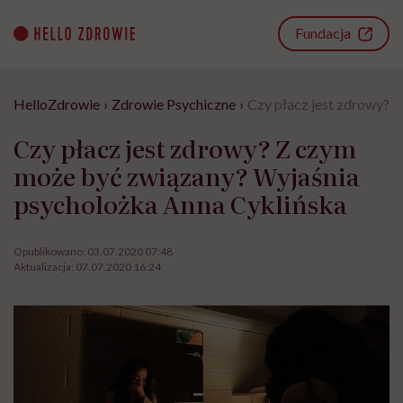
Go
to
Fundacja
content
HelloZdrowie
›
Zdrowie Psychiczne
›
Czy płacz jest zdrowy? 
Czy płacz jest zdrowy? Z czym
może być związany? Wyjaśnia
psycholożka Anna Cyklińska
Opublikowano:
03.07.2020 07:48
Aktualizacja:
07.07.2020 16:24