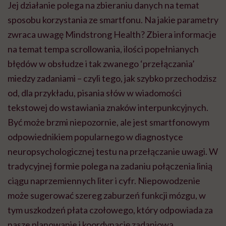
Jej działanie polega na zbieraniu danych na temat
sposobu korzystania ze smartfonu. Na jakie parametry
zwraca uwagę Mindstrong Health? Zbiera informacje
na temat tempa scrollowania, ilości popełnianych
błędów w obsłudze i tak zwanego ‘przełączania’
miedzy zadaniami – czyli tego, jak szybko przechodzisz
od, dla przykładu, pisania słów w wiadomości
tekstowej do wstawiania znaków interpunkcyjnych.
Być może brzmi niepozornie, ale jest smartfonowym
odpowiednikiem popularnego w diagnostyce
neuropsychologicznej testu na przełączanie uwagi. W
tradycyjnej formie polega na zadaniu połączenia linią
ciągu naprzemiennych liter i cyfr. Niepowodzenie
może sugerować szereg zaburzeń funkcji mózgu, w
tym uszkodzeń płata czołowego, który odpowiada za
nasze planowanie i koordynację zadaniową.