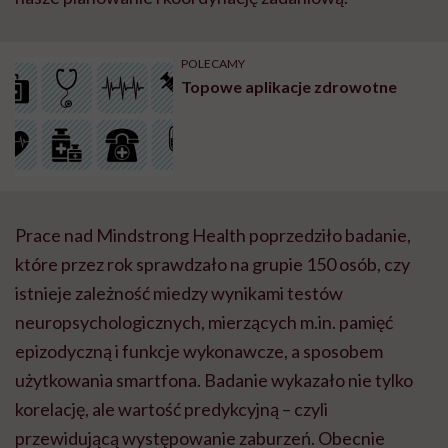
POLECAMY
Topowe aplikacje zdrowotne
Prace nad Mindstrong Health poprzedziło badanie,
które przez rok sprawdzało na grupie 150 osób, czy
istnieje zależność miedzy wynikami testów
neuropsychologicznych, mierzących m.in. pamięć
epizodyczną i funkcje wykonawcze, a sposobem
użytkowania smartfona. Badanie wykazało nie tylko
korelację, ale wartość predykcyjną – czyli
przewidującą występowanie zaburzeń. Obecnie