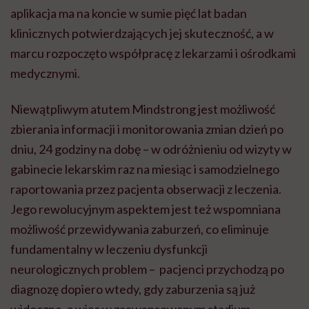
aplikacja ma na koncie w sumie pięć lat badan
klinicznych potwierdzających jej skuteczność, a w
marcu rozpoczęto współpracę z lekarzami i ośrodkami
medycznymi.
Niewątpliwym atutem Mindstrong jest możliwość
zbierania informacji i monitorowania zmian dzień po
dniu, 24 godziny na dobę – w odróżnieniu od wizyty w
gabinecie lekarskim raz na miesiąc i samodzielnego
raportowania przez pacjenta obserwacji z leczenia.
Jego rewolucyjnym aspektem jest też wspomniana
możliwość przewidywania zaburzeń, co eliminuje
fundamentalny w leczeniu dysfunkcji
neurologicznych problem – pacjenci przychodzą po
diagnozę dopiero wtedy, gdy zaburzenia są już