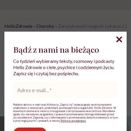
HelloZdrowie
›
Choroby
›
Zaryzykowali i wygrali. Lekarze z Zi
Zaryzykowali i wygrali. Lekarze
Bądź z nami na bieżąco
z Zielonej Góry w nietypowy
sposób uratowali życie 9-latka,
Co tydzień wybieramy teksty, rozmowy i podcasty
ale czekali pół roku, by o tym
Hello Zdrowie o ciele, psychice i codziennym życiu.
Zapisz się i czytaj bez pośpiechu.
opowiedzieć
Adres
e-
Agata Źrałko
mail
*
Opublikowano:
14.01.2026 09:10
Aktualizacja:
14.01.2026 11:44
Podanie adresu e-mail oraz kliknięcie „Zapisz się” oznacza zgodę na otrzymywanie
wiadomości o nowościach, produktach, promocjach lub usługach dot. Hello Zdrowie. W
dowolnym momencie możesz zrezygnować z otrzymywania newslettera. Wycofanie
zgody nie ma wpływu na zgodność z prawem przetwarzania, którego dokonano przed
jej wycofaniem. Zapoznaj się z informacjami o przetwarzaniu danych osobowych, w tym
o przysługujących Ci prawach, w naszej
Polityce prywatności
.