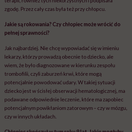
terapii, również tych niekorzystnych i podpisała
zgodę. Przez cały czas była też przy chłopcu.
Jakie są rokowania? Czy chłopiec może wrócić do
pełnej sprawności?
Jak najbardziej. Nie chcę wypowiadać się w imieniu
lekarzy, którzy prowadzą obecnie to dziecko, ale
wiem, że było diagnozowane w kierunku zespołu
trombofilii, czyli zaburzeń krwi, które mogą
potencjalnie powodować udary. W takiej sytuacji
dziecko jest w ścisłej obserwacji hematologicznej, ma
podawane odpowiednie leczenie, które ma zapobiec
potencjalnym powikłaniom zatorowym – czy w mózgu,
czy w innych układach.
Chłopiec skończył w tym roku 9 lat. Jakie mogłyby