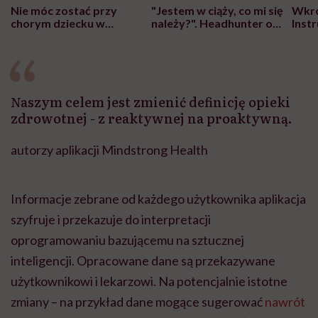
Nie móc zostać przy
"Jestem w ciąży, co mi się
Wkró
chorym dziecku w
należy?". Headhunter o
Inst
szpitalu to tortura.
zmianie pokoleniowej u
atak
"Przeszkadzać w tym
kobiet w ciąży na rynku
wars
może chyba tylko
pracy
eksp
głupota i brak
wyobraźni"
Naszym celem jest zmienić definicję opieki
zdrowotnej - z reaktywnej na proaktywną.
autorzy aplikacji Mindstrong Health
Informacje zebrane od każdego użytkownika aplikacja
szyfruje i przekazuje do interpretacji
oprogramowaniu bazującemu na sztucznej
inteligencji. Opracowane dane są przekazywane
użytkownikowi i lekarzowi. Na potencjalnie istotne
zmiany – na przykład dane mogące sugerować
nawrót