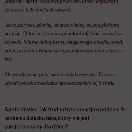
półtorej – dostał kroplówkę z lekiem, który rozpuszcza
zakrzepy. Lekiem dla dorosłych.
Teraz, pół roku później, lekarze wiedzą, że podjęli dobrą
decyzję. Chłopiec, któremu podali lek off-label, wrócił do
zdrowia. Nie ma deficytu neurologicznego, chodzi, mówi,
porusza rękami. Mama zareagowała wzorcowo. Lekarze –
też.
Ale wtedy, w sierpniu, nikt nie miał pewności. Dlatego
ponad pół roku zwlekali z opowiedzeniem tej historii.
Agata Źrałko: Jak trudna była decyzja o podaniu 9-
letniemu dziecku leku, który nie jest
zarejestrowany dla dzieci?