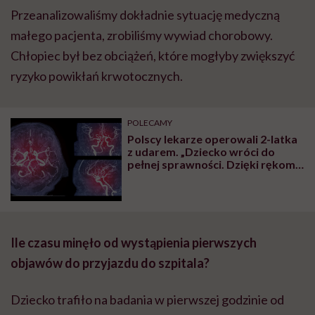
Przeanalizowaliśmy dokładnie sytuację medyczną
małego pacjenta, zrobiliśmy wywiad chorobowy.
Chłopiec był bez obciążeń, które mogłyby zwiększyć
ryzyko powikłań krwotocznych.
POLECAMY
Polscy lekarze operowali 2-latka
z udarem. „Dziecko wróci do
pełnej sprawności. Dzięki rękom
całego zespołu terapeutycznego i
za Twoje, i moje składki”
Ile czasu minęło od wystąpienia pierwszych
objawów do przyjazdu do szpitala?
Dziecko trafiło na badania w pierwszej godzinie od