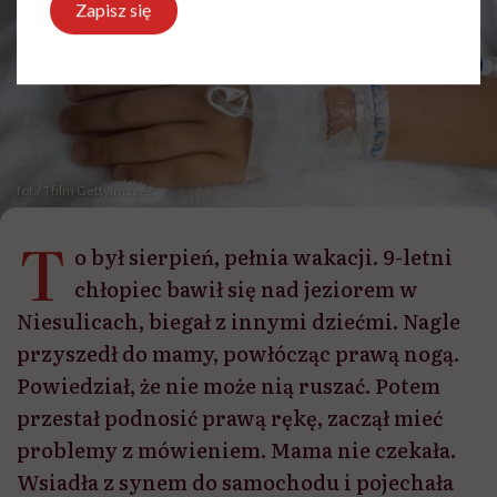
Zapisz się
fot./ Tfilm GettyImages
T
o był sierpień, pełnia wakacji. 9-letni
chłopiec bawił się nad jeziorem w
Niesulicach, biegał z innymi dziećmi. Nagle
przyszedł do mamy, powłócząc prawą nogą.
Powiedział, że nie może nią ruszać. Potem
przestał podnosić prawą rękę, zaczął mieć
problemy z mówieniem. Mama nie czekała.
Wsiadła z synem do samochodu i pojechała