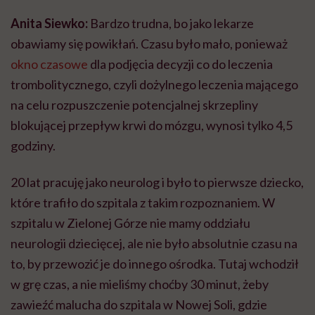
Anita Siewko:
Bardzo trudna, bo jako lekarze
obawiamy się powikłań. Czasu było mało, ponieważ
okno czasowe
dla podjęcia decyzji co do leczenia
trombolitycznego, czyli dożylnego leczenia mającego
na celu rozpuszczenie potencjalnej skrzepliny
blokującej przepływ krwi do mózgu, wynosi tylko 4,5
godziny.
20 lat pracuję jako neurolog i było to pierwsze dziecko,
które trafiło do szpitala z takim rozpoznaniem. W
szpitalu w Zielonej Górze nie mamy oddziału
neurologii dziecięcej, ale nie było absolutnie czasu na
to, by przewozić je do innego ośrodka. Tutaj wchodził
w grę czas, a nie mieliśmy choćby 30 minut, żeby
zawieźć malucha do szpitala w Nowej Soli, gdzie