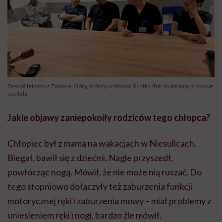
Zespół lekarzy z Zielonej Góry, którzy uratowali 9-latka /fot. materiały prasowe
szpitala
Jakie objawy zaniepokoiły rodziców tego chłopca?
Chłopiec był z mamą na wakacjach w Niesulicach.
Biegał, bawił się z dziećmi. Nagle przyszedł,
powłócząc nogą. Mówił, że nie może nią ruszać. Do
tego stopniowo dołączyły też zaburzenia funkcji
motorycznej ręki i zaburzenia mowy – miał problemy z
uniesieniem ręki i nogi, bardzo źle mówił.