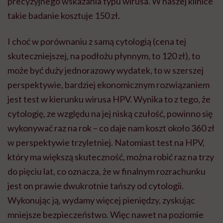
precyzyjnego wskazania typu wirusa. W naszej klinice
takie badanie kosztuje 150 zł.
I choć w porównaniu z samą cytologią (cena tej
skuteczniejszej, na podłożu płynnym, to 120 zł), to
może być duży jednorazowy wydatek, to w szerszej
perspektywie, bardziej ekonomicznym rozwiązaniem
jest test w kierunku wirusa HPV. Wynika to z tego, że
cytologię, ze względu na jej niską czułość, powinno się
wykonywać raz na rok – co daje nam koszt około 360 zł
w perspektywie trzyletniej. Natomiast test na HPV,
który ma większą skuteczność, można robić raz na trzy
do pięciu lat, co oznacza, że w finalnym rozrachunku
jest on prawie dwukrotnie tańszy od cytologii.
Wykonując ją, wydamy więcej pieniędzy, zyskując
mniejsze bezpieczeństwo. Więc nawet na poziomie