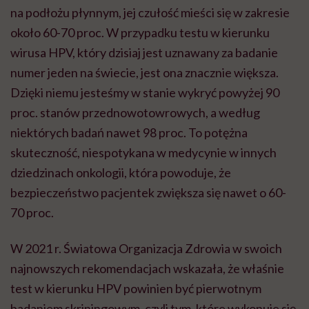
na podłożu płynnym, jej czułość mieści się w zakresie
około 60-70 proc. W przypadku testu w kierunku
wirusa HPV, który dzisiaj jest uznawany za badanie
numer jeden na świecie, jest ona znacznie większa.
Dzięki niemu jesteśmy w stanie wykryć powyżej 90
proc. stanów przednowotowrowych, a według
niektórych badań nawet 98 proc. To potężna
skuteczność, niespotykana w medycynie w innych
dziedzinach onkologii, która powoduje, że
bezpieczeństwo pacjentek zwiększa się nawet o 60-
70 proc.
W 2021 r. Światowa Organizacja Zdrowia w swoich
najnowszych rekomendacjach wskazała, że właśnie
test w kierunku HPV powinien być pierwotnym
badaniem skriningowym, czyli tym, które wykonuje się