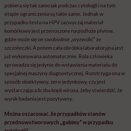
pobiera się tak samo jak podczas cytologii i na tym
etapie ograniczenia są takie same. Jednak w
przypadku testu na HPV zazwyczaj materiał
komórkowy jest przenoszony na podłoże płynne,
gdzie może się on swobodnie „wyzwolić” ze
szczoteczki. A potem cała obróbka laboratoryjna jest
już wykonywana automatycznie. Rola człowieka
sprowadza się jedynie do wstawienia materiału do
specjalnej maszyny diagnostycznej. Rozstrzyga ona w
sposób obiektywny, zero-jedynkowy, czy jest
wystarczająca liczba kopii wirusa, żeby stwierdzić, że
wynik badania jest pozytywny.
Można oszacować, ile przypadków stanów
przednowotworowych „gubimy” w przypadku
cytologii?