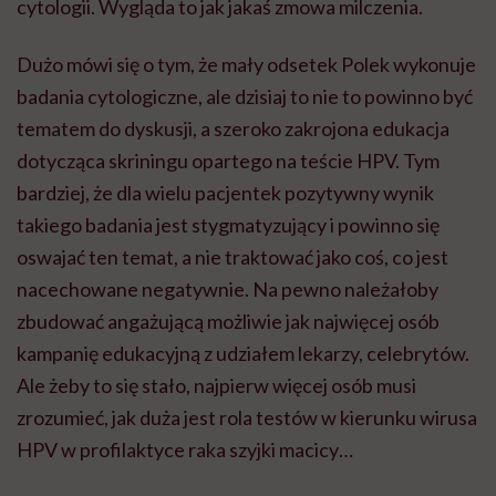
cytologii. Wygląda to jak jakaś zmowa milczenia.
Dużo mówi się o tym, że mały odsetek Polek wykonuje
badania cytologiczne, ale dzisiaj to nie to powinno być
tematem do dyskusji, a szeroko zakrojona edukacja
dotycząca skriningu opartego na teście HPV. Tym
bardziej, że dla wielu pacjentek pozytywny wynik
takiego badania jest stygmatyzujący i powinno się
oswajać ten temat, a nie traktować jako coś, co jest
nacechowane negatywnie. Na pewno należałoby
zbudować angażującą możliwie jak najwięcej osób
kampanię edukacyjną z udziałem lekarzy, celebrytów.
Ale żeby to się stało, najpierw więcej osób musi
zrozumieć, jak duża jest rola testów w kierunku wirusa
HPV w profilaktyce raka szyjki macicy…