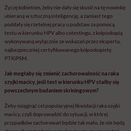
Życzę kobietom, żeby nie dały się skusić na tę nowinkę
ubieraną w sztuczną inteligencję, a zamiast tego
poddały się rzetelnej pracy u podstaw za pomocą
testu w kierunku HPV albo cotestingu, z kolposkopią
wykonywaną wyłącznie ze wskazań przez eksperta,
najbezpieczniej certyfikowanego kolposkopistę
PTKiPSM.
Jak mogłaby się zmienić zachorowalność na raka
szyjki macicy, jeśli test w kierunku HPV stałby się
powszechnym badaniem skriningowym?
Żeby osiągnąć cel populacyjnej likwidacji raka szyjki
macicy, czyli doprowadzić do sytuacji, w której
przypadków zachorowań będzie tak mało, że nie będą
stanowiły zagrożenia populacyjnego, muszą zostać