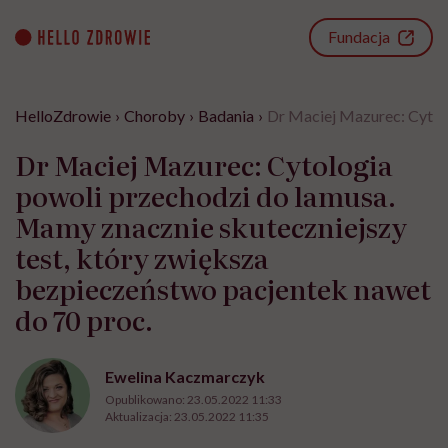
Go
to
Fundacja
content
HelloZdrowie
›
Choroby
›
Badania
›
Dr Maciej Mazurec: Cytolo
Dr Maciej Mazurec: Cytologia
powoli przechodzi do lamusa.
Mamy znacznie skuteczniejszy
test, który zwiększa
bezpieczeństwo pacjentek nawet
do 70 proc.
Ewelina Kaczmarczyk
Opublikowano:
23.05.2022 11:33
Aktualizacja:
23.05.2022 11:35