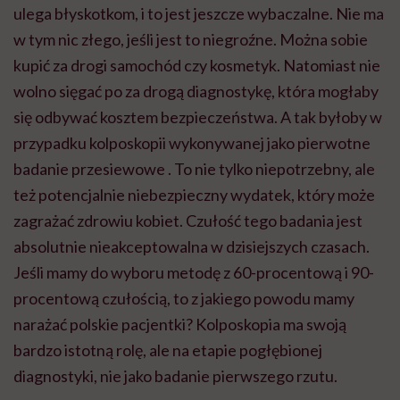
ulega błyskotkom, i to jest jeszcze wybaczalne. Nie ma
w tym nic złego, jeśli jest to niegroźne. Można sobie
kupić za drogi samochód czy kosmetyk. Natomiast nie
wolno sięgać po za drogą diagnostykę, która mogłaby
się odbywać kosztem bezpieczeństwa. A tak byłoby w
przypadku kolposkopii wykonywanej jako pierwotne
badanie przesiewowe . To nie tylko niepotrzebny, ale
też potencjalnie niebezpieczny wydatek, który może
zagrażać zdrowiu kobiet. Czułość tego badania jest
absolutnie nieakceptowalna w dzisiejszych czasach.
Jeśli mamy do wyboru metodę z 60-procentową i 90-
procentową czułością, to z jakiego powodu mamy
narażać polskie pacjentki? Kolposkopia ma swoją
bardzo istotną rolę, ale na etapie pogłębionej
diagnostyki, nie jako badanie pierwszego rzutu.