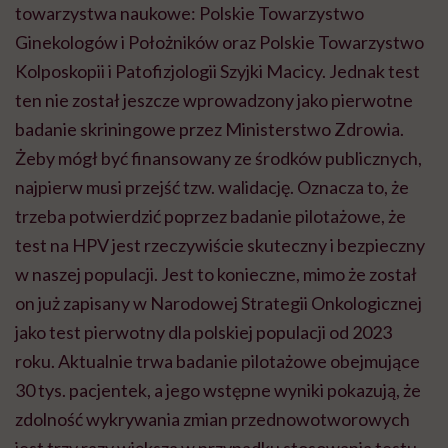
towarzystwa naukowe: Polskie Towarzystwo
Ginekologów i Położników oraz Polskie Towarzystwo
Kolposkopii i Patofizjologii Szyjki Macicy. Jednak test
ten nie został jeszcze wprowadzony jako pierwotne
badanie skriningowe przez Ministerstwo Zdrowia.
Żeby mógł być finansowany ze środków publicznych,
najpierw musi przejść tzw. walidację. Oznacza to, że
trzeba potwierdzić poprzez badanie pilotażowe, że
test na HPV jest rzeczywiście skuteczny i bezpieczny
w naszej populacji. Jest to konieczne, mimo że został
on już zapisany w Narodowej Strategii Onkologicznej
jako test pierwotny dla polskiej populacji od 2023
roku. Aktualnie trwa badanie pilotażowe obejmujące
30 tys. pacjentek, a jego wstępne wyniki pokazują, że
zdolność wykrywania zmian przednowotworowych
jest trzy razy większa w przypadku stosowania testu