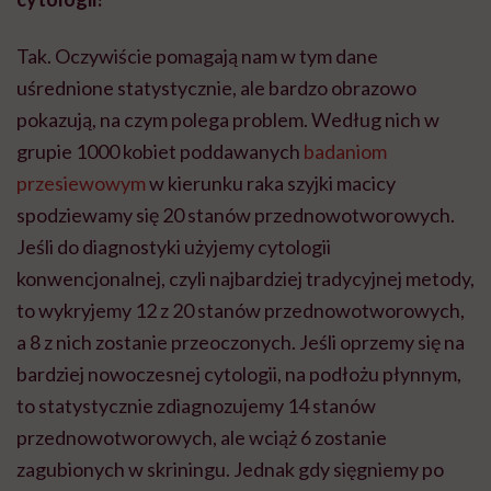
Tak. Oczywiście pomagają nam w tym dane
uśrednione statystycznie, ale bardzo obrazowo
pokazują, na czym polega problem. Według nich w
grupie 1000 kobiet poddawanych
badaniom
przesiewowym
w kierunku raka szyjki macicy
spodziewamy się 20 stanów przednowotworowych.
Jeśli do diagnostyki użyjemy cytologii
konwencjonalnej, czyli najbardziej tradycyjnej metody,
to wykryjemy 12 z 20 stanów przednowotworowych,
a 8 z nich zostanie przeoczonych. Jeśli oprzemy się na
bardziej nowoczesnej cytologii, na podłożu płynnym,
to statystycznie zdiagnozujemy 14 stanów
przednowotworowych, ale wciąż 6 zostanie
zagubionych w skriningu. Jednak gdy sięgniemy po