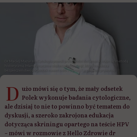
Dr Maciej Mazurec: Cytologia powoli przechodzi do lamusa, staje się metodą
historyczną. Mamy znacznie skuteczniejszy test, który zwiększa
bezpieczeństwo pacjentek nawet o 60-70 proc. / archiwum prywatne
D
użo mówi się o tym, że mały odsetek
Polek wykonuje badania cytologiczne,
ale dzisiaj to nie to powinno być tematem do
dyskusji, a szeroko zakrojona edukacja
dotycząca skriningu opartego na teście HPV
– mówi w rozmowie z Hello Zdrowie dr