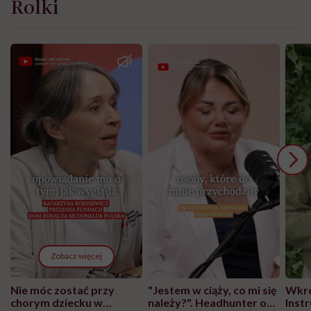
Rolki
Zobacz więcej
Nie móc zostać przy
"Jestem w ciąży, co mi się
Wkró
chorym dziecku w
należy?". Headhunter o
Inst