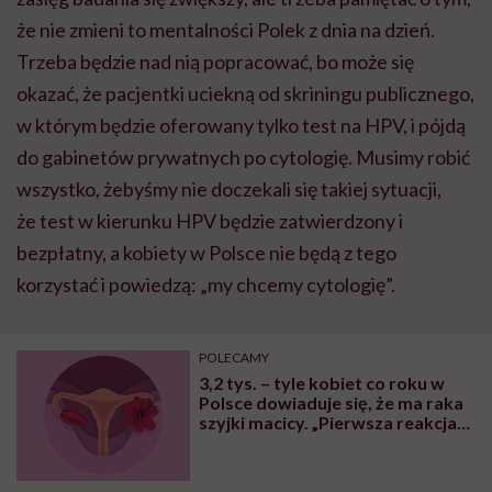
że nie zmieni to mentalności Polek z dnia na dzień.
Trzeba będzie nad nią popracować, bo może się
okazać, że pacjentki uciekną od skriningu publicznego,
w którym będzie oferowany tylko test na HPV, i pójdą
do gabinetów prywatnych po cytologię. Musimy robić
wszystko, żebyśmy nie doczekali się takiej sytuacji,
że test w kierunku HPV będzie zatwierdzony i
bezpłatny, a kobiety w Polsce nie będą z tego
korzystać i powiedzą: „my chcemy cytologię”.
POLECAMY
3,2 tys. – tyle kobiet co roku w
Polsce dowiaduje się, że ma raka
szyjki macicy. „Pierwsza reakcja
na diagnozę? Niedowierzanie,
strach, zaprzeczenie…” – mówi dr
Robert Jach, ginekolog-onkolog