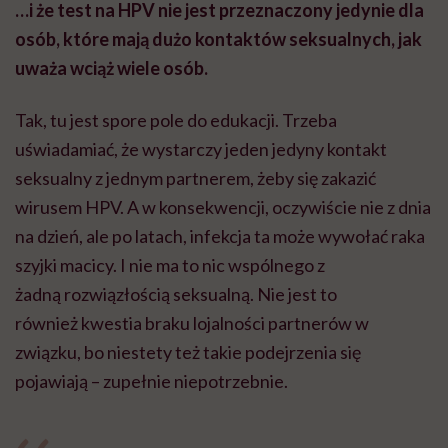
…i że test na HPV nie jest przeznaczony jedynie dla
osób, które mają dużo kontaktów seksualnych, jak
uważa wciąż wiele osób.
Tak, tu jest spore pole do edukacji. Trzeba
uświadamiać, że wystarczy jeden jedyny kontakt
seksualny z jednym partnerem, żeby się zakazić
wirusem HPV. A w konsekwencji, oczywiście nie z dnia
na dzień, ale po latach, infekcja ta może wywołać raka
szyjki macicy. I nie ma to nic wspólnego z
żadną rozwiązłością seksualną. Nie jest to
również kwestia braku lojalności partnerów w
związku, bo niestety też takie podejrzenia się
pojawiają – zupełnie niepotrzebnie.