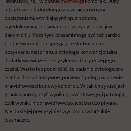
laboratoryjnej i w ocenie
morfologii
komórek. Duży
udział czynnika ludzkiego wiąże się z różnymi
obciążeniami, wynikającymi np. z poziomu
wyedukowania, doświadczenia czy dyspozycji w
danym dniu. Poza tym, czasami mogą być też bardzo
trudne warunki, niesprzyjające skutecznemu
pozyskaniu materiału, a cytologia konwencjonalna
dodatkowo wiąże się z ryzykiem utraty dużej jego
części. Warto też podkreślić, że badanie cytologiczne
jest bardzo subiektywne, ponieważ polega na ocenie
prawidłowości budowy komórek. W takich sytuacjach
granica normy, czyli wyniku prawidłowego, i patologii,
czyli wyniku nieprawidłowego, jest bardzo płynna.
Nie da się jej precyzyjnie i wysoko powtarzalnie
wyznaczyć.