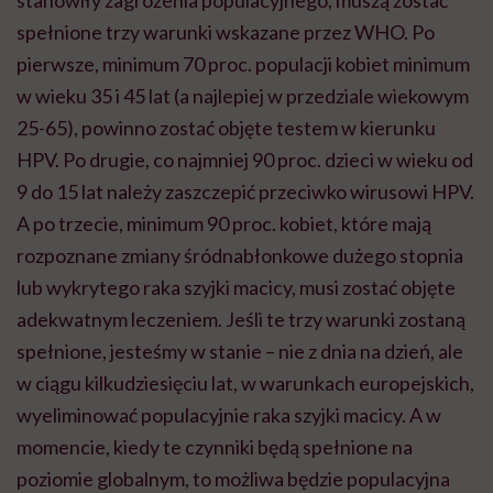
spełnione trzy warunki wskazane przez WHO. Po
pierwsze, minimum 70 proc. populacji kobiet minimum
w wieku 35 i 45 lat (a najlepiej w przedziale wiekowym
25-65), powinno zostać objęte testem w kierunku
HPV. Po drugie, co najmniej 90 proc. dzieci w wieku od
9 do 15 lat należy zaszczepić przeciwko wirusowi HPV.
A po trzecie, minimum 90 proc. kobiet, które mają
rozpoznane zmiany śródnabłonkowe dużego stopnia
lub wykrytego raka szyjki macicy, musi zostać objęte
adekwatnym leczeniem. Jeśli te trzy warunki zostaną
spełnione, jesteśmy w stanie – nie z dnia na dzień, ale
w ciągu kilkudziesięciu lat, w warunkach europejskich,
wyeliminować populacyjnie raka szyjki macicy. A w
momencie, kiedy te czynniki będą spełnione na
poziomie globalnym, to możliwa będzie populacyjna