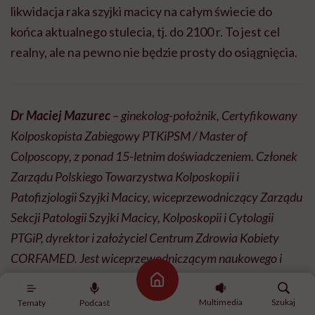
likwidacja raka szyjki macicy na całym świecie do
końca aktualnego stulecia, tj. do 2100 r. To jest cel
realny, ale na pewno nie będzie prosty do osiągnięcia.
Dr Maciej Mazurec
– ginekolog-położnik, Certyfikowany
Kolposkopista Zabiegowy PTKiPSM / Master of
Colposcopy, z ponad 15-letnim doświadczeniem. Członek
Zarządu Polskiego Towarzystwa Kolposkopii i
Patofizjologii Szyjki Macicy, wiceprzewodniczący Zarządu
Sekcji Patologii Szyjki Macicy, Kolposkopii i Cytologii
PTGiP, dyrektor i założyciel Centrum Zdrowia Kobiety
CORFAMED. Jest wiceprzewodniczącym naukowego i
organizacyjnego komitetu kursów w ramach projektu
Strona główna
KOLPOSKOPIA 2020, oraz sekretarzem Kapituły
Multimedia
Szukaj
Tematy
Podcast