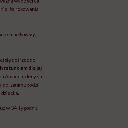
poważną wadę serca
nie, że rokowania
 nie komunikowały,
j się dotrzeć do
 ratunkiem dla jej
za Amanda, decyzja
ugo, zanim zgodzili
 dziecka.
już w 34. tygodniu