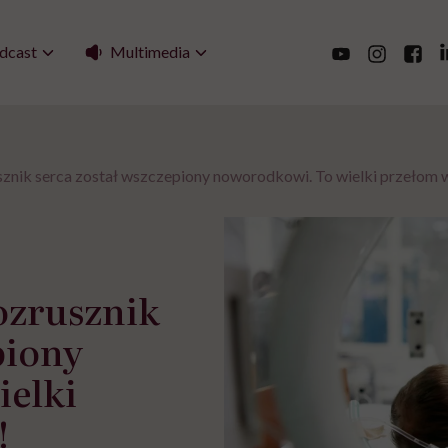
Multimedia
dcast
znik serca został wszczepiony noworodkowi. To wielki przełom w 
ozrusznik
piony
ielki
!