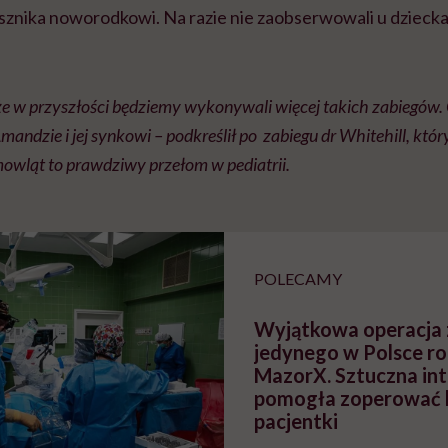
sznika noworodkowi. Na razie nie zaobserwowali u dzieck
e w przyszłości będziemy wykonywali więcej takich zabiegów. C
ndzie i jej synkowi – podkreślił po zabiegu dr Whitehill, który
mowląt to prawdziwy przełom w pediatrii.
POLECAMY
Wyjątkowa operacja 
jedynego w Polsce r
MazorX. Sztuczna int
pomogła zoperować 
pacjentki