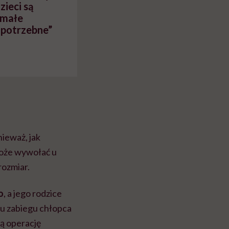
zieci są
 małe
 potrzebne”
nieważ, jak
 może wywołać u
rozmiar.
o
, a jego rodzice
su zabiegu chłopca
gą operację