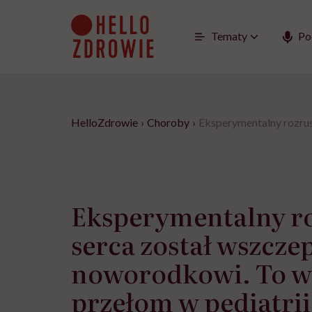
Go
to
content
Tematy
Po
HelloZdrowie
›
Choroby
›
Eksperymentalny rozrus
Eksperymentalny r
serca został wszcze
noworodkowi. To w
przełom w pediatrii