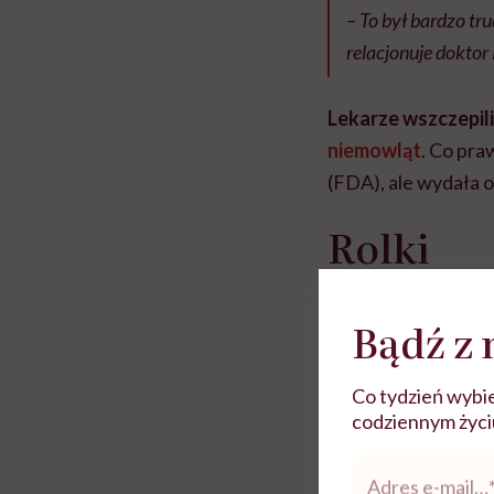
– To był bardzo tr
relacjonuje doktor 
Lekarze wszczepili
niemowląt
. Co pra
(FDA), ale wydała 
Rolki
Bądź z 
Co tydzień wybie
codziennym życiu.
Adres
e-