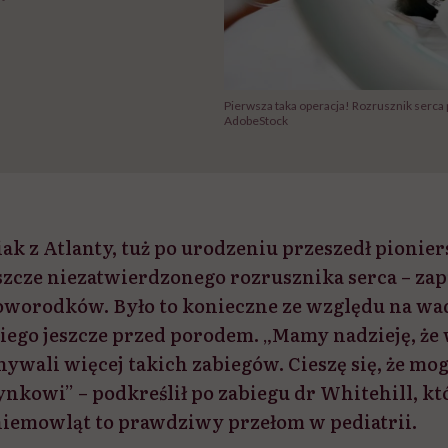
Pierwsza taka operacja! Rozrusznik serca
AdobeStock
ak z Atlanty, tuż po urodzeniu przeszedł pionier
szcze niezatwierdzonego rozrusznika serca – z
noworodków. Było to konieczne ze względu na wad
iego jeszcze przed porodem. „Mamy nadzieję, że 
wali więcej takich zabiegów. Cieszę się, że m
ynkowi” – podkreślił po zabiegu dr Whitehill, któ
niemowląt to prawdziwy przełom w pediatrii.