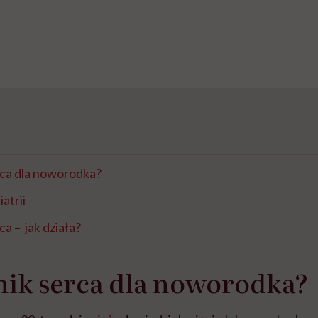
rca dla noworodka?
atrii
a – jak działa?
nik serca dla noworodka?