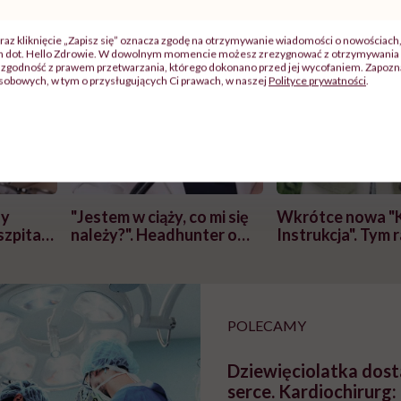
raz kliknięcie „Zapisz się” oznacza zgodę na otrzymywanie wiadomości o nowościach
ch dot. Hello Zdrowie. W dowolnym momencie możesz zrezygnować z otrzymywania 
zgodność z prawem przetwarzania, którego dokonano przed jej wycofaniem. Zapoznaj
sobowych, w tym o przysługujących Ci prawach, w naszej
Polityce prywatności
.
j
zy
"Jestem w ciąży, co mi się
Wkrótce nowa "
szpitalu
należy?". Headhunter o
Instrukcja". Tym 
szkadzać
zmianie pokoleniowej u
atakach paniki. Z
tylko
kobiet w ciąży na rynku
warsztat pacjen
braźni"
pracy
ekspercki
POLECAMY
Dziewięciolatka dos
serce. Kardiochirurg