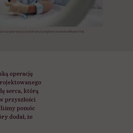
 po raz pierwszy został wszczepiony noworodkowi/ fot.
ską operację
aprojektowanego
ę serca, którą
w przyszłości
ogliśmy pomóc
ry dodał, że