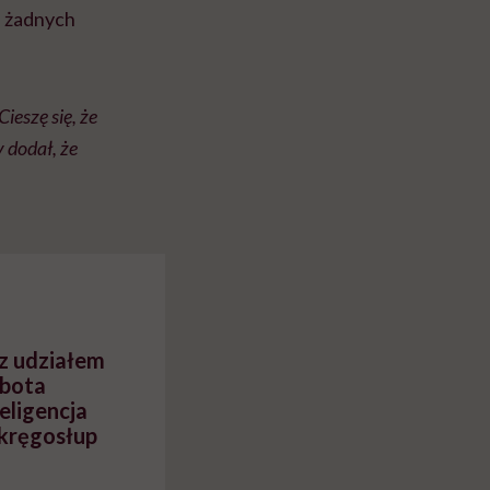
a żadnych
ieszę się, że
 dodał, że
z udziałem
obota
eligencja
kręgosłup