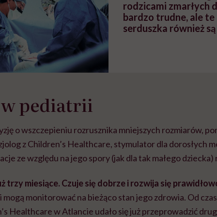
rodzicami zmarłych d
bardzo trudne, ale te
serduszka również są
w pediatrii
yzję o wszczepieniu rozrusznika mniejszych rozmiarów, po
zjolog z Children’s Healthcare, stymulator dla dorosłych
je ze względu na jego spory (jak dla tak małego dziecka) 
ż trzy miesiące. Czuje się dobrze i rozwija się prawidłow
wi mogą monitorować na bieżąco stan jego zdrowia. Od cza
’s Healthcare w Atlancie udało się już przeprowadzić dru