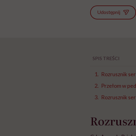
Udostępnij
SPIS TREŚCI
Rozrusznik se
Przełom w pedi
Rozrusznik serc
Rozrusz