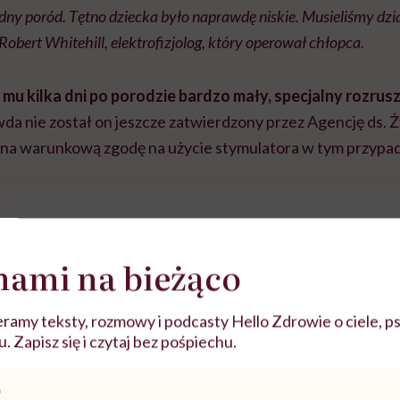
udny poród. Tętno dziecka było naprawdę niskie. Musieliśmy dzi
Robert Whitehill, elektrofizjolog, który operował chłopca.
 mu kilka dni po porodzie bardzo mały, specjalny rozrusz
wda nie został on jeszcze zatwierdzony przez Agencję ds. 
ona warunkową zgodę na użycie stymulatora w tym przypa
nami na bieżąco
ramy teksty, rozmowy i podcasty Hello Zdrowie o ciele, ps
 Zapisz się i czytaj bez pośpiechu.