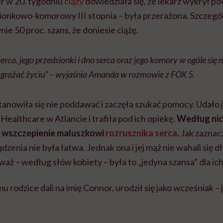
r w 20. tygodniu
ciąży
dowiedziała się, że lekarz wykrył 
sionkowo-komorowy III stopnia – była przerażona. Szczegól
ie 50 proc. szans, że doniesie ciążę.
serca, jego przedsionki i dno serca oraz jego komory w ogóle się
agrażać życiu” – wyjaśnia Amanda w rozmowie z FOX 5.
anowiła się nie poddawać i zaczęła szukać pomocy. Udało je
 Healthcare w Atlancie i trafiła pod ich opiekę.
Według nich
 wszczepienie maluszkowi
rozrusznika serca
.
Jak zaznac
zenia nie była łatwa. Jednak ona i jej mąż nie wahali się dł
eważ – według słów kobiety – była to „jedyna szansa” dla ich
 rodzice dali na imię Connor, urodził się jako wcześniak – 