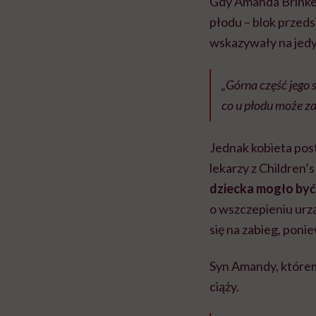
Gdy Amanda Brinke
płodu – blok przed
wskazywały na jedyn
„Górna część jego 
co u płodu może z
Jednak kobieta post
lekarzy z Children’s
dziecka mogło być
o wszczepieniu urząd
się na zabieg, poni
Syn Amandy, któremu
ciąży.