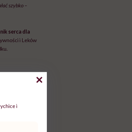
ałać szybko –
nik serca dla
Żywności i Leków
dku.
ychice i