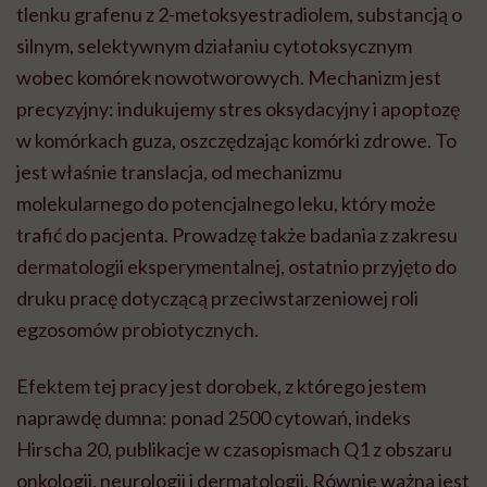
tlenku grafenu z 2-metoksyestradiolem, substancją o
silnym, selektywnym działaniu cytotoksycznym
wobec komórek nowotworowych. Mechanizm jest
precyzyjny: indukujemy stres oksydacyjny i apoptozę
w komórkach guza, oszczędzając komórki zdrowe. To
jest właśnie translacja, od mechanizmu
molekularnego do potencjalnego leku, który może
trafić do pacjenta. Prowadzę także badania z zakresu
dermatologii eksperymentalnej, ostatnio przyjęto do
druku pracę dotyczącą przeciwstarzeniowej roli
egzosomów probiotycznych.
Efektem tej pracy jest dorobek, z którego jestem
naprawdę dumna: ponad 2500 cytowań, indeks
Hirscha 20, publikacje w czasopismach Q1 z obszaru
onkologii, neurologii i dermatologii. Równie ważna jest