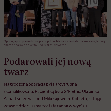
Operacja przeprowadzona przez polskich lekarzy została uznana za najlepszą
operację na świecie w 2023 roku arch. prywatne
Podarowali jej nową
twarz
Nagrodzona operacja była arcytrudna i
skomplikowana. Pacjentką była 24-letnia Ukrainka
Alina Tsoi ze wsi pod Mikołajowem. Kobieta, ratując
własne dzieci, sama została ranna w wyniku