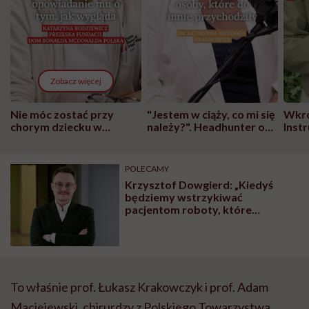
Zobacz więcej
Nie móc zostać przy
"Jestem w ciąży, co mi się
Wkró
chorym dziecku w
należy?". Headhunter o
Inst
szpitalu to tortura.
zmianie pokoleniowej u
atak
"Przeszkadzać w tym
kobiet w ciąży na rynku
wars
może chyba tylko
pracy
eksp
POLECAMY
głupota i brak
Krzysztof Dowgierd: „Kiedyś
wyobraźni"
będziemy wstrzykiwać
pacjentom roboty, które
naprawią nie tylko twarz, ale też
gen”
To właśnie prof. Łukasz Krakowczyk i prof. Adam
Maciejewski, chirurdzy z Polskiego Towarzystwa