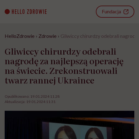
Go
to
Fundacja
content
HelloZdrowie
›
Zdrowie
›
Gliwiccy chirurdzy odebrali nagrodę 
Gliwiccy chirurdzy odebrali
nagrodę za najlepszą operację
na świecie. Zrekonstruowali
twarz rannej Ukraince
Opublikowano:
19.01.2024 11:28
Aktualizacja:
19.01.2024 11:31