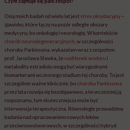
Czym zajmuje się pani zespół?
Osią moich badań od wielu lat jest
stres oksydacyjny
–
zjawisko, które łączy na pozór odległe obszary
medycyny, bo onkologię i neurologię. W kontekście
chorób neurodegeneracyjnych
, w szczególności
choroby Parkinsona, wykazałam wraz z zespołem
prof. Jarosława Sławka, że
nadtlenek wodoru
i
metabolity estradiolu mogą być wiarygodnymi
biomarkerami wczesnego stadium tej choroby. To jest
szczególnie ważne klinicznie, bo
choroba Parkinsona
przez lata rozwija się bezobjawowo, a im wcześniej ją
rozpoznamy, tym skuteczniejsza może być
interwencja terapeutyczna. Równolegle prowadzimy
badania nad opracowaniem nowych leków
przeciwnowotworowych, w szczególności hybryd