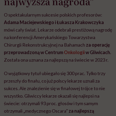
najwyższa nagroda”
O spektakularnym sukcesie polskich profesorów:
Adama Maciejewskiego i Łukasza Krakowczyka
mówi cały świat. Lekarze odebrali prestiżową nagrodę
na konferencji Amerykańskiego Towarzystwa
Chirurgii Rekonstrukcyjnej na Bahamach
za operację
przeprowadzoną w Centrum
Onkologii
w Gliwicach.
Została ona uznana za najlepszą na świecie w 2023 r.
O wyjątkowy tytuł ubiegało się 300 prac. Tylko trzy
przeszły do finału, co już polscy lekarze uznali za
sukces. Ale znalezienie się w finałowej trójce to nie
wszystko. Gliwiccy lekarze okazali się najlepsi na
świecie: otrzymali 93 proc. głosów i tym samym
otrzymali „medycznego Oscara”
za najlepszą