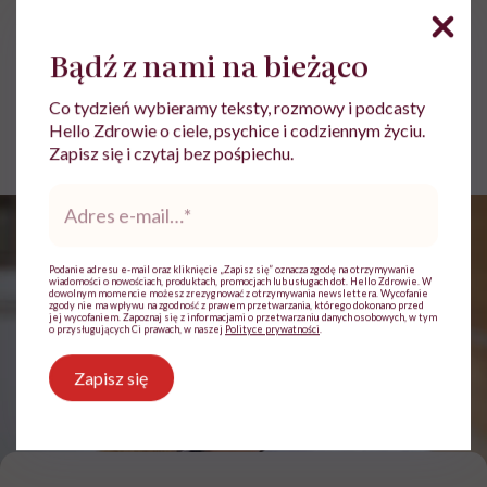
zjawisko systemowe, nie
indywidualna słabość”
Bądź z nami na bieżąco
Co tydzień wybieramy teksty, rozmowy i podcasty
Jolanta Pawnik
Hello Zdrowie o ciele, psychice i codziennym życiu.
Opublikowano:
14.05.2026 08:07
Zapisz się i czytaj bez pośpiechu.
Adres
e-
mail
*
Podanie adresu e-mail oraz kliknięcie „Zapisz się” oznacza zgodę na otrzymywanie
wiadomości o nowościach, produktach, promocjach lub usługach dot. Hello Zdrowie. W
dowolnym momencie możesz zrezygnować z otrzymywania newslettera. Wycofanie
zgody nie ma wpływu na zgodność z prawem przetwarzania, którego dokonano przed
jej wycofaniem. Zapoznaj się z informacjami o przetwarzaniu danych osobowych, w tym
o przysługujących Ci prawach, w naszej
Polityce prywatności
.
Zapisz się
Prof. Magdalena Górska-Ponikowska / Fot. P. Sudara