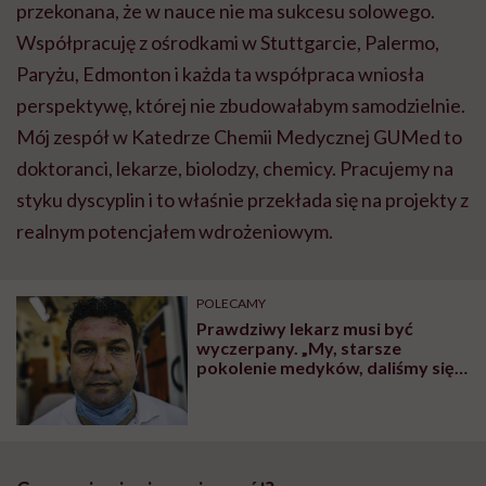
przekonana, że w nauce nie ma sukcesu solowego.
Współpracuję z ośrodkami w Stuttgarcie, Palermo,
Paryżu, Edmonton i każda ta współpraca wniosła
perspektywę, której nie zbudowałabym samodzielnie.
Mój zespół w Katedrze Chemii Medycznej GUMed to
doktoranci, lekarze, biolodzy, chemicy. Pracujemy na
styku dyscyplin i to właśnie przekłada się na projekty z
realnym potencjałem wdrożeniowym.
POLECAMY
Prawdziwy lekarz musi być
wyczerpany. „My, starsze
pokolenie medyków, daliśmy się
zajeździć” – mówi onkolog Adam
Miller