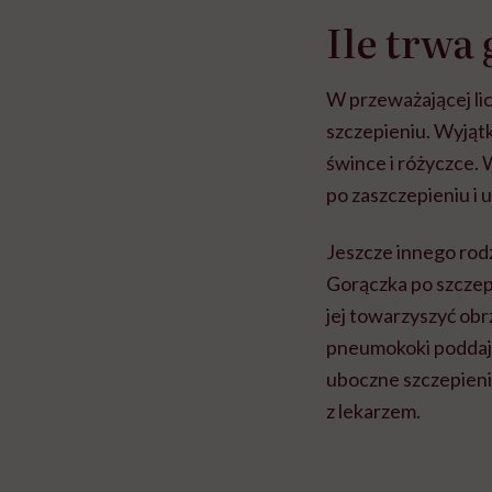
Ile trwa
W przeważającej lic
szczepieniu. Wyjątk
śwince i różyczce. 
po zaszczepieniu i u
Jeszcze innego rod
Gorączka po szczep
jej towarzyszyć obr
pneumokoki poddaje
uboczne szczepienia
z lekarzem.