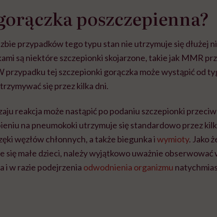
 gorączka poszczepienna?
zbie przypadków tego typu stan nie utrzymuje się dłużej ni
ami są niektóre szczepionki skojarzone, takie jak MMR pr
W przypadku tej szczepionki gorączka może wystąpić od ty
trzymywać się przez kilka dni.
zaju reakcja może nastąpić po podaniu szczepionki przec
ieniu na pneumokoki utrzymuje się standardowo przez kilk
zęki węzłów chłonnych, a także biegunka i
wymioty
. Jako 
 się małe dzieci, należy wyjątkowo uważnie obserwować 
 i w razie podejrzenia
odwodnienia organizmu
natychmias