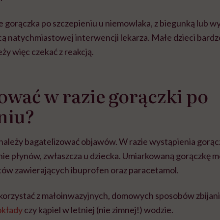
e gorączka po szczepieniu u niemowlaka, z biegunką lub wy
ą natychmiastowej interwencji lekarza. Małe dzieci bardzo
eży więc czekać z reakcją.
ować w razie gorączki po
niu?
należy bagatelizować objawów. W razie wystąpienia gorącz
nie płynów, zwłaszcza u dziecka. Umiarkowaną gorączkę 
ów zawierających ibuprofen oraz paracetamol.
skorzystać z małoinwazyjnych, domowych sposobów zbijan
okłady
czy kąpiel w letniej (nie zimnej!) wodzie.