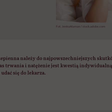
Fot. JenkoAtaman / stock.adobe.com
zepienna należy do najpowszechniejszych skut
zas trwania i natężenie jest kwestią indywidualną,
 udać się do lekarza.