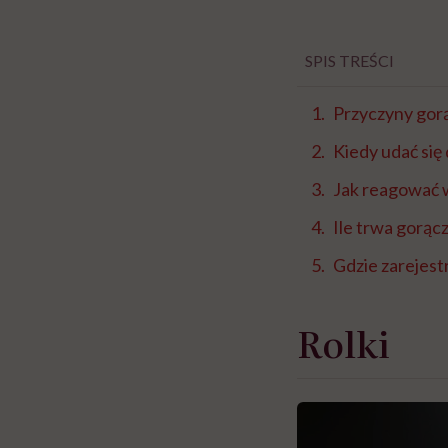
SPIS TREŚCI
Przyczyny gorą
Kiedy udać się
Jak reagować w
Ile trwa gorąc
Gdzie zarejes
Rolki