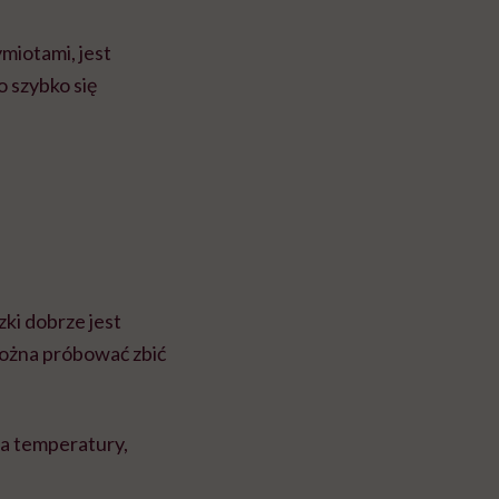
miotami, jest
 szybko się
ki dobrze jest
można próbować zbić
ia temperatury,