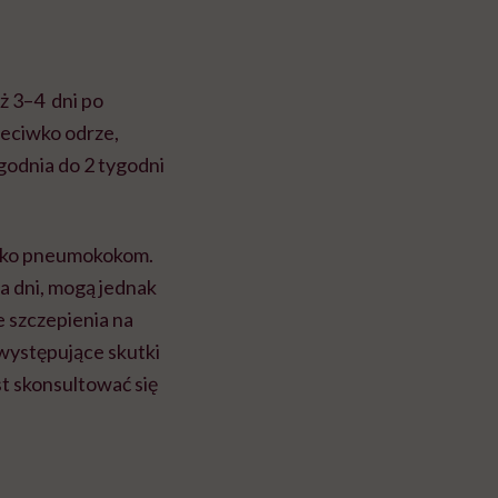
ż 3–4 dni po
zeciwko odrze,
godnia do 2 tygodni
iwko pneumokokom.
a dni, mogą jednak
że szczepienia na
występujące skutki
t skonsultować się