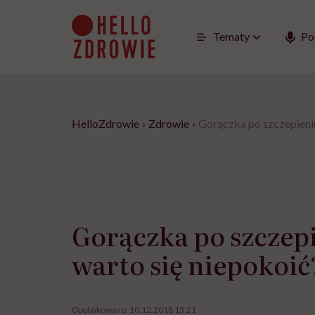
Go
to
content
Tematy
Po
HelloZdrowie
›
Zdrowie
›
Gorączka po szczepieniu
Gorączka po szczepi
warto się niepokoić
Opublikowano:
10.12.2018 13:21