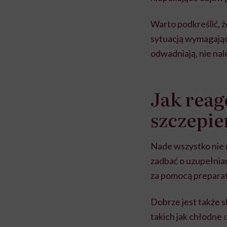
Warto podkreślić, ż
sytuacją wymagając
odwadniają, nie nal
Jak reag
szczepie
Nade wszystko nie 
zadbać o uzupełnia
za pomocą preparat
Dobrze jest także 
takich jak chłodne