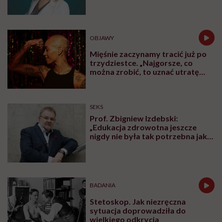
OBJAWY
Mięśnie zaczynamy tracić już po
trzydziestce. „Najgorsze, co
można zrobić, to uznać utratę
sprawności za nieunikniony
element starzenia”
SEKS
Prof. Zbigniew Izdebski:
„Edukacja zdrowotna jeszcze
nigdy nie była tak potrzebna jak
teraz, kiedy jest taki chaos
informacyjny”
BADANIA
Stetoskop. Jak niezręczna
sytuacja doprowadziła do
wielkiego odkrycia