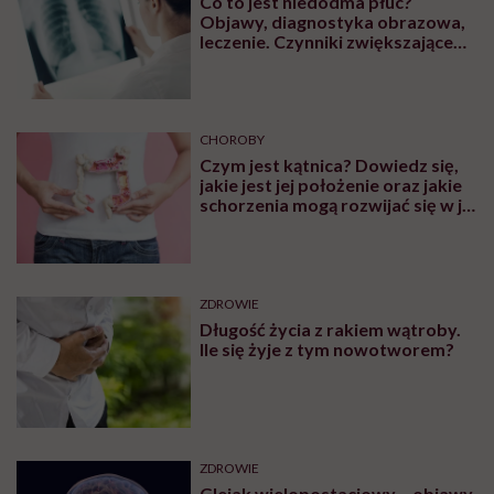
Co to jest niedodma płuc?
Objawy, diagnostyka obrazowa,
leczenie. Czynniki zwiększające
ryzyko wystąpienia
CHOROBY
Czym jest kątnica? Dowiedz się,
jakie jest jej położenie oraz jakie
schorzenia mogą rozwijać się w jej
obrębie
ZDROWIE
Długość życia z rakiem wątroby.
Ile się żyje z tym nowotworem?
ZDROWIE
Glejak wielopostaciowy – objawy,