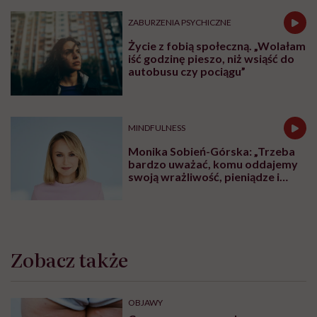
ZABURZENIA PSYCHICZNE
Życie z fobią społeczną. „Wolałam
iść godzinę pieszo, niż wsiąść do
autobusu czy pociągu”
MINDFULNESS
Monika Sobień-Górska: „Trzeba
bardzo uważać, komu oddajemy
swoją wrażliwość, pieniądze i
zaufanie”
Zobacz także
OBJAWY