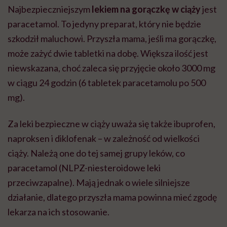
Najbezpieczniejszym
lekiem na gorączkę w ciąży
jest
paracetamol. To jedyny preparat, który nie będzie
szkodził maluchowi. Przyszła mama, jeśli ma gorączkę,
może zażyć dwie tabletki na dobę. Większa ilość jest
niewskazana, choć zaleca się przyjęcie około 3000 mg
w ciągu 24 godzin (6 tabletek paracetamolu po 500
mg).
Za leki bezpieczne w ciąży uważa się także ibuprofen,
naproksen i diklofenak – w zależność od wielkości
ciąży. Należą one do tej samej grupy leków, co
paracetamol (NLPZ-niesteroidowe leki
przeciwzapalne). Mają jednak o wiele silniejsze
działanie, dlatego przyszła mama powinna mieć zgodę
lekarza na ich stosowanie.