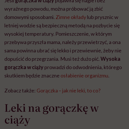
Jeśli
gorączka w ciąży
pojawiła się nagle i bez
wyraźnego powodu, można próbować ją zbić
domowymi sposobami.
Zimne okłady
lub prysznic w
letniej wodzie są bezpieczną metodą na pozbycie się
wysokiej temperatury. Pomieszczenie, w którym
przebywa przyszła mama, należy przewietrzyć, a ona
sama powinna ubrać się lekko i przewiewnie, żeby nie
dopuścić do przegrzania. Musi też dużo pić.
Wysoka
gorączka w ciąży
prowadzi do odwodnienia, którego
skutkiem będzie znaczne
osłabienie organizmu
.
Zobacz także:
Gorączka – jak nie leki, to co?
Leki na gorączkę w
ciąży