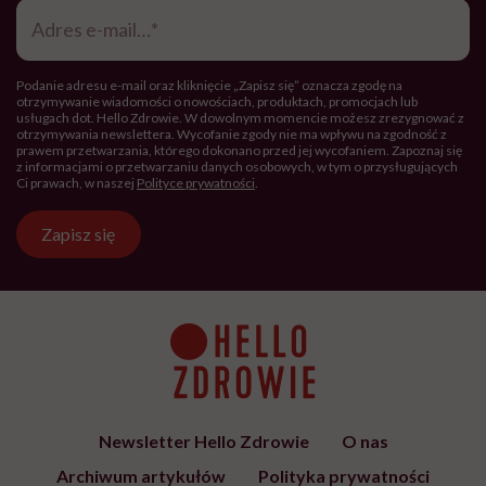
Adres
e-
mail
*
Podanie adresu e-mail oraz kliknięcie „Zapisz się” oznacza zgodę na
otrzymywanie wiadomości o nowościach, produktach, promocjach lub
usługach dot. Hello Zdrowie. W dowolnym momencie możesz zrezygnować z
otrzymywania newslettera. Wycofanie zgody nie ma wpływu na zgodność z
prawem przetwarzania, którego dokonano przed jej wycofaniem. Zapoznaj się
z informacjami o przetwarzaniu danych osobowych, w tym o przysługujących
Ci prawach, w naszej
Polityce prywatności
.
Zapisz się
Newsletter Hello Zdrowie
O nas
Archiwum artykułów
Polityka prywatności