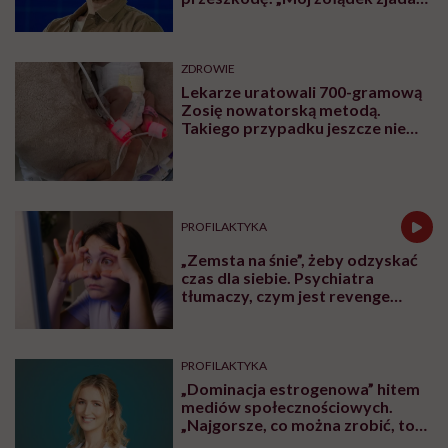
sam siebie”
ZDROWIE
Lekarze uratowali 700-gramową
Zosię nowatorską metodą.
Takiego przypadku jeszcze nie
było
PROFILAKTYKA
„Zemsta na śnie”, żeby odzyskać
czas dla siebie. Psychiatra
tłumaczy, czym jest revenge
bedtime procrastination
PROFILAKTYKA
„Dominacja estrogenowa” hitem
mediów społecznościowych.
„Najgorsze, co można zrobić, to
leczyć modne hasło”