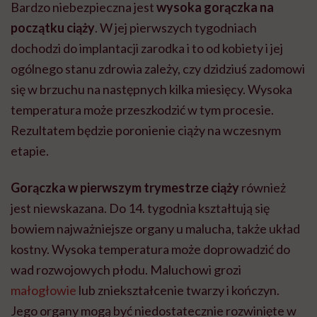
Bardzo niebezpieczna jest
wysoka gorączka na
początku ciąży
. W jej pierwszych tygodniach
dochodzi do implantacji zarodka i to od kobiety i jej
ogólnego stanu zdrowia zależy, czy dzidziuś zadomowi
się w brzuchu na następnych kilka miesięcy. Wysoka
temperatura może przeszkodzić w tym procesie.
Rezultatem będzie poronienie ciąży na wczesnym
etapie.
Gorączka w pierwszym trymestrze ciąży
również
jest niewskazana. Do 14. tygodnia kształtują się
bowiem najważniejsze organy u malucha, także układ
kostny. Wysoka temperatura może doprowadzić do
wad rozwojowych płodu. Maluchowi grozi
małogłowie
lub zniekształcenie twarzy i kończyn.
Jego organy mogą być niedostatecznie rozwinięte w