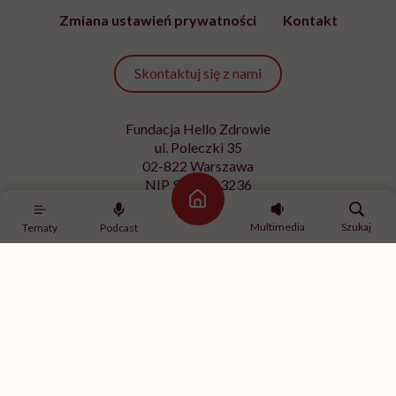
Zmiana ustawień prywatności
Kontakt
Skontaktuj się z nami
Fundacja Hello Zdrowie
ul. Poleczki 35
02-822 Warszawa
NIP 9512613236
Strona główna
Kontakt z redakcją
Multimedia
Szukaj
Tematy
Podcast
redakcja@hellozdrowie.pl
Dołącz do naszej społeczności
Właścicielem serwisu
HelloZdrowie
jest Fundacja należąca
do
USP Zdrowie sp. z o.o.
, które jest częścią
USP Group
.