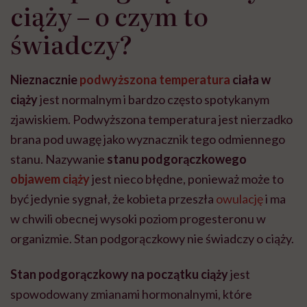
ciąży – o czym to
świadczy?
Nieznacznie
podwyższona temperatura
ciała w
ciąży
jest normalnym i bardzo często spotykanym
zjawiskiem. Podwyższona temperatura jest nierzadko
brana pod uwagę jako wyznacznik tego odmiennego
stanu. Nazywanie
stanu podgorączkowego
objawem ciąży
jest nieco błędne, ponieważ może to
być jedynie sygnał, że kobieta przeszła
owulację
i ma
w chwili obecnej wysoki poziom progesteronu w
organizmie. Stan podgorączkowy nie świadczy o ciąży.
Stan podgorączkowy na początku ciąży
jest
spowodowany zmianami hormonalnymi, które