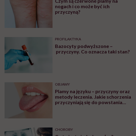
Czym są czerwone plamy na
nogach i co może być ich
przyczyną?
PROFILAKTYKA
Bazocyty podwyższone –
przyczyny. Co oznacza taki stan?
OBJAWY
Plamy na języku – przyczyny oraz
metody leczenia. Jakie schorzenia
przyczyniają się do powstania
plam na języku?
CHOROBY