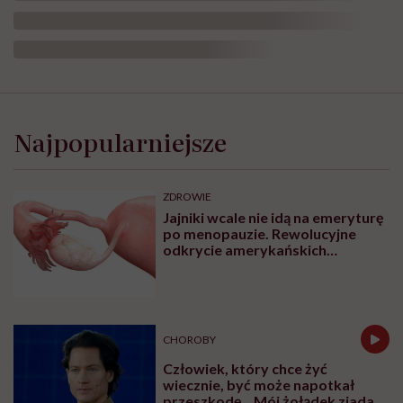
Najpopularniejsze
ZDROWIE
Jajniki wcale nie idą na emeryturę
po menopauzie. Rewolucyjne
odkrycie amerykańskich
naukowców
CHOROBY
Człowiek, który chce żyć
wiecznie, być może napotkał
przeszkodę. „Mój żołądek zjada