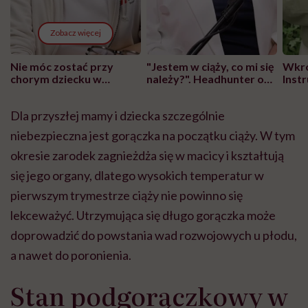
Zobacz więcej
Nie móc zostać przy
"Jestem w ciąży, co mi się
Wkró
chorym dziecku w
należy?". Headhunter o
Inst
szpitalu to tortura.
zmianie pokoleniowej u
atak
"Przeszkadzać w tym
kobiet w ciąży na rynku
wars
Dla przyszłej mamy i dziecka szczególnie
może chyba tylko
pracy
eksp
głupota i brak
niebezpieczna jest gorączka na początku ciąży. W tym
wyobraźni"
okresie zarodek zagnieżdża się w macicy i kształtują
się jego organy, dlatego wysokich temperatur w
pierwszym trymestrze ciąży nie powinno się
lekceważyć. Utrzymująca się długo gorączka może
doprowadzić do powstania wad rozwojowych u płodu,
a nawet do poronienia.
Stan podgorączkowy w