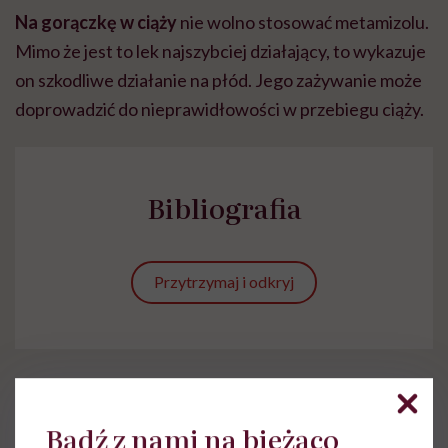
Na gorączkę w ciąży
nie wolno stosować metamizolu.
Mimo że jest to lek najszybciej działający, to wykazuje
on szkodliwe działanie na płód. Jego zażywanie może
doprowadzić do nieprawidłowości w przebiegu ciąży.
Bibliografia
Przytrzymaj i odkryj
Bądź z nami na bieżąco