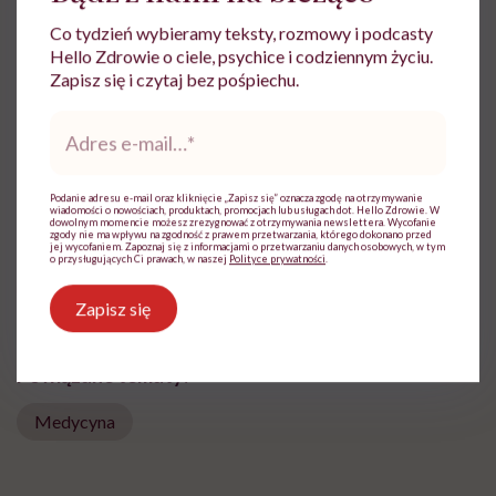
Co tydzień wybieramy teksty, rozmowy i podcasty
Ewa Żuchowska
Hello Zdrowie o ciele, psychice i codziennym życiu.
Technik farmacji z wieloletnim stażem
Zapisz się i czytaj bez pośpiechu.
pracy w aptekach ogólnodostępnych. Od
Adres
wielu lat zajmuje się pisaniem treści na
e-
portale internetowe jako copywriter. Jej
mail
*
specjalizacją są artykuły medyczne
Podanie adresu e-mail oraz kliknięcie „Zapisz się” oznacza zgodę na otrzymywanie
Zobacz profil
wiadomości o nowościach, produktach, promocjach lub usługach dot. Hello Zdrowie. W
dowolnym momencie możesz zrezygnować z otrzymywania newslettera. Wycofanie
zgody nie ma wpływu na zgodność z prawem przetwarzania, którego dokonano przed
jej wycofaniem. Zapoznaj się z informacjami o przetwarzaniu danych osobowych, w tym
o przysługujących Ci prawach, w naszej
Polityce prywatności
.
Udostępnij
Zapisz się
Powiązane tematy:
Medycyna