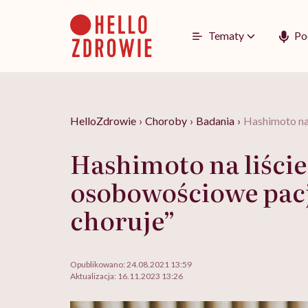
Go
to
content
Tematy
Po
HelloZdrowie
›
Choroby
›
Badania
›
Hashimoto na
Hashimoto na liści
osobowościowe pacj
choruje”
Opublikowano:
24.08.2021 13:59
Aktualizacja:
16.11.2023 13:26