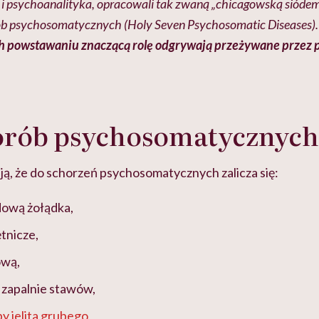
 i psychoanalityka, opracowali tak zwaną „chicagowską siódemkę
b psychosomatycznych (Holy Seven Psychosomatic Diseases). U
ch powstawaniu znaczącą rolę odgrywają przeżywane przez 
horób psychosomatycznych
ją, że do schorzeń psychosomatycznych zalicza się:
ową żołądka,
ętnicze,
ową,
 zapalnie stawów,
y jelita grubego
,