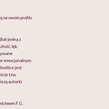
ą na swoim profilu
lub jedną z
złość, lęk,
eżywane
 tle emocjonalnym
 bodźce jest
ście tzw.
iszą autorki
nictwem F. G.