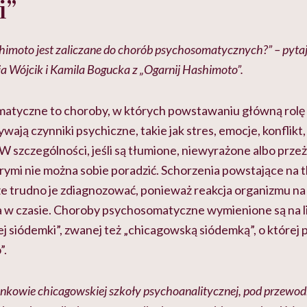
i”
himoto jest zaliczane do chorób psychosomatycznych?” – pytaj
ia Wójcik i Kamila Bogucka z „Ogarnij Hashimoto”.
tyczne to choroby, w których powstawaniu główną rolę (
ają czynniki psychiczne, takie jak stres, emocje, konflikt, 
 W szczególności, jeśli są tłumione, niewyrażone albo prz
tórymi nie można sobie poradzić. Schorzenia powstające na
że trudno je zdiagnozować, ponieważ reakcja organizmu na
 w czasie. Choroby psychosomatyczne wymienione są na li
siódemki”, zwanej też „chicagowską siódemką”, o której p
”.
nkowie chicagowskiej szkoły psychoanalitycznej, pod przewod