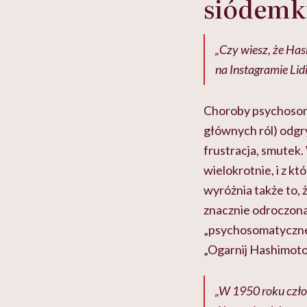
siódemk
„Czy wiesz, że Has
na Instagramie Lid
Choroby psychosoma
głównych ról) odgryw
frustracja, smutek.
wielokrotnie, i z k
wyróżnia także to, 
znacznie odroczona
„psychosomatycznej 
„Ogarnij Hashimoto
„W 1950 roku czło