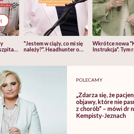
j
zy
"Jestem w ciąży, co mi się
Wkrótce nowa "
szpitalu
należy?". Headhunter o
Instrukcja". Tym 
szkadzać
zmianie pokoleniowej u
atakach paniki. Z
tylko
kobiet w ciąży na rynku
warsztat pacjen
braźni"
pracy
ekspercki
POLECAMY
„Zdarza się, że pacjen
objawy, które nie pas
z chorób” – mówi dr 
Kempisty-Jeznach