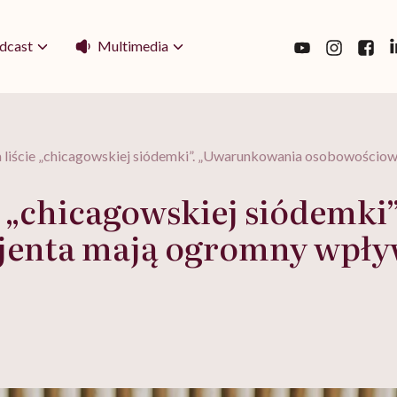
Multimedia
dcast
 liście „chicagowskiej siódemki”. „Uwarunkowania osobowościowe
e „chicagowskiej siódemk
enta mają ogromny wpływ 