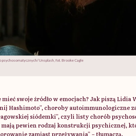
b psychosomatycznych/ Unsplash, fot. Brooke Cagle
mieć swoje źródło w emocjach? Jak piszą Lidia W
nij Hashimoto”, choroby autoimmunologiczne zal
cagowskiej siódemki”, czyli listy chorób psych
 mają pewien rodzaj konstrukcji psychicznej, któ
horowanie zamiast przeżywania” – tłumaczą.