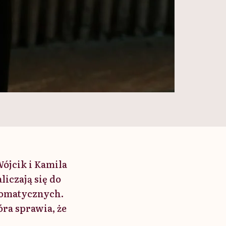
ójcik i Kamila
iczają się do
osomatycznych.
ra sprawia, że