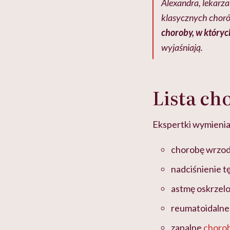
Alexandra, lekarza
klasycznych choró
choroby, w który
wyjaśniają.
Lista c
Ekspertki wymienia
chorobę wrzod
nadciśnienie t
astmę oskrzel
reumatoidalne
zapalne
chorob