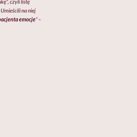
”, czyli listę
mieścili na niej
pacjenta emocje
” –