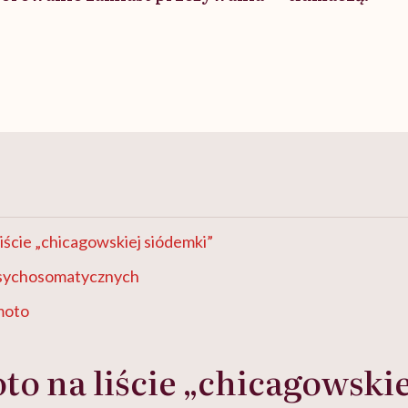
iście „chicagowskiej siódemki”
psychosomatycznych
moto
o na liście „chicagowskie