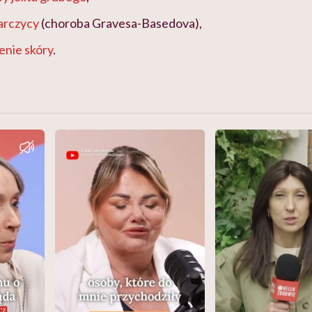
arczycy
(choroba Gravesa-Basedova),
enie skóry
.