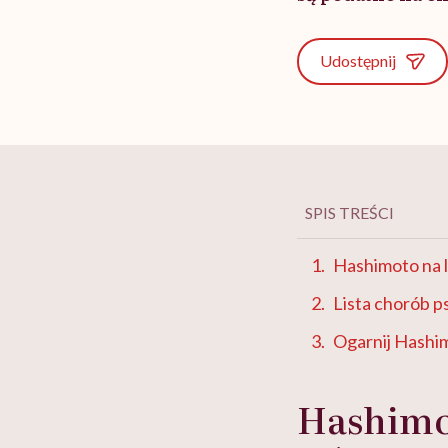
Udostępnij
SPIS TREŚCI
Hashimoto na l
Lista chorób 
Ogarnij Hashi
Hashimot