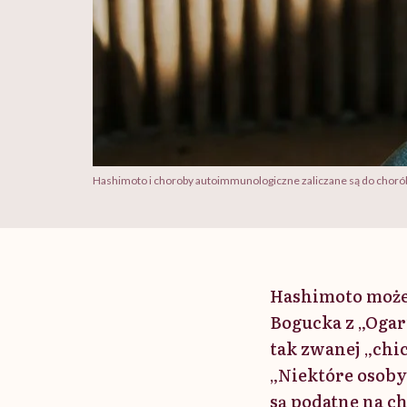
Hashimoto i choroby autoimmunologiczne zaliczane są do choró
Hashimoto może 
Bogucka z „Ogar
tak zwanej „chi
„Niektóre osoby
są podatne na c