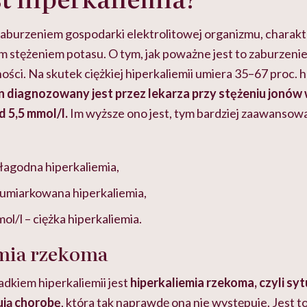
 zaburzeniem gospodarki elektrolitowej organizmu, charak
tężeniem potasu. O tym, jak poważne jest to zaburzenie
ności. Na skutek ciężkiej hiperkaliemii umiera 35–67 proc.
n diagnozowany jest przez lekarza przy stężeniu jonów
 5,5 mmol/l.
Im wyższe ono jest, tym bardziej zaawansow
 łagodna hiperkaliemia,
 umiarkowana hiperkaliemia,
l/l – ciężka hiperkaliemia.
mia rzekoma
dkiem hiperkaliemii jest
hiperkaliemia rzekoma, czyli syt
ują chorobę
, która tak naprawdę ona nie występuje. Jest to