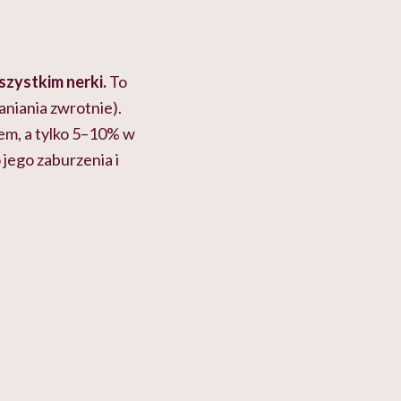
zystkim nerki.
To
aniania zwrotnie).
em, a tylko 5–10% w
 jego zaburzenia i