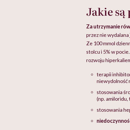
Jakie są
Za utrzymanie rów
przez nie wydalana 
Ze 100 mmol dzienn
stolcu i 5% w pocie
rozwoju hiperkaliem
terapii inhibi
niewydolność 
stosowania śr
(np. amiloridu,
stosowania he
niedoczynnośc