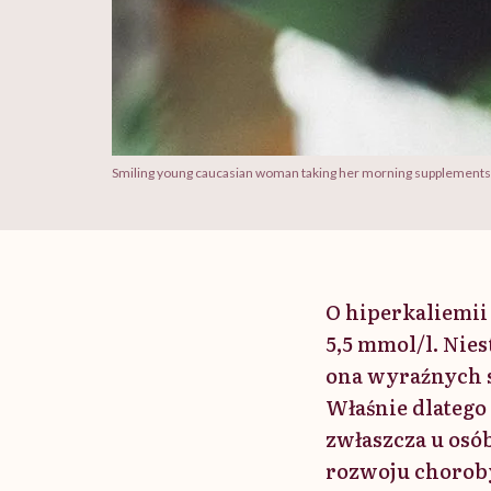
Smiling young caucasian woman taking her morning supplements, vi
O hiperkaliemii
5,5 mmol/l. Nies
ona wyraźnych 
Właśnie dlatego
zwłaszcza u osó
rozwoju choroby