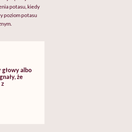
enia potasu, kiedy
icy poziom potasu
znym.
y głowy albo
gnały, że
 z