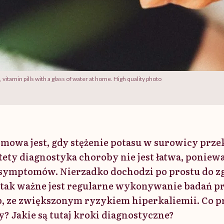
tamin pills with a glass of water at home. High quality photo
 mowa jest, gdy stężenie potasu w surowicy prz
tety diagnostyka choroby nie jest łatwa, poniewa
symptomów. Nierzadko dochodzi po prostu do zg
 tak ważne jest regularne wykonywanie badań pr
b, ze zwiększonym ryzykiem hiperkaliemii. Co p
? Jakie są tutaj kroki diagnostyczne?