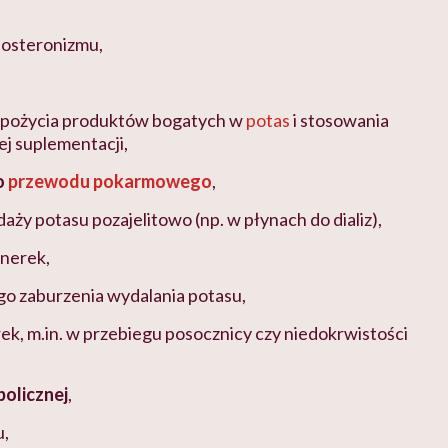
osteronizmu,
pożycia produktów bogatych w
potas
i stosowania
j suplementacji,
o
przewodu pokarmowego
,
aży potasu pozajelitowo (np. w płynach do dializ),
 nerek,
o zaburzenia wydalania potasu,
k, m.in. w przebiegu posocznicy czy niedokrwistości
olicznej
,
u,