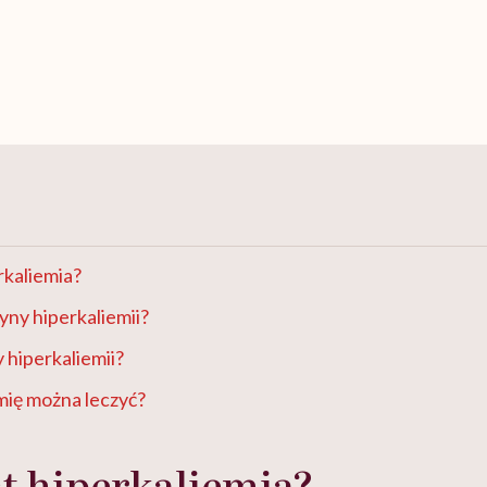
rkaliemia?
zyny hiperkaliemii?
y hiperkaliemii?
mię można leczyć?
t hiperkaliemia?