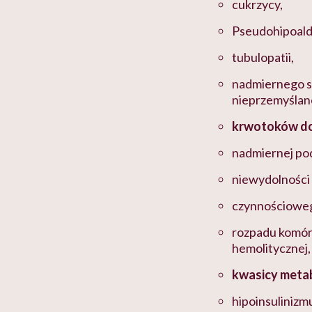
cukrzycy,
Pseudohipoald
tubulopatii,
nadmiernego s
nieprzemyślane
krwotoków d
nadmiernej pod
niewydolności
czynnościoweg
rozpadu komóre
hemolitycznej,
kwasicy metab
hipoinsulinizm