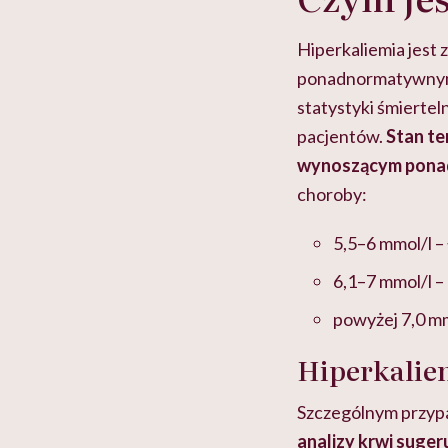
Hiperkaliemia jest
ponadnormatywnym s
statystyki śmiertel
pacjentów.
Stan te
wynoszącym ponad
choroby:
5,5–6 mmol/l –
6,1–7 mmol/l –
powyżej 7,0 mmo
Hiperkalie
Szczególnym przypa
analizy krwi suger