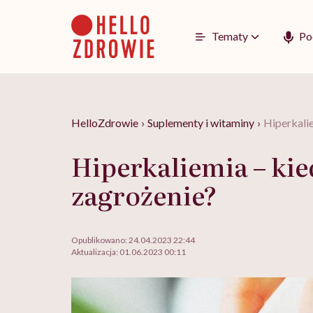
Go
to
content
Tematy
Po
HelloZdrowie
›
Suplementy i witaminy
›
Hiperkali
Hiperkaliemia – ki
zagrożenie?
Opublikowano:
24.04.2023 22:44
Aktualizacja:
01.06.2023 00:11