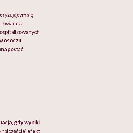
teryzującym się
, świadczą
 hospitalizowanych
 w osoczu
ana postać
uacja, gdy wyniki
 najczęściej efekt