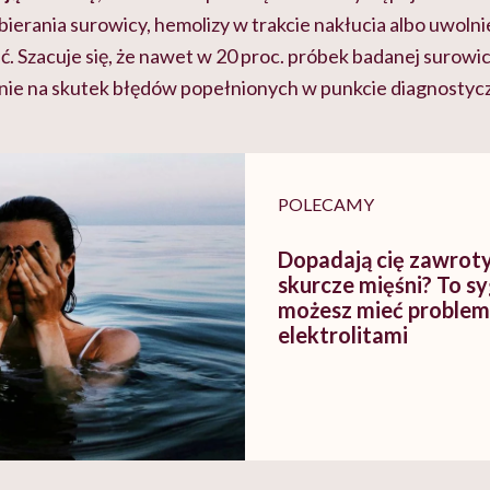
erania surowicy, hemolizy w trakcie nakłucia albo uwolni
ść. Szacuje się, że nawet w 20 proc. próbek badanej surow
nie na skutek błędów popełnionych w punkcie diagnostyc
POLECAMY
Dopadają cię zawrot
skurcze mięśni? To sy
możesz mieć problem
elektrolitami