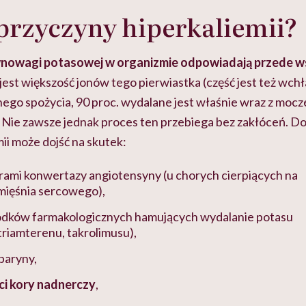
 przyczyny hiperkaliemii?
nowagi potasowej w organizmie odpowiadają przede ws
jest większość jonów tego pierwiastka (część jest też wchł
ego spożycia, 90 proc. wydalane jest właśnie wraz z mocz
. Nie zawsze jednak proces ten przebiega bez zakłóceń. Do
ii może dojść na skutek:
torami konwertazy angiotensyny (u chorych cierpiących na
mięśnia sercowego),
odków farmakologicznych hamujących wydalanie potasu
 triamterenu, takrolimusu),
paryny,
i kory nadnerczy
,