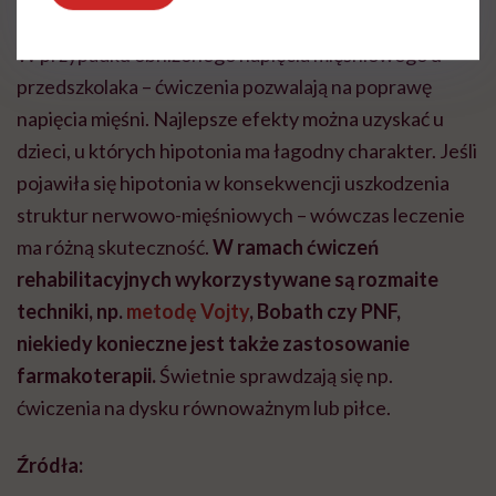
W przypadku obniżonego napięcia mięśniowego u
przedszkolaka – ćwiczenia pozwalają na poprawę
napięcia mięśni. Najlepsze efekty można uzyskać u
dzieci, u których hipotonia ma łagodny charakter. Jeśli
pojawiła się hipotonia w konsekwencji uszkodzenia
struktur nerwowo-mięśniowych – wówczas leczenie
ma różną skuteczność.
W ramach ćwiczeń
rehabilitacyjnych wykorzystywane są rozmaite
techniki, np.
metodę Vojty
, Bobath czy PNF,
niekiedy konieczne jest także zastosowanie
farmakoterapii.
Świetnie sprawdzają się np.
ćwiczenia na dysku równoważnym lub piłce.
Źródła: