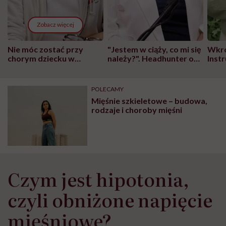
Zobacz więcej
Nie móc zostać przy
"Jestem w ciąży, co mi się
Wkró
chorym dziecku w
należy?". Headhunter o
Inst
szpitalu to tortura.
zmianie pokoleniowej u
atak
"Przeszkadzać w tym
kobiet w ciąży na rynku
wars
może chyba tylko
pracy
eksp
POLECAMY
głupota i brak
Mięśnie szkieletowe – budowa,
wyobraźni"
rodzaje i choroby mięśni
Czym jest hipotonia,
czyli obniżone napięcie
mięśniowe?