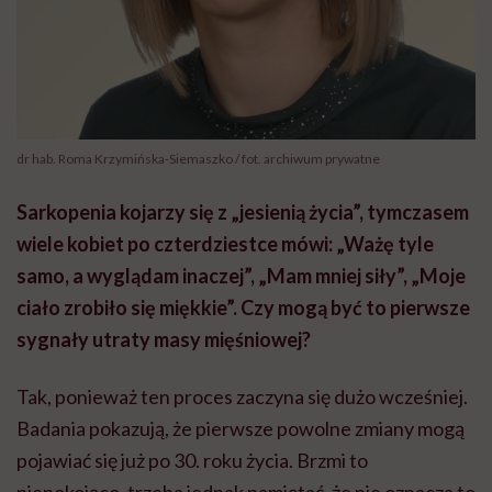
dr hab. Roma Krzymińska-Siemaszko / fot. archiwum prywatne
Sarkopenia kojarzy się z „jesienią życia”, tymczasem
wiele kobiet po czterdziestce mówi: „Ważę tyle
samo, a wyglądam inaczej”, „Mam mniej siły”, „Moje
ciało zrobiło się miękkie”. Czy mogą być to pierwsze
sygnały utraty masy mięśniowej?
Tak, ponieważ ten proces zaczyna się dużo wcześniej.
Badania pokazują, że pierwsze powolne zmiany mogą
pojawiać się już po 30. roku życia. Brzmi to
niepokojąco, trzeba jednak pamiętać, że nie oznacza to