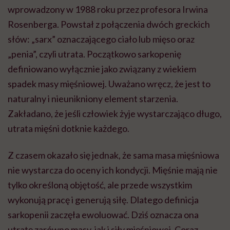
wprowadzony w 1988 roku przez profesora Irwina
Rosenberga. Powstał z połączenia dwóch greckich
słów: „sarx” oznaczającego ciało lub mięso oraz
„penia”, czyli utrata. Początkowo sarkopenię
definiowano wyłącznie jako związany z wiekiem
spadek masy mięśniowej. Uważano wręcz, że jest to
naturalny i nieunikniony element starzenia.
Zakładano, że jeśli człowiek żyje wystarczająco długo,
utrata mięśni dotknie każdego.
Z czasem okazało się jednak, że sama masa mięśniowa
nie wystarcza do oceny ich kondycji. Mięśnie mają nie
tylko określoną objętość, ale przede wszystkim
wykonują pracę i generują siłę. Dlatego definicja
sarkopenii zaczęła ewoluować. Dziś oznacza ona
utratę zarówno masy, jak i siły mięśniowej. Coraz