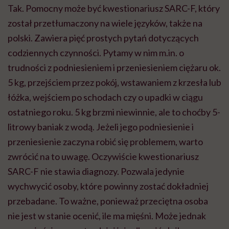
Tak. Pomocny może być kwestionariusz SARC-F, który
został przetłumaczony na wiele języków, także na
polski. Zawiera pięć prostych pytań dotyczących
codziennych czynności. Pytamy w nim m.in. o
trudności z podniesieniem i przeniesieniem ciężaru ok.
5 kg, przejściem przez pokój, wstawaniem z krzesła lub
łóżka, wejściem po schodach czy o upadki w ciągu
ostatniego roku. 5 kg brzmi niewinnie, ale to choćby 5-
litrowy baniak z wodą. Jeżeli jego podniesienie i
przeniesienie zaczyna robić się problemem, warto
zwrócić na to uwagę. Oczywiście kwestionariusz
SARC-F nie stawia diagnozy. Pozwala jedynie
wychwycić osoby, które powinny zostać dokładniej
przebadane. To ważne, ponieważ przeciętna osoba
nie jest w stanie ocenić, ile ma mięśni. Może jednak