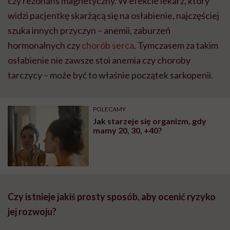
czy rezonans magnetyczny. W efekcie lekarz, który
widzi pacjentkę skarżącą się na osłabienie, najczęściej
szuka innych przyczyn – anemii, zaburzeń
hormonalnych czy
chorób serca
. Tymczasem za takim
osłabienie nie zawsze stoi anemia czy choroby
tarczycy – może być to właśnie początek sarkopenii.
POLECAMY
Jak starzeje się organizm, gdy
mamy 20, 30, +40?
Czy istnieje jakiś prosty sposób, aby ocenić ryzyko
jej rozwoju?