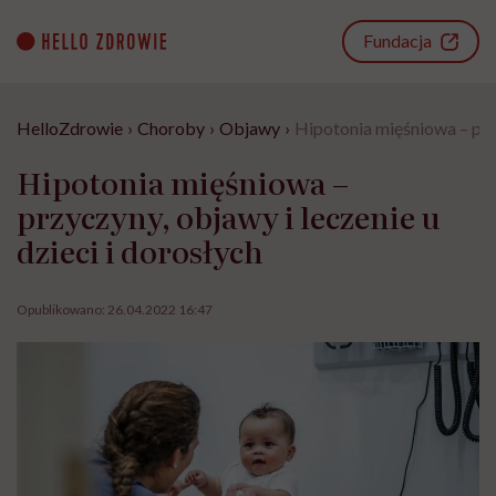
Go
to
Fundacja
content
HelloZdrowie
›
Choroby
›
Objawy
›
Hipotonia mięśniowa – przy
Hipotonia mięśniowa –
przyczyny, objawy i leczenie u
dzieci i dorosłych
Opublikowano:
26.04.2022 16:47