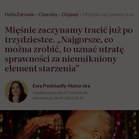
HelloZdrowie
›
Choroby
›
Objawy
›
Mięśnie zaczynamy tracić j
Mięśnie zaczynamy tracić już po
trzydziestce. „Najgorsze, co
można zrobić, to uznać utratę
sprawności za nieunikniony
element starzenia”
Ewa Podsiadły-Natorska
Opublikowano:
06.07.2026 08:08
Aktualizacja:
08.07.2026 13:18