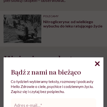
piersiową i
skopein
– obserwować.
POLECAMY
Nitrogliceryna: od wielkiego
wybuchu do leku ratującego życie
Higieniczny dystans
Bądź z nami na bieżąco
Nowe urządzenie nie tylko ułatwiało badanie, ale też
całkowicie zmieniało jego charakter. Dzięki niemu
Co tydzień wybieramy teksty, rozmowy i podcasty
lekarz zyskiwał pewien dystans wobec pacjenta, co w
Hello Zdrowie o ciele, psychice i codziennym życiu.
Zapisz się i czytaj bez pośpiechu.
realiach XIX wieku, przy niskim poziomie higieny i
częstych chorobach zakaźnych miało znaczenie nie
Adres
e-
tylko praktyczne, ale i psychologiczne.