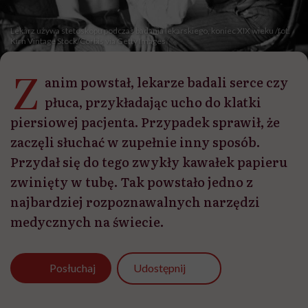
Lekarz używa stetoskopu podczas badania lekarskiego, koniec XIX wieku /fot.
Kirn Vintage Stock/Corbis via Getty Images
Z
anim powstał, lekarze badali serce czy
płuca, przykładając ucho do klatki
piersiowej pacjenta. Przypadek sprawił, że
zaczęli słuchać w zupełnie inny sposób.
Przydał się do tego zwykły kawałek papieru
zwinięty w tubę. Tak powstało jedno z
najbardziej rozpoznawalnych narzędzi
medycznych na świecie.
Udostępnij
Posłuchaj