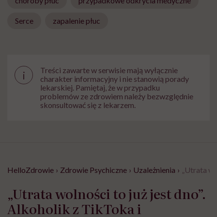
choroby płuc
przypadkowe odkrycia medyczne
Serce
zapalenie płuc
Treści zawarte w serwisie mają wyłącznie
i
charakter informacyjny i nie stanowią porady
lekarskiej. Pamiętaj, że w przypadku
problemów ze zdrowiem należy bezwzględnie
skonsultować się z lekarzem.
HelloZdrowie
›
Zdrowie Psychiczne
›
Uzależnienia
›
„Utrata wo
„Utrata wolności to już jest dno”.
Alkoholik z TikToka i