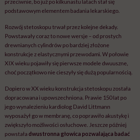
przeciwnie, bo już po kilkunastu latach stał się
podstawowym elementem badania lekarskiego.
Rozwój stetoskopu trwał przez kolejne dekady.
Powstawały coraz to nowe wersje – od prostych
drewnianych cylindrów po bardziej złożone
konstrukcje z elastycznymi przewodami. W połowie
XIX wieku pojawiły się pierwsze modele dwuuszne,
choć początkowo nie cieszyły się dużą popularnością.
Dopiero w XX wieku konstrukcja stetoskopu została
dopracowana i upowszechniona. Prawie 150 lat po
jego wynalezieniu kardiolog David Littmann
wyposażył go w membranę, co poprawiło akustykę i
zwiększyło możliwości osłuchowe. Jeszcze później
powstała
dwustronna głowica pozwalająca badać