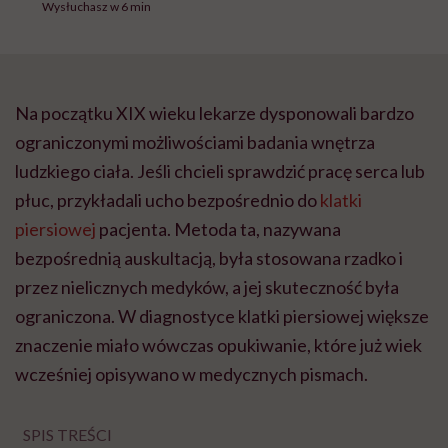
Wysłuchasz w 6 min
Na początku XIX wieku lekarze dysponowali bardzo
ograniczonymi możliwościami badania wnętrza
ludzkiego ciała. Jeśli chcieli sprawdzić pracę serca lub
płuc, przykładali ucho bezpośrednio do
klatki
piersiowej
pacjenta. Metoda ta, nazywana
bezpośrednią auskultacją, była stosowana rzadko i
przez nielicznych medyków, a jej skuteczność była
ograniczona. W diagnostyce klatki piersiowej większe
znaczenie miało wówczas opukiwanie, które już wiek
wcześniej opisywano w medycznych pismach.
SPIS TREŚCI