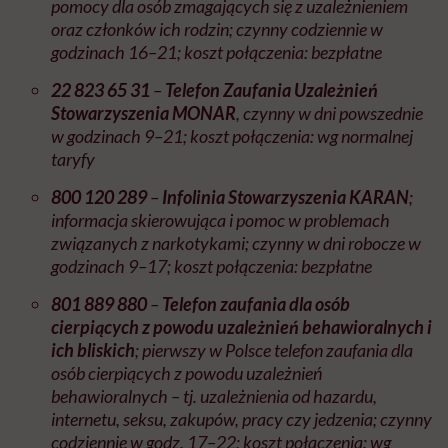
pomocy dla osób zmagających się z uzależnieniem
oraz członków ich rodzin; czynny codziennie w
godzinach 16–21; koszt połączenia: bezpłatne
22 823 65 31
–
Telefon Zaufania Uzależnień
Stowarzyszenia MONAR
, czynny w dni powszednie
w godzinach 9–21; koszt połączenia: wg normalnej
taryfy
800 120 289
–
Infolinia Stowarzyszenia KARAN
;
informacja skierowująca i pomoc w problemach
związanych z narkotykami; czynny w dni robocze w
godzinach 9–17; koszt połączenia: bezpłatne
801 889 880
–
Telefon zaufania dla osób
cierpiących z powodu uzależnień behawioralnych i
ich bliskich
; pierwszy w Polsce telefon zaufania dla
osób cierpiących z powodu uzależnień
behawioralnych – tj. uzależnienia od hazardu,
internetu, seksu, zakupów, pracy czy jedzenia; czynny
codziennie w godz. 17–22; koszt połączenia: wg