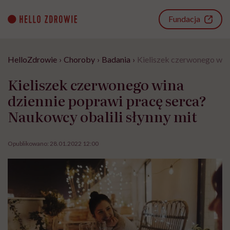
Go
to
Fundacja
content
HelloZdrowie
›
Choroby
›
Badania
›
Kieliszek czerwonego wina
Kieliszek czerwonego wina
dziennie poprawi pracę serca?
Naukowcy obalili słynny mit
Opublikowano:
28.01.2022 12:00