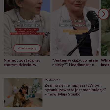
Zobacz więcej
Nie móc zostać przy
"Jestem w ciąży, co mi się
Wkró
chorym dziecku w
należy?". Headhunter o
Inst
szpitalu to tortura.
zmianie pokoleniowej u
atak
"Przeszkadzać w tym
kobiet w ciąży na rynku
wars
może chyba tylko
pracy
eksp
POLECAMY
głupota i brak
Ze mną się nie napijesz? „W tym
wyobraźni"
pytaniu zawarta jest manipulacja”
– mówi Maja Staśko