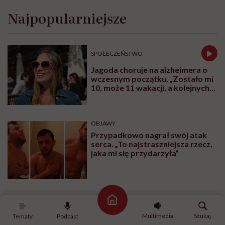
Najpopularniejsze
SPOŁECZEŃSTWO
Jagoda choruje na alzheimera o
wczesnym początku. „Zostało mi
10, może 11 wakacji, a kolejnych
nie będę już świadoma”
OBJAWY
Przypadkowo nagrał swój atak
serca. „To najstraszniejsza rzecz,
jaka mi się przydarzyła”
Strona główna
CHOROBY
Multimedia
Szukaj
Tematy
Podcast
Człowiek, który chce żyć