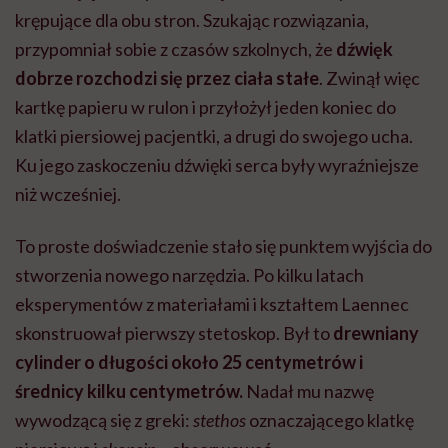
krępujące dla obu stron. Szukając rozwiązania,
przypomniał sobie z czasów szkolnych, że
dźwięk
dobrze rozchodzi się przez ciała stałe
. Zwinął więc
kartkę papieru w rulon i przyłożył jeden koniec do
klatki piersiowej pacjentki, a drugi do swojego ucha.
Ku jego zaskoczeniu dźwięki serca były wyraźniejsze
niż wcześniej.
To proste doświadczenie stało się punktem wyjścia do
stworzenia nowego narzędzia. Po kilku latach
eksperymentów z materiałami i kształtem Laennec
skonstruował pierwszy stetoskop. Był to
drewniany
cylinder o długości około 25 centymetrów i
średnicy kilku centymetrów.
Nadał mu nazwę
wywodzącą się z greki:
stethos
oznaczającego klatkę