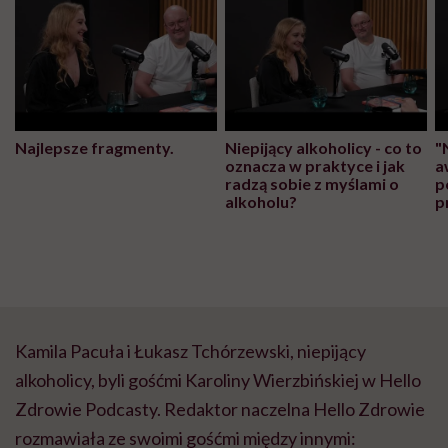
Najlepsze fragmenty.
Niepijący alkoholicy - co to
"
oznacza w praktyce i jak
a
radzą sobie z myślami o
p
alkoholu?
p
Kamila Pacuła i Łukasz Tchórzewski, niepijący
alkoholicy, byli gośćmi Karoliny Wierzbińskiej w Hello
Zdrowie Podcasty. Redaktor naczelna Hello Zdrowie
rozmawiała ze swoimi gośćmi między innymi: