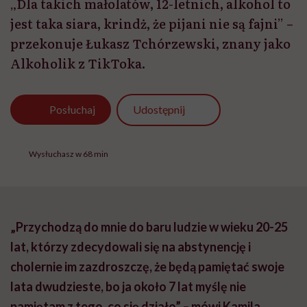
„Dla takich małolatów, 12-letnich, alkohol to
jest taka siara, krindż, że pijani nie są fajni” –
przekonuje Łukasz Tchórzewski, znany jako
Alkoholik z TikToka.
Udostępnij
Posłuchaj
Wysłuchasz w 68 min
„Przychodzą do mnie do baru ludzie w wieku 20-25
lat, którzy zdecydowali się na abstynencję i
cholernie im zazdroszczę, że będą pamiętać swoje
lata dwudzieste, bo ja około 7 lat myślę nie
pamiętam z tego, co się działo” – mówi Kamila