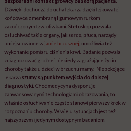
bezpośredni kontakt głowicy ze skórą pacjenta
.
Dźwięki dochodzą do ucha lekarza dzięki lejkowatej
końcówce z membraną i gumowym rurkom
zakończonym tzw. oliwkami. Stetoskop pozwala
osłuchiwać takie organy, jak serce, płuca, narządy
umiejscowione w
jamie brzusznej
, umożliwia też
wykonanie pomiaru ciśnienia krwi. Badanie pozwala
zdiagnozować groźne i niekiedy zagrażające życiu
choroby także u dzieci w brzuchu mamy. Niepokojące
lekarza
szumy są punktem wyjścia do dalszej
diagnostyki
. Choć medycyna dysponuje
zaawansowanymi technologiami obrazowania, to
właśnie osłuchiwanie często stanowi pierwszy krok w
rozpoznaniu choroby. W wielu sytuacjach jest też
najszybszym i jedynym dostępnym badaniem.