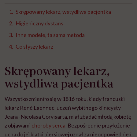
Skrępowany lekarz, wstydliwa pacjentka
Higieniczny dystans
Inne modele, ta sama metoda
Co słyszy lekarz
Skrępowany lekarz,
wstydliwa pacjentka
Wszystko zmieniło się w 1816 roku, kiedy francuski
lekarz René Laennec, uczeń wybitnego klinicysty
Jeana-Nicolasa Corvisarta, miał zbadać młodą kobietę
z objawami
choroby serca
. Bezpośrednie przyłożenie
ucha do jej klatki piersiowej uznał za nieodpowiednie i