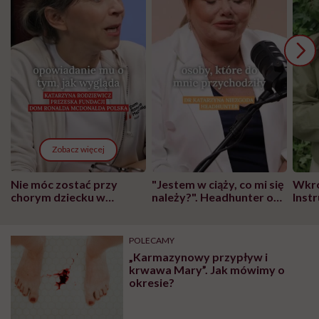
Zobacz więcej
Nie móc zostać przy
"Jestem w ciąży, co mi się
Wkró
chorym dziecku w
należy?". Headhunter o
Inst
szpitalu to tortura.
zmianie pokoleniowej u
atak
"Przeszkadzać w tym
kobiet w ciąży na rynku
wars
może chyba tylko
pracy
eksp
POLECAMY
głupota i brak
„Karmazynowy przypływ i
wyobraźni"
krwawa Mary”. Jak mówimy o
okresie?