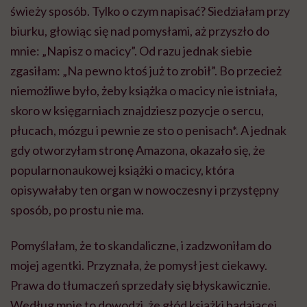
świeży sposób. Tylko o czym napisać? Siedziałam przy
biurku, głowiąc się nad pomysłami, aż przyszło do
mnie: „Napisz o macicy”. Od razu jednak siebie
zgasiłam: „Na pewno ktoś już to zrobił”. Bo przecież
niemożliwe było, żeby książka o macicy nie istniała,
skoro w księgarniach znajdziesz pozycje o sercu,
płucach, mózgu i pewnie ze sto o penisach*. A jednak
gdy otworzyłam stronę Amazona, okazało się, że
popularnonaukowej książki o macicy, która
opisywałaby ten organ w nowoczesny i przystępny
sposób, po prostu nie ma.
Pomyślałam, że to skandaliczne, i zadzwoniłam do
mojej agentki. Przyznała, że pomysł jest ciekawy.
Prawa do tłumaczeń sprzedały się błyskawicznie.
Według mnie to dowodzi, że głód książki badającej