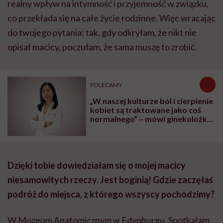
realny wpływ na intymność i przyjemność w związku,
co przekłada się na całe życie rodzinne. Więc wracając
do twojego pytania: tak, gdy odkryłam, że nikt nie
opisał macicy, poczułam, że sama muszę to zrobić.
POLECAMY
„W naszej kulturze ból i cierpienie
kobiet są traktowane jako coś
normalnego” – mówi ginekolożka
dr Karen Tang
Dzięki tobie dowiedziałam się o mojej macicy
niesamowitych rzeczy. Jest boginią! Gdzie zaczęłaś
podróż do miejsca, z którego wszyscy pochodzimy?
W Muzeum Anatomicznym w Edynburgu. Spotkałam