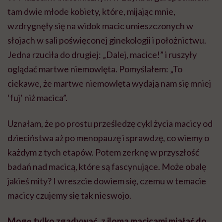
tam dwie młode kobiety, które, mijając mnie,
wzdrygnęły się na widok macic umieszczonych w
słojach w sali poświęconej ginekologii i położnictwu.
Jedna rzuciła do drugiej: „Dalej, macice!” i ruszyły
oglądać martwe niemowlęta. Pomyślałem: „To
ciekawe, że martwe niemowlęta wydają nam się mniej
‘fuj’ niż macica”.
Uznałam, że po prostu prześledzę cykl życia macicy od
dzieciństwa aż po menopauzę i sprawdzę, co wiemy o
każdym z tych etapów. Potem zerknę w przyszłość
badań nad macicą, które są fascynujące. Może obalę
jakieś mity? I wreszcie dowiem się, czemu w temacie
macicy czujemy się tak nieswojo.
Mogę tylko zgadywać, z iloma macicami miałaś do