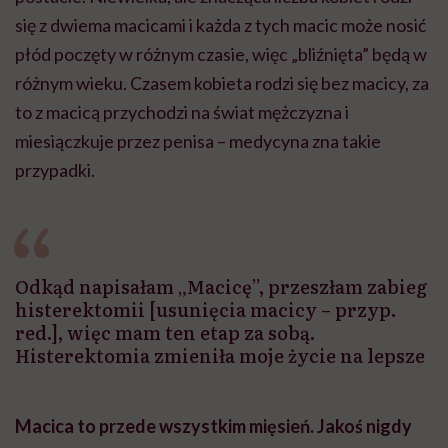
się z dwiema macicami i każda z tych macic może nosić
płód poczęty w różnym czasie, więc „bliźnięta” będą w
różnym wieku. Czasem kobieta rodzi się bez macicy, za
to z macicą przychodzi na świat mężczyzna i
miesiączkuje przez penisa – medycyna zna takie
przypadki.
Odkąd napisałam „Macicę”, przeszłam zabieg
histerektomii [usunięcia macicy – przyp.
red.], więc mam ten etap za sobą.
Histerektomia zmieniła moje życie na lepsze
Macica to przede wszystkim mięsień. Jakoś nigdy