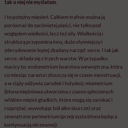
tak o niej nie myślałam.
I to potężny mięsień. Całkiem trafnie można ją
porównać do zaciśniętej pięści, nie tylko pod
względem wielkości, lecz też siły. Wielkością i
strukturą przypomina inny, dużo słynniejszy i
zdecydowanie lepiej zbadany narząd: serce. I tak jak
serce, składa się z trzech warstw. W przypadku
macicy to: endometrium (warstwa wewnętrzna, która
co miesiąc narasta i złuszcza się w czasie menstruacji,
a w ciąży odżywia zarodek i łożysko); miometrium
(błona mięśniowa utworzona z ciasno splecionych
włókien mięśni gładkich, które mogą się zaciskać i
rozprężać, wywołując ból albo skurcze) oraz
zewnętrzne perimetrium (przejrzysta błona będąca
kontynuacją otrzewnej).