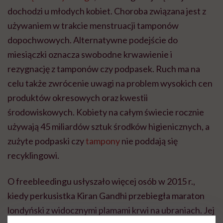
dochodzi u młodych kobiet. Choroba związana jest z
używaniem w trakcie menstruacji tamponów
dopochwowych. Alternatywne podejście do
miesiączki oznacza swobodne krwawienie i
rezygnację z tamponów czy podpasek. Ruch ma na
celu także zwrócenie uwagi na problem wysokich cen
produktów okresowych oraz kwestii
środowiskowych. Kobiety na całym świecie rocznie
używają 45 miliardów sztuk środków higienicznych, a
zużyte podpaski czy
tampony
nie poddają się
recyklingowi.
O freebleedingu usłyszało więcej osób w 2015 r.,
kiedy perkusistka Kiran Gandhi przebiegła maraton
londyński z widocznymi plamami krwi na ubraniach. Jej