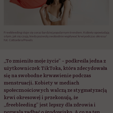
Freebleeding staje się coraz bardziej popularnym trendem. Kobiety opowiadają
o tym, jak się czują, kiedy pozwolą swobodnie wypływać krwi podczas okresu/
fot. Cottonbro/Pexels
„To zmieniło moje życie” – podkreśla jedna z
użytkowniczek TikToka, która zdecydowała
się na swobodne krwawienie podczas
menstruacji. Kobiety w mediach
społecznościowych walczą ze stygmatyzacją
krwi okresowej i przekonują, że
„freebleeding” jest lepszy dla zdrowia i
pozwala zadbać o środowisko. A co na ten