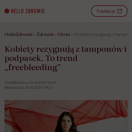
Go
to
Fundacja
content
HelloZdrowie
›
Zdrowie
›
Okres
›
Kobiety rezygnują z tamponó
Kobiety rezygnują z tamponów i
podpasek. To trend
„freebleeding”
Opublikowano:
20.10.2023 10:07
Aktualizacja:
20.02.2025 14:12