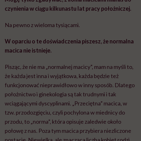
czynienia w ciągu kilkunastu lat pracy położniczej.
Na pewno z wieloma tysiącami.
W oparciu o te doświadczenia piszesz, że normalna
macica nie istnieje.
Pisząc, że nie ma „normalnej macicy”, mam na myśli to,
że każda jest inna i wyjątkowa, każda będzie też
funkcjonować nieprawidłowo w inny sposób. Dlatego
położnictwo i ginekologia są tak trudnymi i tak
wciągającymi dyscyplinami. „Przeciętna” macica, w
tzw. przodozgięciu, czyli pochylona w miednicy do
przodu, to „norma”, która opisuje zaledwie około
połowę z nas. Poza tym macica przybiera niezliczone
postacie. Niewielka, ale znacząca liczba kobiet rodzi