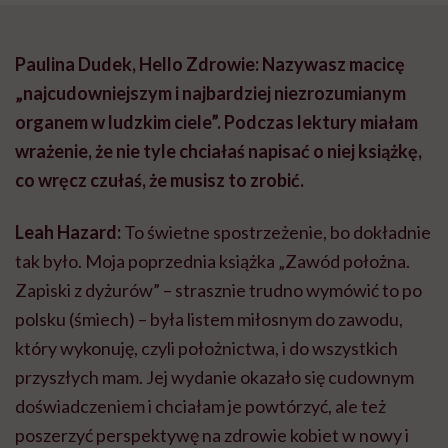
Paulina Dudek, Hello Zdrowie: Nazywasz macicę
„najcudowniejszym i najbardziej niezrozumianym
organem w ludzkim ciele”. Podczas lektury miałam
wrażenie, że nie tyle chciałaś napisać o niej książkę,
co wręcz czułaś, że musisz to zrobić.
Leah Hazard:
To świetne spostrzeżenie, bo dokładnie
tak było. Moja poprzednia książka „Zawód położna.
Zapiski z dyżurów” – strasznie trudno wymówić to po
polsku (śmiech) – była listem miłosnym do zawodu,
który wykonuję, czyli położnictwa, i do wszystkich
przyszłych mam. Jej wydanie okazało się cudownym
doświadczeniem i chciałam je powtórzyć, ale też
poszerzyć perspektywę na zdrowie kobiet w nowy i