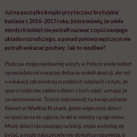
Już na początku książki przytaczasz brytyjskie
badania z 2016–2017 roku, które mówią, że wiele
młodych kobiet nie potrafi nazwać części swojego
układu rozrodczego, a ponad połowa mężczyzn nie
potrafi wskazać pochwy. Jak to możliwe?
Podczas mojej niedawnej wizyty w Polsce wiele kobiet
opowiadało mi o waszej debacie wokół aborcji, ale też
o edukacji zdrowotnej w polskich szkołach i o tym, że
sporo rodziców zabiera dzieci z tych zajęć, uznając je
za niestosowne. To jest odpowiedź na twoje pytanie.
Nawet w Wielkiej Brytanii, gdzie większość dzieci
uczęszcza na te zajęcia, braki w wiedzy są ogromne.
Może dzieci nie uważają na lekcji, może wstydzą się
pytać, a może nauczyciele nie do końca rozumieją, o