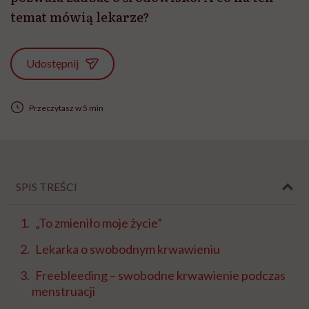
temat mówią lekarze?
Udostępnij
Przeczytasz w 5 min
SPIS TREŚCI
„To zmieniło moje życie”
Lekarka o swobodnym krwawieniu
Freebleeding – swobodne krwawienie podczas
menstruacji