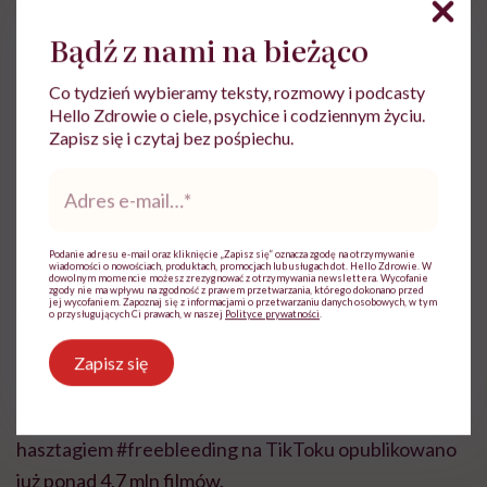
zdjęcia, na których krwawi swobodnie podczas biegu,
obiegły cały świat.
Bądź z nami na bieżąco
Co tydzień wybieramy teksty, rozmowy i podcasty
„Byłoby zbyt niewygodnie martwić się o tampon przez
Hello Zdrowie o ciele, psychice i codziennym życiu.
42,2 km… Biegłam z krwią spływającą po nogach –
Zapisz się i czytaj bez pośpiechu.
dla sióstr, które nie mają dostępu do tamponów, i
Adres
sióstr, które pomimo skurczów i bólu udają, że on nie
e-
mail
*
istnieje. Pobiegłam, by powiedzieć, że to wszystko
istnieje i kobiety każdego dnia sobie z tym radzą” –
Podanie adresu e-mail oraz kliknięcie „Zapisz się” oznacza zgodę na otrzymywanie
wiadomości o nowościach, produktach, promocjach lub usługach dot. Hello Zdrowie. W
dowolnym momencie możesz zrezygnować z otrzymywania newslettera. Wycofanie
mówiła po biegu.
zgody nie ma wpływu na zgodność z prawem przetwarzania, którego dokonano przed
jej wycofaniem. Zapoznaj się z informacjami o przetwarzaniu danych osobowych, w tym
o przysługujących Ci prawach, w naszej
Polityce prywatności
.
Od tego czasu coraz więcej kobiet zaczęło opisywać w
Zapisz się
mediach społecznościowych swoje historie i
udostępniać fotografie z plamami na ubraniach. Pod
hasztagiem #freebleeding na TikToku opublikowano
już ponad 4,7 mln filmów.