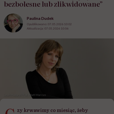
bezbolesne lub zlikwidowane”
Paulina Dudek
Opublikowano:
07.05.2026 10:02
Aktualizacja:
07.05.2026 10:06
Leah Hazard / Fot. Matt Marcus
C
zy krwawimy co miesiąc, żeby