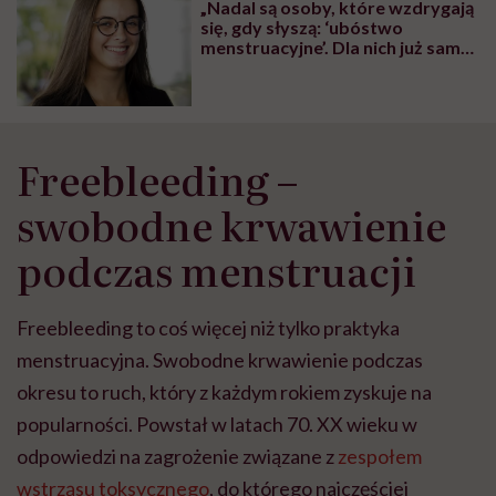
„Nadal są osoby, które wzdrygają
się, gdy słyszą: ‘ubóstwo
menstruacyjne’. Dla nich już sam
okres jest abstrakcyjny, a co
dopiero problem z nim związany”
– mówi Emilia Kaczmarek z Akcji
Menstruacja
Freebleeding –
swobodne krwawienie
podczas menstruacji
Freebleeding to coś więcej niż tylko praktyka
menstruacyjna. Swobodne krwawienie podczas
okresu to ruch, który z każdym rokiem zyskuje na
popularności. Powstał w latach 70. XX wieku w
odpowiedzi na zagrożenie związane z
zespołem
wstrząsu toksycznego
, do którego najczęściej