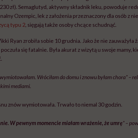
230 zł). Semaglutyd, aktywny składnik leku, powoduje redu
inalny Ozempic, lek z założenia przeznaczony dla osób z n
zycą typu 2
, sięgają także osoby chcące schudnąć.
ikki Ryan zrobiła sobie 10 grudnia. Jako że nie zauważyła
 poczuła się fatalnie. Była akurat z wizytą u swoje mamy, ki
.
i wymiotowałam. Wróciłam do domu i znowu byłam chora” – rel
skimi mediami.
 snu znów wymiotowała. Trwało to niemal 30 godzin.
pnie. W pewnym momencie miałam wrażenie, że umrę
” – po