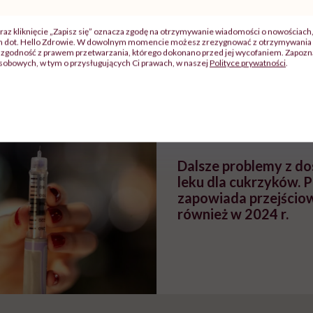
raz kliknięcie „Zapisz się” oznacza zgodę na otrzymywanie wiadomości o nowościach
ch dot. Hello Zdrowie. W dowolnym momencie możesz zrezygnować z otrzymywania 
zy
"Jestem w ciąży, co mi się
Wkrótce nowa "
zgodność z prawem przetwarzania, którego dokonano przed jej wycofaniem. Zapoznaj
szpitalu
należy?". Headhunter o
Instrukcja". Tym 
sobowych, w tym o przysługujących Ci prawach, w naszej
Polityce prywatności
.
szkadzać
zmianie pokoleniowej u
atakach paniki. Z
tylko
kobiet w ciąży na rynku
warsztat pacjen
braźni"
pracy
ekspercki
POLECAMY
Dalsze problemy z do
leku dla cukrzyków. 
zapowiada przejścio
również w 2024 r.