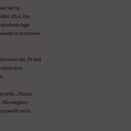
wet nie są
óbki. Ktoś, kto
 działanie tego
armowała w rozmowie
ontrowersje. Przed
zyjna oraz
a.
ierdziła. „Można
ne. Nie mogłam
 pozwolić na to,