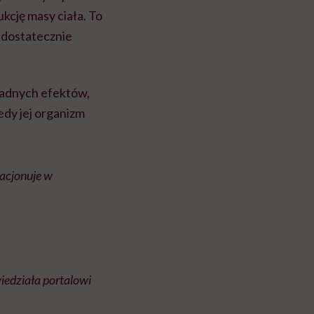
kcję masy ciała. To
iedostatecznie
 żadnych efektów,
edy jej organizm
acjonuje w
wiedziała portalowi