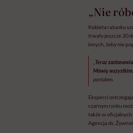
„Nie rób
Kobieta ratunku szu
trwały jeszcze 20 d
innych, żeby nie pop
„
Teraz zastanawia
Mówię wszystkim: 
portalem.
Eksperci ostrzegają
czarnym rynku możn
także w oficjalnyc
Agencja ds. Żywnoś