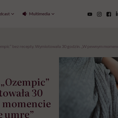
Multimedia
dcast
zempic” bez recepty. Wymiotowała 30 godzin. „W pewnym momenci
e „Ozempic”
towała 30
m momencie
e umrę”