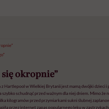
ropnie”
go”
się okropnie”
n z Hartlepool w Wielkiej Brytanii jest mamą dwójki dzieci i
a szybko schudnąć przed ważnym dla niej dniem. Mimo że n
kilka kilogramów przed przymiarkami sukni ślubnej zaplan
piła przez internet zapas popularnego leku w zastrzykach,