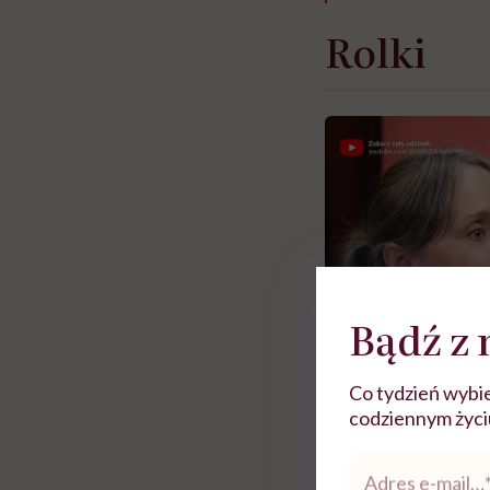
Rolki
Bądź z 
Co tydzień wybie
codziennym życiu.
Adres
Zobacz więce
e-