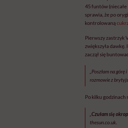
45 funtów (niecałe 
sprawia, że po oryg
kontrolowaną
cukr
Pierwszy zastrzyk V
zwiększyła dawkę. I
zaczął się buntować
„Poszłam na górę 
rozmowie z brytyj
Po kilku godzinach
„
Czułam się okro
thesun.co.uk.