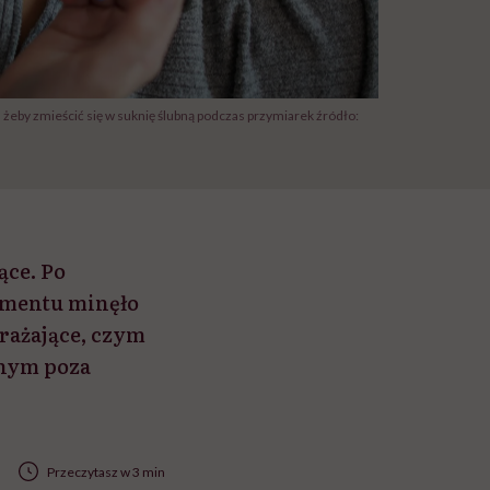
 żeby zmieścić się w suknię ślubną podczas przymiarek źródło:
ące. Po
momentu minęło
erażające, czym
onym poza
Przeczytasz w 3 min