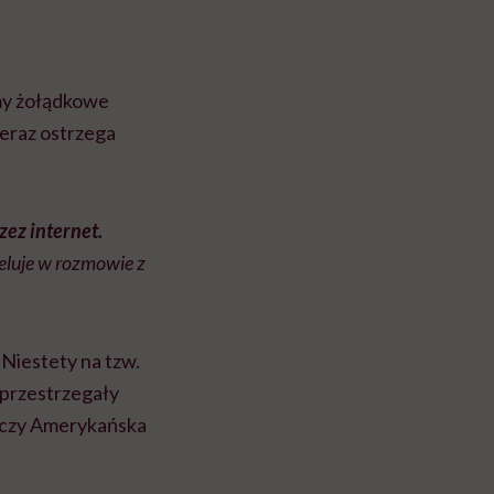
emy żołądkowe
Teraz ostrzega
zez internet.
peluje w rozmowie z
 Niestety na tzw.
przestrzegały
 czy Amerykańska