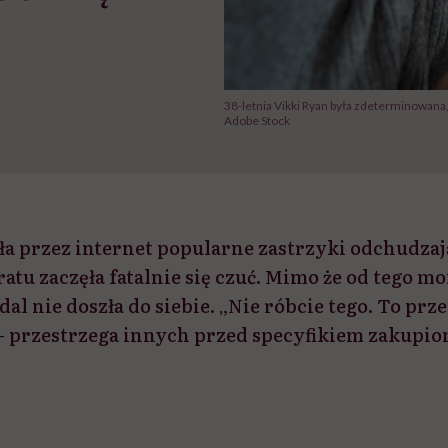
38-letnia Vikki Ryan była zdeterminowana,
Adobe Stock
ła przez internet popularne zastrzyki odchudzaj
atu zaczęła fatalnie się czuć. Mimo że od tego 
adal nie doszła do siebie. „Nie róbcie tego. To prz
 – przestrzega innych przed specyfikiem zakupi