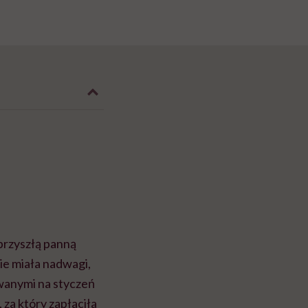
 przyszłą panną
ie miała nadwagi,
owanymi na styczeń
 za który zapłaciła