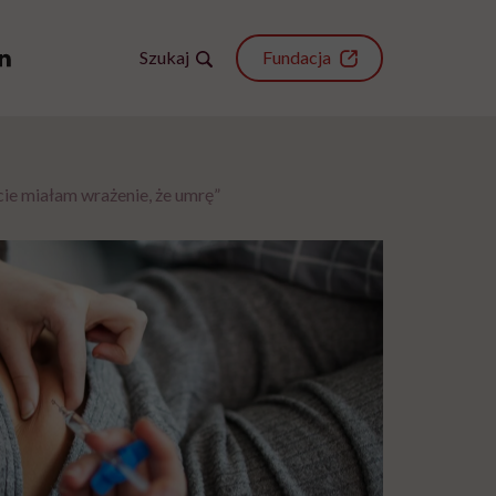
Szukaj
Fundacja
e miałam wrażenie, że umrę”