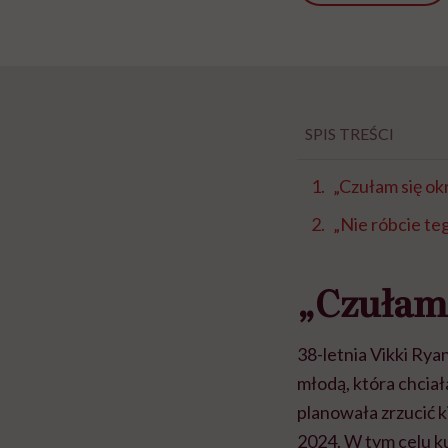
SPIS TREŚCI
„Czułam się ok
„Nie róbcie te
„Czułam 
38-letnia Vikki Rya
młodą, która chciał
planowała zrzucić 
2024. W tym celu ku