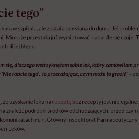
cie tego”
kała w szpitalu, ale została odesłana do domu. Jej probl
ni. Mimo że przestała już wymiotować, nadal źle się czuje. 
ełnili jej błędu.
m się, dlaczego wstrzyknęłam sobie lek, który zamówiłam pr
'Nie róbcie tego’. To przerażające, czym może to grozić
” – a
, że uzyskanie leku na
receptę
bez recepty jest nielegalne.
a znaleźć podróbki środków odchudzających, przed czym 
h komunikatach m.in. Główny Inspektorat Farmaceutyczny
ci i Leków.