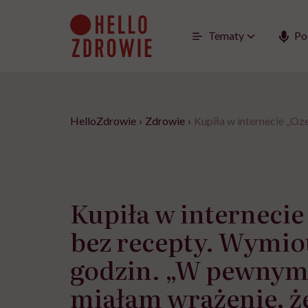
Go
to
content
Tematy
Po
HelloZdrowie
›
Zdrowie
›
Kupiła w internecie „O
Kupiła w interneci
bez recepty. Wymio
godzin. „W pewny
miałam wrażenie, ż