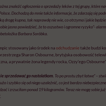
żna znaleźć ogłoszenia o sprzedaży leków z tej grupy, które na
olsce. Dochodzą do mnie także informacje, że zdarzają się podr
aką drogę kupna, tak naprawdę nie wie,
co otrzyma i jakie będzie
sobie jasno powiedzieć, że to oszustwo i ogromne ryzyko”- al
iabetolożka Barbara
Soróbka.
mpic stosowany jako środek na
odchudzanie
także budzi k
rzestrzega Sharon Osbourne, brytyjska osobowość telewi
na, a prywatnie żona legendy rocka, Ozzy’ego Osbourne’
ie sprzedawać go nastolatkom
. To po prostu zbyt łatwe” – stw
żo i szybko się od niego uzależnić, co jest bardzo niebezpiecz
dzać i zrzuciłam ponad 19 kilogramów. Teraz nie mogę sobie już
.