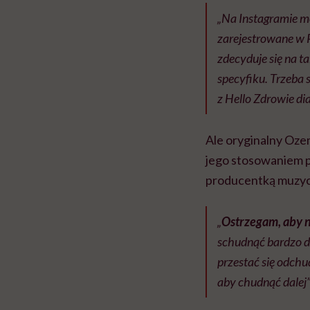
„Na Instagramie mo
zarejestrowane w P
zdecyduje się na t
specyfiku. Trzeba 
z Hello Zdrowie d
Ale oryginalny Oze
jego stosowaniem p
producentką muzycz
„
Ostrzegam, aby n
schudnąć bardzo du
przestać się odchu
aby chudnąć dalej”