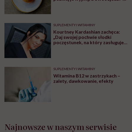
Ostrzegamy przed tym
niebezpiecznym trendem
SUPLEMENTY I WITAMINY
Kourtney Kardashian zachęca:
„Daj swojej pochwie słodki
poczęstunek, na który zasługuje”.
Ginekolodzy nie kryją zdumienia
SUPLEMENTY I WITAMINY
Witamina B12 w zastrzykach –
zalety, dawkowanie, efekty
Najnowsze w naszym serwisie