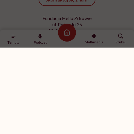
Fundacja Hello Zdrowie
ul. Poleczki 35
02-822 Warszawa
Strona główna
NIP 9512613236
Multimedia
Szukaj
Tematy
Podcast
Kontakt z redakcją
redakcja@hellozdrowie.pl
Dołącz do naszej społeczności
Właścicielem serwisu
HelloZdrowie
jest Fundacja należąca
do
USP Zdrowie sp. z o.o.
, które jest częścią
USP Group
.
Treści zawarte w serwisie HelloZdrowie mają charakter
informacyjno-edukacyjny. Jeśli potrzebujesz porady
odnośnie swojego stanu zdrowia, skonsultuj się z lekarzem
lub farmaceutą.