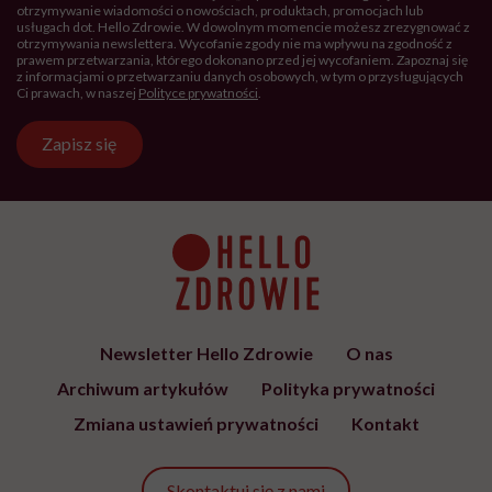
otrzymywanie wiadomości o nowościach, produktach, promocjach lub
usługach dot. Hello Zdrowie. W dowolnym momencie możesz zrezygnować z
otrzymywania newslettera. Wycofanie zgody nie ma wpływu na zgodność z
prawem przetwarzania, którego dokonano przed jej wycofaniem. Zapoznaj się
z informacjami o przetwarzaniu danych osobowych, w tym o przysługujących
Ci prawach, w naszej
Polityce prywatności
.
Zapisz się
Newsletter Hello Zdrowie
O nas
Archiwum artykułów
Polityka prywatności
Zmiana ustawień prywatności
Kontakt
Skontaktuj się z nami