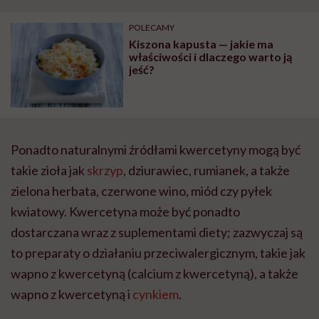
POLECAMY
Kiszona kapusta — jakie ma
właściwości i dlaczego warto ją
jeść?
Ponadto naturalnymi źródłami kwercetyny mogą być
takie zioła jak
skrzyp
, dziurawiec, rumianek, a także
zielona herbata, czerwone wino, miód czy pyłek
kwiatowy. Kwercetyna może być ponadto
dostarczana wraz z suplementami diety; zazwyczaj są
to preparaty o działaniu przeciwalergicznym, takie jak
wapno z kwercetyną (calcium z kwercetyną), a także
wapno z kwercetyną i
cynkiem
.