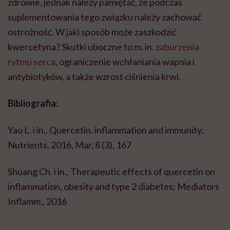
zdrowie, jednak należy pamiętać, że podczas
suplementowania tego związku należy zachować
ostrożność. W jaki sposób może zaszkodzić
kwercetyna? Skutki uboczne to m. in.
zaburzenia
rytmu serca
, ograniczenie wchłaniania wapnia i
antybiotyków, a także wzrost ciśnienia krwi.
Bibliografia:
Yao L. i in., Quercetin, inflammation and immunity;
Nutrients, 2016, Mar, 8 (3), 167
Shuang Ch. i in., Therapeutic effects of quercetin on
inflammation, obesity and type 2 diabetes; Mediators
Inflamm., 2016