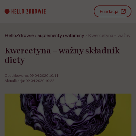
Go
to
Fundacja
content
HelloZdrowie
›
Suplementy i witaminy
›
Kwercetyna – ważny sk
Kwercetyna – ważny składnik
diety
Opublikowano:
09.04.2020 10:11
Aktualizacja:
09.04.2020 10:22