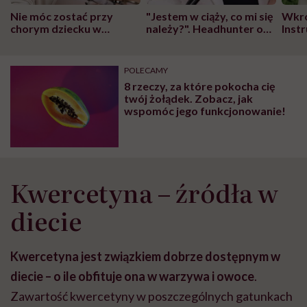
Nie móc zostać przy
"Jestem w ciąży, co mi się
Wkró
chorym dziecku w
należy?". Headhunter o
Inst
szpitalu to tortura.
zmianie pokoleniowej u
atak
"Przeszkadzać w tym
kobiet w ciąży na rynku
wars
może chyba tylko
pracy
eksp
POLECAMY
głupota i brak
8 rzeczy, za które pokocha cię
wyobraźni"
twój żołądek. Zobacz, jak
wspomóc jego funkcjonowanie!
Kwercetyna – źródła w
diecie
Kwercetyna jest związkiem dobrze dostępnym w
diecie – o ile obfituje ona w warzywa i owoce
.
Zawartość kwercetyny w poszczególnych gatunkach