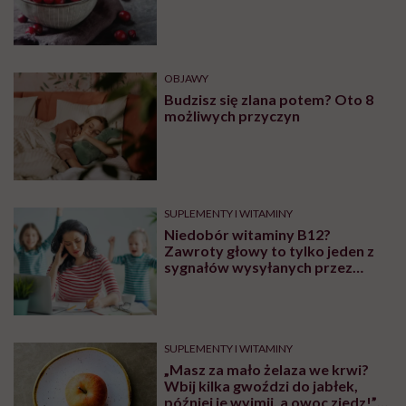
OBJAWY
Budzisz się zlana potem? Oto 8
możliwych przyczyn
SUPLEMENTY I WITAMINY
Niedobór witaminy B12?
Zawroty głowy to tylko jeden z
sygnałów wysyłanych przez
organizm
SUPLEMENTY I WITAMINY
„Masz za mało żelaza we krwi?
Wbij kilka gwoździ do jabłek,
później je wyjmij, a owoc zjedz!”