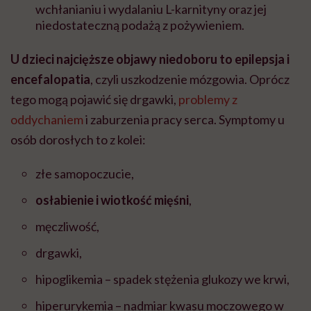
wchłanianiu i wydalaniu L-karnityny oraz jej
niedostateczną podażą z pożywieniem.
U dzieci najcięższe objawy niedoboru to epilepsja i
encefalopatia
, czyli uszkodzenie mózgowia. Oprócz
tego mogą pojawić się drgawki,
problemy z
oddychaniem
i zaburzenia pracy serca. Symptomy u
osób dorosłych to z kolei:
złe samopoczucie,
osłabienie i wiotkość mięśni
,
męczliwość,
drgawki,
hipoglikemia – spadek stężenia glukozy we krwi,
hiperurykemia – nadmiar kwasu moczowego w