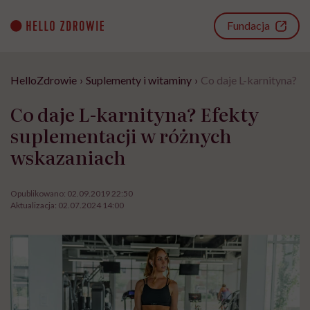
Go
to
Fundacja
content
HelloZdrowie
›
Suplementy i witaminy
›
Co daje L-karnityna? E
Co daje L-karnityna? Efekty
suplementacji w różnych
wskazaniach
Opublikowano:
02.09.2019 22:50
Aktualizacja:
02.07.2024 14:00