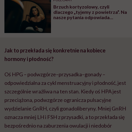
Brzuch kortyzolowy, czyli
dlaczego „tyjemy z powietrza”. Na
nasze pytania odpowiada
diabetolożka Agnieszka
Przychodzień
Jak to przekłada się konkretnie na kobiece
hormony i płodność?
Oś HPG – podwzgórze–przysadka–gonady –
odpowiedzialna za cykl menstruacyjny i płodność, jest
szczególnie wrażliwa na ten stan. Kiedy oś HPA jest
przeciążona, podwzgórze ogranicza pulsacyjne
wydzielanie GnRH, czyli gonadoliberyny. Mniej GnRH
oznacza mniej LH i FSH z przysadki, a to przekłada się
bezpośrednio na zaburzenia owulacji i niedobór