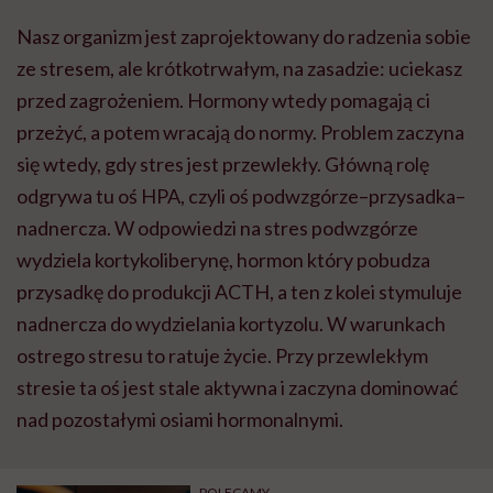
Nasz organizm jest zaprojektowany do radzenia sobie
ze stresem, ale krótkotrwałym, na zasadzie: uciekasz
przed zagrożeniem. Hormony wtedy pomagają ci
przeżyć, a potem wracają do normy. Problem zaczyna
się wtedy, gdy stres jest przewlekły. Główną rolę
odgrywa tu oś HPA, czyli oś podwzgórze–przysadka–
nadnercza. W odpowiedzi na stres podwzgórze
wydziela kortykoliberynę, hormon który pobudza
przysadkę do produkcji ACTH, a ten z kolei stymuluje
nadnercza do wydzielania kortyzolu. W warunkach
ostrego stresu to ratuje życie. Przy przewlekłym
stresie ta oś jest stale aktywna i zaczyna dominować
nad pozostałymi osiami hormonalnymi.
POLECAMY