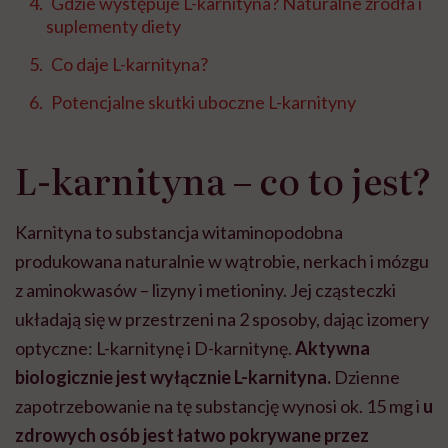
Gdzie występuje L-karnityna? Naturalne źródła i
suplementy diety
Co daje L-karnityna?
Potencjalne skutki uboczne L-karnityny
L-karnityna – co to jest?
Karnityna to substancja witaminopodobna
produkowana naturalnie w wątrobie, nerkach i mózgu
z aminokwasów – lizyny i metioniny. Jej cząsteczki
układają się w przestrzeni na 2 sposoby, dając izomery
optyczne: L-karnitynę i D-karnitynę.
Aktywna
biologicznie jest wyłącznie L-karnityna.
Dzienne
zapotrzebowanie na tę substancję wynosi ok. 15 mg i
u
zdrowych osób jest łatwo pokrywane przez