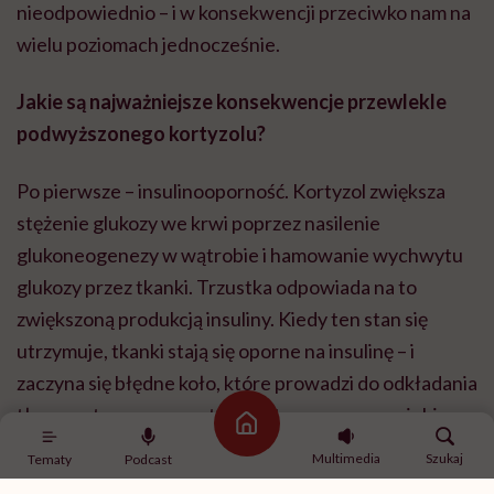
nieodpowiednio – i w konsekwencji przeciwko nam na
wielu poziomach jednocześnie.
Jakie są najważniejsze konsekwencje przewlekle
podwyższonego kortyzolu?
Po pierwsze – insulinooporność. Kortyzol zwiększa
stężenie glukozy we krwi poprzez nasilenie
glukoneogenezy w wątrobie i hamowanie wychwytu
glukozy przez tkanki. Trzustka odpowiada na to
zwiększoną produkcją insuliny. Kiedy ten stan się
utrzymuje, tkanki stają się oporne na insulinę – i
zaczyna się błędne koło, które prowadzi do odkładania
tłuszczu trzewnego, a tłuszcz trzewny sam z siebie
Strona główna
produkuje hormony i cytokiny prozapalne, nasilając
Multimedia
Szukaj
Tematy
Podcast
cały problem. Po drugie – efekt „kradzieży