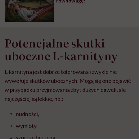
równowagę!
Potencjalne skutki
uboczne L-karnityny
L-karnityna jest dobrze tolerowana i zwykle nie
wywołuje skutków ubocznych. Mogą się one pojawić
w przypadku przyjmowania zbyt dużych dawek, ale
najczęściej są lekkie, np.:
nudności,
wymioty,
skurcze brzucha,