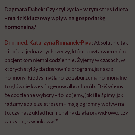
Dagmara Dąbek: Czy styl życia – w tym stres i dieta
– ma dziś kluczowy wpływ na gospodarkę
hormonalną?
Dr n. med. Katarzyna Romanek-Piva
: Absolutnie tak
– i to jest jedna z tych rzeczy, które powtarzam moim
pacjentkom niemal codziennie. Żyjemy w czasach, w
których styl życia dosłownie programuje nasze
hormony. Kiedyś myślano, że zaburzenia hormonalne
to głównie kwestia genów albo chorób. Dziś wiemy,
że codzienne wybory – to, co jemy, jak i ile śpimy, jak
radzimy sobie ze stresem – mają ogromny wpływ na
to, czy nasz układ hormonalny działa prawidłowo, czy
zaczyna „szwankować”.