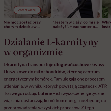
Zobacz więcej
Nie móc zostać przy
"Jestem w ciąży, co mi się
Wkró
chorym dziecku w
należy?". Headhunter o
Inst
szpitalu to tortura.
zmianie pokoleniowej u
atak
"Przeszkadzać w tym
kobiet w ciąży na rynku
wars
Działanie L-karnityny
może chyba tylko
pracy
eksp
głupota i brak
w organizmie
wyobraźni"
L-karnityna transportuje długołańcuchowe kwasy
tłuszczowe do mitochondriów
, które są centrum
energetycznym komórek. Tam ulegają one procesom
utleniania, w wyniku których powstają cząsteczki ATP.
To swego rodzaju baterie – ich wysokoenergetyczne
wiązania dostarczają komórkom energii niezbędnej do
przeprowadzenia wszystkich procesów. Z tego