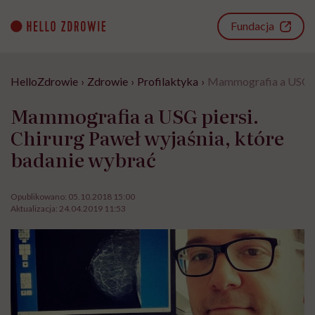
Go
to
Fundacja
content
HelloZdrowie
›
Zdrowie
›
Profilaktyka
›
Mammografia a USG pie
Mammografia a USG piersi.
Chirurg Paweł wyjaśnia, które
badanie wybrać
Opublikowano:
05.10.2018 15:00
Aktualizacja:
24.04.2019 11:53