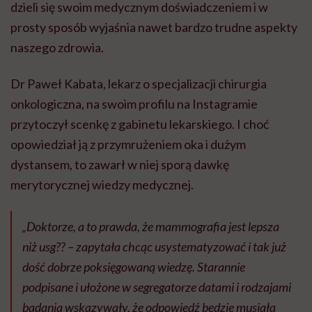
dzieli się swoim medycznym doświadczeniem i w
prosty sposób wyjaśnia nawet bardzo trudne aspekty
naszego zdrowia.
Dr Paweł Kabata, lekarz o specjalizacji chirurgia
onkologiczna, na swoim profilu na Instagramie
przytoczył scenkę z gabinetu lekarskiego. I choć
opowiedział ją z przymrużeniem oka i dużym
dystansem, to zawarł w niej sporą dawkę
merytorycznej wiedzy medycznej.
„Doktorze, a to prawda, że mammografia jest lepsza
niż usg?? – zapytała chcąc usystematyzować i tak już
dość dobrze poksięgowaną wiedzę. Starannie
podpisane i ułożone w segregatorze datami i rodzajami
badania wskazywały, że odpowiedź będzie musiała