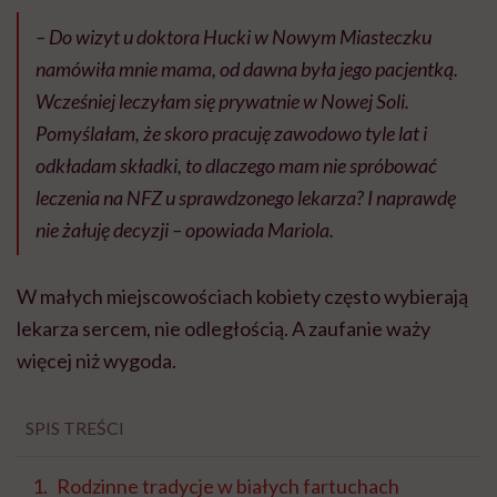
– Do wizyt u doktora Hucki w Nowym Miasteczku
namówiła mnie mama, od dawna była jego pacjentką.
Wcześniej leczyłam się prywatnie w Nowej Soli.
Pomyślałam, że skoro pracuję zawodowo tyle lat i
odkładam składki, to dlaczego mam nie spróbować
leczenia na NFZ u sprawdzonego lekarza? I naprawdę
nie żałuję decyzji – opowiada Mariola.
W małych miejscowościach kobiety często wybierają
lekarza sercem, nie odległością. A zaufanie waży
więcej niż wygoda.
SPIS TREŚCI
Rodzinne tradycje w białych fartuchach