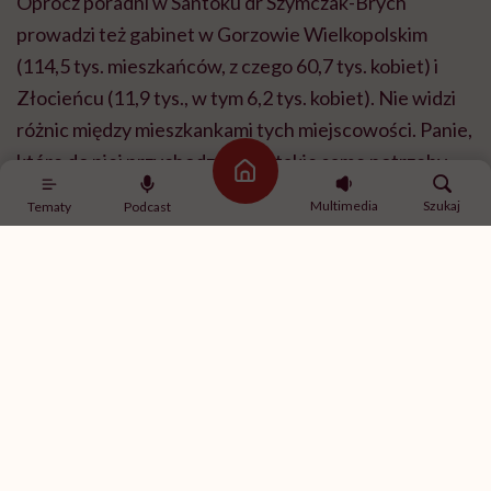
Oprócz poradni w Santoku dr Szymczak-Brych
prowadzi też gabinet w Gorzowie Wielkopolskim
(114,5 tys. mieszkańców, z czego 60,7 tys. kobiet) i
Złocieńcu (11,9 tys., w tym 6,2 tys. kobiet). Nie widzi
różnic między mieszkankami tych miejscowości. Panie,
które do niej przychodzą, mają takie same potrzeby.
Strona główna
Zadają te same pytania o zdrowie.
Multimedia
Szukaj
Tematy
Podcast
Wyjazd na wizytę do ginekologa poza swoje miejsce
zamieszkania działa też w drugą stronę – ze wsi do
miasta. Powód? Prozaiczny: pacjentki mieszkające w
mniejszych miejscowościach bardzo często pracują w
większych miastach. Dlatego wybór lekarza może być
kwestią organizacji życia codziennego.
– Migracja ze wsi do miasta jest bardzo duża.