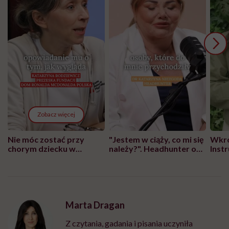
Zobacz więcej
Nie móc zostać przy
"Jestem w ciąży, co mi się
Wkró
chorym dziecku w
należy?". Headhunter o
Inst
szpitalu to tortura.
zmianie pokoleniowej u
atak
"Przeszkadzać w tym
kobiet w ciąży na rynku
wars
może chyba tylko
pracy
eksp
głupota i brak
wyobraźni"
Marta Dragan
Z czytania, gadania i pisania uczyniła