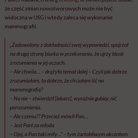
że część zmian nowotworowych może nie być
widoczna w USG i wtedy zaleca się wykonanie
mammografii.
„Zadowolony z dokładności swej wypowiedzi, spojrzał
na drugą stronę biurka w przekonaniu, że ujrzy blask
zrozumienia w jej oczach.
– Ale chwila… – drążyła temat dalej – Czyli jak dobrze
zrozumiałam, to dobrze, że chciałam iść na
mammografię?
– No nie – stwierdził [lekarz], wyraźnie gubiąc nić
porozumienia.
– Ale czemu?? Przecież mówił Pan…
– Jest Pani za młoda
– Ojej, a Pan taki miły…” – tym żartobliwym akcentem