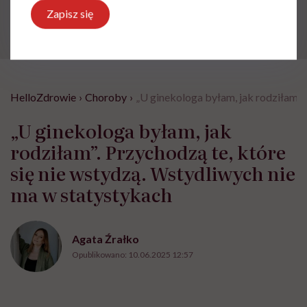
skonsultować się z lekarzem.
Zapisz się
HelloZdrowie
›
Choroby
›
„U ginekologa byłam, jak rodziłam”.
„U ginekologa byłam, jak
rodziłam”. Przychodzą te, które
się nie wstydzą. Wstydliwych nie
ma w statystykach
Agata Źrałko
Opublikowano:
10.06.2025 12:57