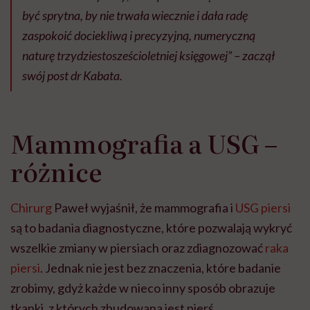
być sprytna, by nie trwała wiecznie i dała radę
zaspokoić dociekliwą i precyzyjną, numeryczną
naturę trzydziestosześcioletniej księgowej” – zaczął
swój post dr Kabata.
Mammografia a USG –
różnice
Chirurg
Paweł wyjaśnił, że mammografia i
USG piersi
są to badania diagnostyczne, które pozwalają wykryć
wszelkie zmiany w piersiach oraz zdiagnozować
raka
piersi
. Jednak nie jest bez znaczenia, które badanie
zrobimy, gdyż każde w nieco inny sposób obrazuje
tkanki, z których zbudowana jest pierś.