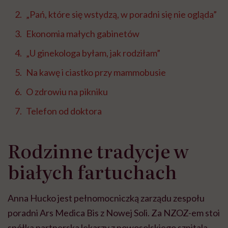
„Pań, które się wstydzą, w poradni się nie ogląda”
Ekonomia małych gabinetów
„U ginekologa byłam, jak rodziłam”
Na kawę i ciastko przy mammobusie
O zdrowiu na pikniku
Telefon od doktora
Rodzinne tradycje w
białych fartuchach
Anna Hucko jest pełnomocniczką zarządu zespołu
poradni Ars Medica Bis z Nowej Soli. Za NZOZ-em stoi
spółka partnerska lekarzy z nowosolskiego szpitala,