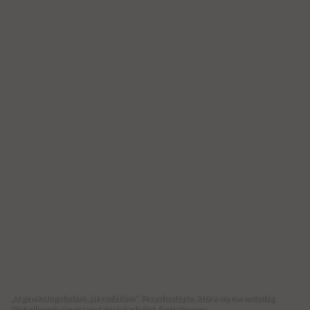
„U ginekologa byłam, jak rodziłam”. Przychodzą te, które się nie wstydzą.
Wstydliwych nie ma w statystykach /fot. Getty Images