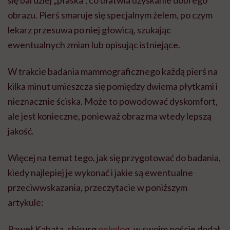
się bardziej „płaska”, co ułatwia uzyskanie dobrego
obrazu. Pierś smaruje się specjalnym żelem, po czym
lekarz przesuwa po niej głowicą, szukając
ewentualnych zmian lub opisując istniejące.
W trakcie badania mammograficznego każdą pierś na
kilka minut umieszcza się pomiędzy dwiema płytkami i
nieznacznie ściska. Może to powodować dyskomfort,
ale jest konieczne, ponieważ obraz ma wtedy lepszą
jakość.
Więcej na temat tego, jak się przygotować do badania,
kiedy najlepiej je wykonać i jakie są ewentualne
przeciwwskazania, przeczytacie w poniższym
artykule:
Paweł Kabata, chirurg
onkolog
, w swoim poście dodał,