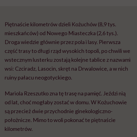
Piętnaście kilometrów dzieli Kożuchów (8,9 tys.
mieszkańców) od Nowego Miasteczka (2,6 tys.).
Droga wiedzie głównie przez pola i lasy. Pierwsza
część trasy to długi rząd wysokich topoli, po chwili we
wstecznym lusterku zostają kolejne tablice z nazwami
wsi: Czciradz, Lasocin, skręt na Drwalowice, a w nich
ruiny pałacu neogotyckiego.
Mariola Rzeszutko zna tę trasę na pamięć. Jeździ nią
od lat, choć mogłaby zostać w domu. W Kożuchowie
są przecież dwie przychodnie ginekologiczno-
położnicze. Mimo to woli pokonać te piętnaście
kilometrów.