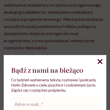
selektywne modulatory receptora estrogenowego,
analogi gonadoliberyn, selektywne modulatory
receptora progesteronowego. Mechanizm działania
wszystkich wyżej wymienionych leków polega na
zmniejszeniu stężenia estrogenów oraz
progesteronu, co ma spowodować zmniejszenie
rozmiarów mięśniaków.
Leczenie chirurgiczne może polegać na:
Bądź z nami na bieżąco
histerektomii, czyli usunięciu macicy,
Co tydzień wybieramy teksty, rozmowy i podcasty
miomektomii, czyli usunięciu przez wyłuszczenie
Hello Zdrowie o ciele, psychice i codziennym życiu.
mięśniaków macicy,
Zapisz się i czytaj bez pośpiechu.
leczeniu ultradźwiękami (HIFU, FUS) – wiązka
Adres
ultradźwięków uderza bezpośrednio w tkanki
e-
mail
*
mięśniaków; rozgrzewając ją, niszczą mięśniaki,