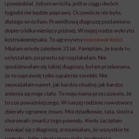
i powiedział, żebym wróciła, jeśli w ciągu dwóch
tygodni nie będzie poprawy. Oczywiście nie było,
dlatego wróciłam. Prawidłową diagnozę postawiono
dopiero kilka miesięcy później. W mojej nodze wykryto
kostniakomięsaka. To agresywny
nowotwór kości
.
Miałam wtedy zaledwie 21 lat. Pamiętam, że kiedy to
usłyszałam, po prostu się rozpłakałam. Nie
spodziewałam się takiej diagnozy, byłam przekonana,
że to naprawdę tylko zapalenie torebki. Nie
zauważałam nawet, jak bardzo chudnę, jak bardzo
zmienia się moje ciało. To moja mama przeczuwała, że
to coś poważniejszego. W naszej rodzinie nowotwory
zbierały ogromne żniwo. Moi dziadkowie, tata, siostra
chorowali i zmarli z tego powodu. Kiedy zaczęłam
oswajać się z diagnozą, zrozumiałam, że wszystkie te
sygnały – bóle, utrata masy ciała, trudności z