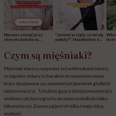
Zobacz więcej
Nie móc zostać przy
"Jestem w ciąży, co mi się
Wkró
chorym dziecku w
należy?". Headhunter o
Inst
szpitalu to tortura.
zmianie pokoleniowej u
atak
"Przeszkadzać w tym
kobiet w ciąży na rynku
wars
Czym są mięśniaki?
może chyba tylko
pracy
eksp
głupota i brak
wyobraźni"
Mięśniaki macicy, nazywane też włókniakami macicy,
to łagodne zmiany o charakterze nowotworowym,
które zbudowane są z miometrium (komórek gładkich
mięśnia macicy). To kuliste guzy o zbitej konsystencji o
wielkości od ziarna grochu do zmian o wielkości kilku-
kilkunastu cm. Zazwyczaj jest ich kilka i mają różną
wielkość.