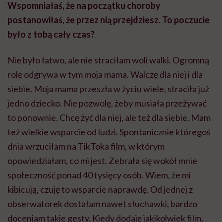
Wspomniałaś, że na początku choroby
postanowiłaś, że przez nią przejdziesz. To poczucie
było z tobą cały czas?
Nie było łatwo, ale nie straciłam woli walki. Ogromną
rolę odgrywa w tym moja mama. Walczę dla niej i dla
siebie. Moja mama przeszła w życiu wiele, straciła już
jedno dziecko. Nie pozwolę, żeby musiała przeżywać
to ponownie. Chcę żyć dla niej, ale też dla siebie. Mam
też wielkie wsparcie od ludzi. Spontanicznie któregoś
dnia wrzuciłam na TikToka film, w którym
opowiedziałam, co mi jest. Zebrała się wokół mnie
społeczność ponad 40 tysięcy osób. Wiem, że mi
kibicują, czuję to wsparcie naprawdę. Od jednej z
obserwatorek dostałam nawet słuchawki, bardzo
doceniam takie gesty. Kiedy dodaję jakikolwiek film,