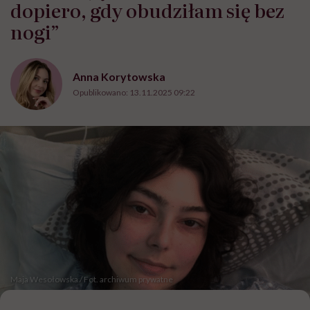
dopiero, gdy obudziłam się bez
nogi”
Anna Korytowska
Opublikowano:
13.11.2025 09:22
Maja Wesołowska / Fot. archiwum prywatne