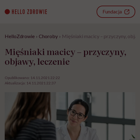
Go
to
Fundacja
content
HelloZdrowie
›
Choroby
›
Mięśniaki macicy – przyczyny, objaw
Mięśniaki macicy – przyczyny,
objawy, leczenie
Opublikowano:
14.11.2021 22:22
Aktualizacja:
14.11.2021 22:37