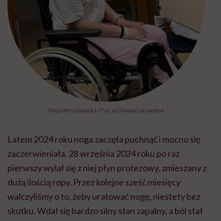
Maja Wesołowska / Fot. archiwum prywatne
Latem 2024 roku noga zaczęła puchnąć i mocno się
zaczerwieniała. 28 września 2024 roku po raz
pierwszy wylał się z niej płyn protezowy, zmieszany z
dużą ilością ropy. Przez kolejne sześć miesięcy
walczyliśmy o to, żeby uratować nogę, niestety bez
skutku. Wdał się bardzo silny stan zapalny, a ból stał