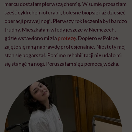
marcu dostałam pierwszą chemię. W sumie przeszłam
sześć cykli chemioterapii, bolesne biopsje i aż dziesięć
operacji prawej nogi. Pierwszy rok leczenia był bardzo
trudny. Mieszkałam wtedy jeszcze w Niemczech,
gdzie wstawiono mi złą
protezę
. Dopiero w Polsce
zajęto się mną naprawdę profesjonalnie. Niestety mój
stan się pogarszał. Pomimo rehabilitacji nie udało mi
się stanąć na nogi. Poruszałam się z pomocą wózka.