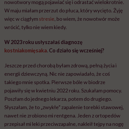
nowotwory mogą pojawiać się i odrastać wielokrotnie.
W maju miałam przerzut do płuca, który wycięto. Żyję
więc w ciągłym
stresie
, bo wiem, że nowotwór może
wrócić, tylko nie wiem kiedy.
W 2023 roku usłyszałaś diagnozę
kostniakomięsaka
. Co działo się wcześniej?
Jeszcze przed chorobą byłam zdrową, pełną życia i
energii dziewczyną. Nic nie zapowiadało, że coś
takiego mnie spotka. Pierwsze bóle w biodrze
pojawiły się w kwietniu 2022 roku. Szukałam pomocy.
Poszłam do jednego lekarza, potem do drugiego.
Słyszałam, że to „zwykłe” zapalenie torebki stawowej,
nawet nie zrobiono mi rentgena. Jeden z ortopedów
przepisał mi leki przeciwzapalne, nakleił tejpy na nogę