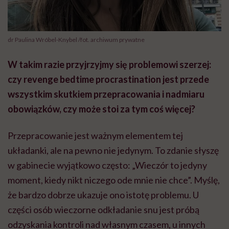
dr Paulina Wróbel-Knybel /fot. archiwum prywatne
W takim razie przyjrzyjmy się problemowi szerzej:
czy revenge bedtime procrastination jest przede
wszystkim skutkiem przepracowania i nadmiaru
obowiązków, czy może stoi za tym coś więcej?
Przepracowanie jest ważnym elementem tej
układanki, ale na pewno nie jedynym. To zdanie słyszę
w gabinecie wyjątkowo często: „Wieczór to jedyny
moment, kiedy nikt niczego ode mnie nie chce”. Myślę,
że bardzo dobrze ukazuje ono istotę problemu. U
części osób wieczorne odkładanie snu jest próbą
odzyskania kontroli nad własnym czasem, u innych