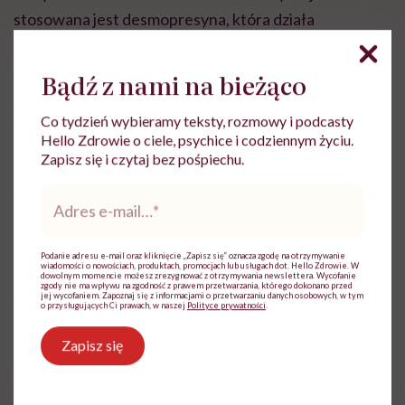
stosowana jest desmopresyna, która działa
zagęszczająco na mocz, ograniczając jego produkcję.
Kolejny lek to oksybutynina, wpływająca na
Bądź z nami na bieżąco
zmniejszenie napięcia mięśnia wypieracza oraz
Co tydzień wybieramy teksty, rozmowy i podcasty
zwiększenie pojemności pęcherza moczowego.
Hello Zdrowie o ciele, psychice i codziennym życiu.
Zapisz się i czytaj bez pośpiechu.
Tabletki na moczenie nocne u dorosłych to
Adres
wspomniane wcześniej leki na receptę, zawierające
e-
chlorowodorek oksybutyniny lub desmopresynę.
mail
*
Można sięgnąć także po leki na moczenie nocne bez
Podanie adresu e-mail oraz kliknięcie „Zapisz się” oznacza zgodę na otrzymywanie
wiadomości o nowościach, produktach, promocjach lub usługach dot. Hello Zdrowie. W
recepty – są to suplementy diety wpływające na
dowolnym momencie możesz zrezygnować z otrzymywania newslettera. Wycofanie
zgody nie ma wpływu na zgodność z prawem przetwarzania, którego dokonano przed
jej wycofaniem. Zapoznaj się z informacjami o przetwarzaniu danych osobowych, w tym
funkcjonowanie układu moczowego, wzmacniające
o przysługujących Ci prawach, w naszej
Polityce prywatności
.
napięcie mięśniówki dróg moczowych i wspomagające
Zapisz się
układ nerwowy. Mogą one zawierać ekstrakty
roślinne, fitoestrogeny, izoflawonoidy czy witaminy.