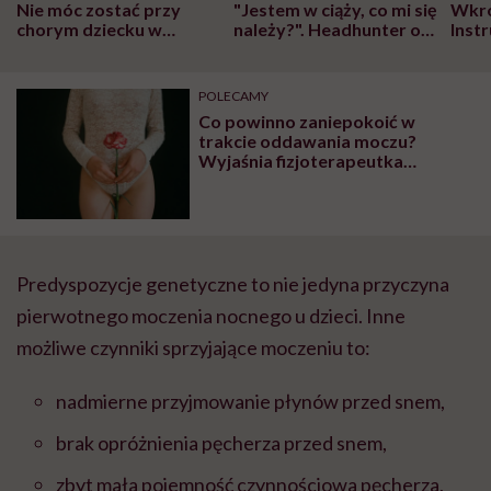
Nie móc zostać przy
"Jestem w ciąży, co mi się
Wkró
chorym dziecku w
należy?". Headhunter o
Inst
szpitalu to tortura.
zmianie pokoleniowej u
atak
"Przeszkadzać w tym
kobiet w ciąży na rynku
wars
może chyba tylko
pracy
eksp
POLECAMY
głupota i brak
Co powinno zaniepokoić w
wyobraźni"
trakcie oddawania moczu?
Wyjaśnia fizjoterapeutka
uroginekologiczna
Predyspozycje genetyczne to nie jedyna przyczyna
pierwotnego moczenia nocnego u dzieci. Inne
możliwe czynniki sprzyjające moczeniu to:
nadmierne przyjmowanie płynów przed snem,
brak opróżnienia pęcherza przed snem,
zbyt mała pojemność czynnościowa pęcherza,