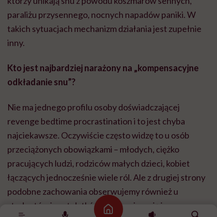
którzy unikają snu z powodu koszmarów sennych,
paraliżu przysennego, nocnych napadów paniki. W
takich sytuacjach mechanizm działania jest zupełnie
inny.
Kto jest najbardziej narażony na „kompensacyjne
odkładanie snu”?
Nie ma jednego profilu osoby doświadczającej
revenge bedtime procrastination i to jest chyba
najciekawsze. Oczywiście często widzę to u osób
przeciążonych obowiązkami – młodych, ciężko
pracujących ludzi, rodziców małych dzieci, kobiet
łączących jednocześnie wiele ról. Ale z drugiej strony
podobne zachowania obserwujemy również u
studentów i nastolatków, którzy nie mają jeszcze
Strona główna