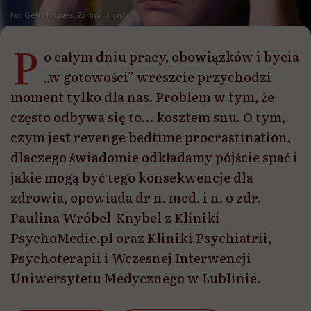
fot. Getty Images, Zarina Lukash
P
o całym dniu pracy, obowiązków i bycia
„w gotowości” wreszcie przychodzi
moment tylko dla nas. Problem w tym, że
często odbywa się to… kosztem snu. O tym,
czym jest revenge bedtime procrastination,
dlaczego świadomie odkładamy pójście spać i
jakie mogą być tego konsekwencje dla
zdrowia, opowiada dr n. med. i n. o zdr.
Paulina Wróbel-Knybel z Kliniki
PsychoMedic.pl oraz Kliniki Psychiatrii,
Psychoterapii i Wczesnej Interwencji
Uniwersytetu Medycznego w Lublinie.