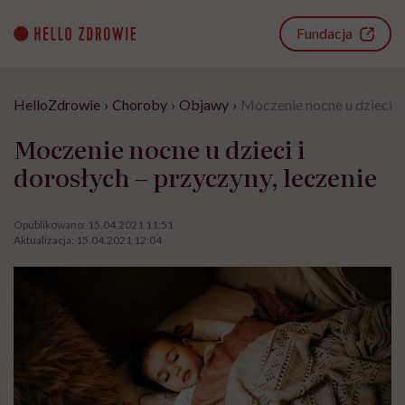
Go
to
Fundacja
content
HelloZdrowie
›
Choroby
›
Objawy
›
Moczenie nocne u dzieci i 
Moczenie nocne u dzieci i
dorosłych – przyczyny, leczenie
Opublikowano:
15.04.2021 11:51
Aktualizacja:
15.04.2021 12:04