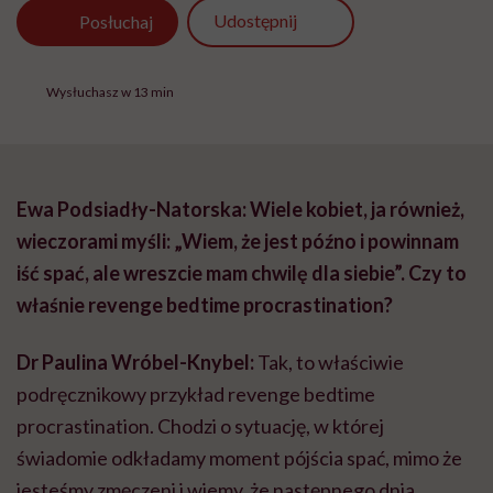
Udostępnij
Posłuchaj
Wysłuchasz w 13 min
Ewa Podsiadły-Natorska: Wiele kobiet, ja również,
wieczorami myśli: „Wiem, że jest późno i powinnam
iść spać, ale wreszcie mam chwilę dla siebie”. Czy to
właśnie revenge bedtime procrastination?
Dr Paulina Wróbel-Knybel:
Tak, to właściwie
podręcznikowy przykład revenge bedtime
procrastination. Chodzi o sytuację, w której
świadomie odkładamy moment pójścia spać, mimo że
jesteśmy zmęczeni i wiemy, że następnego dnia