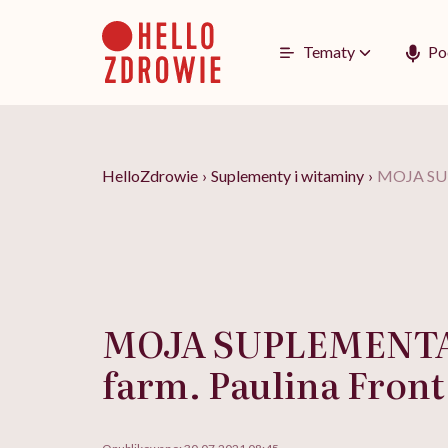
Go
to
content
Tematy
Po
HelloZdrowie
›
Suplementy i witaminy
›
MOJA SUP
MOJA SUPLEMENTA
farm. Paulina Front