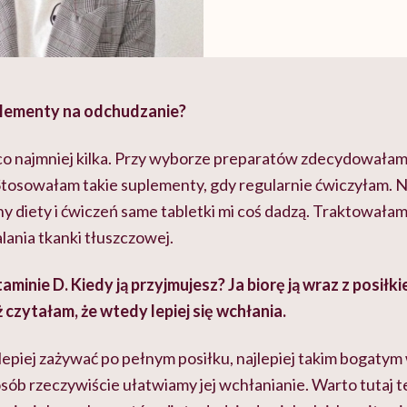
uplementy na odchudzanie?
co najmniej kilka. Przy wyborze preparatów zdecydowałam 
 Stosowałam takie suplementy, gdy regularnie ćwiczyłam. 
ny diety i ćwiczeń same tabletki mi coś dadzą. Traktowałam 
ania tkanki tłuszczowej.
minie D. Kiedy ją przyjmujesz? Ja biorę ją wraz z posił
 czytałam, że wtedy lepiej się wchłania.
lepiej zażywać po pełnym posiłku, najlepiej takim bogatym 
sób rzeczywiście ułatwiamy jej wchłanianie. Warto tutaj 