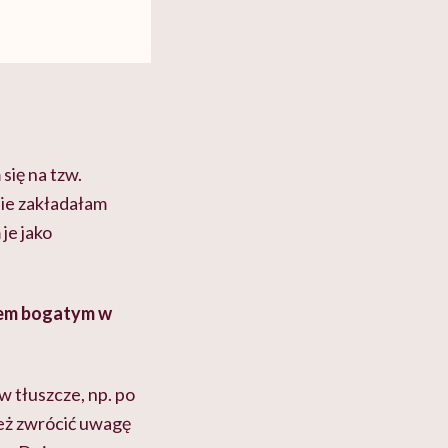
się na tzw.
Nie zakładałam
je jako
kiem bogatym w
w tłuszcze, np. po
też zwrócić uwagę