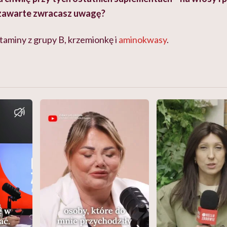
 zawarte zwracasz uwagę?
itaminy z grupy B, krzemionkę i
aminokwasy
.