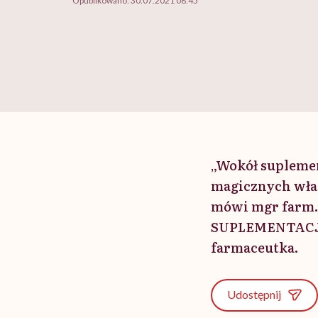
Opublikowano:
30.07.2021 08:45
„Wokół suplemen
magicznych właśc
mówi mgr farm.
SUPLEMENTACJA”
farmaceutka.
Udostępnij