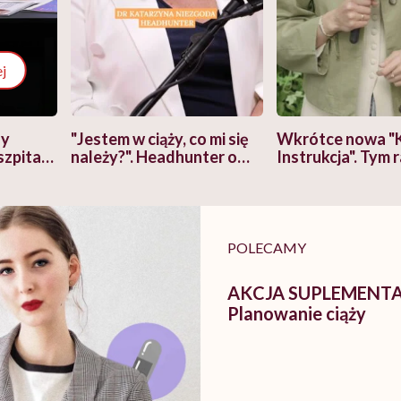
j
zy
"Jestem w ciąży, co mi się
Wkrótce nowa "
szpitalu
należy?". Headhunter o
Instrukcja". Tym 
szkadzać
zmianie pokoleniowej u
atakach paniki. Z
tylko
kobiet w ciąży na rynku
warsztat pacjen
braźni"
pracy
ekspercki
POLECAMY
AKCJA SUPLEMENTA
Planowanie ciąży