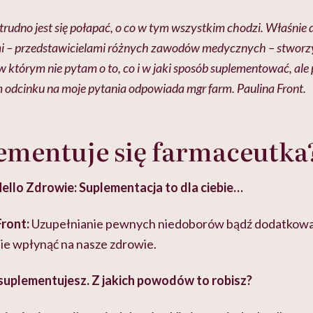
rudno jest się połapać, o co w tym wszystkim chodzi. Właśnie 
i – przedstawicielami różnych zawodów medycznych – stwor
órym nie pytam o to, co i w jaki sposób suplementować, ale p
 odcinku na moje pytania odpowiada mgr farm. Paulina Front.
ementuje się farmaceutka
ello Zdrowie: Suplementacja to dla ciebie…
Front:
Uzupełnianie pewnych niedoborów bądź dodatkowa 
nie wpłynąć na nasze zdrowie.
 suplementujesz. Z jakich powodów to robisz?