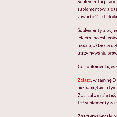
Suplementacja w mo
suplementów, ale t
zawartość składni
Suplementy przyjmuj
lekiem i po osiągn
można już bez prob
utrzymywaniu praw
Co suplementujes
Żelazo
, witaminę D
nie pamiętam o tym
Zdarzało mi się też
też suplementy wzm
Zatrzymajmy się na