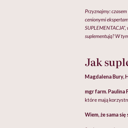
Przyznajmy: czasem t
cenionymi ekspertam
SUPLEMENTACJA”, w kt
suplementują? W tym
Jak supl
Magdalena Bury, H
mgr farm. Paulina 
które mają korzyst
Wiem, że sama się