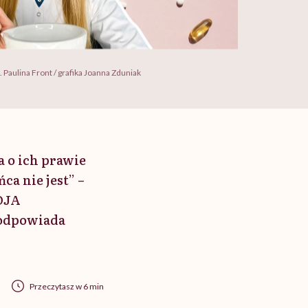
. Paulina Front / grafika Joanna Zduniak
 o ich prawie
ca nie jest” –
OJA
 odpowiada
Przeczytasz w 6 min