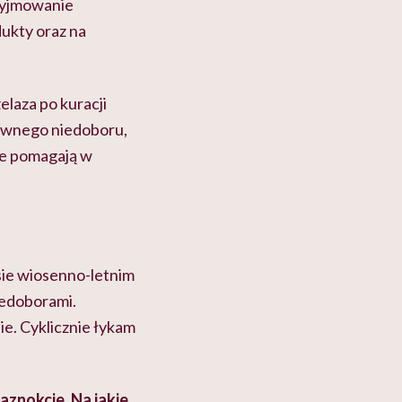
rzyjmowanie
dukty oraz na
elaza po kuracji
nownego niedoboru,
le pomagają w
esie wiosenno-letnim
iedoborami.
ie. Cyklicznie łykam
aznokcie. Na jakie