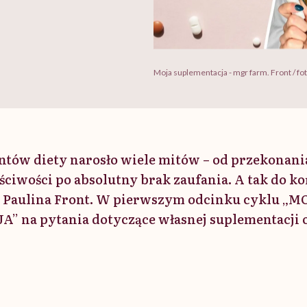
Moja suplementacja - mgr farm. Front / fot
tów diety narosło wiele mitów – od przekonania
iwości po absolutny brak zaufania. A tak do koń
 Paulina Front. W pierwszym odcinku cyklu „M
 na pytania dotyczące własnej suplementacji