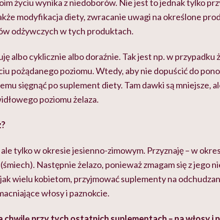
im życiu wynika z niedoborów. Nie jest to jednak tylko p
akże modyfikacja diety, zwracanie uwagi na określone pro
ków odżywczych w tych produktach.
ę albo cyklicznie albo doraźnie. Tak jest np. w przypadku ż
ięciu pożądanego poziomu. Wtedy, aby nie dopuścić do po
lemu sięgnąć po suplement diety. Tam dawki są mniejsze, a
idłowego poziomu żelaza.
z?
, ale tylko w okresie jesienno-zimowym. Przyznaję – w okr
 (śmiech). Następnie żelazo, ponieważ zmagam się z jego n
, jak wielu kobietom, przyjmować suplementy na odchudzan
acniające włosy i paznokcie.
 chwilę przy tych ostatnich suplementach – na włosy i p