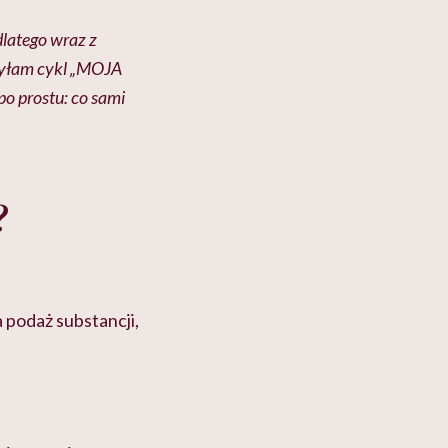
dlatego wraz z
zyłam cykl „MOJA
o prostu: co sami
?
podaż substancji,