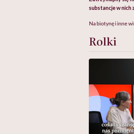
substancje w nich
Na biotynę i inne w
Rolki