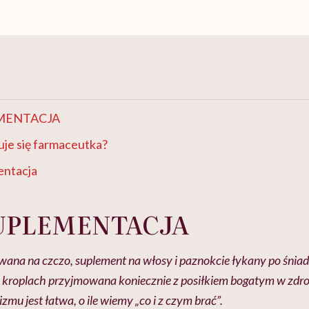
MENTACJA
je się farmaceutka?
entacja
UPLEMENTACJA
wana na czczo, suplement na włosy i paznokcie łykany po śnia
kroplach przyjmowana koniecznie z posiłkiem bogatym w zdro
mu jest łatwa, o ile wiemy „co i z czym brać”.