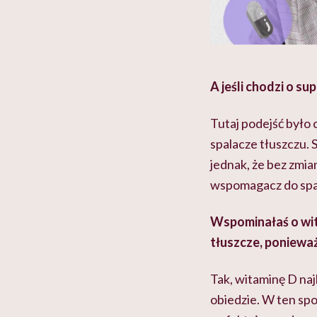
A jeśli chodzi o s
Tutaj podejść było 
spalacze tłuszczu.
jednak, że bez zmia
wspomagacz do spal
Wspominałaś o wita
tłuszcze, ponieważ
Tak, witaminę D naj
obiedzie. W ten spo