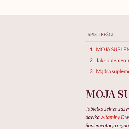
SPIS TREŚCI
MOJA SUPLE
Jak suplementu
Mądra suplem
MOJA S
Tabletka żelaza zaży
dawka
witaminy D
w 
Suplementacja organiz